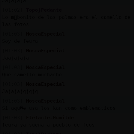
Jajajaja
[01:02]
Topo}Pedante
Lo m᳠bonito de las palmas era el camello de
las fotos
[01:03]
MoscaEspecial
Soy de feura
[01:03]
MoscaEspecial
Jaajajaja
[01:03]
MoscaEspecial
Que camello muchacho
[01:03]
MoscaEspecial
Jajajajqjqjq
[01:03]
MoscaEspecial
Si aqu�e usa los kan como emblematicos
[01:03]
Elefante-Humilde
feura ya suena a pueblo de feos