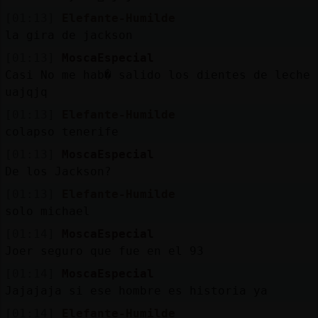
[01:13]
Elefante-Humilde
la gira de jackson
[01:13]
MoscaEspecial
Casi No me hab� salido los dientes de leche
uajqjq
[01:13]
Elefante-Humilde
colapso tenerife
[01:13]
MoscaEspecial
De los Jackson?
[01:13]
Elefante-Humilde
solo michael
[01:14]
MoscaEspecial
Joer seguro que fue en el 93
[01:14]
MoscaEspecial
Jajajaja si ese hombre es historia ya
[01:14]
Elefante-Humilde