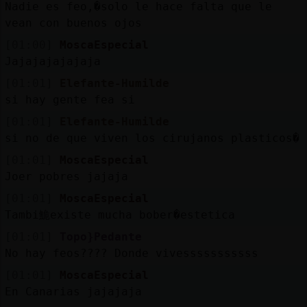
Nadie es feo,�solo le hace falta que le
vean con buenos ojos
[01:00]
MoscaEspecial
Jajajajajajaja
[01:01]
Elefante-Humilde
si hay gente fea si
[01:01]
Elefante-Humilde
si no de que viven los cirujanos plasticos�
[01:01]
MoscaEspecial
Joer pobres jajaja
[01:01]
MoscaEspecial
Tambi鮠existe mucha bober�estetica
[01:01]
Topo}Pedante
No hay feos???? Donde vivesssssssssss
[01:01]
MoscaEspecial
En Canarias jajajaja