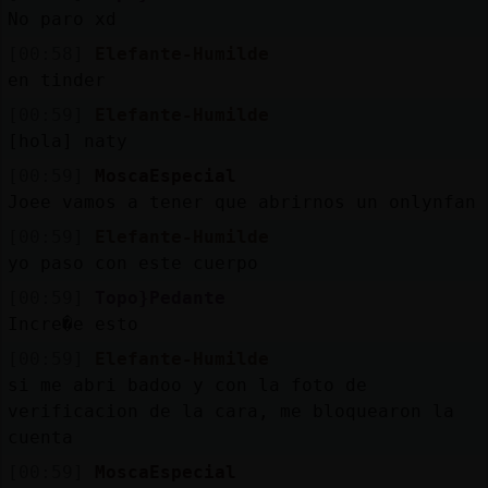
Mis
No paro xd
blogs
[00:58]
Elefante-Humilde
en tinder
[00:59]
Elefante-Humilde
Mis
[hola] naty
foros
[00:59]
MoscaEspecial
Joee vamos a tener que abrirnos un onlynfan
[00:59]
Elefante-Humilde
Registr
yo paso con este cuerpo
un
[00:59]
Topo}Pedante
canal
Incre�e esto
[00:59]
Elefante-Humilde
si me abri badoo y con la foto de
verificacion de la cara, me bloquearon la
Más
cuenta
gestion
[00:59]
MoscaEspecial