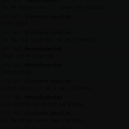
[01:05]
Topo}Pedante
Yo me ba񯠶estido.....como los chinos
[01:05]
Elefante-Humilde
bien bien
[01:06]
Elefante-Humilde
tu haz si quieres, yo tb respeto
[01:06]
MoscaEspecial
Haga usted toplesp
[01:06]
MoscaEspecial
Jaajaajaja
[01:06]
Elefante-Humilde
usted dice, si so y un chicuelo
[01:06]
MoscaEspecial
Los chinos no pisan la playa
[01:06]
Elefante-Humilde
si la pisan pero son rapidos