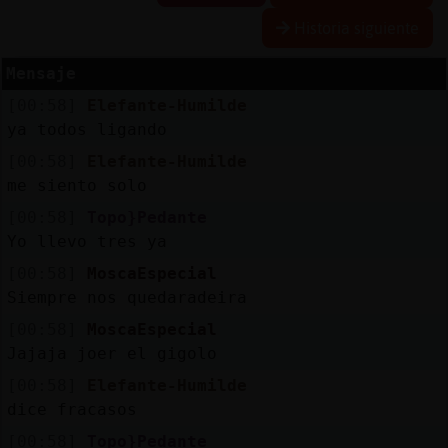
Historia siguiente
Mensaje
Reserva
[00:58]
Elefante-Humilde
alias
ya todos ligando
[00:58]
Elefante-Humilde
me siento solo
Actuali
[00:58]
Topo}Pedante
contras
Yo llevo tres ya
[00:58]
MoscaEspecial
Siempre nos quedar᠍adeira
Actuali
[00:58]
MoscaEspecial
IP
Jajaja joer el gigolo
virtual
[00:58]
Elefante-Humilde
dice fracasos
[00:58]
Topo}Pedante