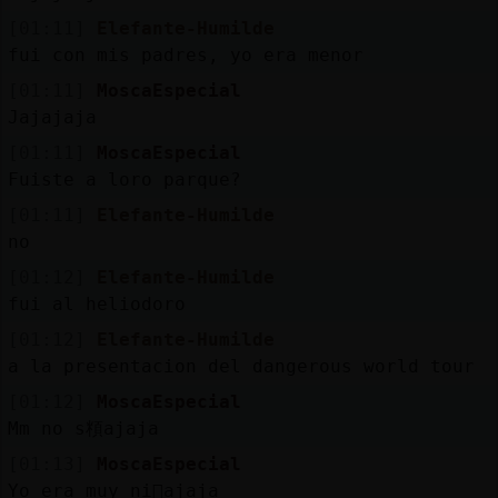
[01:11]
Elefante-Humilde
fui con mis padres, yo era menor
[01:11]
MoscaEspecial
Jajajaja
[01:11]
MoscaEspecial
Fuiste a loro parque?
[01:11]
Elefante-Humilde
no
[01:12]
Elefante-Humilde
fui al heliodoro
[01:12]
Elefante-Humilde
a la presentacion del dangerous world tour
[01:12]
MoscaEspecial
Mm no s頪ajaja
[01:13]
MoscaEspecial
Yo era muy ni񡠪ajaja