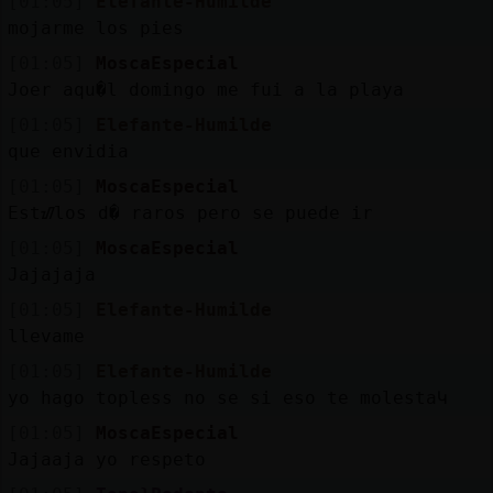
[01:05]
Elefante-Humilde
mojarme los pies
[01:05]
MoscaEspecial
Joer aqu�l domingo me fui a la playa
[01:05]
Elefante-Humilde
que envidia
[01:05]
MoscaEspecial
Estᮠlos d� raros pero se puede ir
[01:05]
MoscaEspecial
Jajajaja
[01:05]
Elefante-Humilde
llevame
[01:05]
Elefante-Humilde
yo hago topless no se si eso te molestaԿ
[01:05]
MoscaEspecial
Jajaaja yo respeto