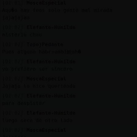
[01:01]
MoscaEspecial
Aqu�o hay feos solo gente mal mirada
jajajajaa
[01:02]
Elefante-Humilde
misterio chau
[01:02]
Topo}Pedante
Pues alguno habrᠴambi鮠ah�
[01:02]
Elefante-Humilde
yo prefiero ser sincero
[01:02]
MoscaEspecial
Jajaja lo hice queriendo
[01:02]
Elefante-Humilde
para despistar
[01:02]
Elefante-Humilde
luego sera de otro lado
[01:02]
MoscaEspecial