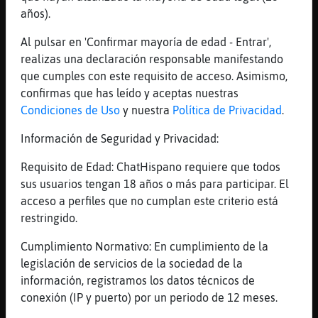
[01:07]
MoscaEspecial
años).
Hazme caso ajaajaja
[01:07]
Elefante-Humilde
Al pulsar en 'Confirmar mayoría de edad - Entrar',
por cultura
realizas una declaración responsable manifestando
que cumples con este requisito de acceso. Asimismo,
[01:07]
Topo}Pedante
confirmas que has leído y aceptas nuestras
Son amarillos y se confunden con la arena
Condiciones de Uso
y nuestra
Política de Privacidad
.
[01:07]
MoscaEspecial
Jajaajjaja esa fue buena
Información de Seguridad y Privacidad:
[01:07]
MoscaEspecial
Requisito de Edad: ChatHispano requiere que todos
Pobre chinos
sus usuarios tengan 18 años o más para participar. El
[01:07]
Topo}Pedante
acceso a perfiles que no cumplan este criterio está
Yo los vi
restringido.
[01:07]
MoscaEspecial
Cumplimiento Normativo: En cumplimiento de la
Ustedes ten驳 playa cerca??
legislación de servicios de la sociedad de la
[01:08]
Topo}Pedante
información, registramos los datos técnicos de
Yo a 20 mts
conexión (IP y puerto) por un periodo de 12 meses.