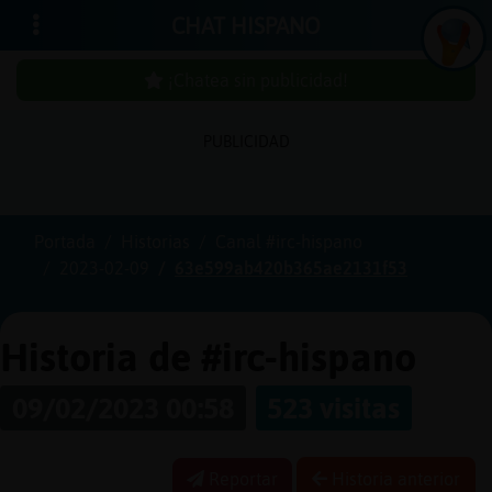
CHAT HISPANO
¡Chatea sin publicidad!
PUBLICIDAD
Iniciar
sesión
Portada
Historias
Canal #irc-hispano
2023-02-09
63e599ab420b365ae2131f53
¡Chatea
sin
publici
Historia de #irc-hispano
09/02/2023 00:58
523 visitas
Crear
una
Reportar
Historia anterior
cuenta