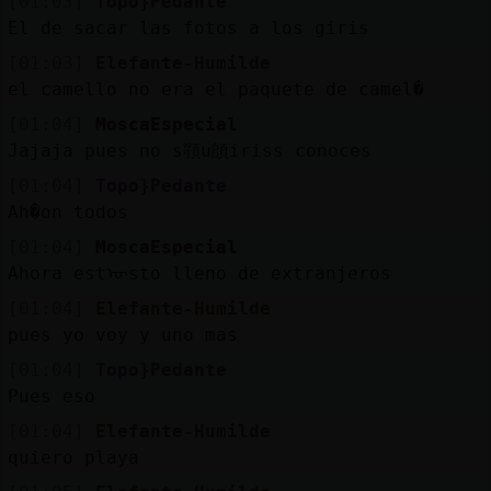
[01:03]
Topo}Pedante
El de sacar las fotos a los giris
[01:03]
Elefante-Humilde
el camello no era el paquete de camel�
[01:04]
MoscaEspecial
Jajaja pues no s頱u頧iriss conoces
[01:04]
Topo}Pedante
Ah�on todos
[01:04]
MoscaEspecial
Ahora estᠥsto lleno de extranjeros
[01:04]
Elefante-Humilde
pues yo voy y uno mas
[01:04]
Topo}Pedante
Pues eso
[01:04]
Elefante-Humilde
quiero playa