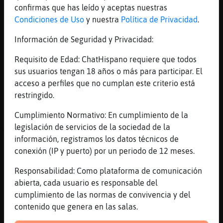
[16:17]
Gata\ConBravura
confirmas que has leído y aceptas nuestras
nop
Condiciones de Uso
y nuestra
Política de Privacidad
.
[16:17]
CocodriloAzul
Información de Seguridad y Privacidad:
Los curr�lums son el la sala de al lado
Requisito de Edad: ChatHispano requiere que todos
[16:17]
Gata\ConBravura
sus usuarios tengan 18 años o más para participar. El
donde
acceso a perfiles que no cumplan este criterio está
[16:17]
Gata\ConBravura
restringido.
;v
Cumplimiento Normativo: En cumplimiento de la
[16:18]
CocodriloAzul
legislación de servicios de la sociedad de la
All�
información, registramos los datos técnicos de
[16:18]
GallinaVerde
conexión (IP y puerto) por un periodo de 12 meses.
En infochat
Responsabilidad: Como plataforma de comunicación
[16:18]
Gata\ConBravura
abierta, cada usuario es responsable del
okii
cumplimiento de las normas de convivencia y del
[16:18]
Gata\ConBravura
contenido que genera en las salas.
adios