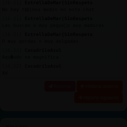
[16:21]
EstrellaDeMar{SinRespeto
No hay t鲭inos medio en este chat
[16:21]
EstrellaDeMar{SinRespeto
Las buscan o muy peque񡳠o muy maduras
[16:21]
EstrellaDeMar{SinRespeto
O muy gordas o muy delgadas
[16:22]
CocodriloAzul
Aqu�odo se magnifica
[16:22]
CocodriloAzul
Xd
Reportar
Historia anterior
Historia siguiente