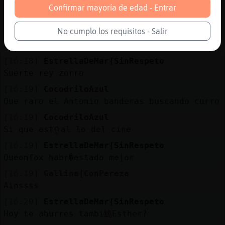
[16:18]
CocodriloAzul
Confirmar mayoría de edad - Entrar
Suerte
No cumplo los requisitos - Salir
[16:18]
CocodriloAzul
Qu頭ajos somos
[16:18]
EstrellaDeMar{SinRespeto
Suerte rey zorro
[16:19]
CocodriloAzul
Que raro el Antonio banderas buscando curro
[16:19]
CocodriloAzul
Si que estᠭal lo del cine
[16:19]
EstrellaDeMar{SinRespeto
Queenfox habr�estado mejor
[16:19]
Gallina{ConPereza
Ainssss
[16:20]
EstrellaDeMar{SinRespeto
Hoy te aburres tambi鮠Esther?