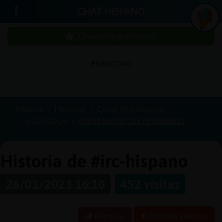
CHAT HISPANO
¡Chatea sin publicidad!
PUBLICIDAD
Iniciar
sesión
Portada
Historias
Canal #irc-hispano
2023-01-26
63d324e5037165259d6b862c
¡Chatea
sin
publici
Historia de #irc-hispano
26/01/2023 16:10
452 visitas
Crear
una
Reportar
Historia anterior
cuenta