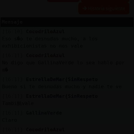
Historia siguiente
Mensaje
Reserva
[16:10]
CocodriloAzul
alias
Eso s�o te desnudas mucho, a los
exhibicionistas no nos vale
[16:11]
CocodriloAzul
Actuali
No digo que GallinaVerde lo sea hablo por
contras
m�
[16:11]
EstrellaDeMar{SinRespeto
Bueno si te desnudas mucho y nadie te ve
Actuali
[16:11]
EstrellaDeMar{SinRespeto
IP
Tambi鮠vale
virtual
[16:11]
GallinaVerde
Claro
[16:11]
CocodriloAzul