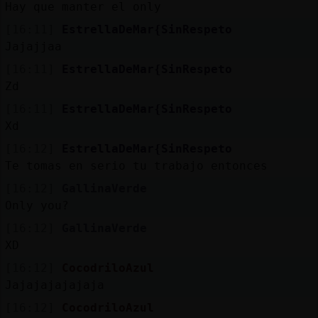
Mis
Hay que manter el only
blogs
[16:11]
EstrellaDeMar{SinRespeto
Jajajjaa
[16:11]
EstrellaDeMar{SinRespeto
Zd
Mis
foros
[16:11]
EstrellaDeMar{SinRespeto
Xd
[16:12]
EstrellaDeMar{SinRespeto
Te tomas en serio tu trabajo entonces
Registr
un
[16:12]
GallinaVerde
canal
Only you?
[16:12]
GallinaVerde
XD
[16:12]
CocodriloAzul
Más
Jajajajajajaja
gestion
[16:12]
CocodriloAzul