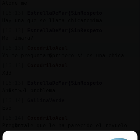
Alone me
[16:13]
EstrellaDeMar{SinRespeto
Hay una que se llama chicatemima
[16:13]
EstrellaDeMar{SinRespeto
Me mimara?
[16:13]
CocodriloAzul
Yo me preguntar�primero si es una chica
[16:13]
CocodriloAzul
Xdd
[16:13]
EstrellaDeMar{SinRespeto
Ah�stᠥl problema
[16:14]
GallinaVerde
Eso
[16:14]
CocodriloAzul
Preg�ntale que le ha parecido el revuelo
del mundial, si te contesta no es una chica