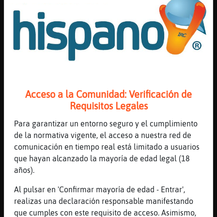
[16:15]
GallinaVerde
Que revuelo?
[16:15]
CocodriloAzul
O h᢬ale del feminismo a a ver qu頴e dice
[16:16]
EstrellaDeMar{SinRespeto
Que fue en qatar
[16:16]
Gata\ConBravura
Acceso a la Comunidad: Verificación de
holaaaa,necesito trabajo
Requisitos Legales
[16:16]
EstrellaDeMar{SinRespeto
Para garantizar un entorno seguro y el cumplimiento
Y all�as mujeres no tienen derechos
de la normativa vigente, el acceso a nuestra red de
[16:16]
Gata\ConBravura
comunicación en tiempo real está limitado a usuarios
ya
que hayan alcanzado la mayoría de edad legal (18
[16:16]
Gata\ConBravura
años).
necesito trabajo urgente :)
Al pulsar en 'Confirmar mayoría de edad - Entrar',
[16:17]
EstrellaDeMar{SinRespeto
realizas una declaración responsable manifestando
Te equivocaste de p᧩na web
que cumples con este requisito de acceso. Asimismo,