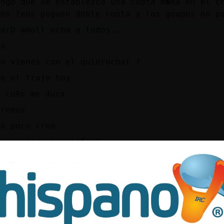
ongo que se establezca una cuota m�ma en el c
los feos peguen doble cuota y los guapos no p
uarD amoll echa a todos..
ja
no vienes con el quierochat ?
re el traje hoy
r cu᮴o me dura
eremos
aa poco creo
a que hora no alg�n @
raductor jajajajja
a te entendimos
a que llegue tu amigo STRIKE
hasta que entre alg�n @
jjajajaaj ese jajajaj ni en pintura