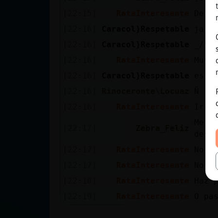
[22:15]
RataInteresante
Deja
[22:16]
Caracol}Respetable
jaja
[22:16]
Caracol}Respetable
[22:16]
RataInteresante
Muy 
[22:16]
Caracol}Respetable
es g
[22:16]
Rinoceronte\Locuaz
Ñ
[22:16]
RataInteresante
IrcG
Me a
[22:17]
Zebra_Feliz
desg
[22:17]
RataInteresante
No po
[22:17]
RataInteresante
No mo
[22:18]
RataInteresante
Haz 
[22:19]
RataInteresante
O pa