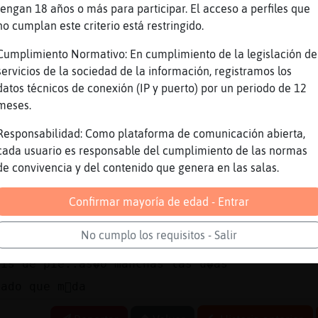
tengan 18 años o más para participar. El acceso a perfiles que
 deja
no cumplan este criterio está restringido.
ja
Cumplimiento Normativo: En cumplimiento de la legislación de
_/ϟϟ/Ϡ(ڃ4_ڃ13)ԯ\ϟϜ_
servicios de la sociedad de la información, registramos los
salvaje para m�
datos técnicos de conexión (IP y puerto) por un periodo de 12
meses.
ata y ara�a
Responsabilidad: Como plataforma de comunicación abierta,
cada usuario es responsable del cumplimiento de las normas
uarD amoll te soy fiel yo
de convivencia y del contenido que genera en las salas.
cabo de pintar las u񡳠y me han dado ganas de h
racia
Confirmar mayoría de edad - Entrar
dr�enga񡲴e
No cumplo los requisitos - Salir
jes las u񡳠gata
pis de pie..as�o manchas las u�as
sado que m᳠da