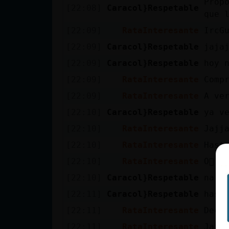
Prop
[22:08]
Caracol}Respetable
cuenta
que 
[22:09]
RataInteresante
IrcG
[22:09]
Caracol}Respetable
jaja
Reservar
[22:09]
Caracol}Respetable
hoy 
alias
[22:09]
RataInteresante
Comp
[22:09]
RataInteresante
A ve
[22:10]
Caracol}Respetable
ya v
Actualizar
contraseña
[22:10]
RataInteresante
Jajj
[22:10]
RataInteresante
Hast
[22:10]
RataInteresante
O񯠰 t
Actualizar
[22:10]
Caracol}Respetable
na y
IP virtual
[22:11]
Caracol}Respetable
hast
[22:11]
RataInteresante
Dec�
[22:11]
RataInteresante
Jaja