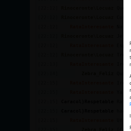
Mis blogs
[22:12]
Rinoceronte\Locuaz
Qué 
[22:12]
Rinoceronte\Locuaz
Cosq
[22:12]
RataInteresante
Na a
Mis foros
[22:12]
Rinoceronte\Locuaz
Jeje
[22:12]
RataInteresante
Espe
[22:12]
Rinoceronte\Locuaz
Tres
Registrar
un canal
[22:13]
RataInteresante
IrcG
[22:14]
Zebra_Feliz
Qu頦r
[22:15]
RataInteresante
IrcG
Más
[22:15]
RataInteresante
Ya l
gestiones
[22:15]
Caracol}Respetable
Rata
[22:15]
Caracol}Respetable
haci
[22:15]
RataInteresante
Uffff
[22:15]
Zebra_Feliz
[Cara