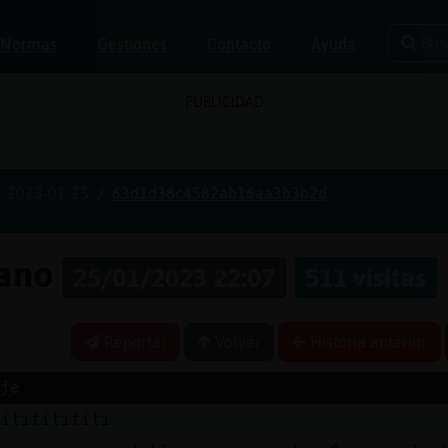
Bus
Normas
Gestiones
Contacto
Ayuda
PUBLICIDAD
2023-01-25
63d1d38c4582ab16aa3b3b2d
pano
25/01/2023 22:07
511 visitas
Reportar
Volver
Historia anterior
je
titititititi