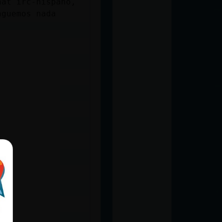
hat irc-hispano,
aguemos nada