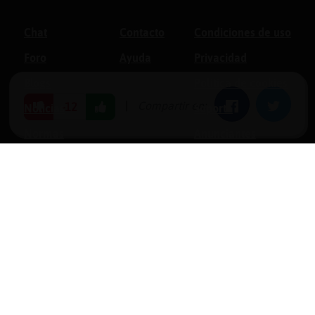
Chat
Contacto
Condiciones de uso
Foro
Ayuda
Privacidad
Blogs
Política de cookies
|
Compartir en:
Facebook
Twitter
-12
Noticias
Soporte
Normas
Anunciantes
Estadísticas
Historias
Tu foro gratis