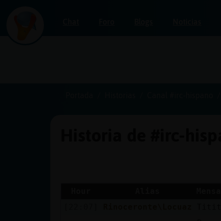
Chat
Foro
Blogs
Noticias
Iniciar
sesión
Portada
Historias
Canal #irc-hispano
Historia de #irc-his
¡Chatea
sin
publicidad!
Hour
Alias
Mensa
[22:07]
Rinoceronte\Locuaz
Titi
Crear
una