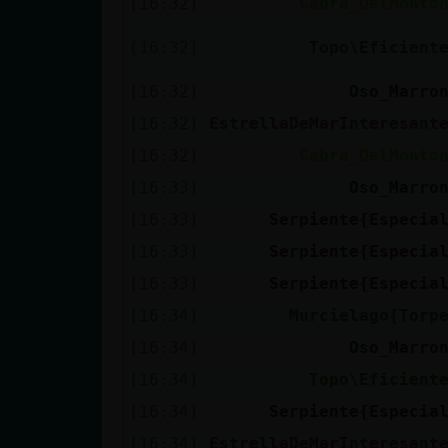
[16:32]
Cabra_DelMonto
cuenta
[16:32]
Topo\Eficient
[16:32]
Oso_Marro
Reservar
[16:32]
EstrellaDeMarInteresant
alias
[16:32]
Cabra_DelMonto
[16:33]
Oso_Marro
[16:33]
Serpiente{Especia
Actualizar
contraseña
[16:33]
Serpiente{Especia
[16:33]
Serpiente{Especia
[16:34]
Murcielago{Torp
Actualizar
[16:34]
Oso_Marro
IP virtual
[16:34]
Topo\Eficient
[16:34]
Serpiente{Especia
[16:34]
EstrellaDeMarInteresant