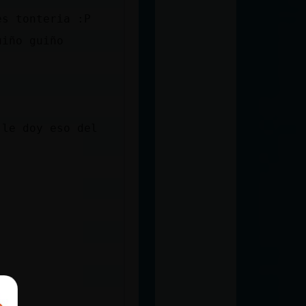
es tonteria :P
uiño guiño
 le doy eso del