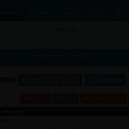
Bus
Normas
Gestiones
Contacto
Ayuda
PUBLICIDAD
2023-01-23
63cf309dc58d2f782a78fdab
pano
23/01/2023 16:31
574 visitas
Reportar
Volver
Historia anterior
Mensaje
n
Hola