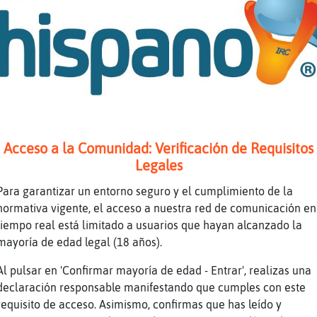
n
Hola Javi42
e
[Ardilla\Fugaz] se he echado la siesta...
e
la cual cosa no es mala idea...
n
Oso_Marron: tururú
z
Jirafa_Verde: que vaaa no me dejaron
e
quien Ardilla\Fugaz?
Acceso a la Comunidad: Verificación de Requisitos
z
Jirafa_Verde: el peque
Legales
n
Ardilla\Fugaz buenas tardes, guapa
Para garantizar un entorno seguro y el cumplimiento de la
n
Isa
normativa vigente, el acceso a nuestra red de comunicación en
e
te tienen en el notify a si que te ven tan 
tiempo real está limitado a usuarios que hayan alcanzado la
z
Cabra_DelMonton
mayoría de edad legal (18 años).
desde luego.... a mi me pasa igual pero con
Al pulsar en 'Confirmar mayoría de edad - Entrar', realizas una
e
Ardilla\Fugaz :P
declaración responsable manifestando que cumples con este
z
Jajajajajaa
requisito de acceso. Asimismo, confirmas que has leído y