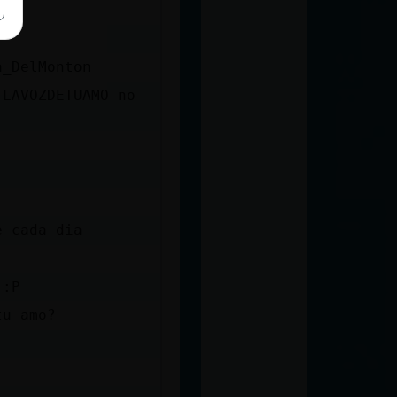
a_DelMonton
 LAVOZDETUAMO no
e cada dia
 :P
tu amo?