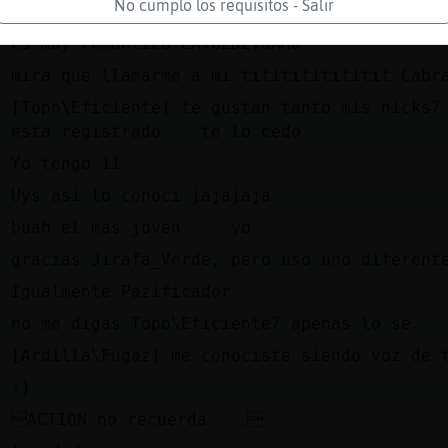
No cumplo los requisitos - Salir
n
Jajajajaja
e
es muy romantico LAVOZDETUAMO
e
mira que llamarme a mi tititititititit Cabr
[Topo\Eficiente] te gustan tanto mis nicks?
e
esta registrado....te lo cedo
l
Yo tengo 11
z
Uys asi lo conoci jajajaja
e
buah el mas joven.... yo
e
gracias Jirafa_Verde, pero uso uno diferent
n
Igualmente Pazificador
e
no me digas Topo\Eficiente? apenas lo se...
e
[Ardilla\Fugaz] me conociste siendo voz de 
e
:)
e
ACTION no recuerda....