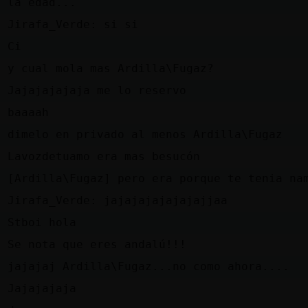
e
la edad...
z
Jirafa_Verde: si si
n
Ci
e
y cual mola mas Ardilla\Fugaz?
z
Jajajajajaja me lo reservo
e
baaaah
e
dimelo en privado al menos Ardilla\Fugaz
z
Lavozdetuamo era mas besucón
e
[Ardilla\Fugaz] pero era porque te tenia na
z
Jirafa_Verde: jajajajajajajajjaa
n
Stboi hola
z
Se nota que eres andalú!!!
e
jajajaj Ardilla\Fugaz...no como ahora....
z
Jajajajaja