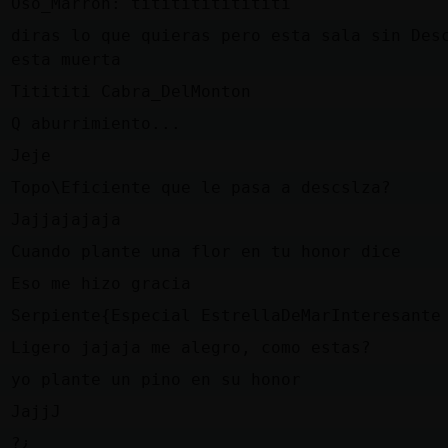
n
Oso_Marron: titititititititi
diras lo que quieras pero esta sala sin Des
e
esta muerta
n
Titititi Cabra_DelMonton
e
Q aburrimiento...
n
Jeje
n
Topo\Eficiente que le pasa a descslza?
l
Jajjajajaja
l
Cuando plante una flor en tu honor dice
l
Eso me hizo gracia
e
Serpiente{Especial EstrellaDeMarInteresante
n
Ligero jajaja me alegro, como estas?
e
yo plante un pino en su honor
l
JajjJ
e
?¿