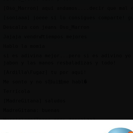
e
[Oso_Marron] aqui andamos....decir que mal 
e
[soniaaa] joeee si lo consigues comparte! g
e
Descalza con jeans Oso_Marron
n
Jajaja vendrᮠtiempos mejores
e
Hablo la momia
si es adivina mejor...pero si es adivino yo
e
jabon y las manos resbaladizas y todo!
e
[Ardilla\Fugaz] tu por aqui!
l
Me son󠥳to y no s頱ui鮠me habl�
n
Terrícola
e
[MadreGitana] saludos
n
MadreGitana: buenas
n
Murcielago{Torpe eres descalza?
n
Javi 5