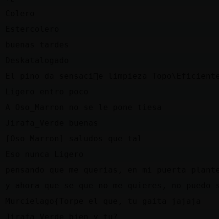
e
Colero
e
Estercolero
e
buenas tardes
e
Deskatalogado
n
El pino da sensaci󮠤e limpieza Topo\Eficient
n
Ligero entro poco
e
A Oso_Marron no se le pone tiesa
n
Jirafa_Verde buenas
e
[Oso_Marron] saludos que tal
n
Eso nunca Ligero
e
pensando que me querias, en mi puerta plant
e
y ahora que se que no me quieres, no puedo 
n
Murcielago{Torpe el que, tu gaita jajaja
n
Jirafa_Verde bien y tu?