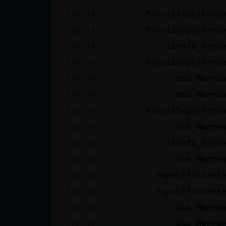
Mis blogs
[16:34]
Murcielago{Torp
[16:34]
Murcielago{Torp
[16:34]
Jirafa_Verd
Mis foros
[16:35]
Murcielago{Torp
[16:35]
Oso_Marro
[16:35]
Oso_Marro
Registrar
un canal
[16:35]
Murcielago{Torp
[16:35]
Oso_Marro
[16:36]
Jirafa_Verd
Más
[16:36]
Oso_Marro
gestiones
[16:36]
Topo\Eficient
[16:36]
Topo\Eficient
[16:36]
Oso_Marro
[16:37]
Oso_Marro