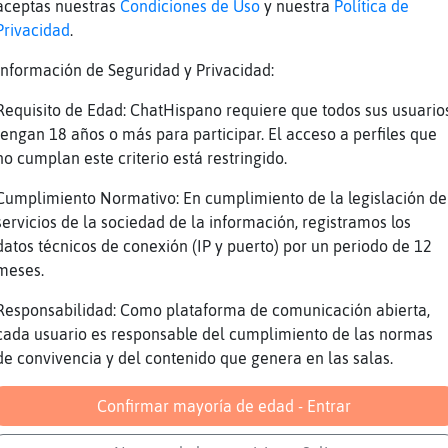
aceptas nuestras
Condiciones de Uso
y nuestra
Política de
n
Cabra_DelMonton que te vi xD
Privacidad
.
e
nas tardes Ardilla\Fugaz, saludos linda gad
Información de Seguridad y Privacidad:
e
ACTION tambien puede ser peque...soy much
z
Topo\Eficiente: buenaas!!!
Requisito de Edad: ChatHispano requiere que todos sus usuario
tengan 18 años o más para participar. El acceso a perfiles que
e
Una ---<--Ԭ--<{-@ para ti, Ardilla\Fugaz ..
no cumplan este criterio está restringido.
z
Topo\Eficiente: graciaaas, muuuackss
Cumplimiento Normativo: En cumplimiento de la legislación de
e
uy que bonito
servicios de la sociedad de la información, registramos los
e
:)
datos técnicos de conexión (IP y puerto) por un periodo de 12
e
ACTION saca palomitas
meses.
z
Jajajajaja
Responsabilidad: Como plataforma de comunicación abierta,
e
igual por eso no ligo....
cada usuario es responsable del cumplimiento de las normas
de convivencia y del contenido que genera en las salas.
e
👀
n
Jirafa_Verde: titititititititi
Confirmar mayoría de edad - Entrar
e
[Cabra_DelMonton] tititititititit tu!