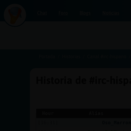
Chat
Foro
Blogs
Noticias
Iniciar
sesión
Portada
Historias
Canal #irc-hispano
Historia de #irc-his
¡Chatea
sin
publicidad!
Hour
Alias
[16:31]
Oso_Marro
Crear
una