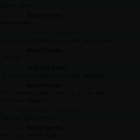
Bona tarda
[15:51]
Rata}Fuerte
Pero bueno
[15:51]
Mandril\SinRespeto
tirale un bombon...pa que se entere
[15:51]
Rata}Fuerte
Jajaja
[15:51]
Ardilla-Debil
A ver una bombona no come bombones
[15:52]
Rata}Fuerte
Yo intento poner nick y no me deja ni el
chat me aguanta
[15:52]
Mandril\SinRespeto
habria qye verte....
[15:52]
Rata}Fuerte
Por eso entro as�