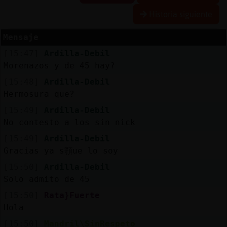
Historia siguiente
Mensaje
Reserva
[15:47]
Ardilla-Debil
alias
Morenazos y de 45 hay?
[15:48]
Ardilla-Debil
Hermosura que?
Actuali
[15:49]
Ardilla-Debil
contras
No contesto a los sin nick
[15:49]
Ardilla-Debil
Gracias ya s頱ue lo soy
Actuali
[15:50]
Ardilla-Debil
IP
Solo admito de 45
virtual
[15:50]
Rata}Fuerte
Hola
[15:50]
Mandril\SinRespeto