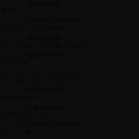
[15:53]
Rata}Fuerte
Nabon
[15:53]
Culebra_ConTimidez
jajajaja, ella eleige
[15:53]
Rata}Fuerte
Por respeto no digo el nick
[15:53]
Rata}Fuerte
Jajajaja
[15:53]
Mandril\SinRespeto
jajajaa aqui cualquier cosa...
[15:53]
Ardilla-Debil
Ains quien es?
[15:53]
Ardilla-Debil
Dilo de una vez
[15:54]
Culebra_ConTimidez
ya, lo s�