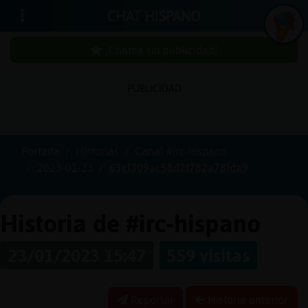
CHAT HISPANO
¡Chatea sin publicidad!
PUBLICIDAD
Iniciar
sesión
Portada
Historias
Canal #irc-hispano
2023-01-23
63cf309ac58d2f782a78fda9
¡Chatea
sin
publici
Historia de #irc-hispano
23/01/2023 15:47
559 visitas
Crear
una
Reportar
Historia anterior
cuenta