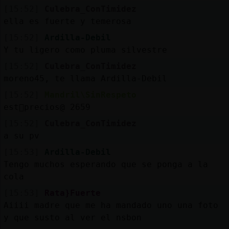
[15:52]
Culebra_ConTimidez
ella es fuerte y temerosa
[15:52]
Ardilla-Debil
Y tu ligero como pluma silvestre
[15:52]
Culebra_ConTimidez
moreno45, te llama Ardilla-Debil
[15:52]
Mandril\SinRespeto
est᳠precios@ 2659
[15:52]
Culebra_ConTimidez
a su pv
[15:53]
Ardilla-Debil
Tengo muchos esperando que se ponga a la
cola
[15:53]
Rata}Fuerte
Aiiii madre que me ha mandado uno una foto
y que susto al ver el nsbon