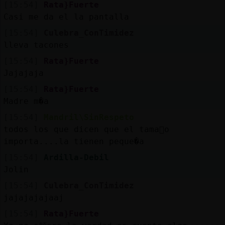
[15:54]
Rata}Fuerte
Casi me da el la pantalla
[15:54]
Culebra_ConTimidez
lleva tacones
[15:54]
Rata}Fuerte
Jajajaja
[15:54]
Rata}Fuerte
Madre m�a
[15:54]
Mandril\SinRespeto
todos los que dicen que el tama񯠮o
importa....la tienen peque�a
[15:54]
Ardilla-Debil
Jolin
[15:54]
Culebra_ConTimidez
jajajajajaaj
[15:54]
Rata}Fuerte