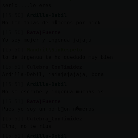
Mis
serlo....lo eres
blogs
[15:50]
Ardilla-Debil
No leo filas de n�meros por nick
[15:50]
Rata}Fuerte
Mis
Yo soy mujer y ingenua jajaja
foros
[15:50]
Mandril\SinRespeto
lo de ingenua te ha quedado muy bien
[15:51]
Culebra_ConTimidez
Registr
Ardilla-Debil, jajajajajaja, bona
un
[15:51]
Ardilla-Debil
canal
No se escribe y ingenua muchas is
[15:51]
Rata}Fuerte
Pues yo soy un bomb󮠣on n�meros
Más
[15:51]
Culebra_ConTimidez
gestion
Elna, no te rias
[15:51]
Ardilla-Debil