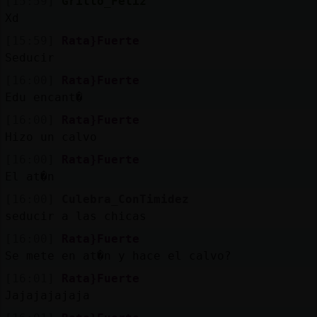
[15:59]
Grillo_Feliz
Xd
[15:59]
Rata}Fuerte
Seducir
[16:00]
Rata}Fuerte
Edu encant�
[16:00]
Rata}Fuerte
Hizo un calvo
[16:00]
Rata}Fuerte
El at�n
[16:00]
Culebra_ConTimidez
seducir a las chicas
[16:00]
Rata}Fuerte
Se mete en at�n y hace el calvo?
[16:01]
Rata}Fuerte
Jajajajajaja