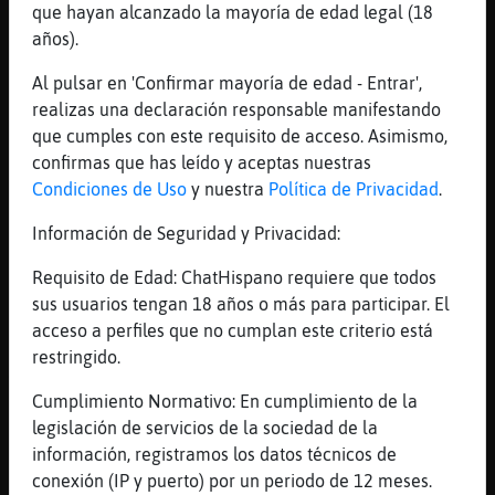
de verdad te importa eso 2659?
que hayan alcanzado la mayoría de edad legal (18
[15:55]
Rata}Fuerte
años).
Quereis diga el nick del chico
Al pulsar en 'Confirmar mayoría de edad - Entrar',
[15:55]
Ardilla-Debil
realizas una declaración responsable manifestando
Siempre elijo
que cumples con este requisito de acceso. Asimismo,
[15:56]
Culebra_ConTimidez
confirmas que has leído y aceptas nuestras
peque񡠯 grande
Condiciones de Uso
y nuestra
Política de Privacidad
.
[15:56]
Rata}Fuerte
Información de Seguridad y Privacidad:
Por si anda por aqu�
Requisito de Edad: ChatHispano requiere que todos
[15:56]
Mandril\SinRespeto
sus usuarios tengan 18 años o más para participar. El
atrevete
acceso a perfiles que no cumplan este criterio está
[15:56]
Rata}Fuerte
restringido.
Jajaja
Cumplimiento Normativo: En cumplimiento de la
[15:56]
Culebra_ConTimidez
legislación de servicios de la sociedad de la
hola Gitanica
información, registramos los datos técnicos de
[15:56]
Rata}Fuerte
conexión (IP y puerto) por un periodo de 12 meses.