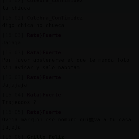
[16:02]
Culebra_ConTimidez
la chiuca
[16:02]
Culebra_ConTimidez
digo chica no chueca
[16:03]
Rata}Fuerte
Jajaja
[16:03]
Rata}Fuerte
Por favor abstenerse el que te manda foto
sin avisar y sale nabomam
[16:03]
Rata}Fuerte
Jajajaja
[16:04]
Rata}Fuerte
Trajeados ?
[16:05]
Rata}Fuerte
Oveja marr󮠣on ese nombre qui鮠va a tu casa
jajaja
[16:06]
Grillo_Feliz