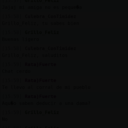
[15:57]
Grillo_Feliz
Jajaj mi amiga no es peque�a
[15:58]
Culebra_ConTimidez
Grillo_Feliz, tu sabes bien
[15:58]
Grillo_Feliz
Buenas ligero
[15:58]
Culebra_ConTimidez
Grillo_Feliz, saluditos
[15:59]
Rata}Fuerte
Chat cerdo
[15:59]
Rata}Fuerte
Te llevo al corral de mi pueblo
[15:59]
Rata}Fuerte
Aqu�o saben deducir a una dama?
[15:59]
Grillo_Feliz
No