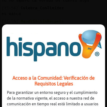
Yo no s頰ero la verdad os cuento algo
[15:54]
Culebra_ConTimidez
es vasca
[15:55]
Mandril\SinRespeto
cuenta
[15:55]
Culebra_ConTimidez
de Albsacete
[15:55]
Rata}Fuerte
No se porque sigo entrando aqu�
[15:55]
Mandril\SinRespeto
jajajaaj
[15:55]
Rata}Fuerte
Acceso a la Comunidad: Verificación de
Serᠰorque estoy madura y rica
Requisitos Legales
[15:55]
Culebra_ConTimidez
Para garantizar un entorno seguro y el cumplimiento
Ardilla-Debil tu eleiges
de la normativa vigente, el acceso a nuestra red de
[15:55]
Mandril\SinRespeto
comunicación en tiempo real está limitado a usuarios