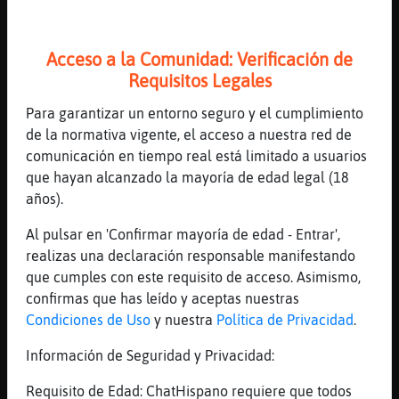
[17:59]
CobayaElocuente
La vida es asi
Acceso a la Comunidad: Verificación de
[17:59]
PanteraLocuaz
Requisitos Legales
muer?
Para garantizar un entorno seguro y el cumplimiento
[17:59]
CobayaElocuente
de la normativa vigente, el acceso a nuestra red de
?????
comunicación en tiempo real está limitado a usuarios
[18:00]
CobayaElocuente
que hayan alcanzado la mayoría de edad legal (18
PanteraLocuaz eres de Zaragoza????
años).
[18:00]
PanteraLocuaz
Al pulsar en 'Confirmar mayoría de edad - Entrar',
eres mujer
realizas una declaración responsable manifestando
[18:00]
CobayaElocuente
que cumples con este requisito de acceso. Asimismo,
Soy macho alfa y tu?????
confirmas que has leído y aceptas nuestras
[18:00]
Oso-Eficiente
Condiciones de Uso
y nuestra
Política de Privacidad
.
CobayaElocuente es triste si, dejar con la
Información de Seguridad y Privacidad:
novia y no poder llorar en casa ...
[18:00]
Oso-Eficiente
Requisito de Edad: ChatHispano requiere que todos