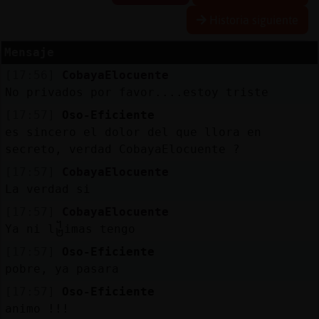
Historia siguiente
Mensaje
Reserva
[17:56]
CobayaElocuente
alias
No privados por favor....estoy triste
[17:57]
Oso-Eficiente
es sincero el dolor del que llora en
Actuali
secreto, verdad CobayaElocuente ?
contras
[17:57]
CobayaElocuente
La verdad si
[17:57]
CobayaElocuente
Actuali
Ya ni l᧲imas tengo
IP
[17:57]
Oso-Eficiente
virtual
pobre, ya pasara
[17:57]
Oso-Eficiente
animo !!!