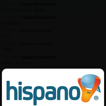
Mis
[17:57]
CobayaElocuente
blogs
Solo llora mi alma
[17:57]
CobayaElocuente
Qued頳eco
Mis
[17:58]
PanteraLocuaz
foros
hola
[17:58]
PanteraLocuaz
7598
Registr
[17:58]
CobayaElocuente
un
PanteraLocuaz
canal
[17:58]
Oso-Eficiente
hola PanteraLocuaz
[17:58]
PanteraLocuaz
porque tan triste
Más
gestion
[17:59]
CobayaElocuente
Ya ves amor