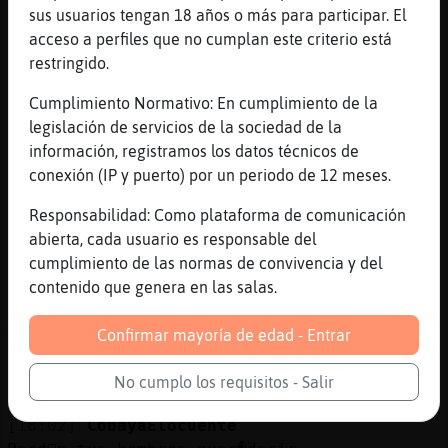
si lloras tu esposa sospecharia algo,
sus usuarios tengan 18 años o más para participar. El
verdad '
acceso a perfiles que no cumplan este criterio está
restringido.
[18:01]
CobayaElocuente
Lloro aqu� l balc󮠳olo
Cumplimiento Normativo: En cumplimiento de la
[18:01]
CobayaElocuente
legislación de servicios de la sociedad de la
En casa mojo todo
información, registramos los datos técnicos de
conexión (IP y puerto) por un periodo de 12 meses.
[18:01]
PanteraLocuaz
si eres macho alfa adelante
Responsabilidad: Como plataforma de comunicación
[18:02]
CobayaElocuente
abierta, cada usuario es responsable del
PanteraLocuaz d骡me llorar ah�n tus senos
cumplimiento de las normas de convivencia y del
aamolll
contenido que genera en las salas.
[18:02]
Oso-Eficiente
Confirmar mayoría de edad - Entrar
VamosDePaseo pipipipipipipi
[18:02]
Oso-Eficiente
No cumplo los requisitos - Salir
en un auto feo, pi pi pi pi pi pi
[18:02]
CobayaElocuente