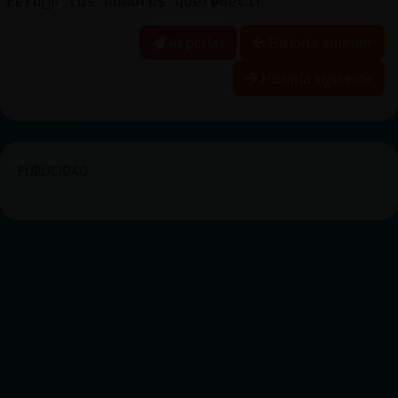
Perd󮠥n tus hombros quer�decir
Reportar
Historia anterior
Historia siguiente
PUBLICIDAD