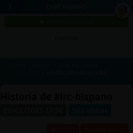
CHAT HISPANO
¡Chatea sin publicidad!
PUBLICIDAD
Iniciar
sesión
Portada
Historias
Canal #irc-hispano
2023-01-22
63cddf519f065d233e74784f
¡Chatea
sin
publici
Historia de #irc-hispano
22/01/2023 17:56
561 visitas
Crear
una
Reportar
Historia anterior
cuenta