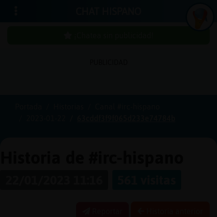
CHAT HISPANO
¡Chatea sin publicidad!
PUBLICIDAD
Iniciar
sesión
Portada
Historias
Canal #irc-hispano
2023-01-22
63cddf3f9f065d233e74784b
¡Chatea
sin
publici
Historia de #irc-hispano
22/01/2023 11:16
561 visitas
Crear
una
Reportar
Historia anterior
cuenta