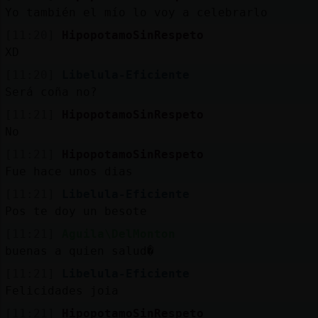
Yo también el mío lo voy a celebrarlo
[11:20]
HipopotamoSinRespeto
XD
[11:20]
Libelula-Eficiente
Será coña no?
[11:21]
HipopotamoSinRespeto
No
[11:21]
HipopotamoSinRespeto
Fue hace unos dias
[11:21]
Libelula-Eficiente
Pos te doy un besote
[11:21]
Aguila\DelMonton
buenas a quien salud�
[11:21]
Libelula-Eficiente
Felicidades joia
[11:21]
HipopotamoSinRespeto