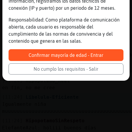
información, registramos los datos técnicos de
Bueno me salgo Chao y buen domingo a todos
conexión (IP y puerto) por un periodo de 12 meses.
[11:24]
Hipopotamo_Real
Responsabilidad: Como plataforma de comunicación
con una radiograf�o similar
abierta, cada usuario es responsable del
[11:24]
ElefanteAzul
cumplimiento de las normas de convivencia y del
con unaa carpeta de pl᳴ico tambi鮠se abren
contenido que genera en las salas.
[11:24]
HipopotamoSinRespeto
Libelula-Eficiente: que vaya bien hasta otra
Confirmar mayoría de edad - Entrar
[11:24]
Hipopotamo_Real
No cumplo los requisitos - Salir
se mete entre las dos puertas hasta que cede
[11:24]
Hipopotamo_Real
en fin, no me cree
[11:24]
Libelula-Eficiente
Igualmente niña
muuuuuuuuuuuuuuuuuuuuuuuuuuuuuuuuuuuuuuuuuuu
[11:24]
HipopotamoSinRespeto
ElefanteAzul: holiii buenos días