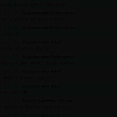
Mis
hola HipopotamoSinRespeto
blogs
[11:18]
HipopotamoSinRespeto
Yo siempre me porto bien
[11:18]
HipopotamoSinRespeto
Mis
Jajaja
foros
[11:18]
Hipopotamo_Real
hola Vicente_Nario
[11:18]
HipopotamoSinRespeto
Registr
Hipopotamo_Real: hola buenas
un
[11:18]
Hipopotamo_Real
canal
s�eres buena chica?
[11:18]
Hipopotamo_Real
no s頮o s�
Más
[11:18]
EstrellaDeMar-Torpe
gestion
*Vicente_Nario* graciassss
[11:18]
Aguila\DelMonton