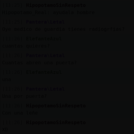
[11:25]
HipopotamoSinRespeto
Hipopotamo_Real: ayudala hombre
[11:25]
Pantera\Letal
Oye medico de guardia tienes radiogrfias?
[11:26]
ElefanteAzul
cuantas quieres?
[11:26]
Pantera\Letal
Cuantas abren una puerta?
[11:26]
ElefanteAzul
una
[11:26]
Pantera\Letal
Una por puerta?
[11:26]
HipopotamoSinRespeto
Con una leñe
[11:26]
HipopotamoSinRespeto
XD