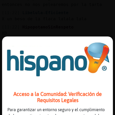
entonces no nos pelearemos por la tarta
[11:22]
Libelula-Eficiente
X un beso de la flaca lalala lala
[11:22]
HipopotamoSinRespeto
XD
[11:22]
EstrellaDeMar-Torpe
*Pantera\Letal* con una llave
[11:22]
Pantera\Letal
Me cerraron y no se abre la puerta
[11:23]
Hipopotamo_Real
aunque solo uno fueraaa
[11:23]
Libelula-Eficiente
Ea
Acceso a la Comunidad: Verificación de
[11:23]
Hipopotamo_Real
Requisitos Legales
o con una radiograf�tambi鮠se abren
Para garantizar un entorno seguro y el cumplimiento
[11:23]
Libelula-Eficiente