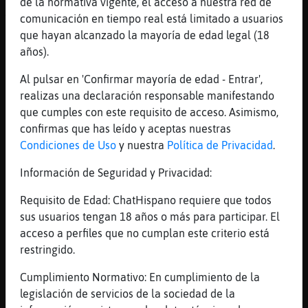
de la normativa vigente, el acceso a nuestra red de
Aunque solo uno fuera
comunicación en tiempo real está limitado a usuarios
[11:23]
Pantera\Letal
que hayan alcanzado la mayoría de edad legal (18
No dan cita los domingos para radiografias
años).
[11:23]
Hipopotamo_Real
Al pulsar en 'Confirmar mayoría de edad - Entrar',
pero con una que tengas en casa
realizas una declaración responsable manifestando
[11:23]
Hipopotamo_Real
que cumples con este requisito de acceso. Asimismo,
o que tenga la vecina
confirmas que has leído y aceptas nuestras
Condiciones de Uso
y nuestra
Política de Privacidad
.
[11:24]
Pantera\Letal
No uso eso
Información de Seguridad y Privacidad:
[11:24]
HipopotamoSinRespeto
Requisito de Edad: ChatHispano requiere que todos
Pues cerrajero
sus usuarios tengan 18 años o más para participar. El
[11:24]
Hipopotamo_Real
acceso a perfiles que no cumplan este criterio está
en fin, parece que lo tomas en broma
restringido.
[11:24]
Pantera\Letal
Cumplimiento Normativo: En cumplimiento de la
Soy muy joven para eso
legislación de servicios de la sociedad de la
[11:24]
Libelula-Eficiente