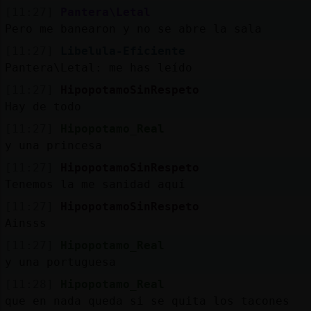
[11:27]
Pantera\Letal
Pero me banearon y no se abre la sala
[11:27]
Libelula-Eficiente
Pantera\Letal: me has leído
[11:27]
HipopotamoSinRespeto
Hay de todo
[11:27]
Hipopotamo_Real
y una princesa
[11:27]
HipopotamoSinRespeto
Tenemos la me sanidad aquí
[11:27]
HipopotamoSinRespeto
Ainsss
[11:27]
Hipopotamo_Real
y una portuguesa
[11:28]
Hipopotamo_Real
que en nada queda si se quita los tacones