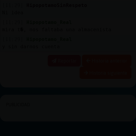
[11:29]
HipopotamoSinRespeto
Ni idea
[11:29]
Hipopotamo_Real
mira t�, nos faltaba una almacenista
[11:29]
Hipopotamo_Real
y sin darnos cuenta
Reportar
Historia anterior
Historia siguiente
PUBLICIDAD