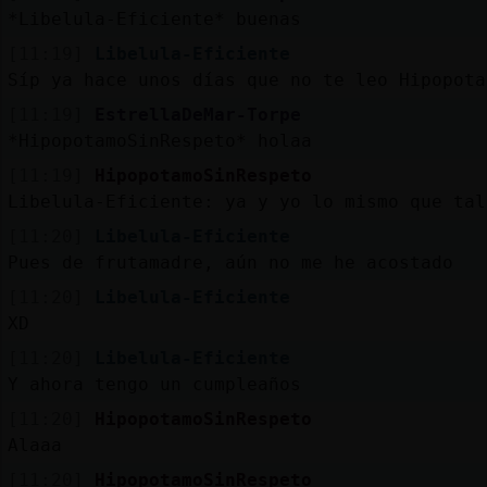
*Libelula-Eficiente* buenas
[11:19]
Libelula-Eficiente
Síp ya hace unos días que no te leo Hipopota
[11:19]
EstrellaDeMar-Torpe
*HipopotamoSinRespeto* holaa
[11:19]
HipopotamoSinRespeto
Libelula-Eficiente: ya y yo lo mismo que tal
[11:20]
Libelula-Eficiente
Pues de frutamadre, aún no me he acostado
[11:20]
Libelula-Eficiente
XD
[11:20]
Libelula-Eficiente
Y ahora tengo un cumpleaños
[11:20]
HipopotamoSinRespeto
Alaaa
[11:20]
HipopotamoSinRespeto