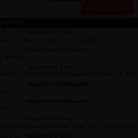
Historia siguiente
Mensaje
Reserva
[11:16]
Hipopotamo_Real
alias
parece que la cosa estᠴranquila
[11:17]
HipopotamoSinRespeto
Parece
Actuali
[11:17]
Hipopotamo_Real
contras
salvo alguna intromisi󮠱ue termina en el pozo
[11:17]
HipopotamoSinRespeto
Normal
Actuali
[11:17]
HipopotamoSinRespeto
IP
XD
virtual
[11:17]
Hipopotamo_Real
procuraremos portarnos bien por si acaso ter
[11:17]
Hipopotamo_Real