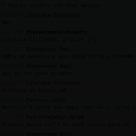
Y hoy lo celebro con unas amigas
[11:21]
Libelula-Eficiente
Way
[11:21]
HipopotamoSinRespeto
Libelula-Eficiente: gracias ;-)
[11:21]
Hipopotamo_Real
d骡te de besotes y que saque tarta y champ�n
[11:21]
Hipopotamo_Real
que se los gane primero
[11:22]
Libelula-Eficiente
Prefiero un besote xd
[11:22]
Pantera\Letal
Necesito Alguien que sepa como abrir salas c
[11:22]
EstrellaDeMar-Torpe
Vicente_Nario uufff un poco fuerte para mi ,
[11:22]
Hipopotamo_Real