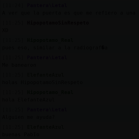
[11:24]
Pantera\Letal
A ver que la puerta es que me refiero a una 
[11:25]
HipopotamoSinRespeto
XD
[11:25]
Hipopotamo_Real
pues eso, similar a la radiograf�a
[11:25]
Pantera\Letal
Me banearon
[11:25]
ElefanteAzul
holas HipopotamoSinRespeto
[11:25]
Hipopotamo_Real
hola ElefanteAzul
[11:25]
Pantera\Letal
Alguien me ayuda?
[11:25]
ElefanteAzul
buenas PabIo