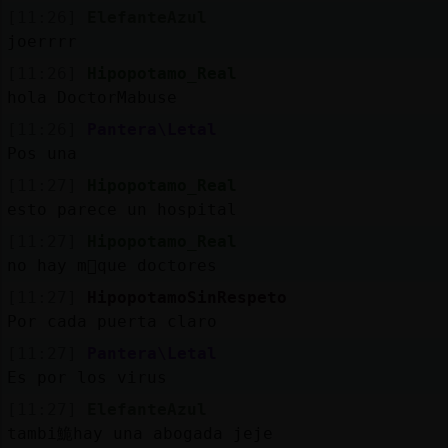
[11:26]
ElefanteAzul
joerrrr
[11:26]
Hipopotamo_Real
hola DoctorMabuse
[11:26]
Pantera\Letal
Pos una
[11:27]
Hipopotamo_Real
esto parece un hospital
[11:27]
Hipopotamo_Real
no hay m᳠que doctores
[11:27]
HipopotamoSinRespeto
Por cada puerta claro
[11:27]
Pantera\Letal
Es por los virus
[11:27]
ElefanteAzul
tambi鮠hay una abogada jeje