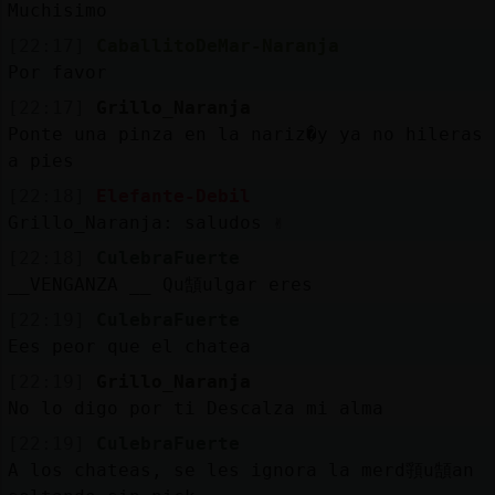
Muchisimo
[22:17]
CaballitoDeMar-Naranja
Por favor
[22:17]
Grillo_Naranja
Ponte una pinza en la nariz�y ya no hileras
a pies
[22:18]
Elefante-Debil
Grillo_Naranja: saludos ✌️
[22:18]
CulebraFuerte
__VENGANZA __ Qu頶ulgar eres
[22:19]
CulebraFuerte
Ees peor que el chatea
[22:19]
Grillo_Naranja
No lo digo por ti Descalza mi alma
[22:19]
CulebraFuerte
A los chateas, se les ignora la merd頱u頶an