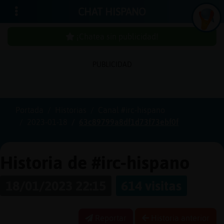
CHAT HISPANO
¡Chatea sin publicidad!
PUBLICIDAD
Iniciar
sesión
Portada
Historias
Canal #irc-hispano
2023-01-18
63c89799a8df1d73f73ebf0f
¡Chatea
sin
publici
Historia de #irc-hispano
18/01/2023 22:15
614 visitas
Crear
una
Reportar
Historia anterior
cuenta