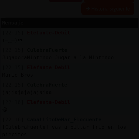
Historia siguiente
Mensaje
Reserva
[22:15]
Elefante-Debil
alias
(─‿─)💤
[22:15]
CulebraFuerte
JugadoraNintendo Jugar a la Nintendo
Actuali
[22:15]
Elefante-Debil
contras
Mario Bros
[22:15]
CulebraFuerte
jajjajajajajajaa
Actuali
[22:16]
Elefante-Debil
IP
😀
virtual
[22:16]
CaballitoDeMar_Elocuente
[CulebraFuerte] vas a pillar frio en los
piecitos