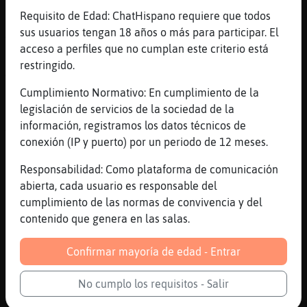
Requisito de Edad: ChatHispano requiere que todos
[22:24]
Grillo_Naranja
sus usuarios tengan 18 años o más para participar. El
Al l�tu hueles a sardina a la plancha
acceso a perfiles que no cumplan este criterio está
[22:25]
Grillo_Naranja
restringido.
Al l�si si te crees que yendo a misa lo
arreglas todo
Cumplimiento Normativo: En cumplimiento de la
legislación de servicios de la sociedad de la
[22:27]
Grillo_Naranja
información, registramos los datos técnicos de
A sardina a lio
conexión (IP y puerto) por un periodo de 12 meses.
[22:27]
Grillo_Naranja
✌
Responsabilidad: Como plataforma de comunicación
abierta, cada usuario es responsable del
[22:28]
CaballitoDeMar-Naranja
cumplimiento de las normas de convivencia y del
DIOS QUE PESTE
contenido que genera en las salas.
[22:28]
CaballitoDeMar-Naranja
NO PUEDO RESPIRAR
Confirmar mayoría de edad - Entrar
[22:28]
Grillo_Naranja
Es el l�que huele a ajo
No cumplo los requisitos - Salir
[22:28]
CaballitoDeMar-Naranja