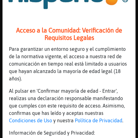
[22:21]
Elefante-Debil
Isa79: holitas 🤗 saludines ✌️
[22:22]
Grillo_Naranja
Acceso a la Comunidad: Verificación de
Tu hueles a fresa Descalza
Requisitos Legales
[22:22]
CaballitoDeMar-Naranja
Para garantizar un entorno seguro y el cumplimiento
DIOS QUE MAL HUELE
de la normativa vigente, el acceso a nuestra red de
[22:22]
Elefante-Debil
comunicación en tiempo real está limitado a usuarios
(╯°□°)--︻╦╤─ - -
que hayan alcanzado la mayoría de edad legal (18
[22:22]
CaballitoDeMar-Naranja
años).
Casi no se puede respirar
Al pulsar en 'Confirmar mayoría de edad - Entrar',
[22:23]
CaballitoDeMar-Naranja
realizas una declaración responsable manifestando
T�co pajero que va detr᳠de ella
que cumples con este requisito de acceso. Asimismo,
[22:23]
CaballitoDeMar-Naranja
confirmas que has leído y aceptas nuestras
Que mal
Condiciones de Uso
y nuestra
Política de Privacidad
.
[22:23]
Grillo_Naranja
Información de Seguridad y Privacidad:
A toxina hueles t� Al_Lio