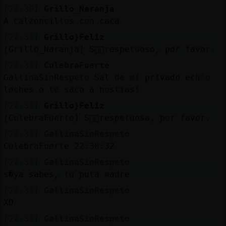
[22:30]
Grillo_Naranja
A calzoncillos con caca
[22:31]
Grillo}Feliz
[Grillo_Naranja] S頭᳠respetuoso, por favor.
[22:31]
CulebraFuerte
GallinaSinRespeto Sal de mi privado echᮤo
leches o te saco a hostias!
[22:31]
Grillo}Feliz
[CulebraFuerte] S頭᳠respetuosa, por favor.
[22:31]
GallinaSinRespeto
CulebraFuerte 22:30:32
[22:31]
GallinaSinRespeto
s�ya sabes, tu puta madre
[22:31]
GallinaSinRespeto
XD
[22:31]
GallinaSinRespeto