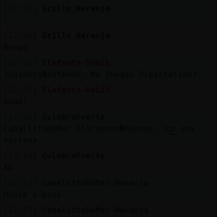
Mis
[22:16]
Grillo_Naranja
blogs
✌
[22:16]
Grillo_Naranja
Rango
Mis
[22:16]
Elefante-Debil
foros
JugadoraNintendo: No juegas Playstation?
[22:16]
Elefante-Debil
Xbox?
Registr
[22:16]
CulebraFuerte
un
CaballitoDeMar_Elocuente�Buenas, nᨬ soy
canal
serrana
[22:16]
CulebraFuerte
XD
[22:17]
CaballitoDeMar-Naranja
Más
Huele a pies
gestion
[22:17]
CaballitoDeMar-Naranja