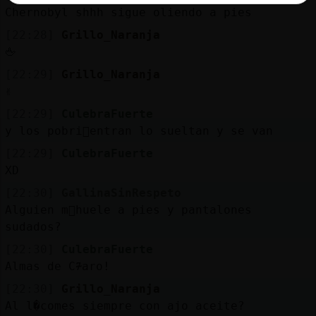
Chernobyl shhh sigue oliendo a pies
[22:28]
Grillo_Naranja
🖕
[22:29]
Grillo_Naranja
✌
[22:29]
CulebraFuerte
y los pobri񯳠entran lo sueltan y se van
[22:29]
CulebraFuerte
XD
[22:30]
GallinaSinRespeto
Alguien m᳠huele a pies y pantalones
sudados?
[22:30]
CulebraFuerte
Almas de C᮴aro!
[22:30]
Grillo_Naranja
Al l�comes siempre con ajo aceite?