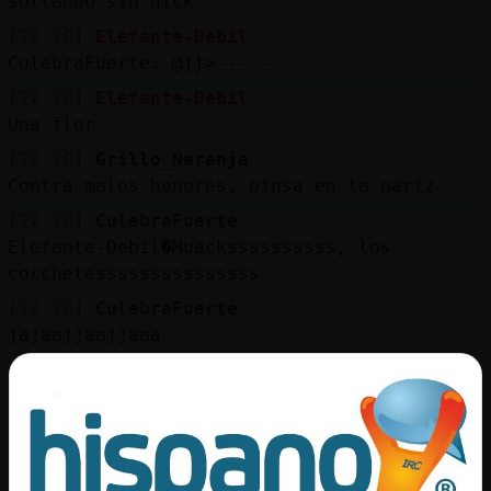
soltando sin nick
[22:20]
Elefante-Debil
CulebraFuerte: @}}>-----
[22:20]
Elefante-Debil
Una flor
[22:20]
Grillo_Naranja
Contra malos honores, pinsa en la nariz
[22:20]
CulebraFuerte
Elefante-Debil�Muackssssssssss, los
corchetesssssssssssssss
[22:20]
CulebraFuerte
jajaajjaajjaaa
[22:21]
Elefante-Debil
CulebraFuerte: jajaja
[22:21]
CulebraFuerte
Grillo_Naranja Contra los malos olores,
bloqueos