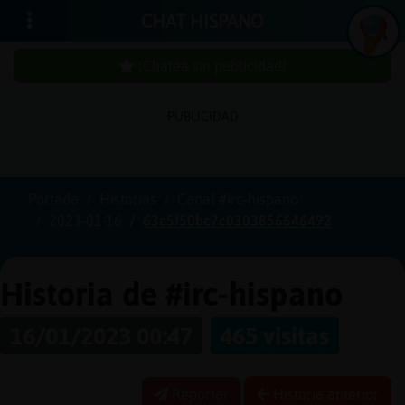
CHAT HISPANO
¡Chatea sin publicidad!
PUBLICIDAD
Iniciar
sesión
Portada
Historias
Canal #irc-hispano
2023-01-16
63c5f50bc7c0303856646492
¡Chatea
sin
publici
Historia de #irc-hispano
16/01/2023 00:47
465 visitas
Crear
una
Reportar
Historia anterior
cuenta