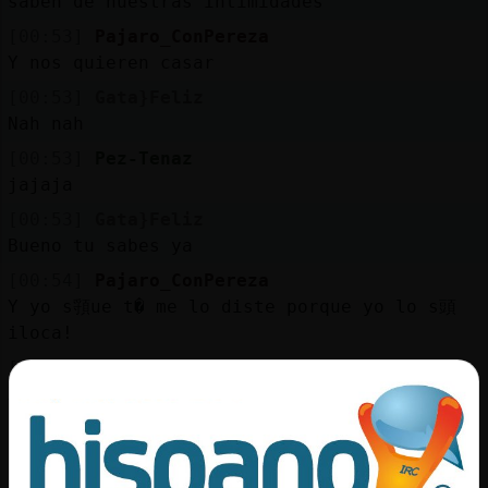
saben de nuestras intimidades
[00:53]
Pajaro_ConPereza
Y nos quieren casar
[00:53]
Gata}Feliz
Nah nah
[00:53]
Pez-Tenaz
jajaja
[00:53]
Gata}Feliz
Bueno tu sabes ya
[00:54]
Pajaro_ConPereza
Y yo s頱ue t� me lo diste porque yo lo s頭
iloca!
[00:54]
Pajaro_ConPereza
Xdd
[00:54]
Pajaro_ConPereza
Dise