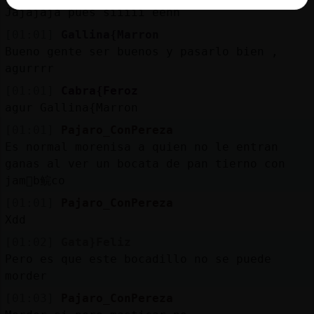
Jajajaja pues siiiii eehh
[01:01]
Gallina{Marron
Bueno gente ser buenos y pasarlo bien ,
agurrrr
[01:01]
Cabra{Feroz
agur Gallina{Marron
[01:01]
Pajaro_ConPereza
Es normal morenisa a quien no le entran
ganas al ver un bocata de pan tierno con
jam󮠩b鲩co
[01:01]
Pajaro_ConPereza
Xdd
[01:02]
Gata}Feliz
Pero es que este bocadillo no se puede
morder
[01:03]
Pajaro_ConPereza