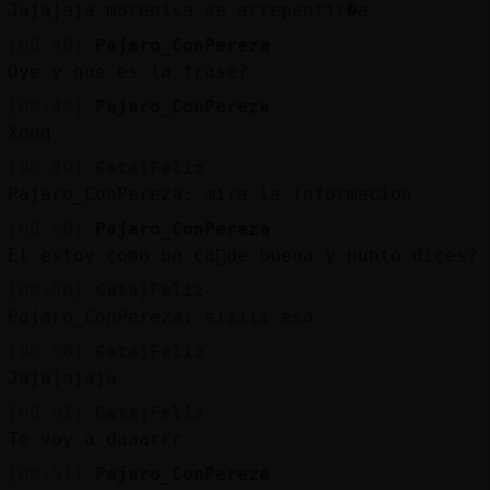
Mis
Jajajaja morenisa se arrepentir�a
blogs
[00:49]
Pajaro_ConPereza
Oye y que es la frase?
[00:49]
Pajaro_ConPereza
Xddd
Mis
foros
[00:49]
Gata}Feliz
Pajaro_ConPereza: mira la informacion
[00:50]
Pajaro_ConPereza
El estoy como un ca񳮠de buena y punto dices?
Registr
un
[00:50]
Gata}Feliz
canal
Pajaro_ConPereza: siiiii esa
[00:50]
Gata}Feliz
Jajajajaja
[00:51]
Gata}Feliz
Más
Te voy a daaarrr
gestion
[00:51]
Pajaro_ConPereza