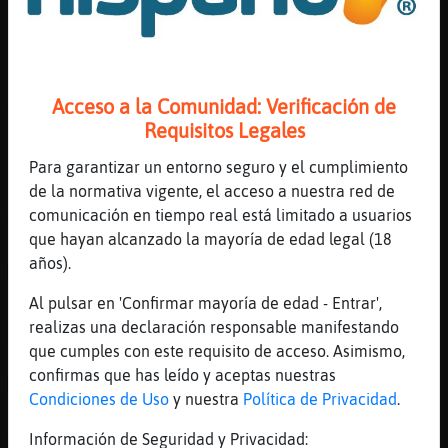
[00:54]
Pajaro_ConPereza
Puto corrector no me deja hacer el idiota
agusto
[00:54]
Gata}Feliz
Acceso a la Comunidad: Verificación de
Aayyyy señooorr que hago con el
Requisitos Legales
[00:55]
Pajaro_ConPereza
Lo que t� quieras morenisa yo me dej󠧵i񯠧ui�o
Para garantizar un entorno seguro y el cumplimiento
de la normativa vigente, el acceso a nuestra red de
[00:55]
Pajaro_ConPereza
comunicación en tiempo real está limitado a usuarios
Xdd
que hayan alcanzado la mayoría de edad legal (18
[00:55]
Gata}Feliz
años).
ACTION lo mira con malicia jajaja
Al pulsar en 'Confirmar mayoría de edad - Entrar',
[00:56]
Pajaro_ConPereza
realizas una declaración responsable manifestando
ACTION pone su lado m᳠apetecible
que cumples con este requisito de acceso. Asimismo,
[00:56]
Gata}Feliz
confirmas que has leído y aceptas nuestras
ACTION levanta las cejas
Condiciones de Uso
y nuestra
Política de Privacidad
.
[00:57]
Pajaro_ConPereza
Información de Seguridad y Privacidad:
ACTION levanta m᳠las cejas que morenisa