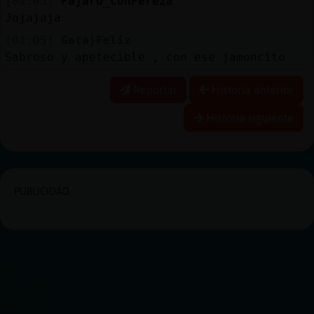
[01:05]
Pajaro_ConPereza
Jajajaja
[01:05]
Gata}Feliz
Sabroso y apetecible , con ese jamoncito
Reportar
Historia anterior
Historia siguiente
PUBLICIDAD