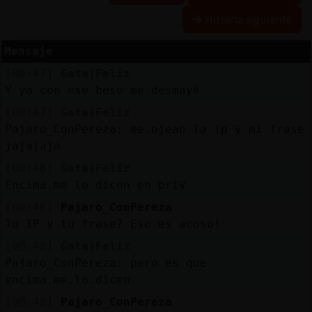
Historia siguiente
Mensaje
Reserva
[00:47]
Gata}Feliz
alias
Y ya con ese beso me.desmayé
[00:47]
Gata}Feliz
Pajaro_ConPereza: me.ojean la ip y mi frase
Actuali
jajajaja
contras
[00:48]
Gata}Feliz
Encima.me lo dicen en priv
[00:48]
Pajaro_ConPereza
Actuali
Tu IP y tu frase? Eso es acoso!
IP
[00:48]
Gata}Feliz
virtual
Pajaro_ConPereza: pero es que
encima.me.lo.dicen
[00:48]
Pajaro_ConPereza