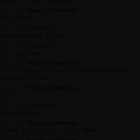
Morder si pero masticar no
[01:03]
Pajaro_ConPereza
Jajjaajaja
[01:03]
Gata}Feliz
Bueno muerden el pan
[01:03]
Gata}Feliz
Asi qur noooo
[01:04]
Pajaro_ConPereza
Es un bocadillo para que el jam󮠳e empape
bien en el pan
[01:04]
Pajaro_ConPereza
Xdd
[01:04]
Gata}Feliz
Esoooo.siiii
[01:05]
Pajaro_ConPereza
Suena a gloria eh, fuera co�as