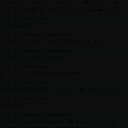
Y que te entro diciendo la clᳩca frase de
oye vi pasar tu frase y me pregunt󠣳mo eres
[00:51]
Gata}Feliz
Jqjajajaja
[00:52]
Pajaro_ConPereza
Y sabe d󮤥 vives ya y todo morenisa
[00:52]
Pajaro_ConPereza
Y que usas app android
[00:52]
Pez-Tenaz
https://youtu.be/Hoh3GUCBAdE
[00:52]
Gata}Feliz
Pajaro_ConPereza: eso solo lo sabes tuuu
[00:52]
Gata}Feliz
Acuerdate
[00:53]
Pajaro_ConPereza
Si pero no lo digas en p�blico que luego