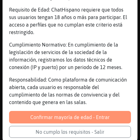
[00:57]
Gata}Feliz
Requisito de Edad: ChatHispano requiere que todos
ACTION se acerca y le da un pellozco
sus usuarios tengan 18 años o más para participar. El
acceso a perfiles que no cumplan este criterio está
[00:58]
Pajaro_ConPereza
restringido.
ACTION se moja los labios y muerde a
morenisa
Cumplimiento Normativo: En cumplimiento de la
[00:58]
Pez-Tenaz
legislación de servicios de la sociedad de la
https://youtu.be/ieGn30YnWgw
información, registramos los datos técnicos de
conexión (IP y puerto) por un periodo de 12 meses.
[00:59]
Pajaro_ConPereza
ACTION pone un biombo pa que no se mire
Responsabilidad: Como plataforma de comunicación
[00:59]
Gata}Feliz
abierta, cada usuario es responsable del
Jajajajajaja
cumplimiento de las normas de convivencia y del
contenido que genera en las salas.
[00:59]
Gata}Feliz
K están al hacecho
Confirmar mayoría de edad - Entrar
[01:00]
Pajaro_ConPereza
Y se tocan pensandonos
No cumplo los requisitos - Salir
[01:00]
Gata}Feliz