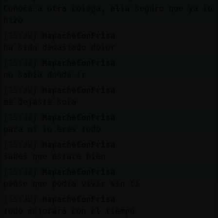
Mis
Conoce a otra colega, ella seguro que ya lo
blogs
hizo
[15:30]
MapacheConPrisa
ha sido demasiado dolor
Mis
[15:30]
MapacheConPrisa
foros
no sabia donde ir
[15:30]
MapacheConPrisa
me dejaste sola
Registr
[15:30]
MapacheConPrisa
un
para mi lo eres todo
canal
[15:30]
MapacheConPrisa
sabes que estare bien
[15:30]
MapacheConPrisa
pense que podia vivir sin ti
Más
gestion
[15:30]
MapacheConPrisa
todo mejorara con el tiempo