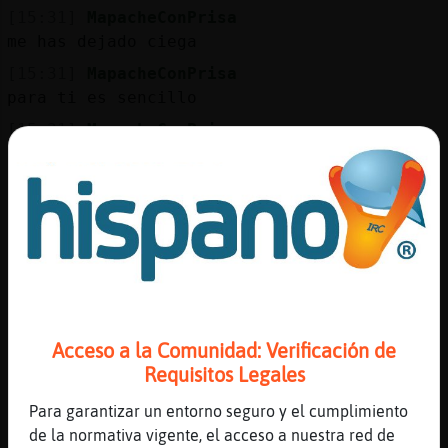
[15:31]
MapacheConPrisa
me has dejado ciega
[15:31]
MapacheConPrisa
para ti es sencillo
[15:31]
MapacheConPrisa
si estoy contigo
[15:31]
MapacheConPrisa
lo peor ha pasado
[15:32]
MapacheConPrisa
no me va a dolor
[15:32]
Rinoceronte-SinRespeto
O ciego m᳠bien
Acceso a la Comunidad: Verificación de
[15:32]
MapacheConPrisa
Requisitos Legales
y si te volviera a ver
[15:32]
MapacheConPrisa
Para garantizar un entorno seguro y el cumplimiento
nunca te vo y a querer
de la normativa vigente, el acceso a nuestra red de