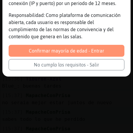
De tu casa
conexión (IP y puerto) por un periodo de 12 meses.
[15:34]
Rinoceronte-SinRespeto
Responsabilidad: Como plataforma de comunicación
Y por eso est᳠aqu�ando la tabarra
abierta, cada usuario es responsable del
[15:34]
MapacheConPrisa
cumplimiento de las normas de convivencia y del
ma񡮡 sera mejor
contenido que genera en las salas.
[15:35]
MapacheConPrisa
Confirmar mayoría de edad - Entrar
cuando no estoy contigo
[15:35]
Tiburon-Azul
No cumplo los requisitos - Salir
Buenas tardees
[15:36]
Tiburon-Azul
Blue_: buenas tardes
[15:37]
MapacheConPrisa
no seraia mejor estar juntos de nuevo
[15:37]
MapacheConPrisa
sabes todo lo que he perdido
[15:37]
MapacheConPrisa