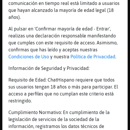
comunicación en tiempo real está limitado a usuarios
[15:32]
Rinoceronte-SinRespeto
que hayan alcanzado la mayoría de edad legal (18
Tan pronto dice que estᠡncho como ciega
años).
[15:33]
Rinoceronte-SinRespeto
Es por ratos el o ella
Al pulsar en 'Confirmar mayoría de edad - Entrar',
realizas una declaración responsable manifestando
[15:33]
MapacheConPrisa
que cumples con este requisito de acceso. Asimismo,
no seria maravilloso estar juntos de nuevo
confirmas que has leído y aceptas nuestras
[15:33]
Rinoceronte-SinRespeto
Condiciones de Uso
y nuestra
Política de Privacidad
.
Ahora s�hora no
Información de Seguridad y Privacidad:
[15:33]
MapacheConPrisa
hemos esperado tanto tiempo para esta
Requisito de Edad: ChatHispano requiere que todos
rjuntos
sus usuarios tengan 18 años o más para participar. El
[15:34]
MapacheConPrisa
acceso a perfiles que no cumplan este criterio está
sabes todo lo que he perdido
restringido.
[15:34]
Rinoceronte-SinRespeto
Cumplimiento Normativo: En cumplimiento de la
Las llaves?
legislación de servicios de la sociedad de la
[15:34]
Rinoceronte-SinRespeto
información, registramos los datos técnicos de