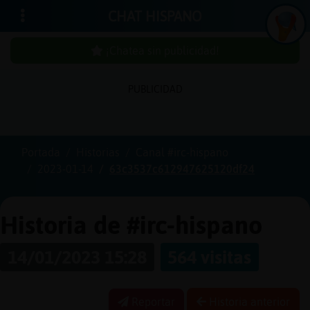
CHAT HISPANO
¡Chatea sin publicidad!
PUBLICIDAD
Iniciar
sesión
Portada
Historias
Canal #irc-hispano
2023-01-14
63c3537c612947625120df24
¡Chatea
sin
publici
Historia de #irc-hispano
14/01/2023 15:28
564 visitas
Crear
una
Reportar
Historia anterior
cuenta