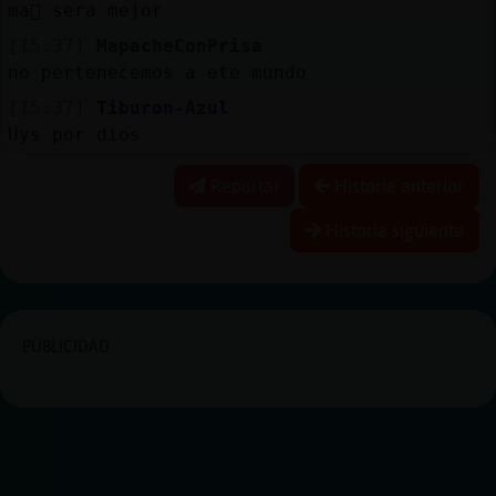
ma񡮡 sera mejor
[15:37]
MapacheConPrisa
no pertenecemos a ete mundo
[15:37]
Tiburon-Azul
Uys por dios
Reportar
Historia anterior
Historia siguiente
PUBLICIDAD