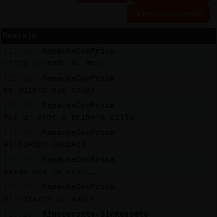
Historia siguiente
Mensaje
Reserva
[15:28]
MapacheConPrisa
alias
estoy cerrado al amor
[15:28]
MapacheConPrisa
no quiero mas dolor
Actuali
[15:28]
MapacheConPrisa
contras
fue un amor a primera vista
[15:29]
MapacheConPrisa
el tiempo comieza
Actuali
[15:29]
MapacheConPrisa
IP
desde que te conoci
virtual
[15:29]
MapacheConPrisa
mi corazon se muere
[15:29]
Rinoceronte-SinRespeto