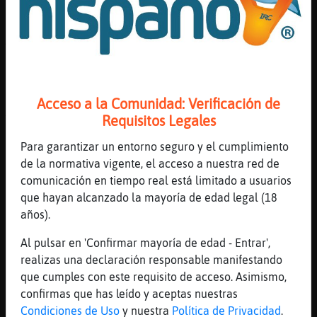
reido hasta que te duela la panza
[02:24]
CabraBrillante
Apenas ando en esas, jajajajajajaja
[02:24]
Leon_Naranja
correle el antivirus
Acceso a la Comunidad: Verificación de
[02:24]
CabraBrillante
Requisitos Legales
Ya lo puse
[02:24]
Leon_Naranja
Para garantizar un entorno seguro y el cumplimiento
ojala con eso deje de joderte el IRcap
de la normativa vigente, el acceso a nuestra red de
comunicación en tiempo real está limitado a usuarios
[02:25]
CabraBrillante
que hayan alcanzado la mayoría de edad legal (18
No, ya el ircap no se arregla
años).
[02:25]
CabraBrillante
Jajajajajajajajajaja, tengo que volverlo a
Al pulsar en 'Confirmar mayoría de edad - Entrar',
instalar. Y acondicionarlo a mi gusto
realizas una declaración responsable manifestando
que cumples con este requisito de acceso. Asimismo,
[02:25]
Leon_Naranja
confirmas que has leído y aceptas nuestras
me refiero a que se te dana a cada rato
Condiciones de Uso
y nuestra
Política de Privacidad
.