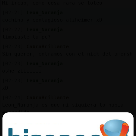
Mis
Mi ircap, como cosa rara se toteo
blogs
[02:21]
Leon_Naranja
cochino y contagioso alzheimer xD
[02:22]
Leon_Naranja
limpiaste tu pc?
Mis
foros
[02:23]
CabraBrillante
Sin querer, entramos con el nick del amorsh
[02:23]
Leon_Naranja
oshe ziiiiiii
Registr
un
[02:23]
Leon_Naranja
canal
xD
[02:24]
CabraBrillante
Leon_Naranja es que ni siquiera lo habia
encendido
Más
[02:24]
Leon_Naranja
gestion
si llegabas un poquito antes, te hubieras