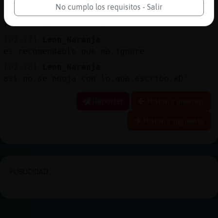
No cumplo los requisitos - Salir
[02:27]
Leon_Naranja
[LibelulaDelMonton] aun me lee?
[02:27]
Leon_Naranja
es recomendable que me ignore
[02:28]
Leon_Naranja
asi no se enoja con lo que escribo xD'
Reportar
Historia anterior
Historia siguiente
PUBLICIDAD