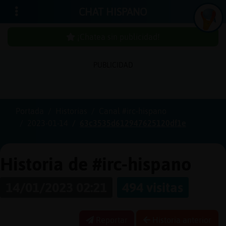
CHAT HISPANO
¡Chatea sin publicidad!
PUBLICIDAD
Iniciar
sesión
Portada
Historias
Canal #irc-hispano
2023-01-14
63c3535d612947625120df1e
¡Chatea
sin
publici
Historia de #irc-hispano
14/01/2023 02:21
494 visitas
Crear
una
Reportar
Historia anterior
cuenta