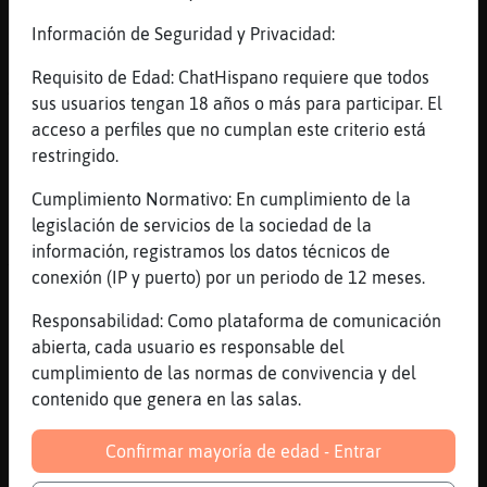
[02:25]
Leon_Naranja
quizas es un virus
Información de Seguridad y Privacidad:
[02:25]
CabraBrillante
Requisito de Edad: ChatHispano requiere que todos
Aaah, tenia rato que no
sus usuarios tengan 18 años o más para participar. El
[02:25]
CabraBrillante
acceso a perfiles que no cumplan este criterio está
O si, no se. Jajajajajajajajajaja
restringido.
[02:25]
Leon_Naranja
Cumplimiento Normativo: En cumplimiento de la
xD
legislación de servicios de la sociedad de la
[02:26]
CabraBrillante
información, registramos los datos técnicos de
Tengo que sacar todo, mis addons y demás
conexión (IP y puerto) por un periodo de 12 meses.
[02:26]
Leon_Naranja
Responsabilidad: Como plataforma de comunicación
pues si
abierta, cada usuario es responsable del
[02:26]
Leon_Naranja
cumplimiento de las normas de convivencia y del
yo se lo tedioso que es eso
contenido que genera en las salas.
[02:27]
LibelulaDelMonton
Confirmar mayoría de edad - Entrar
Leon_Naranja: no sé si sea española pero si
lo eres que no creo qué mal hablas 🤣😂🤣