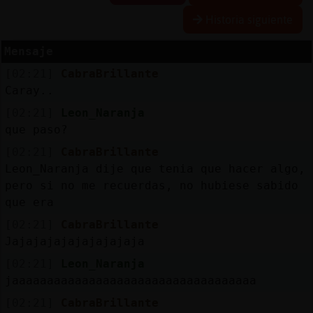
Historia siguiente
Mensaje
Reserva
[02:21]
CabraBrillante
alias
Caray..
[02:21]
Leon_Naranja
que paso?
Actuali
[02:21]
CabraBrillante
contras
Leon_Naranja dije que tenia que hacer algo,
pero si no me recuerdas, no hubiese sabido
que era
Actuali
[02:21]
CabraBrillante
IP
Jajajajajajajajajaja
virtual
[02:21]
Leon_Naranja
jaaaaaaaaaaaaaaaaaaaaaaaaaaaaaaaaaaa
[02:21]
CabraBrillante