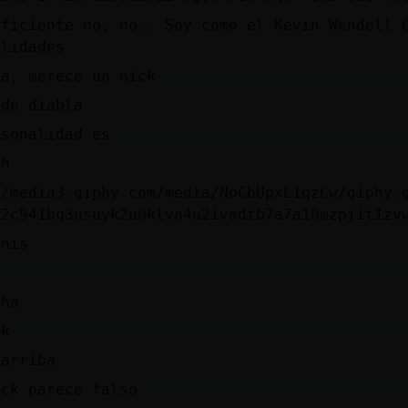
Eficiente no, no.. Soy como el Kevin Wendell 
alidades
na, merece un nick
 de diabla
rsonalidad es
ah
//media3.giphy.com/media/NoCbUpxL1qzCw/giphy.
c2c941bq3usuyk2u0klvn4u2ivadtb7a7a10mzpjit1zv
nnis
hha
nk
 arriba
ick parece falso