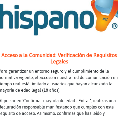
a es Vella
anta
a es bella*
a es Vellla
anta
 dias princesa
a
Acceso a la Comunidad: Verificación de Requisitos
Legales
a era vella en los 90'
inocentes, es una de mis favoritas.
Para garantizar un entorno seguro y el cumplimiento de la
normativa vigente, el acceso a nuestra red de comunicación en
//media3.giphy.com/media/jyDNsJnUpdtFS/giphy.
tiempo real está limitado a usuarios que hayan alcanzado la
c2c94103x72ch4dy6p7rt9cdylgb3asov0oq3pz37xujx
mayoría de edad legal (18 años).
tiene sentido
Al pulsar en 'Confirmar mayoría de edad - Entrar', realizas una
ate, si no le presto atencion a las clases en
declaración responsable manifestando que cumples con este
sa.
requisito de acceso. Asimismo, confirmas que has leído y