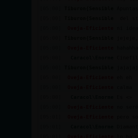
[05:00]
Tiburon{Sensible
Apunta
[05:00]
Tiburon{Sensible
del st
[05:00]
Oveja-Eficiente
ni ide
[05:00]
Tiburon{Sensible
jejeje
[05:00]
Oveja-Eficiente
hahahh
[05:00]
Caracol\Enorme
Cinefi
[05:00]
Tiburon{Sensible
jajaja
[05:00]
Oveja-Eficiente
eh eh
[05:00]
Oveja-Eficiente
calma
[05:00]
Caracol\Enorme
Es <
>
[05:00]
Oveja-Eficiente
no ser
[05:01]
Oveja-Eficiente
pero s
[05:01]
Caracol\Enorme
Diaman
[05:01]
Oveja-Eficiente
lo ha 