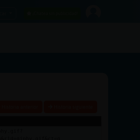
car
¡Chatea sin publicidad!
Historia anterior
Historia siguiente
phy.gif?
q&rid=giphy.gif&ct=g