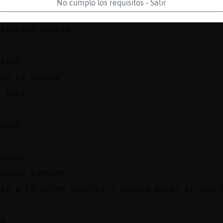
No cumplo los requisitos - Salir
e meter a la gente
dimanica diabla
?
rima?
 en la sangre
i idea
o
uapa?
accion
apunto tambien
tio q le meten caballo y quiere matar al que 
co