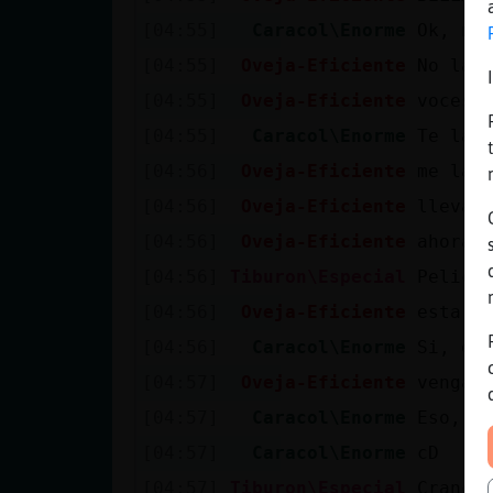
[04:55]
Caracol\Enorme
Ok, no
[04:55]
Oveja-Eficiente
No la 
[04:55]
Oveja-Eficiente
voces 
[04:55]
Caracol\Enorme
Te la 
[04:56]
Oveja-Eficiente
me la 
[04:56]
Oveja-Eficiente
llevas
[04:56]
Oveja-Eficiente
ahora 
[04:56]
Tiburon\Especial
Pelicu
[04:56]
Oveja-Eficiente
esta m
[04:56]
Caracol\Enorme
Si, es
[04:57]
Oveja-Eficiente
venga 
[04:57]
Caracol\Enorme
Eso, c
[04:57]
Caracol\Enorme
cD
[04:57]
Tiburon\Especial
Cranck