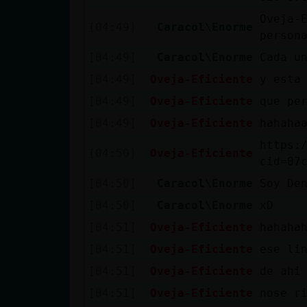
cuenta
Oveja-
[04:49]
Caracol\Enorme
person
[04:49]
Caracol\Enorme
Cada u
Reservar
[04:49]
Oveja-Eficiente
y esta
alias
[04:49]
Oveja-Eficiente
que pe
[04:49]
Oveja-Eficiente
hahaha
https:
[04:50]
Oveja-Eficiente
Actualizar
cid=07
contraseña
[04:50]
Caracol\Enorme
Soy De
[04:50]
Caracol\Enorme
xD
[04:51]
Oveja-Eficiente
hahaha
Actualizar
[04:51]
Oveja-Eficiente
ese li
IP virtual
[04:51]
Oveja-Eficiente
de ahi
[04:51]
Oveja-Eficiente
nose r