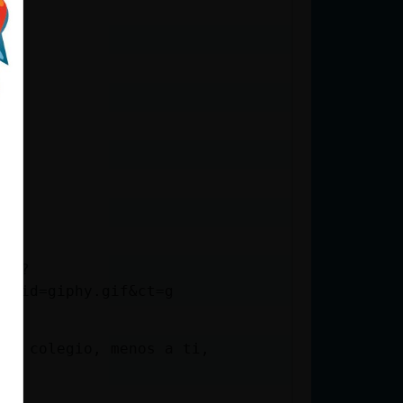
gif?
z&rid=giphy.gif&ct=g
 el colegio, menos a ti,