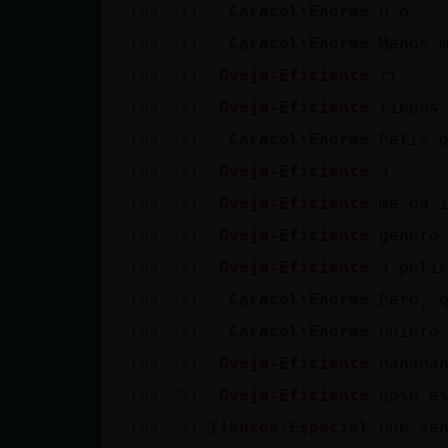
Mis blogs
[04:51]
Caracol\Enorme
O.o
[04:51]
Caracol\Enorme
Menos 
[04:51]
Oveja-Eficiente
rt
Mis foros
[04:52]
Oveja-Eficiente
tienes
[04:52]
Caracol\Enorme
Pelis 
[04:52]
Oveja-Eficiente
3
Registrar
[04:52]
Oveja-Eficiente
me da 
un canal
[04:52]
Oveja-Eficiente
genero
[04:52]
Oveja-Eficiente
3 peli
[04:52]
Caracol\Enorme
Pero, 
Más
gestiones
[04:52]
Caracol\Enorme
Quiero
[04:52]
Oveja-Eficiente
hahaha
[04:53]
Oveja-Eficiente
nose e
[04:53]
Tiburon\Especial
Que se