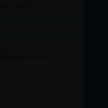
Crumb, tengo mis 25
gif?
w&rid=giphy.gif&ct=g