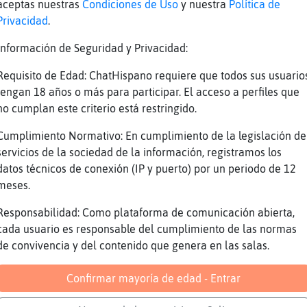
aceptas nuestras
Condiciones de Uso
y nuestra
Política de
. xD
Privacidad
.
he visto
Información de Seguridad y Privacidad:
inocentes
Requisito de Edad: ChatHispano requiere que todos sus usuario
recomiendo
tengan 18 años o más para participar. El acceso a perfiles que
apunto
no cumplan este criterio está restringido.
 1
Cumplimiento Normativo: En cumplimiento de la legislación de
yo no?
servicios de la sociedad de la información, registramos los
datos técnicos de conexión (IP y puerto) por un periodo de 12
lon la vida es bella
meses.
uy bien la verdad
Responsabilidad: Como plataforma de comunicación abierta,
 linda
cada usuario es responsable del cumplimiento de las normas
va retro99 di una peli
de convivencia y del contenido que genera en las salas.
harle con Tiburon\Especial
Confirmar mayoría de edad - Entrar