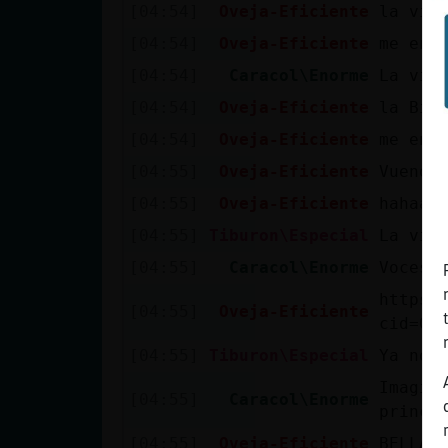
[04:54]
Oveja-Eficiente
la vid
[04:54]
Oveja-Eficiente
me enc
[04:54]
Caracol\Enorme
La vid
[04:54]
Oveja-Eficiente
la Bid
[04:54]
Oveja-Eficiente
me enc
[04:55]
Oveja-Eficiente
Vuenos
[04:55]
Oveja-Eficiente
hahaah
[04:55]
Tiburon\Especial
La vid
[04:55]
Caracol\Enorme
Voces 
https:
[04:55]
Oveja-Eficiente
cid=07
[04:55]
Tiburon\Especial
Ya no 
Imagin
[04:55]
Caracol\Enorme
prince
[04:55]
Oveja-Eficiente
BELLA