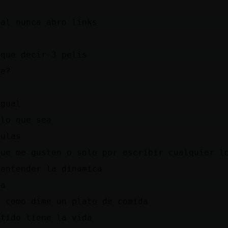
mal nunca abro links
 que decir 3 pelis
de?
igual
 lo que sea
culas
que me gusten o solo por escribir cualquier l
 entender la dinamica
ha
s como dime un plato de comida
ntido tiene la vida