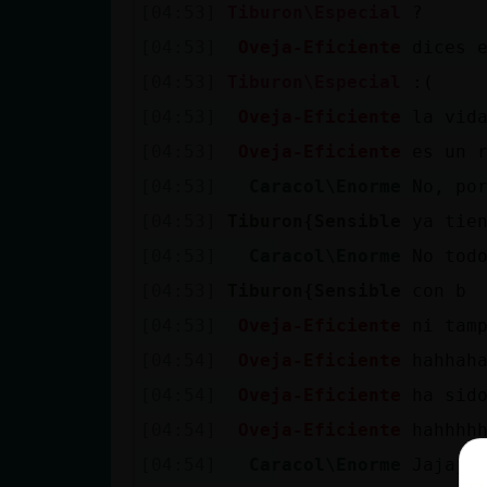
[04:53]
Tiburon\Especial
?
[04:53]
Oveja-Eficiente
dices 
[04:53]
Tiburon\Especial
:(
[04:53]
Oveja-Eficiente
la vid
[04:53]
Oveja-Eficiente
es un 
[04:53]
Caracol\Enorme
No, po
[04:53]
Tiburon{Sensible
ya tie
[04:53]
Caracol\Enorme
No tod
[04:53]
Tiburon{Sensible
con b
[04:53]
Oveja-Eficiente
ni tam
[04:54]
Oveja-Eficiente
hahhah
[04:54]
Oveja-Eficiente
ha sid
[04:54]
Oveja-Eficiente
hahhhh
[04:54]
Caracol\Enorme
Jajaja