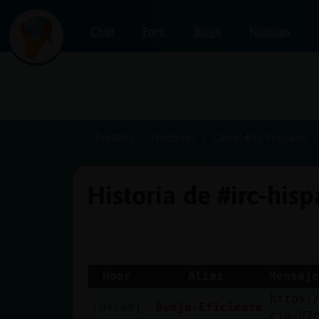
Chat
Foro
Blogs
Noticias
Iniciar
sesión
Portada
Historias
Canal #irc-hispano
Historia de #irc-his
¡Chatea
sin
publicidad!
Hour
Alias
Mensaje
https:
Crear
[04:49]
Oveja-Eficiente
cid=07
una