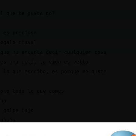
el que te gusta no?
a es preciosa
regalo chaval
rque me encanta decir cualquier cosa
nes una peli, la vida es vella
o lo que escribo, es porque me guste
poco todo lo que comes
aha
o golpe bajo
hahaha
jajajajajajaja