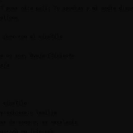
s? pues otra peli: Tu apuntas y mi madre disp
allone
a
, joer con el cinefilo
a
lo no sos, Oveja-Eficiente
jaja
é cinefilo
oy ssinssero familia
tes de sangre, es excelente
buscado en internet