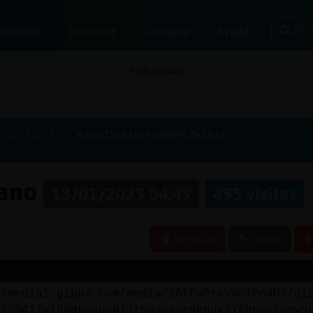
Bus
Normas
Gestiones
Contacto
Ayuda
PUBLICIDAD
2023-01-13
63c201b416c9c909957e55a7
pano
13/01/2023 04:49
495 visitas
Reportar
Volver
//media1.giphy.com/media/26tPo9rksWnfPo4HS/gi
c2c941fvi99dbsaus012r0gynnoe9khqx776hbro5onv9