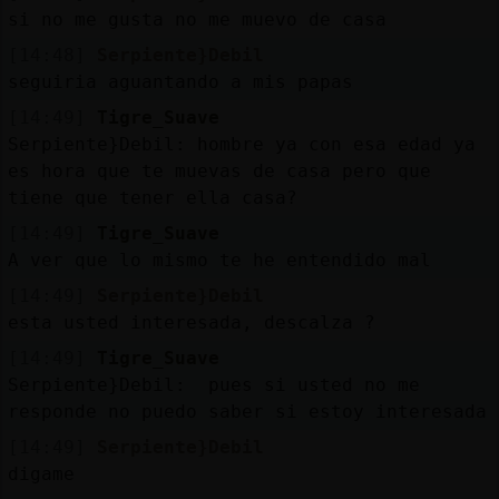
Mis
si no me gusta no me muevo de casa
blogs
[14:48]
Serpiente}Debil
seguiria aguantando a mis papas
[14:49]
Tigre_Suave
Mis
Serpiente}Debil: hombre ya con esa edad ya
foros
es hora que te muevas de casa pero que
tiene que tener ella casa?
[14:49]
Tigre_Suave
A ver que lo mismo te he entendido mal
Registr
un
[14:49]
Serpiente}Debil
canal
esta usted interesada, descalza ?
[14:49]
Tigre_Suave
Serpiente}Debil: pues si usted no me
responde no puedo saber si estoy interesada
Más
[14:49]
Serpiente}Debil
gestion
digame