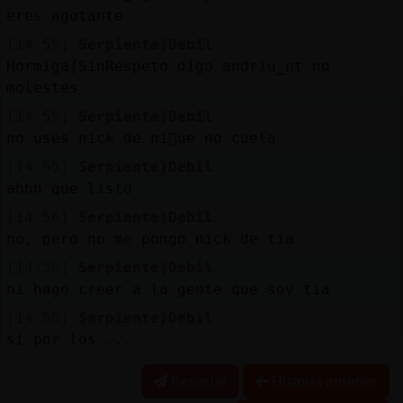
eres agotante
[14:55]
Serpiente}Debil
Hormiga{SinRespeto digo andriu_nt no
molestes
[14:55]
Serpiente}Debil
no uses nick de ni񡠱ue no cuela
[14:55]
Serpiente}Debil
ahhh que listo
[14:56]
Serpiente}Debil
no, pero no me pongo nick de tia
[14:56]
Serpiente}Debil
ni hago creer a la gente que soy tia
[14:56]
Serpiente}Debil
si por los ...
Reportar
Historia anterior