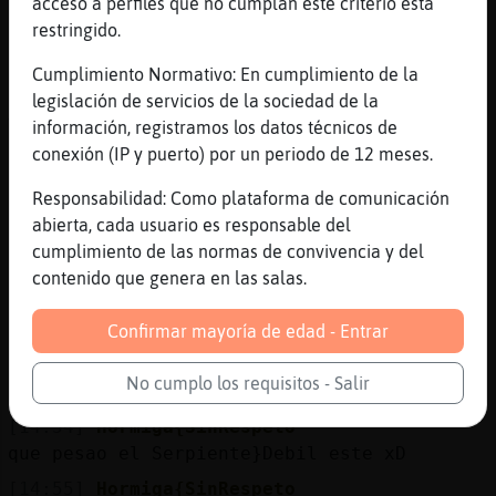
ir eres tú!!!!
acceso a perfiles que no cumplan este criterio está
restringido.
[14:53]
Serpiente}Debil
siendo asi, no me lo pensaba descalza
Cumplimiento Normativo: En cumplimiento de la
[14:53]
Tigre_Suave
legislación de servicios de la sociedad de la
Vamos yo no tengo un hijo de 43 años en
información, registramos los datos técnicos de
casa eh, lo tengo clarísimo
conexión (IP y puerto) por un periodo de 12 meses.
[14:54]
Serpiente}Debil
Responsabilidad: Como plataforma de comunicación
yo no, ellos llevan mas tiempo que yo en
abierta, cada usuario es responsable del
casa y ya es hora que vayan pensando en
cumplimiento de las normas de convivencia y del
cambiar de aires
contenido que genera en las salas.
[14:54]
Serpiente}Debil
te irias no descalza ?
Confirmar mayoría de edad - Entrar
[14:54]
Serpiente}Debil
No cumplo los requisitos - Salir
tu si que entiendes y eres buena madre
[14:54]
Hormiga{SinRespeto
que pesao el Serpiente}Debil este xD
[14:55]
Hormiga{SinRespeto