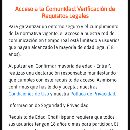
[14:52]
Serpiente}Debil
ofcourse , si no tiene piso no hay nada que
Acceso a la Comunidad: Verificación de
hacer
Requisitos Legales
[14:52]
Serpiente}Debil
Para garantizar un entorno seguro y el cumplimiento
conmigo no cuente
de la normativa vigente, el acceso a nuestra red de
[14:53]
Tigre_Suave
comunicación en tiempo real está limitado a usuarios
Serpiente}Debil: pues suerte a ver si te
que hayan alcanzado la mayoría de edad legal (18
sale una que tenga un chalé de cuatro
años).
plantas, con servicio y alguien que te
Al pulsar en 'Confirmar mayoría de edad - Entrar',
abanique cuando haga calor 😂🤣😂🤣
realizas una declaración responsable manifestando
[14:53]
Serpiente}Debil
que cumples con este requisito de acceso. Asimismo,
ya les digo que llevan mucho tiempo en casa
confirmas que has leído y aceptas nuestras
, que si han pensado en irse
Condiciones de Uso
y nuestra
Política de Privacidad
.
[14:53]
Serpiente}Debil
Información de Seguridad y Privacidad:
les lanzo indirectas y no hay modo
[14:53]
Tigre_Suave
Requisito de Edad: ChatHispano requiere que todos
Serpiente}Debil: si el que te tienes que
sus usuarios tengan 18 años o más para participar. El