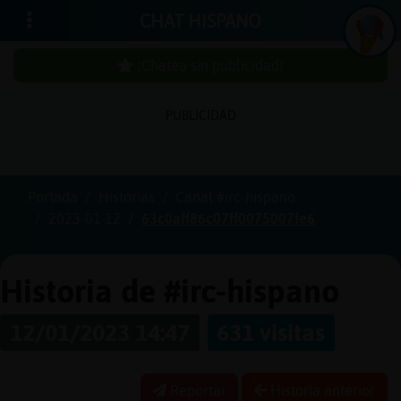
CHAT HISPANO
¡Chatea sin publicidad!
PUBLICIDAD
Iniciar
sesión
Portada
Historias
Canal #irc-hispano
2023-01-12
63c0aff86c07ff0075007fe6
¡Chatea
sin
publici
Historia de #irc-hispano
12/01/2023 14:47
631 visitas
Crear
una
Reportar
Historia anterior
cuenta