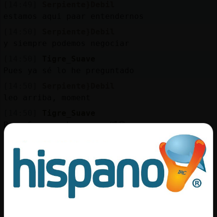
[14:49]
Serpiente}Debil
estamos aqui paar entendernos
[14:50]
Serpiente}Debil
y siempre podemos negociar
[14:50]
Tigre_Suave
Pues ya sé lo he preguntado
[14:50]
Serpiente}Debil
leo arriba, moment
[14:50]
Tigre_Suave
Pacor6: esa bocaaaaaa🤣😂
[14:51]
Tigre_Suave
Serpiente}Debil: Sí, sí, relee
[14:52]
Tigre_Suave
Serpiente}Debil: pero con esa edad no
aguantas a tus papás tus papás te aguanten
a ti 🤣😂