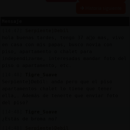
Historia siguiente
Mensaje
Reserva
[14:47]
Serpiente}Debil
alias
hola buenas tardes, tengo 37 a񯳠o mas, vivo
en casa con mis papas, busco novia con
piso, apartamento o chalet para
independizarme, interesadas mandar foto del
Actuali
piso o apartamento, etc.
contras
[14:48]
Tigre_Suave
Serpiente}Debil: anda pero que el piso
apartamentos chalet lo tiene que tener
Actuali
ella,. Además de tenerte que enviar foto
IP
del piso?
virtual
[14:48]
Tigre_Suave
¿Estás de broma no?
[14:48]
Serpiente}Debil