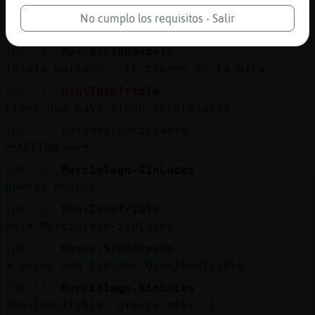
[00:52]
CocodriloBrillante
No cumplo los requisitos - Salir
Jajaja
[00:52]
Mosca\SinRespeto
jajaja paisano , te tienen en la mira
[00:52]
Oso\Insufrible
crees que haya algun interesado?
[00:52]
CocodriloBrillante
ACTION 👀
[00:53]
Murcielago-SinLuces
Buenas noches
[00:53]
Oso\Insufrible
Hola Murcielago-SinLuces
[00:53]
Mosca\SinRespeto
a veces son timidos Oso\Insufrible
[00:53]
Murcielago-SinLuces
Oso\Insufrible: gracia miss :)