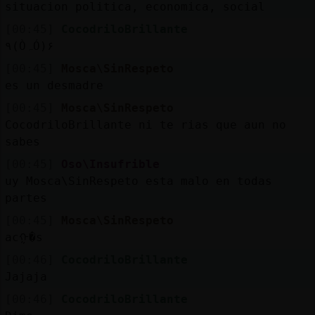
situacion politica, economica, social
[00:45]
CocodriloBrillante
۹(ÒہÓ)۶
[00:45]
Mosca\SinRespeto
es un desmadre
[00:45]
Mosca\SinRespeto
CocodriloBrillante ni te rias que aun no
sabes
[00:45]
Oso\Insufrible
uy Mosca\SinRespeto esta malo en todas
partes
[00:45]
Mosca\SinRespeto
acᠭ�s
[00:46]
CocodriloBrillante
Jajaja
[00:46]
CocodriloBrillante