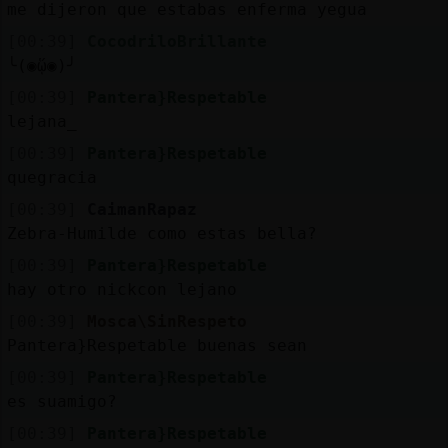
me dijeron que estabas enferma yegua
[00:39]
CocodriloBrillante
╰(◉ᾥ◉)╯
[00:39]
Pantera}Respetable
lejana_
[00:39]
Pantera}Respetable
quegracia
[00:39]
CaimanRapaz
Zebra-Humilde como estas bella?
[00:39]
Pantera}Respetable
hay otro nickcon lejano
[00:39]
Mosca\SinRespeto
Pantera}Respetable buenas sean
[00:39]
Pantera}Respetable
es suamigo?
[00:39]
Pantera}Respetable