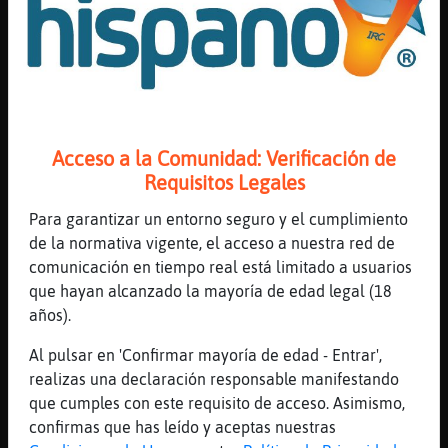
[00:50]
Mosca\SinRespeto
si
[00:50]
Oso\Insufrible
mmmmm
[00:50]
CocodriloBrillante
Acceso a la Comunidad: Verificación de
😁
Requisitos Legales
[00:51]
Oso\Insufrible
el CocodriloBrillante puro rie
Para garantizar un entorno seguro y el cumplimiento
de la normativa vigente, el acceso a nuestra red de
[00:51]
Mosca\SinRespeto
comunicación en tiempo real está limitado a usuarios
si
que hayan alcanzado la mayoría de edad legal (18
[00:51]
CocodriloBrillante
años).
😆
Al pulsar en 'Confirmar mayoría de edad - Entrar',
[00:51]
Mosca\SinRespeto
realizas una declaración responsable manifestando
te vamos a lanzar el tacon paisano
que cumples con este requisito de acceso. Asimismo,
[00:51]
Oso\Insufrible
confirmas que has leído y aceptas nuestras
es tu paisano?