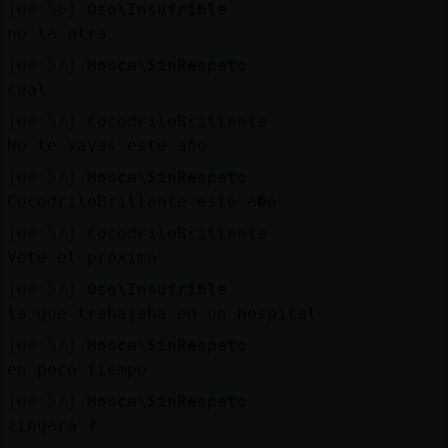
[00:56]
Oso\Insufrible
no la otra
[00:57]
Mosca\SinRespeto
cual
[00:57]
CocodriloBrillante
No te vayas este año
[00:57]
Mosca\SinRespeto
CocodriloBrillante este a�o
[00:57]
CocodriloBrillante
Vete el próximo
[00:57]
Oso\Insufrible
la que trabajaba en un hospital
[00:57]
Mosca\SinRespeto
en poco tiempo
[00:57]
Mosca\SinRespeto
zingara ?