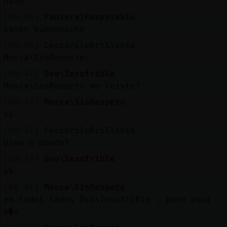
Dime
[00:46]
Pantera}Respetable
pasen buenanoche
[00:46]
CocodriloBrillante
Mosca\SinRespeto:
[00:47]
Oso\Insufrible
Mosca\SinRespeto me leiste?
[00:47]
Mosca\SinRespeto
si
[00:47]
CocodriloBrillante
Dime a dónde?
[00:47]
Oso\Insufrible
ok
[00:47]
Mosca\SinRespeto
en todos lados Oso\Insufrible , pero aqui
m�s