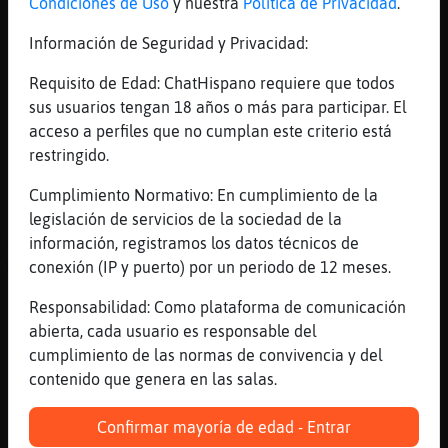
Condiciones de Uso
y nuestra
Política de Privacidad
.
[00:51]
Mosca\SinRespeto
Información de Seguridad y Privacidad:
es m᳠te voy a enviar con los de la huelga
en sidor
Requisito de Edad: ChatHispano requiere que todos
[00:51]
Mosca\SinRespeto
sus usuarios tengan 18 años o más para participar. El
:d
acceso a perfiles que no cumplan este criterio está
restringido.
[00:51]
Mosca\SinRespeto
si Oso\Insufrible , es paisano
Cumplimiento Normativo: En cumplimiento de la
[00:52]
Oso\Insufrible
legislación de servicios de la sociedad de la
me estan dando ganas de buscar novio
información, registramos los datos técnicos de
Mosca\SinRespeto
conexión (IP y puerto) por un periodo de 12 meses.
[00:52]
Mosca\SinRespeto
Responsabilidad: Como plataforma de comunicación
creo que va para Chile o esta ahi
abierta, cada usuario es responsable del
[00:52]
Mosca\SinRespeto
cumplimiento de las normas de convivencia y del
Oso\Insufrible jajajajaja
contenido que genera en las salas.
[00:52]
Oso\Insufrible
Confirmar mayoría de edad - Entrar
:)