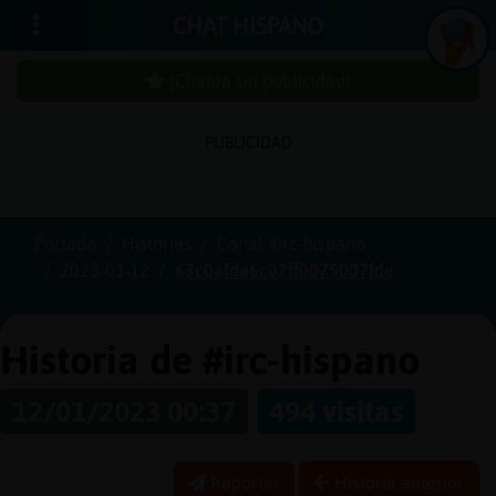
CHAT HISPANO
¡Chatea sin publicidad!
PUBLICIDAD
Iniciar
sesión
Portada
Historias
Canal #irc-hispano
2023-01-12
63c0afda6c07ff0075007fde
¡Chatea
sin
publici
Historia de #irc-hispano
12/01/2023 00:37
494 visitas
Crear
una
Reportar
Historia anterior
cuenta