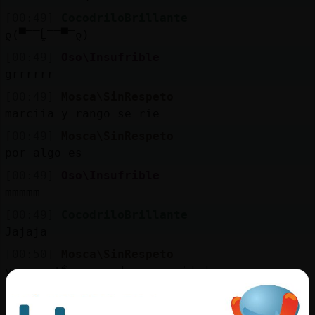
[00:49]
CocodriloBrillante
ლ(▀̿̿Ĺ̯̿̿▀̿ლ)
[00:49]
Oso\Insufrible
grrrrrr
[00:49]
Mosca\SinRespeto
marciia y rango se rie
[00:49]
Mosca\SinRespeto
por algo es
[00:49]
Oso\Insufrible
mmmmm
[00:49]
CocodriloBrillante
Jajaja
[00:50]
Mosca\SinRespeto
yo que t�, me ando con cuidado
[00:50]
Oso\Insufrible
lo tengo en la mira