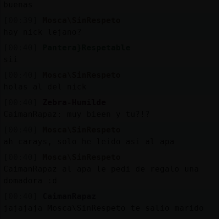
buenas
[00:39]
Mosca\SinRespeto
hay nick lejano?
[00:40]
Pantera}Respetable
sii
[00:40]
Mosca\SinRespeto
holas al del nick
[00:40]
Zebra-Humilde
CaimanRapaz: muy bieen y tu?!?
[00:40]
Mosca\SinRespeto
ah carays, solo he leido asi al apa
[00:40]
Mosca\SinRespeto
CaimanRapaz al apa le pedi de regalo una
domadora :d
[00:40]
CaimanRapaz
jajajaja Mosca\SinRespeto te salio marido