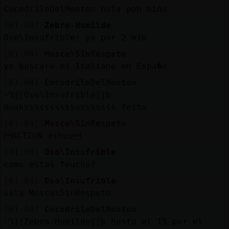
CocodriloDelMonton hola poh niño
[01:04]
Zebra-Humilde
Oso\Insufrible: yo por 2 min
[01:04]
Mosca\SinRespeto
yo buscare mi Italiano en Espa�a
[01:04]
CocodriloDelMonton
-Ղ|[Oso\Insufrible]|խ
muakssssssssssssssssss feita
[01:04]
Mosca\SinRespeto
ACTION ashuu
[01:04]
Oso\Insufrible
como estas feucho?
[01:04]
Oso\Insufrible
salu Mosca\SinRespeto
[01:04]
CocodriloDelMonton
-Ղ|[Zebra-Humilde]|խ hasta el 15 por el