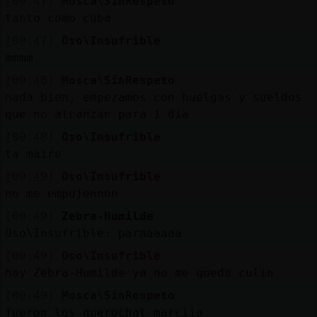
[00:47]
Mosca\SinRespeto
tanto como cuba
[00:47]
Oso\Insufrible
mmmm
[00:48]
Mosca\SinRespeto
nada bien, empezamos con huelgas y sueldos
que no alcanzan para 1 dia
[00:48]
Oso\Insufrible
ta maire
[00:49]
Oso\Insufrible
no me empujennnn
[00:49]
Zebra-Humilde
Oso\Insufrible: paraaaaaa
[00:49]
Oso\Insufrible
hay Zebra-Humilde ya no me queda culin
[00:49]
Mosca\SinRespeto
fueron los querochat marciia