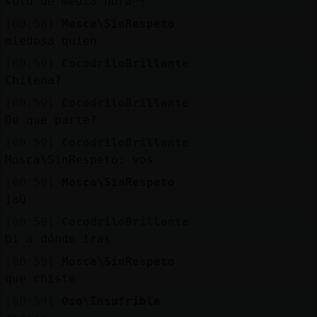
solo de media hora
[00:58]
Mosca\SinRespeto
miedosa quien
[00:59]
CocodriloBrillante
Chilena?
[00:59]
CocodriloBrillante
De que parte?
[00:59]
CocodriloBrillante
Mosca\SinRespeto: vos
[00:59]
Mosca\SinRespeto
jaQ
[00:59]
CocodriloBrillante
Di a dónde iras
[00:59]
Mosca\SinRespeto
que chiste
[00:59]
Oso\Insufrible