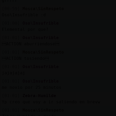
grrrrr
[00:59]
Mosca\SinRespeto
Oso\Insufrible :d
[01:00]
Oso\Insufrible
Elemental por que?
[01:01]
Oso\Insufrible
ACTION aburriendose
[01:01]
Mosca\SinRespeto
ACTION tosiendo
[01:01]
Oso\Insufrible
jajajajaj
[01:01]
Oso\Insufrible
me novio por 25 minutos
[01:01]
Zebra-Humilde
Yp creo que voy a ir saliendo en brevw
[01:01]
Mosca\SinRespeto