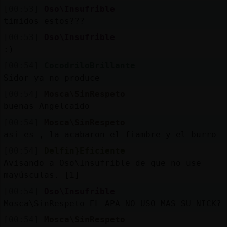
[00:53]
Oso\Insufrible
timidos estos???
[00:53]
Oso\Insufrible
:)
[00:54]
CocodriloBrillante
Sidor ya no produce
[00:54]
Mosca\SinRespeto
buenas Angelcaido
[00:54]
Mosca\SinRespeto
asi es , la acabaron el fiambre y el burro
[00:54]
Delfin}Eficiente
Avisando a Oso\Insufrible de que no use
mayúsculas. [1]
[00:54]
Oso\Insufrible
Mosca\SinRespeto EL APA NO USO MAS SU NICK?
[00:54]
Mosca\SinRespeto