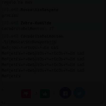
regalo na mas
[01:04]
Mosca\SinRespeto
gracias
[01:04]
Zebra-Humilde
CocodriloDelMonton: ??
[01:04]
CocodriloDelMonton
-Ղ|[Mosca\SinRespeto]|խ
BeS|tOs+*+rIcOs+*+En LoS
MoF|etEs+*+BeS|tOs+*+rIcOs+*+En LoS
MoF|etEs+*+BeS|tOs+*+rIcOs+*+En LoS
MoF|etEs+*+BeS|tOs+*+rIcOs+*+En LoS
MoF|etEs+*+BeS|tOs+*+rIcOs+*+En LoS
MoF|etEs
[01:04]
Oso\Insufrible
mujer21 sabes lo que es s trabajar?
|
Facebook
Twitter
-7
[01:04]
Mosca\SinRespeto
CocodriloDelMonton :d