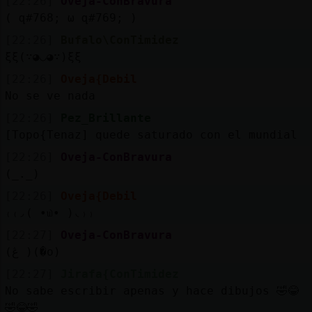
[22:26]
Oveja-ConBravura
( զ#768; ω զ#769; )
[22:26]
Bufalo\ConTimidez
ξξ(∵◕◡◕∵)ξξ
[22:26]
Oveja{Debil
No se ve nada
[22:26]
Pez_Brillante
[Topo{Tenaz] quede saturado con el mundial
[22:26]
Oveja-ConBravura
(_._)
[22:26]
Oveja{Debil
₍⁠₍⁠◞⁠(⁠ ⁠•⁠௰⁠•⁠ ⁠)⁠◟⁠₎⁠₎
[22:27]
Oveja-ConBravura
(ڠ )(�o)
[22:27]
Jirafa{ConTimidez
No sabe escribir apenas y hace dibujos 🤣😂
🤣😂🤣