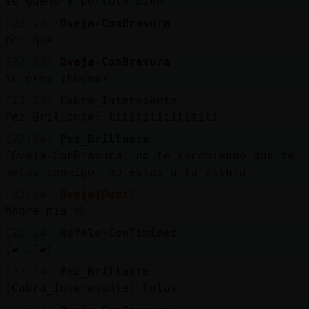
se gueno y portate bien
[22:23]
Oveja-ConBravura
por que
[22:23]
Oveja-ConBravura
tu eres jhueno?
[22:23]
Cabra_Interesante
Pez_Brillante: titititititititi
[22:24]
Pez_Brillante
[Oveja-ConBravura] no te recomiendo que te
metas conmigo, no estas a la altura
[22:24]
Oveja{Debil
Madre mía 😮
[22:24]
Bufalo\ConTimidez
(▰˘◡˘▰)
[22:24]
Pez_Brillante
[Cabra_Interesante] holas