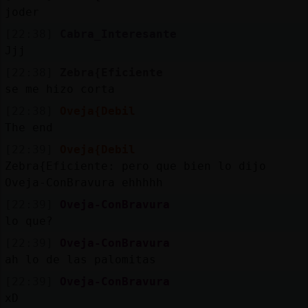
joder
[22:38]
Cabra_Interesante
Jjj
[22:38]
Zebra{Eficiente
se me hizo corta
[22:38]
Oveja{Debil
The end
[22:39]
Oveja{Debil
Zebra{Eficiente: pero que bien lo dijo
Oveja-ConBravura ehhhhh
[22:39]
Oveja-ConBravura
lo que?
[22:39]
Oveja-ConBravura
ah lo de las palomitas
[22:39]
Oveja-ConBravura
xD