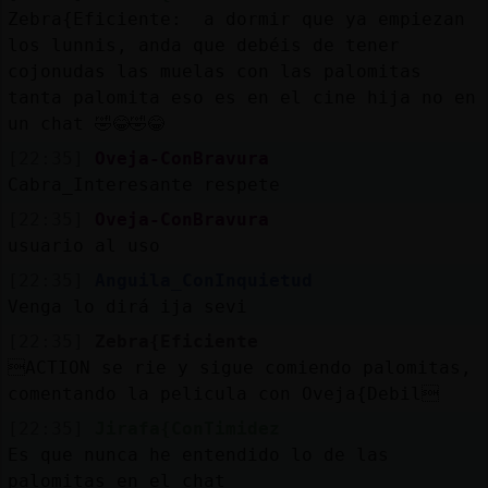
Zebra{Eficiente: a dormir que ya empiezan
los lunnis, anda que debéis de tener
cojonudas las muelas con las palomitas
tanta palomita eso es en el cine hija no en
un chat 🤣😂🤣😂
[22:35]
Oveja-ConBravura
Cabra_Interesante respete
[22:35]
Oveja-ConBravura
usuario al uso
[22:35]
Anguila_ConInquietud
Venga lo dirá ija sevi
[22:35]
Zebra{Eficiente
ACTION se rie y sigue comiendo palomitas,
comentando la pelicula con Oveja{Debil
[22:35]
Jirafa{ConTimidez
Es que nunca he entendido lo de las
palomitas en el chat