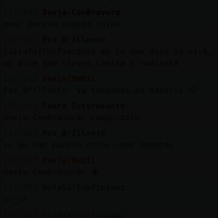
[22:34]
Oveja-ConBravura
pues parece comida china
[22:34]
Pez_Brillante
[Jirafa{ConTimidez] es lo que dice tu nick,
no dice que lleves camisa o camiseta
[22:34]
Oveja{Debil
Pez_Brillante: ya tardabas en hacerlo 😉
[22:34]
Cabra_Interesante
Oveja-ConBravura: compórtate
[22:35]
Pez_Brillante
se me han puesto rojos como tomates
[22:35]
Oveja{Debil
Oveja-ConBravura: 🍿
[22:35]
Bufalo\ConTimidez
ℰ⋆‿⋆ℰ
[22:35]
Jirafa{ConTimidez