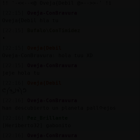
Mis
!! '-<<--<@ Oveja{Debil @>-->>-' !i
blogs
[22:15]
Oveja-ConBravura
Oveja{Debil hla tu
[22:15]
Bufalo\ConTimidez
Mis
•
foros
[22:15]
Oveja{Debil
Oveja-ConBravura: hola tuu XD
[22:15]
Oveja-ConBravura
Registrar
un
jeje hola tu
[22:16]
Oveja{Debil
canal
ᕦ⁠༼⁠ຈ⁠ل͜⁠ຈ⁠༽⁠ᕤ
[22:16]
Oveja-ConBravura
han descubierto un planeta pallᠬejos
Más
[22:16]
Pez_Brillante
gestiones
[Heriberto32] gabonito
[22:16]
Oveja-ConBravura