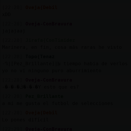
[22:28]
Oveja{Debil
xDD
[22:28]
Oveja-ConBravura
jajajaaj
[22:28]
Jirafa{ConTimidez
Marinera, en fin, cosa más raras he visto
[22:28]
Topo{Tenaz
-Ղ|[Pez_Brillante]|խ tiempo habia de verlos
yo no vi ninguno puro aburrimiento
[22:28]
Oveja-ConBravura
-�-�-�ڭ�-�-�Y esto que es?
[22:28]
Pez_Brillante
a mi me gusta el futbol de selecciones
[22:28]
Oveja{Debil
Lo pones difícil
[22:29]
Oveja-ConBravura