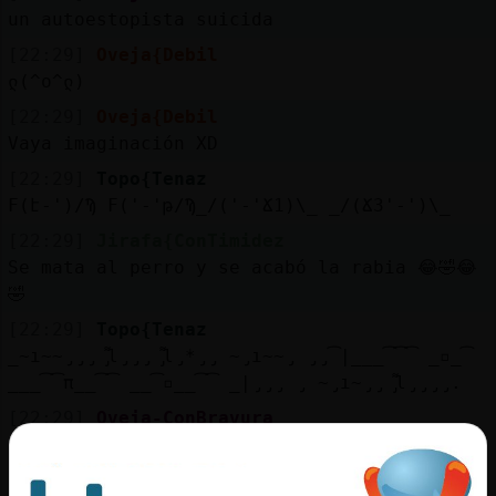
un autoestopista suicida
[22:29]
Oveja{Debil
ლ⁠(⁠^⁠o⁠^⁠ლ⁠)
[22:29]
Oveja{Debil
Vaya imaginación XD
[22:29]
Topo{Tenaz
Ϝ(է-')/Ϡ Ϝ('-'թ/Ϡ_/('-'Ճ1)\_ _/(Ճ3'-')\_
[22:29]
Jirafa{ConTimidez
Se mata al perro y se acabó la rabia 😂🤣😂
🤣
[22:29]
Topo{Tenaz
_̴ı̴̴̡̡̡ ̡͌l̡̡̡ ̡͌l̡*̡̡ ̴̡ı̴̴̡ ̡̡͡|̲̲̲͡͡͡ ̲▫̲͡
̲̲̲͡͡π̲̲͡͡ ̲̲͡▫̲̲͡͡ ̲|̡̡̡ ̡ ̴̡ı̴̡̡ ̡͌l̡̡̡̡.
[22:29]
Oveja-ConBravura
de seleccion natural Pez_Brillante?
[22:29]
Cabra_Interesante