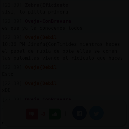
[22:39]
Zebra{Eficiente
sisi, lo pill󠡠la primera
[22:39]
Oveja-ConBravura
es que ya la conocemos todos
[22:39]
Oveja{Debil
10:36 PM
Jirafa{ConTimidez mientras haces
el papel de rubia de bote ellas se comen
las palomitas viendo el ridiculo que haces
[22:39]
Oveja{Debil
Esto
[22:39]
Oveja{Debil
xDD
[22:39]
Oveja-ConBravura
jaja
|
Facebook
Twitter
-3
[22:39]
Zebra{Eficiente
esa frase es para retratarla