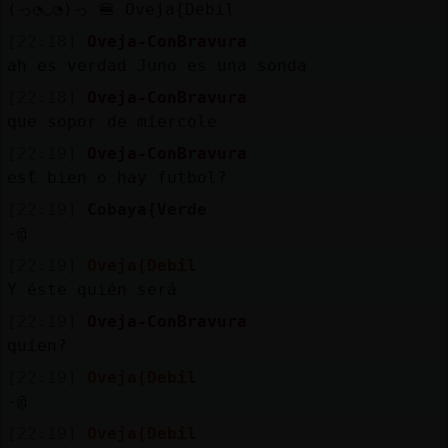
(っ◔◡◔)っ 🍔 Oveja{Debil
[22:18]
Oveja-ConBravura
ah es verdad Juno es una sonda
[22:18]
Oveja-ConBravura
que sopor de miercole
[22:19]
Oveja-ConBravura
estᩳ bien o hay futbol?
[22:19]
Cobaya{Verde
-@
[22:19]
Oveja{Debil
Y éste quién será
[22:19]
Oveja-ConBravura
quien?
[22:19]
Oveja{Debil
-@
[22:19]
Oveja{Debil