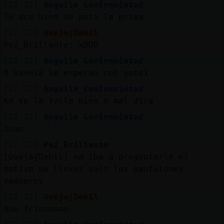
[22:32]
Anguila_ConInquietud
Te ace bien de puta la prima
[22:32]
Oveja{Debil
Pez_Brillante: xDDD
[22:32]
Anguila_ConInquietud
O Vanesa ke esperan con yotdi
[22:32]
Anguila_ConInquietud
Ke se la follo bien o mal dira
[22:32]
Anguila_ConInquietud
Juan
[22:32]
Pez_Brillante
[Oveja{Debil] no iba a preguntarle el
motivo de llevar solo los pantalones
vaqueros
[22:32]
Oveja{Debil
Que frioooooo