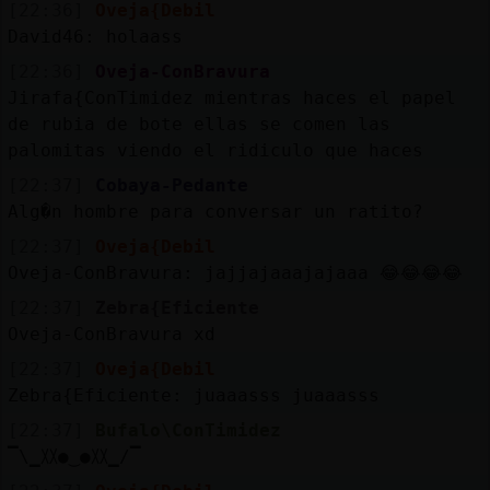
[22:36]
Oveja{Debil
David46: holaass
[22:36]
Oveja-ConBravura
Jirafa{ConTimidez mientras haces el papel
de rubia de bote ellas se comen las
palomitas viendo el ridiculo que haces
[22:37]
Cobaya-Pedante
Alg�n hombre para conversar un ratito?
[22:37]
Oveja{Debil
Oveja-ConBravura: jajjajaaajajaaa 😂😂😂😂
[22:37]
Zebra{Eficiente
Oveja-ConBravura xd
[22:37]
Oveja{Debil
Zebra{Eficiente: juaaasss juaaasss
[22:37]
Bufalo\ConTimidez
▔\▁〷●‿●〷▁/▔