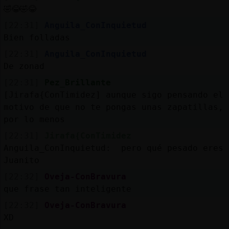
🤣😂🤣😂
[22:31]
Anguila_ConInquietud
Bien folladas
[22:31]
Anguila_ConInquietud
De zonad
[22:31]
Pez_Brillante
[Jirafa{ConTimidez] aunque sigo pensando el
motivo de que no te pongas unas zapatillas,
por lo menos
[22:31]
Jirafa{ConTimidez
Anguila_ConInquietud: pero qué pesado eres
Juanito
[22:32]
Oveja-ConBravura
que frase tan inteligente
[22:32]
Oveja-ConBravura
XD