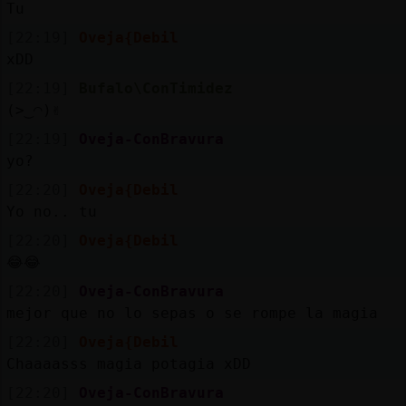
Tu
[22:19]
Oveja{Debil
xDD
[22:19]
Bufalo\ConTimidez
(>‿◠)✌
[22:19]
Oveja-ConBravura
yo?
[22:20]
Oveja{Debil
Yo no.. tu
[22:20]
Oveja{Debil
😂😂
[22:20]
Oveja-ConBravura
mejor que no lo sepas o se rompe la magia
[22:20]
Oveja{Debil
Chaaaasss magia potagia xDD
[22:20]
Oveja-ConBravura