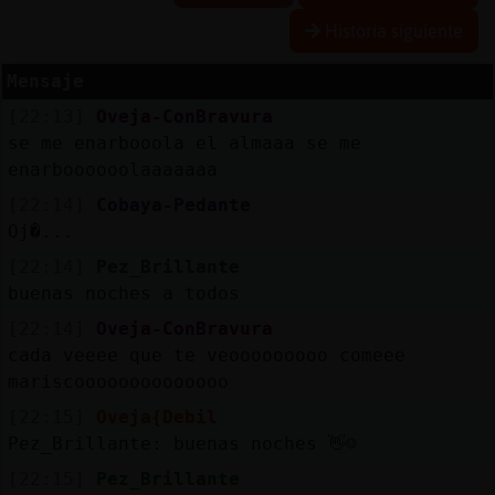
Historia siguiente
Mensaje
Reservar
[22:13]
Oveja-ConBravura
alias
se me enarbooola el almaaa se me
enarboooooolaaaaaaa
[22:14]
Cobaya-Pedante
Actualizar
Oj�...
contraseña
[22:14]
Pez_Brillante
buenas noches a todos
[22:14]
Oveja-ConBravura
Actualizar
cada veeee que te veooooooooo comeee
IP
mariscoooooooooooooo
virtual
[22:15]
Oveja{Debil
Pez_Brillante: buenas noches 👋☺️
[22:15]
Pez_Brillante