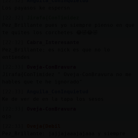
[22:32]
Anguila_ConInquietud
Los payasos ke espersn
[22:32]
Jirafa{ConTimidez
Pez_Brillante pues yo siempre pienso en que
te quites los corchetes 😂🤣😂🤣
[22:32]
Cabra_Interesante
Pez_Brillante: es nick es que no lo
entiendes
[22:33]
Oveja-ConBravura
Jirafa{ConTimidez " Oveja-ConBravura no me
hables que te he ignorado"
[22:33]
Anguila_ConInquietud
Ke de ver de en la tapa los sesos
[22:33]
Oveja-ConBravura
ojo
[22:33]
Oveja{Debil
Pez_Brillante: jajjajaaajajaaa y siempre