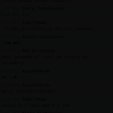
[Topo{Tenaz] holas chiquitin
[22:25]
Cabra_Interesante
Tin Tin Tin
[22:25]
Topo{Tenaz
-Ղ|[Pez_Brillante]|խ que tal campeon
[22:25]
Bufalo\ConTimidez
(井●‿●井)
[22:25]
Pez_Brillante
aqui pasando el rato, me alegra de
saludarte
[22:25]
AguilaVerde
Me ca�
[22:25]
AguilaVerde
Hola, ChicaOjosVerdes
[22:26]
Topo{Tenaz
valencia 1 real madrd 1 joe