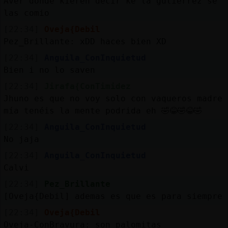
Aver donde kieren decir ke la gutierrez se
las comio
[22:34]
Oveja{Debil
Pez_Brillante: xDD haces bien XD
[22:34]
Anguila_ConInquietud
Bien i no lo saven
[22:34]
Jirafa{ConTimidez
Jhuno es que no voy solo con vaqueros madre
mía tenéis la mente podrida eh 🤣😂🤣😂🤣
[22:34]
Anguila_ConInquietud
No jaja
[22:34]
Anguila_ConInquietud
Calvi
[22:34]
Pez_Brillante
[Oveja{Debil] ademas es que es para siempre
[22:34]
Oveja{Debil
Oveja-ConBravura: son palomitas