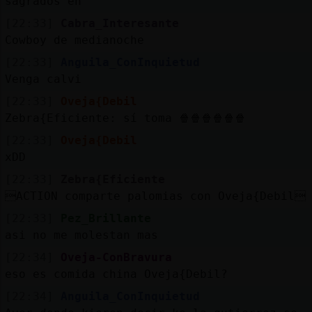
sagrados eh
[22:33]
Cabra_Interesante
Cowboy de medianoche
[22:33]
Anguila_ConInquietud
Venga calvi
[22:33]
Oveja{Debil
Zebra{Eficiente: sí toma 🍿🍿🍿🍿🍿🍿
[22:33]
Oveja{Debil
xDD
[22:33]
Zebra{Eficiente
ACTION comparte palomias con Oveja{Debil
[22:33]
Pez_Brillante
asi no me molestan mas
[22:34]
Oveja-ConBravura
eso es comida china Oveja{Debil?
[22:34]
Anguila_ConInquietud