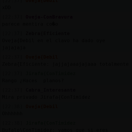
[22:37]
Oveja{Debil
xDD
[22:37]
Oveja-ConBravura
parece mentira co�o
[22:37]
Zebra{Eficiente
Oveja{Debil en el clavo ha dado oye
jajajaja
[22:37]
Oveja{Debil
Zebra{Eficiente: jajjajaaajajaaa totalmente
[22:37]
Jirafa{ConTimidez
Rango ¿Haces planos?
[22:37]
Cabra_Interesante
Mira privado Jirafa{ConTimidez
[22:38]
Oveja{Debil
Ohhhhhh
[22:38]
Jirafa{ConTimidez
Bufalo\ConTimidez: vamos que si eres