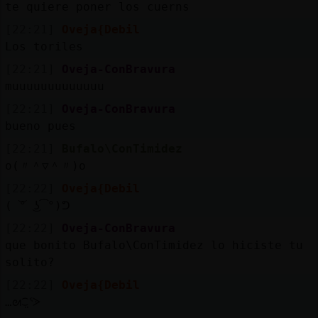
te quiere poner los cuerns
[22:21]
Oveja{Debil
Los toriles
[22:21]
Oveja-ConBravura
muuuuuuuuuuuuu
[22:21]
Oveja-ConBravura
bueno pues
[22:21]
Bufalo\ConTimidez
o(〃＾▽＾〃)o
[22:22]
Oveja{Debil
(⁠ ͝⁠°⁠ ͜⁠ʖ͡⁠°⁠)⁠ᕤ
[22:22]
Oveja-ConBravura
que bonito Bufalo\ConTimidez lo hiciste tu
solito?
[22:22]
Oveja{Debil
…⁠ᘛ⁠⁐̤⁠ᕐ⁠ᐷ