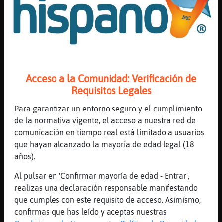
Acantilado: qué bonito apodo un precipicio
[22:29]
Jirafa{ConTimidez
Acantilado: Buenas
[22:30]
Cabra_Interesante
Jeje
[22:30]
Pez_Brillante
Acceso a la Comunidad: Verificación de
[Oveja-ConBravura] si te diriges a mi, que
Requisitos Legales
sea con alguna frase inteligente
Para garantizar un entorno seguro y el cumplimiento
[22:30]
Oveja-ConBravura
de la normativa vigente, el acceso a nuestra red de
como las tuyas=
comunicación en tiempo real está limitado a usuarios
[22:30]
Oveja-ConBravura
que hayan alcanzado la mayoría de edad legal (18
xD
años).
[22:30]
Oveja{Debil
Al pulsar en 'Confirmar mayoría de edad - Entrar',
Topo{Tenaz: eso que es
realizas una declaración responsable manifestando
[22:30]
Jirafa{ConTimidez
que cumples con este requisito de acceso. Asimismo,
Cabra_Interesante: pues iba a decir yo lo
confirmas que has leído y aceptas nuestras