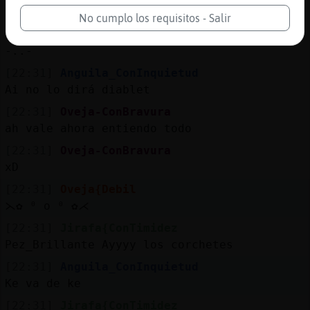
busca ke la mejor
No cumplo los requisitos - Salir
[22:31]
Gata{Brillante
-..-
[22:31]
Anguila_ConInquietud
Ai no lo dirá diablet
[22:31]
Oveja-ConBravura
ah vale ahora entiendo todo
[22:31]
Oveja-ConBravura
xD
[22:31]
Oveja{Debil
⋋⁠✿⁠ ⁠⁰⁠ ⁠o⁠ ⁠⁰⁠ ⁠✿⁠⋌
[22:31]
Jirafa{ConTimidez
Pez_Brillante Ayyyy los corchetes
[22:31]
Anguila_ConInquietud
Ke va de ke
[22:31]
Jirafa{ConTimidez