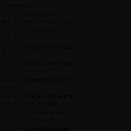
arquitecto
[22:38]
Oveja{Debil
Nos quedamos sin película
[22:38]
Jirafa{ConTimidez
Cabra_Interesante: voy
[22:38]
Bufalo\ConTimidez
😲
[22:38]
Oveja-ConBravura
se dice "bocetos"
[22:38]
Zebra{Eficiente
nooo
[22:38]
Oveja-ConBravura
que inculta es co�o
[22:38]
Zebra{Eficiente
ya vienen los creditos?
[22:38]
Zebra{Eficiente