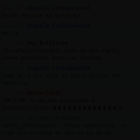
[22:35]
Anguila_ConInquietud
Donde maricon ke metió ke
[22:35]
Anguila_ConInquietud
Anita
[22:36]
Pez_Brillante
[Jirafa{ConTimidez] pues es muy facil,
comen palomitas mientras chatean
[22:36]
Anguila_ConInquietud
Como dirá ija sevi ke kiere pollas con
qmarilla
[22:36]
Oveja{Debil
ACTION le da más palomitas a
Zebra{Eficiente 🍿🍿🍿🍿🍿🍿🍿🍿🍿🍿🍿🍿🍿
[22:36]
Jirafa{ConTimidez
Cabra_Interesante: Oveja-ConBravura es
ti@? Sin acritud es que no lo sé eh