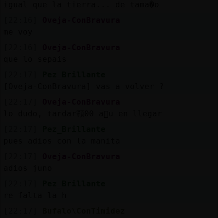
igual que la tierra... de tama�o
[22:16]
Oveja-ConBravura
me voy
[22:16]
Oveja-ConBravura
que lo sepais
[22:17]
Pez_Brillante
[Oveja-ConBravura] vas a volver ?
[22:17]
Oveja-ConBravura
lo dudo, tardar頱00 a񯠬u en llegar
[22:17]
Pez_Brillante
pues adios con la manita
[22:17]
Oveja-ConBravura
adios juno
[22:17]
Pez_Brillante
re falta la h
[22:17]
Bufalo\ConTimidez