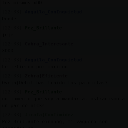
los mismos xDD
[22:33]
Anguila_ConInquietud
Donde
[22:33]
Pez_Brillante
jeje
[22:33]
Cabra_Interesante
XDDD
[22:33]
Anguila_ConInquietud
Le metieron por maricon
[22:33]
Zebra{Eficiente
Oveja{Debil has traido las palomitas?
[22:33]
Pez_Brillante
un momento que voy a mandar al ostracismo a
un par de nicks
[22:33]
Jirafa{ConTimidez
Pez_Brillante einnnng, mi vaquero son