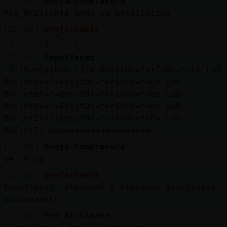
[22:24]
Oveja-ConBravura
Pez_Brillante anda ya pestillitos
[22:24]
Oveja{Debil
¯⁠\⁠_⁠(⁠ ͡⁠°⁠ ͜⁠ʖ⁠ ͡⁠°⁠)⁠_⁠/⁠¯
[22:24]
Topo{Tenaz
-Ղ|[Oveja{Debil]|խ BeS|tOs+*+rIcOs+*+En LoS
MoF|etEs+*+BeS|tOs+*+rIcOs+*+En LoS
MoF|etEs+*+BeS|tOs+*+rIcOs+*+En LoS
MoF|etEs+*+BeS|tOs+*+rIcOs+*+En LoS
MoF|etEs+*+BeS|tOs+*+rIcOs+*+En LoS
MoF|etEs wapaaaaaaaaaaaaaaaaa
[22:24]
Oveja-ConBravura
se le va
[22:24]
Oveja{Debil
Topo{Tenaz: oleeeeee y oleeeeee graciassss
muuuuaaasss
[22:24]
Pez_Brillante