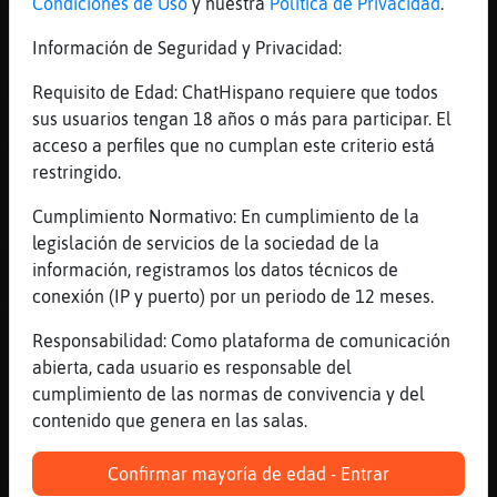
mismo del nick, me has leído el
Condiciones de Uso
y nuestra
Política de Privacidad
.
pensamiento
Información de Seguridad y Privacidad:
[22:30]
Bufalo\ConTimidez
≥Ö‿Ö≤
Requisito de Edad: ChatHispano requiere que todos
sus usuarios tengan 18 años o más para participar. El
[22:30]
Anguila_ConInquietud
acceso a perfiles que no cumplan este criterio está
Venga como dirán ke angelitos aguantan
restringido.
cuernitos
[22:30]
Cabra_Interesante
Cumplimiento Normativo: En cumplimiento de la
Jirafa{ConTimidez: siiii
legislación de servicios de la sociedad de la
información, registramos los datos técnicos de
[22:30]
Jirafa{ConTimidez
conexión (IP y puerto) por un periodo de 12 meses.
Jhuno Muy buenas
[22:30]
Cabra_Interesante
Responsabilidad: Como plataforma de comunicación
Bufalo\ConTimidez: ueueue
abierta, cada usuario es responsable del
cumplimiento de las normas de convivencia y del
[22:31]
Pez_Brillante
contenido que genera en las salas.
!! '-<<--<@ Jirafa{ConTimidez @>-->>-' !i
[22:31]
Anguila_ConInquietud
Confirmar mayoría de edad - Entrar
Venga calvito cual de las tres María la