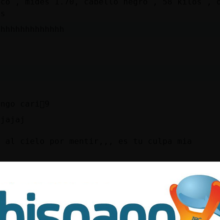
oco , mides 1.70, cabello negro , 58 kilos , 
os
hhhhhhhhhhhhhh
a
a
ngo cari񯠵9
ajajaj
a al cielo por mentir,,, es tu culpa mia
describio en privado para enamorarme
la ella
te-Fuerte tengo que irme a trabajar