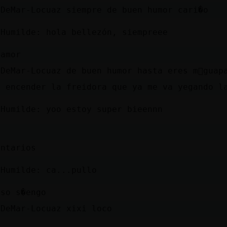
aDeMar-Locuaz siempre de buen humor cari�o
}Humilde: hola bellezón, siempreee
 amor
aDeMar-Locuaz de buen humor hasta eres m᳠guap
a encender la freidora que ya me va yegando l
}Humilde: yoo estoy super bieennn
entarios
}Humilde: ca...pullo
eso s�engo
aDeMar-Locuaz xixi loco