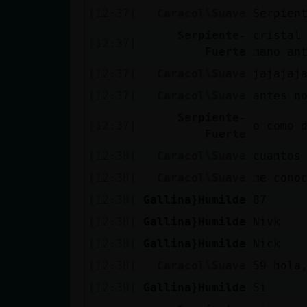
Mis blogs
[12:37]
Caracol\Suave
Serpien
Serpiente-
cristal
[12:37]
Fuerte
mano an
Mis foros
[12:37]
Caracol\Suave
jajajaj
[12:37]
Caracol\Suave
antes n
Serpiente-
[12:37]
o como 
Registrar
Fuerte
un canal
[12:38]
Caracol\Suave
cuantos
[12:38]
Caracol\Suave
me cono
[12:38]
Gallina}Humilde
87
Más
[12:38]
Gallina}Humilde
Nivk
gestiones
[12:38]
Gallina}Humilde
Nick
[12:38]
Caracol\Suave
59 hola
[12:39]
Gallina}Humilde
Si