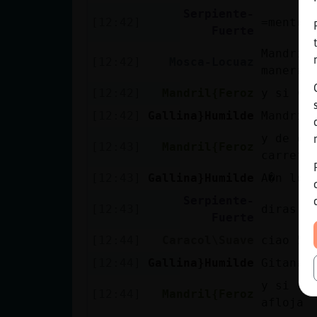
Serpiente-
[12:42]
=mente
Fuerte
Mandril
[12:42]
Mosca-Locuaz
manera
[12:42]
Mandril{Feroz
y si va
[12:42]
Gallina}Humilde
Mandril
y de ce
[12:43]
Mandril{Feroz
carreti
[12:43]
Gallina}Humilde
A�n lo 
Serpiente-
[12:43]
diras a
Fuerte
[12:44]
Caracol\Suave
ciao 59
[12:44]
Gallina}Humilde
Gitana 
y si va
[12:44]
Mandril{Feroz
afloja