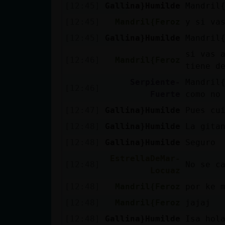
[12:45]
Gallina}Humilde
Mandril
[12:45]
Mandril{Feroz
y si va
[12:45]
Gallina}Humilde
Mandril
si vas 
[12:46]
Mandril{Feroz
tiene d
Serpiente-
Mandril
[12:46]
Fuerte
como no
[12:47]
Gallina}Humilde
Pues cu
[12:48]
Gallina}Humilde
La gita
[12:48]
Gallina}Humilde
Seguro
EstrellaDeMar-
[12:48]
No se c
Locuaz
[12:48]
Mandril{Feroz
por ke 
[12:48]
Mandril{Feroz
jajaj
[12:48]
Gallina}Humilde
Isa hol