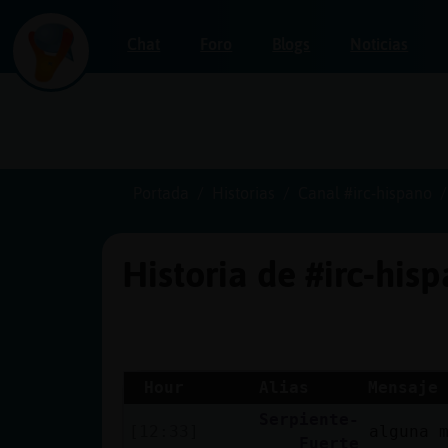
Chat
Foro
Blogs
Noticias
Iniciar
sesión
Portada
Historias
Canal #irc-hispano
Historia de #irc-his
¡Chatea
sin
publicidad!
Hour
Alias
Mensaje
Serpiente-
Crear
[12:33]
alguna 
Fuerte
una