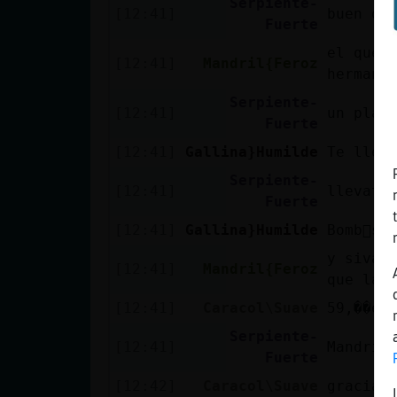
Serpiente-
[12:41]
buen di
Fuerte
el que 
[12:41]
Mandril{Feroz
hermana
Serpiente-
[12:41]
un plac
Fuerte
[12:41]
Gallina}Humilde
Te llev
Serpiente-
[12:41]
llevate
Fuerte
[12:41]
Gallina}Humilde
Bomb󮠥s 
y sivas
[12:41]
Mandril{Feroz
que la 
[12:41]
Caracol\Suave
59,��ey
Serpiente-
[12:41]
Mandril
Fuerte
[12:42]
Caracol\Suave
gracias