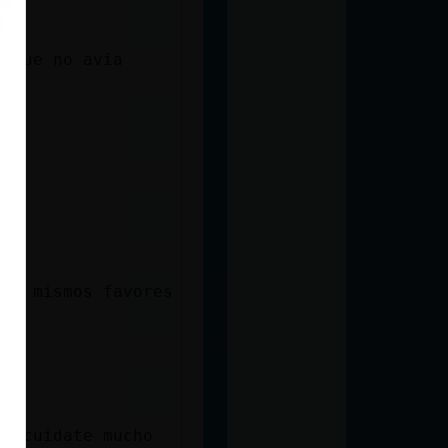
r que no avia
los mismos favores
 y cuidate mucho