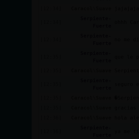
cuenta
[12:34]
Caracol\Suave
jajajaj
Serpiente-
[12:34]
ohhh Ca
Fuerte
Reservar
Serpiente-
[12:34]
no me d
alias
Fuerte
Serpiente-
[12:35]
que le 
Fuerte
Actualizar
[12:35]
Caracol\Suave
Serpien
contraseña
Serpiente-
[12:35]
seguro 
Fuerte
[12:35]
Caracol\Suave
�Serpie
Actualizar
[12:35]
Caracol\Suave
gracias
IP virtual
[12:36]
Caracol\Suave
hola al
Serpiente-
[12:36]
ya me t
Fuerte