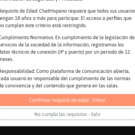
Requisito de Edad: ChatHispano requiere que todos sus usuario
tengan 18 años o más para participar. El acceso a perfiles que
{Feroz, eres una fuente de sabidur�popular es
no cumplan este criterio está restringido.
Cumplimiento Normativo: En cumplimiento de la legislación de
s para albacete ponte un corchete en el ojete
servicios de la sociedad de la información, registramos los
{Feroz eres todo un poeta
datos técnicos de conexión (IP y puerto) por un periodo de 12
uta a melilla ten cuidado con el moro que te 
meses.
lla
Responsabilidad: Como plataforma de comunicación abierta,
puedes mejorar
cada usuario es responsable del cumplimiento de las normas
de convivencia y del contenido que genera en las salas.
rreglar
Confirmar mayoría de edad - Entrar
 ,�un gusto
si vas a Granada te la meterᮠdoblada
No cumplo los requisitos - Salir
s pa zaragoza ten cuidao con el negro de la e