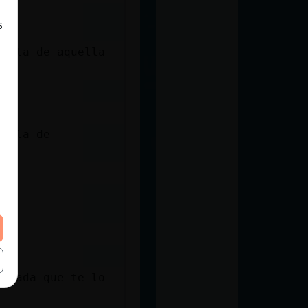
s
crita de aquella
pilla de
ntrada que te lo