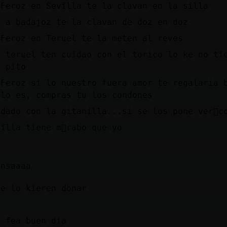
{Feroz en Sevilla te la clavan en la silla
s a badajoz te la clavan de doz en doz
{Feroz en Teruel te la meten al reves
a teruel ten cuidao con el torico lo ke no ti
e pito
{Feroz si lo nuestro fuera amor te regalaria 
 lo es, compras tu los condones
idado con la gitanilla...si se los pone ver᳠c
nilla tiene m᳠rabo que yo
ansaaaa
me lo kieren donar
a fea buen dia