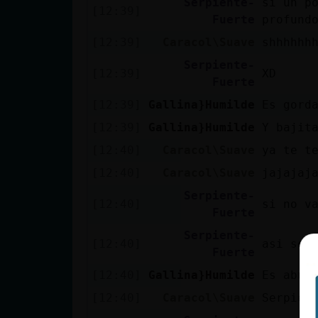
Serpiente-
si un p
[12:39]
Fuerte
profund
[12:39]
Caracol\Suave
shhhhhh
Serpiente-
[12:39]
XD
Fuerte
[12:39]
Gallina}Humilde
Es gord
[12:39]
Gallina}Humilde
Y bajit
[12:40]
Caracol\Suave
ya te te
[12:40]
Caracol\Suave
jajajaj
Serpiente-
[12:40]
si no v
Fuerte
Serpiente-
[12:40]
asi se 
Fuerte
[12:40]
Gallina}Humilde
Es abue
[12:40]
Caracol\Suave
Serpien