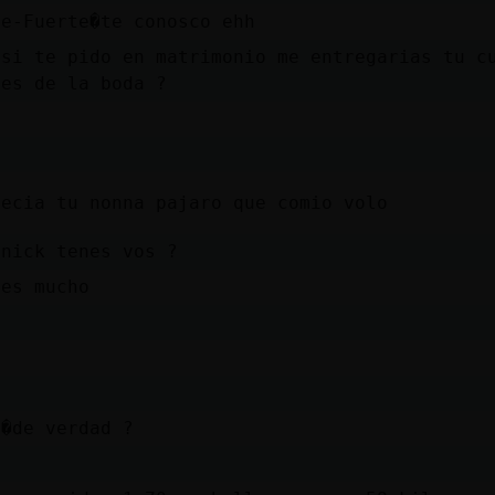
te-Fuerte�te conosco ehh
 si te pido en matrimonio me entregarias tu c
tes de la boda ?
a
o
decia tu nonna pajaro que comio volo
 nick tenes vos ?
ces mucho
,�de verdad ?