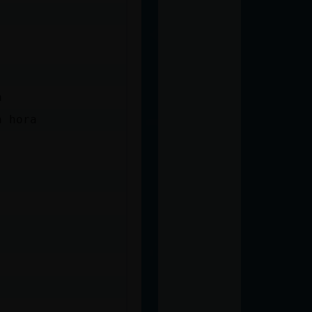
a
a hora