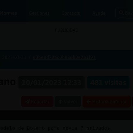
Bus
Normas
Gestiones
Contacto
Ayuda
PUBLICIDAD
2023-01-10
63be0d796c0b036b0e2a1f91
pano
10/01/2023 12:33
481 visitas
Reportar
Volver
Historia anterior
modelo de Botero para novia ? privados