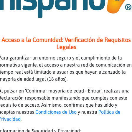
a tengas
se fue a fustiñana no izo ascos al hermano po
er cristal
Acceso a la Comunidad: Verificación de Requisitos
Legales
o al trabajo
Para garantizar un entorno seguro y el cumplimiento de la
 una caja de bombones para el camino
normativa vigente, el acceso a nuestra red de comunicación en
tiempo real está limitado a usuarios que hayan alcanzado la
ella
mayoría de edad legal (18 años).
 a calatayud pregunta por el andres que hace 
Al pulsar en 'Confirmar mayoría de edad - Entrar', realizas una
dolores pero al reves
declaración responsable manifestando que cumples con este
yy como sabes eso
requisito de acceso. Asimismo, confirmas que has leído y
aceptas nuestras
Condiciones de Uso
y nuestra
Política de
{Feroz no seas traviesa
Privacidad
.
 Serpiente-Fuerte , seas quien seas , un beso
Información de Seguridad y Privacidad: