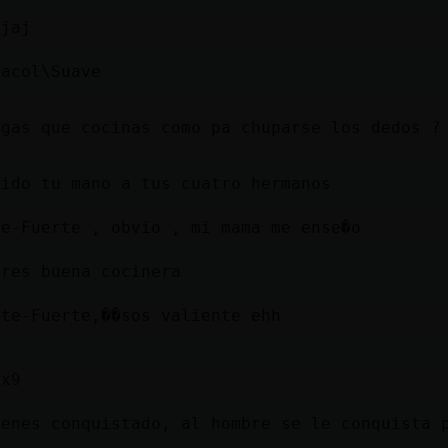
ajaj
racol\Suave
igas que cocinas como pa chuparse los dedos ?
pido tu mano a tus cuatro hermanos
te-Fuerte , obvio , mi mama me ense�o
eres buena cocinera
nte-Fuerte,��sos valiente ehh
ex9
ienes conquistado, al hombre se le conquista 