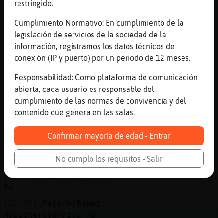
como buen Circo que es
restringido.
[16:47]
Flamenco_Especial
Cumplimiento Normativo: En cumplimiento de la
Desde allí veo TODO
legislación de servicios de la sociedad de la
[16:47]
Libelula_Feroz
información, registramos los datos técnicos de
Que te han dicho Flamenco_Especial
conexión (IP y puerto) por un periodo de 12 meses.
[16:47]
Flamenco_Especial
Responsabilidad: Como plataforma de comunicación
🤣😂🤣😂
abierta, cada usuario es responsable del
[16:47]
Rana_Tenaz
cumplimiento de las normas de convivencia y del
Pajaro{Rapaz, que bien es tenerte,
contenido que genera en las salas.
aqu�descalza
Confirmar mayoría de edad - Entrar
[16:48]
Flamenco_Especial
Libelula_Feroz: no lo sé porque no leo a
No cumplo los requisitos - Salir
mucha gente, ni tiempo ni ganas
[16:48]
Libelula_Feroz
Ya
[16:48]
Pajaro{Rapaz
Mapache{ConPrisa <3