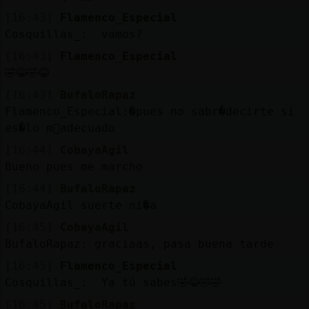
[16:43]
Flamenco_Especial
Cosquillas_: vamos?
[16:43]
Flamenco_Especial
🤣😂🤣😂
[16:43]
BufaloRapaz
Flamenco_Especial:�pues no sabr�decirte si
es�lo m᳠adecuado
[16:44]
CobayaAgil
Bueno pues me marcho
[16:44]
BufaloRapaz
CobayaAgil suerte ni�a
[16:45]
CobayaAgil
BufaloRapaz: graciaas, pasa buena tarde
[16:45]
Flamenco_Especial
Cosquillas_: Ya tú sabes🤣😂🤣🤣
[16:45]
BufaloRapaz