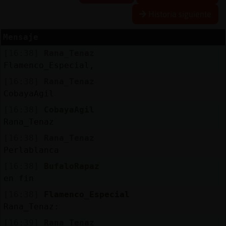
Historia siguiente
Mensaje
Reserva
[16:38]
Rana_Tenaz
alias
Flamenco_Especial,
[16:38]
Rana_Tenaz
CobayaAgil
Actuali
[16:38]
CobayaAgil
contras
Rana_Tenaz
[16:38]
Rana_Tenaz
Perlablanca
Actuali
[16:38]
BufaloRapaz
IP
en fin
virtual
[16:38]
Flamenco_Especial
Rana_Tenaz:
[16:39]
Rana_Tenaz