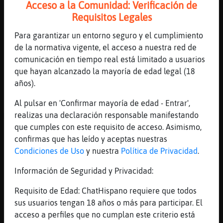
Acceso a la Comunidad: Verificación de
Vaya bipolaridad
Requisitos Legales
[16:46]
Rana_Tenaz
Pajaro{Rapaz, est᳠bien?
Para garantizar un entorno seguro y el cumplimiento
de la normativa vigente, el acceso a nuestra red de
[16:46]
Flamenco_Especial
comunicación en tiempo real está limitado a usuarios
Uffffff, asustan 🤦
que hayan alcanzado la mayoría de edad legal (18
[16:46]
Pajaro{Rapaz
años).
Rana_Tenaz estoy xd
Al pulsar en 'Confirmar mayoría de edad - Entrar',
[16:46]
Flamenco_Especial
realizas una declaración responsable manifestando
Me voy a mi topic
que cumples con este requisito de acceso. Asimismo,
[16:46]
Libelula_Feroz
confirmas que has leído y aceptas nuestras
Ya empezáis
Condiciones de Uso
y nuestra
Política de Privacidad
.
[16:46]
Flamenco_Especial
Información de Seguridad y Privacidad:
🤦🖕
[16:47]
BufaloRapaz
Requisito de Edad: ChatHispano requiere que todos
Flamenco_Especial: cuando dije Circo,�me
sus usuarios tengan 18 años o más para participar. El
referia a la Discoteca, y se paga claro,
acceso a perfiles que no cumplan este criterio está