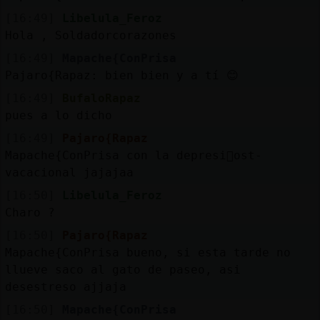
[16:49]
Libelula_Feroz
Hola , Soldadorcorazones
[16:49]
Mapache{ConPrisa
Pajaro{Rapaz: bien bien y a tí 😊
[16:49]
BufaloRapaz
pues a lo dicho
[16:49]
Pajaro{Rapaz
Mapache{ConPrisa con la depresi󮠰ost-
vacacional jajajaa
[16:50]
Libelula_Feroz
Charo ?
[16:50]
Pajaro{Rapaz
Mapache{ConPrisa bueno, si esta tarde no
llueve saco al gato de paseo, asi
desestreso ajjaja
[16:50]
Mapache{ConPrisa