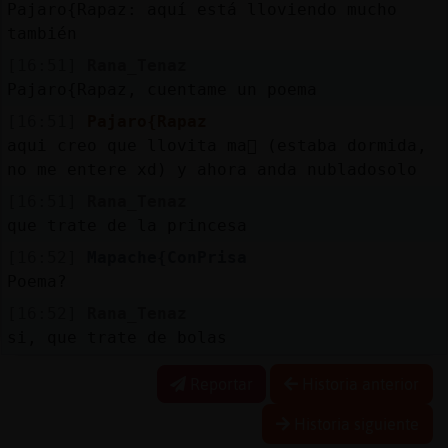
Pajaro{Rapaz: aquí está lloviendo mucho
también
[16:51]
Rana_Tenaz
Pajaro{Rapaz, cuentame un poema
[16:51]
Pajaro{Rapaz
aqui creo que llovi󠥳ta ma񡮡 (estaba dormida,
no me entere xd) y ahora anda nubladosolo
[16:51]
Rana_Tenaz
que trate de la princesa
[16:52]
Mapache{ConPrisa
Poema?
[16:52]
Rana_Tenaz
si, que trate de bolas
Reportar
Historia anterior
Historia siguiente