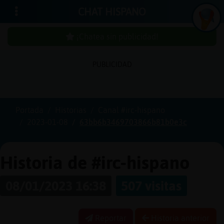
CHAT HISPANO
¡Chatea sin publicidad!
PUBLICIDAD
Iniciar
sesión
Portada
Historias
Canal #irc-hispano
2023-01-08
63bb6b3469703866b81b0e3c
¡Chatea
sin
publici
Historia de #irc-hispano
08/01/2023 16:38
507 visitas
Crear
una
Reportar
Historia anterior
cuenta