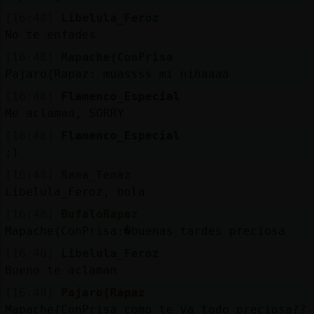
[16:48]
Libelula_Feroz
No te enfades
[16:48]
Mapache{ConPrisa
Pajaro{Rapaz: muassss mi niñaaaa
[16:48]
Flamenco_Especial
Me aclaman, SORRY
[16:48]
Flamenco_Especial
;)
[16:48]
Rana_Tenaz
Libelula_Feroz, hola
[16:48]
BufaloRapaz
Mapache{ConPrisa:�buenas tardes preciosa
[16:48]
Libelula_Feroz
Bueno te aclaman
[16:48]
Pajaro{Rapaz
Mapache{ConPrisa como te va todo preciosa??