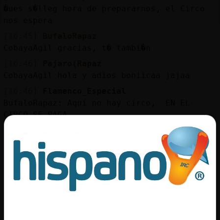
�ues s�lleg󠬡 hora de prepararnos, el Circo
nos espera
[16:45]
BufaloRapaz
CobayaAgil gracias, t� tambi�n
[16:46]
Pajaro{Rapaz
CobayaAgil hola y adios boniicaa jajaa
[16:46]
Flamenco_Especial
BufaloRapaz: Aquí no hay circo, EN EL
CIRCO SE PAGA
[16:46]
CobayaAgil
Pajaro{Rapaz: holaaa preciosaa y xaitooo
[16:46]
Libelula_Feroz
Vamos fieras
[16:46]
CobayaAgil
Muuuacks
[16:46]
Flamenco_Especial