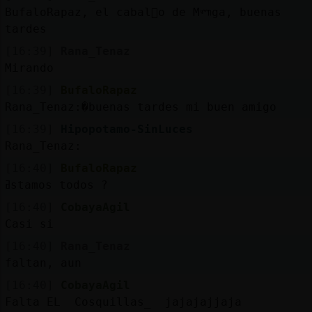
Mis
BufaloRapaz, el cabal񬥲o de Mᬡga, buenas
blogs
tardes
[16:39]
Rana_Tenaz
Mirando
Mis
[16:39]
BufaloRapaz
foros
Rana_Tenaz:�buenas tardes mi buen amigo
[16:39]
Hipopotamo-SinLuces
Rana_Tenaz:
Registr
[16:40]
BufaloRapaz
un
ߥstamos todos ?
canal
[16:40]
CobayaAgil
Casi si
[16:40]
Rana_Tenaz
faltan, aun
Más
gestion
[16:40]
CobayaAgil
Falta EL Cosquillas_ jajajajjaja