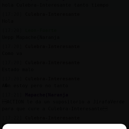
hola Culebra-Interesante tanto tiempo
[17:20]
Culebra-Interesante
Hola
[17:20]
Leon-Fuerte
Uepp Mapache{Naranja
[17:20]
Culebra-Interesante
Como va
[17:20]
Culebra-Interesante
Estado malo
[17:20]
Culebra-Interesante
A�n estoy pero no tanto
[17:21]
Mapache{Naranja
ACTION le da un supositorio a JirafaVerde
para que cure a Culebra-Interesante
[17:22]
Culebra-Interesante
Que dices