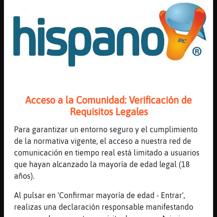
[17:22]
JirafaVerde
tonterias
[17:22]
JirafaVerde
dice
[17:22]
JirafaVerde
[JvnPortoCristo] Las busquedas se hacen por
privado ...gracias
Acceso a la Comunidad: Verificación de
[17:23]
Culebra-Interesante
Requisitos Legales
Madre m�a
[17:24]
Leon_Transparente
Para garantizar un entorno seguro y el cumplimiento
Buenas tardes
de la normativa vigente, el acceso a nuestra red de
comunicación en tiempo real está limitado a usuarios
[17:24]
JirafaVerde
que hayan alcanzado la mayoría de edad legal (18
[JvnPortoCristo] che no repitas ..
años).
[17:24]
JirafaVerde
[Leon_Transparente] hola
Al pulsar en 'Confirmar mayoría de edad - Entrar',
realizas una declaración responsable manifestando
[17:24]
Culebra-Interesante