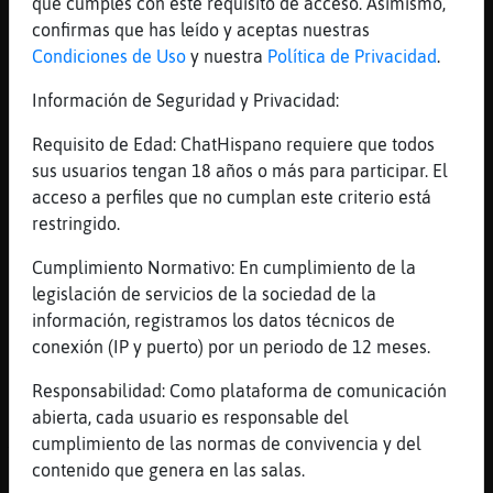
que cumples con este requisito de acceso. Asimismo,
Buenas
confirmas que has leído y aceptas nuestras
[17:24]
Leon_Transparente
Condiciones de Uso
y nuestra
Política de Privacidad
.
[JirafaVerde] buenas tardes
Información de Seguridad y Privacidad:
[17:24]
Leon_Transparente
[Culebra-Interesante] buenas
Requisito de Edad: ChatHispano requiere que todos
[17:24]
Leon_Transparente
sus usuarios tengan 18 años o más para participar. El
Como va la tarde por estos lares ?
acceso a perfiles que no cumplan este criterio está
restringido.
[17:25]
Culebra-Interesante
No se qu頣ontestar
Cumplimiento Normativo: En cumplimiento de la
[17:25]
Leon_Transparente
legislación de servicios de la sociedad de la
[Culebra-Interesante] a las buenas tardes
información, registramos los datos técnicos de
conexión (IP y puerto) por un periodo de 12 meses.
[17:25]
Leon_Transparente
O a como va la tarde ?
Responsabilidad: Como plataforma de comunicación
[17:25]
Leon_Transparente
abierta, cada usuario es responsable del
XD
cumplimiento de las normas de convivencia y del
contenido que genera en las salas.
[17:25]
JirafaVerde