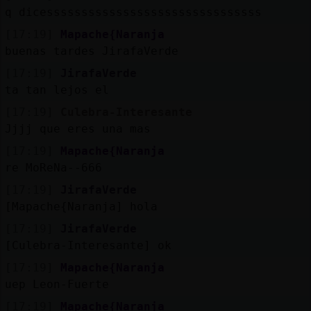
Mis
q dicesssssssssssssssssssssssssssssss
blogs
[17:19]
Mapache{Naranja
buenas tardes JirafaVerde
[17:19]
JirafaVerde
Mis
ta tan lejos el
foros
[17:19]
Culebra-Interesante
Jjjj que eres una mas
[17:19]
Mapache{Naranja
Registr
re MoReNa--666
un
[17:19]
JirafaVerde
canal
[Mapache{Naranja] hola
[17:19]
JirafaVerde
[Culebra-Interesante] ok
Más
[17:19]
Mapache{Naranja
gestion
uep Leon-Fuerte
[17:19]
Mapache{Naranja