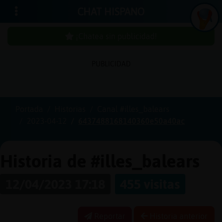
CHAT HISPANO
¡Chatea sin publicidad!
PUBLICIDAD
Iniciar
sesión
Portada
Historias
Canal #illes_balears
2023-04-12
6437488168140360e50a40ac
¡Chatea
sin
publici
Historia de #illes_balears
12/04/2023 17:18
455 visitas
Crear
una
Reportar
Historia anterior
cuenta