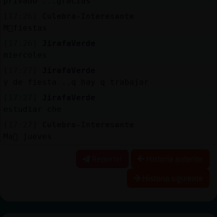
privado ...gracias
[17:26]
Culebra-Interesante
M᳠fiestas
[17:26]
JirafaVerde
miercoles
[17:27]
JirafaVerde
y de fiesta ..q hay q trabajar
[17:27]
JirafaVerde
estudiar che
[17:27]
Culebra-Interesante
Ma񡮡 jueves
Reportar
Historia anterior
Historia siguiente