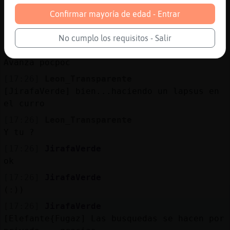
va bien y tu?
Confirmar mayoría de edad - Entrar
[17:25]
Leon_Transparente
[jULIaXDrs] eso es asepticamente correcto
No cumplo los requisitos - Salir
[17:25]
Culebra-Interesante
Avanza pocpoc
[17:26]
Leon_Transparente
[JirafaVerde] bien...haciendo un lapsus en
el curro
[17:26]
Leon_Transparente
Y tu ?
[17:26]
JirafaVerde
ok
[17:26]
JirafaVerde
(:))
[17:26]
JirafaVerde
[Elefante{Fugaz] Las busquedas se hacen por