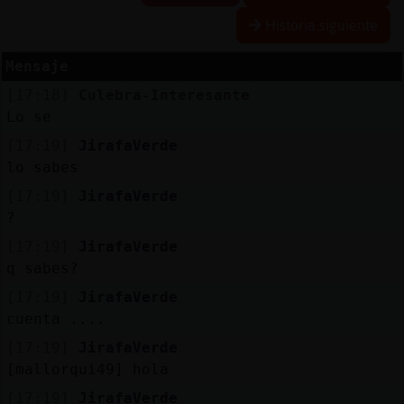
Historia siguiente
Mensaje
Reserva
[17:18]
Culebra-Interesante
alias
Lo se
[17:19]
JirafaVerde
lo sabes
Actuali
[17:19]
JirafaVerde
contras
?
[17:19]
JirafaVerde
q sabes?
Actuali
[17:19]
JirafaVerde
IP
cuenta ....
virtual
[17:19]
JirafaVerde
[mallorqui49] hola
[17:19]
JirafaVerde