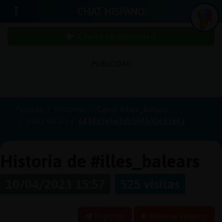
CHAT HISPANO
¡Chatea sin publicidad!
PUBLICIDAD
Iniciar
sesión
Portada
Historias
Canal #illes_balears
2023-04-10
6434a5e6e3d1b66b30613e63
¡Chatea
sin
publici
Historia de #illes_balears
10/04/2023 15:57
525 visitas
Crear
una
Reportar
Historia anterior
cuenta