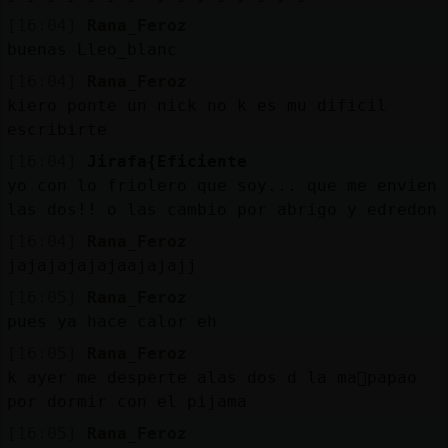
[16:04]
Rana_Feroz
buenas Lleo_blanc
[16:04]
Rana_Feroz
kiero ponte un nick no k es mu dificil
escribirte
[16:04]
Jirafa{Eficiente
yo con lo friolero que soy... que me envien
las dos!! o las cambio por abrigo y edredon
[16:04]
Rana_Feroz
jajajajajajaajajajj
[16:05]
Rana_Feroz
pues ya hace calor eh
[16:05]
Rana_Feroz
k ayer me desperte alas dos d la ma񠥭papao
por dormir con el pijama
[16:05]
Rana_Feroz