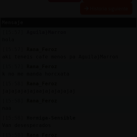
Historia siguiente
Mensaje
Reserva
[15:57]
Aguila}Marron
alias
hola
[15:57]
Rana_Feroz
aki teneis cafe menos pa Aguila}Marron
Actuali
[15:57]
Rana_Feroz
contras
k no me manda horcxata
[15:58]
Rana_Feroz
jajajajajajaajajajajajaj
Actuali
[15:58]
Rana_Feroz
IP
naa
virtual
[15:58]
Hormiga-Sensible
Van desesperados
[15:58]
Rana_Feroz