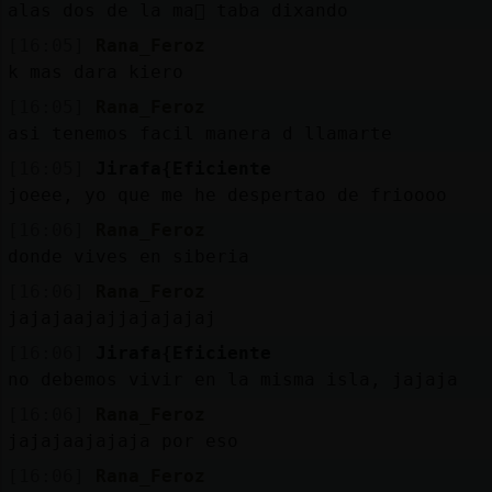
alas dos de la ma񠭥 taba dixando
[16:05]
Rana_Feroz
k mas dara kiero
[16:05]
Rana_Feroz
asi tenemos facil manera d llamarte
[16:05]
Jirafa{Eficiente
joeee, yo que me he despertao de frioooo
[16:06]
Rana_Feroz
donde vives en siberia
[16:06]
Rana_Feroz
jajajaajajjajajajaj
[16:06]
Jirafa{Eficiente
no debemos vivir en la misma isla, jajaja
[16:06]
Rana_Feroz
jajajaajajaja por eso
[16:06]
Rana_Feroz