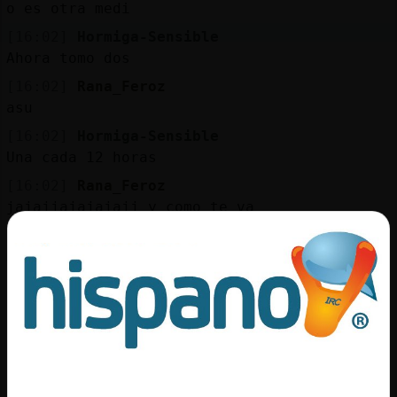
o es otra medi
[16:02]
Hormiga-Sensible
Ahora tomo dos
[16:02]
Rana_Feroz
asu
[16:02]
Hormiga-Sensible
Una cada 12 horas
[16:02]
Rana_Feroz
jajajjajajajajj y como te va
[16:02]
Rana_Feroz
mejor igual peor
[16:02]
Hormiga-Sensible
Coloc�
[16:02]
Rana_Feroz
pero sabras si te duele el cuerpo no
[16:02]
Rana_Feroz