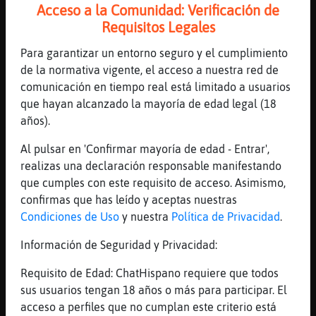
como te notas
Acceso a la Comunidad: Verificación de
Requisitos Legales
[16:02]
Hormiga-Sensible
No me hace nada
Para garantizar un entorno seguro y el cumplimiento
[16:03]
Rana_Feroz
de la normativa vigente, el acceso a nuestra red de
si tas coloca y no te duele mejor
comunicación en tiempo real está limitado a usuarios
que hayan alcanzado la mayoría de edad legal (18
[16:03]
Hormiga-Sensible
años).
Jirafa{Eficiente muuuuuack
[16:03]
Rana_Feroz
Al pulsar en 'Confirmar mayoría de edad - Entrar',
se Jirafa{Eficiente
realizas una declaración responsable manifestando
que cumples con este requisito de acceso. Asimismo,
[16:03]
Jirafa{Eficiente
confirmas que has leído y aceptas nuestras
muaks Hormiga-Sensible
Condiciones de Uso
y nuestra
Política de Privacidad
.
[16:03]
Jirafa{Eficiente
buenas Rana_Feroz
Información de Seguridad y Privacidad:
[16:03]
Rana_Feroz
Requisito de Edad: ChatHispano requiere que todos
como estas sosio
sus usuarios tengan 18 años o más para participar. El
[16:03]
Rana_Feroz
acceso a perfiles que no cumplan este criterio está