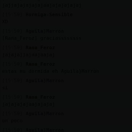
Mis
jajjajajajajajaajajajajajaj
blogs
[15:59]
Hormiga-Sensible
XD
[15:59]
Aguila}Marron
Mis
[Rana_Feroz] graciassssssss
foros
[15:59]
Rana_Feroz
jajajajjajaajaajaj
[15:59]
Rana_Feroz
Registr
estas mu dormida eh Aguila}Marron
un
[15:59]
Aguila}Marron
canal
si
[15:59]
Rana_Feroz
jajajajajaajajajaj
Más
[15:59]
Aguila}Marron
gestion
un poco
[15:59]
Aguila}Marron