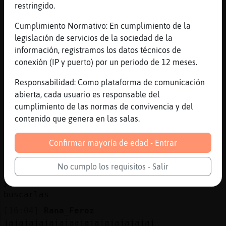
man traido la novia Jirafa{Eficiente los
restringido.
reyes magos de la pandemia
Cumplimiento Normativo: En cumplimiento de la
[16:03]
Jirafa{Eficiente
legislación de servicios de la sociedad de la
bien, recien comio, ahora a dormir la
información, registramos los datos técnicos de
siesta
conexión (IP y puerto) por un periodo de 12 meses.
[16:03]
Rana_Feroz
Responsabilidad: Como plataforma de comunicación
estaba en correos
abierta, cada usuario es responsable del
[16:03]
Rana_Feroz
cumplimiento de las normas de convivencia y del
alli esperando k fueramos a buscarlas
contenido que genera en las salas.
[16:03]
Jirafa{Eficiente
Rana_Feroz, mira que no enviarnos
Confirmar mayoría de edad - Entrar
notificacion!!!
No cumplo los requisitos - Salir
[16:03]
Rana_Feroz
yo le dixo k ast invierno no voy a
buscarlas
[16:04]
Rana_Feroz
jajajajajajajaajajajajajajajaj