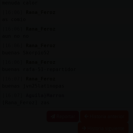
menuda calor
[16:06]
Rana_Feroz
as comio
[16:06]
Rana_Feroz
aun no no
[16:06]
Rana_Feroz
buenas Skorpio52
[16:06]
Rana_Feroz
buenas rafa-51-repartidor
[16:07]
Rana_Feroz
buenas jvn25latinopas
[16:07]
Aguila}Marron
[Rana_Feroz] zas
Reportar
Historia anterior
Historia siguiente