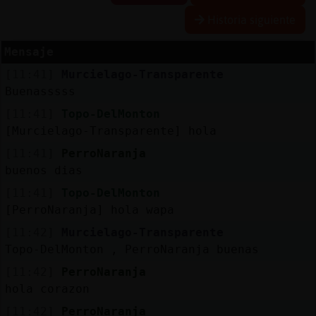
Historia siguiente
Mensaje
Reserva
[11:41]
Murcielago-Transparente
alias
Buenasssss
[11:41]
Topo-DelMonton
[Murcielago-Transparente] hola
Actuali
[11:41]
PerroNaranja
contras
buenos dias
[11:41]
Topo-DelMonton
[PerroNaranja] hola wapa
Actuali
[11:42]
Murcielago-Transparente
IP
Topo-DelMonton , PerroNaranja buenas
virtual
[11:42]
PerroNaranja
hola corazon
[11:42]
PerroNaranja