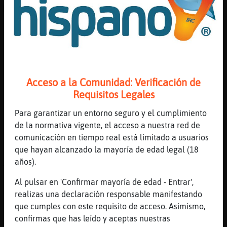
Murcielago-Transparente muuuuuack wapa
[11:44]
Serpiente\Elocuente
Hay k levantar el pais
[11:44]
Murcielago-Transparente
Pez\Interesante muuask wapi
Acceso a la Comunidad: Verificación de
[11:44]
Murcielago-Transparente
Requisitos Legales
visita de médico de Serpiente\Elocuente
jajaja
Para garantizar un entorno seguro y el cumplimiento
[11:45]
Murcielago-Transparente
de la normativa vigente, el acceso a nuestra red de
Serpiente\Elocuente vas o vienes ???
comunicación en tiempo real está limitado a usuarios
que hayan alcanzado la mayoría de edad legal (18
[11:45]
Murcielago-Transparente
años).
XD
[11:45]
Serpiente\Elocuente
Al pulsar en 'Confirmar mayoría de edad - Entrar',
Jjjjjjj se m escapo el medico igual
realizas una declaración responsable manifestando
que cumples con este requisito de acceso. Asimismo,
[11:45]
Serpiente\Elocuente
confirmas que has leído y aceptas nuestras
No va bien esto no