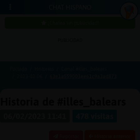
CHAT HISPANO
¡Chatea sin publicidad!
PUBLICIDAD
Iniciar
sesión
Portada
Historias
Canal #illes_balears
2023-02-06
63e1a559003ee61c9a3ad873
¡Chatea
sin
publici
Historia de #illes_balears
06/02/2023 11:41
478 visitas
Crear
una
Reportar
Historia anterior
cuenta