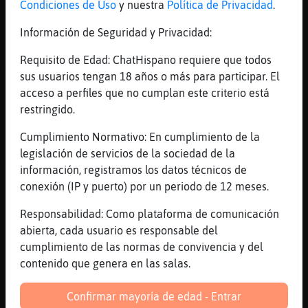
Condiciones de Uso
y nuestra
Política de Privacidad
.
[11:45]
Serpiente\Elocuente
Pummmmm
Información de Seguridad y Privacidad:
[11:47]
Serpiente\Elocuente
Requisito de Edad: ChatHispano requiere que todos
X casadod ni una
sus usuarios tengan 18 años o más para participar. El
[11:47]
Topo-DelMonton
acceso a perfiles que no cumplan este criterio está
[casadomallorca3] Las busquedas se hacen
restringido.
por privado ...gracias
Cumplimiento Normativo: En cumplimiento de la
[11:48]
Murcielago-Transparente
legislación de servicios de la sociedad de la
mujeres en palma ni una
información, registramos los datos técnicos de
[11:48]
Murcielago-Transparente
conexión (IP y puerto) por un periodo de 12 meses.
todas de las afueras
Responsabilidad: Como plataforma de comunicación
[11:48]
Murcielago-Transparente
abierta, cada usuario es responsable del
jajajaja
cumplimiento de las normas de convivencia y del
[11:48]
Topo-DelMonton
contenido que genera en las salas.
[ibx] Las busquedas se hacen por privado
...gracias
Confirmar mayoría de edad - Entrar