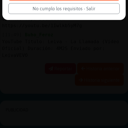
[11:48]
Murcielago-Transparente
No cumplo los requisitos - Salir
de ibiza tampoco
[11:49]
Topo-DelMonton
https://youtu.be/1Iwlkb5yM7g
[11:49]
Buho_Feroz
YouTube Titulo: Leiva - La Llamada (Video
Oficial) Duración: 4M2S Enviado por:
LeivaVEVO
Reportar
Historia anterior
Historia siguiente
PUBLICIDAD