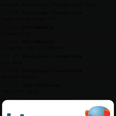
Mis
buenoas Murcielago-Transparente cucu
blogs
[11:42]
Murcielago-Transparente
como va ese lunes ???
[11:42]
PerroNaranja
Mis
tranquilito
foros
[11:42]
PerroNaranja
al menos, por el momento
[11:42]
Murcielago-Transparente
Registr
que dure
un
[11:43]
Murcielago-Transparente
canal
Maria45 buenas
[11:43]
Topo-DelMonton
[Maria45] hola
Más
[11:43]
Serpiente\Elocuente
gestion
A currar
[11:44]
Pez\Interesante