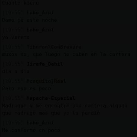
Cuanto kiere
[19:55]
Lobo_Azul
Dame pa esta noche
[19:55]
Lobo_Azul
ya veremo
[19:55]
Tiburon\ConBravura
muxos no, que luego no caben en la cartera
[19:55]
Jirafa_Debil
dia a dia
[19:55]
Mosquito}Real
Pero eso es poco
[19:55]
Mapache-Especial
Madrugue y me encontré una cartera alguno
que madrugo mas que yo la perdió
[19:56]
Lobo_Azul
Me conformo cn poco