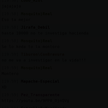
[19:58]
Lobo_Azul
jajajaja
[19:58]
Mosquito}Real
Eso ta mejor
[19:58]
Jirafa_Debil
hasta 10000 no te investiga hacienda
[19:58]
Mosquito}Real
Se lo keda to la montoro
[19:59]
Tiburon\ConBravura
no me va a investigar en la vida!!!
[19:59]
Mosquito}Real
Montero
[19:59]
Mapache-Especial
XD
[19:59]
Pez_Transparente
https://youtu.be/9PP0_OjnQVg