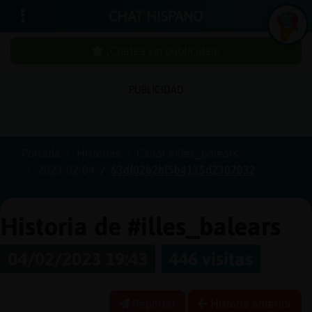
CHAT HISPANO
¡Chatea sin publicidad!
PUBLICIDAD
Iniciar
sesión
Portada
Historias
Canal #illes_balears
2023-02-04
63df02b2bf5b4115d2307032
¡Chatea
sin
publici
Historia de #illes_balears
04/02/2023 19:43
446 visitas
Crear
una
Reportar
Historia anterior
cuenta