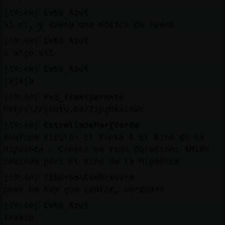
[19:48]
Lobo_Azul
Si si, y suena una música de fondo
[19:48]
Lobo_Azul
o algo así
[19:48]
Lobo_Azul
jajaja
[19:49]
Pez_Transparente
https://youtu.be/JzpqBkxcsws
[19:49]
EstrellaDeMar{Verde
YouTube Titulo: El Kanka & El Niño de la
Hipoteca - Canela en rama Duración: 4M18S
Enviado por: El Niño de la Hipoteca
[19:49]
Tiburon\ConBravura
peor no hay que cantar, verdad??
[19:49]
Lobo_Azul
Temazo