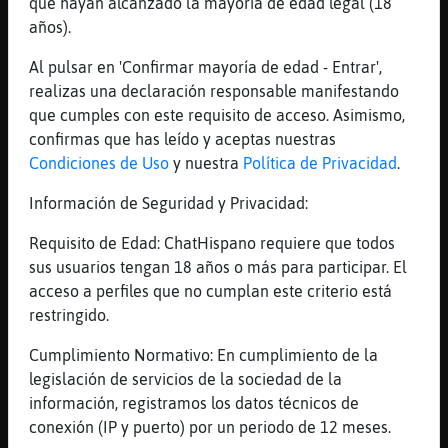
[19:52]
Mapache-Especial
que hayan alcanzado la mayoría de edad legal (18
Ya te digo
años).
[19:52]
Tiburon\ConBravura
Al pulsar en 'Confirmar mayoría de edad - Entrar',
entre autotune, filtos de instagram,
realizas una declaración responsable manifestando
podemos hacer el video!!!
que cumples con este requisito de acceso. Asimismo,
[19:52]
Mapache-Especial
confirmas que has leído y aceptas nuestras
Poder se puede creo
Condiciones de Uso
y nuestra
Política de Privacidad
.
[19:53]
Lobo_Azul
Información de Seguridad y Privacidad:
No nos conocerá ni la madre q nos parió
Requisito de Edad: ChatHispano requiere que todos
[19:53]
Lobo_Azul
sus usuarios tengan 18 años o más para participar. El
jajaja
acceso a perfiles que no cumplan este criterio está
[19:53]
Mapache-Especial
restringido.
XD
Cumplimiento Normativo: En cumplimiento de la
[19:53]
Pez_Transparente
legislación de servicios de la sociedad de la
https://youtu.be/gOweBNPpuoM
información, registramos los datos técnicos de
[19:53]
EstrellaDeMar{Verde
conexión (IP y puerto) por un periodo de 12 meses.
YouTube Titulo: Fito & Fitipaldis - Entre