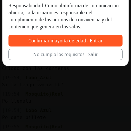
la espada y la pared (Videoclip oficial)
Responsabilidad: Como plataforma de comunicación
Duración: 5M36S Enviado por:
abierta, cada usuario es responsable del
Fito&Fitipaldis
cumplimiento de las normas de convivencia y del
contenido que genera en las salas.
[19:53]
Mapache-Especial
Salu2
Confirmar mayoría de edad - Entrar
[19:53]
Pez_Transparente
[Sr50Eivissa] hola
No cumplo los requisitos - Salir
[19:53]
Mosquito}Real
Cuidao con las carteras
[19:54]
Lobo_Azul
Si la tengo vacia tb?
[19:54]
Mosquito}Real
Po llenala
[19:54]
Lobo_Azul
Po dame billete
[19:55]
Mosquito}Real