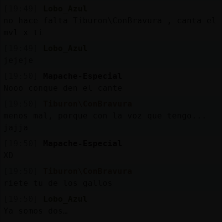
[19:49]
Lobo_Azul
no hace falta Tiburon\ConBravura , canta el
mvl x ti
[19:49]
Lobo_Azul
jejeje
[19:50]
Mapache-Especial
Nooo conque den el cante
[19:50]
Tiburon\ConBravura
menos mal, porque con la voz que tengo...
jajja
[19:50]
Mapache-Especial
XD
[19:50]
Tiburon\ConBravura
riete tu de los gallos
[19:50]
Lobo_Azul
Ya somos dos…