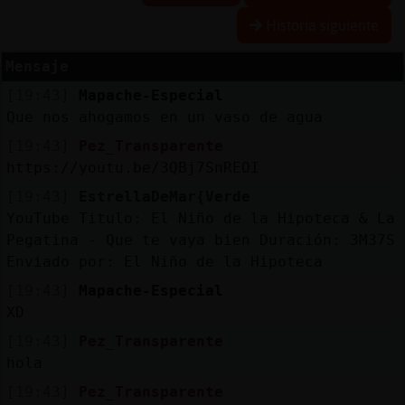
Historia siguiente
Mensaje
Reserva
[19:43]
Mapache-Especial
alias
Que nos ahogamos en un vaso de agua
[19:43]
Pez_Transparente
https://youtu.be/3QBj7SnREOI
Actuali
[19:43]
EstrellaDeMar{Verde
contras
YouTube Titulo: El Niño de la Hipoteca & La
Pegatina - Que te vaya bien Duración: 3M37S
Enviado por: El Niño de la Hipoteca
Actuali
[19:43]
Mapache-Especial
IP
XD
virtual
[19:43]
Pez_Transparente
hola
[19:43]
Pez_Transparente