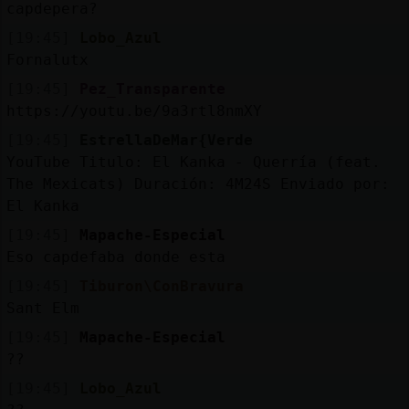
capdepera?
[19:45]
Lobo_Azul
Fornalutx
[19:45]
Pez_Transparente
https://youtu.be/9a3rtl8nmXY
[19:45]
EstrellaDeMar{Verde
YouTube Titulo: El Kanka - Querría (feat.
The Mexicats) Duración: 4M24S Enviado por:
El Kanka
[19:45]
Mapache-Especial
Eso capdefaba donde esta
[19:45]
Tiburon\ConBravura
Sant Elm
[19:45]
Mapache-Especial
??
[19:45]
Lobo_Azul