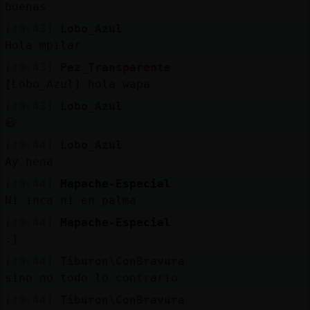
Mis
buenas
blogs
[19:43]
Lobo_Azul
Hola mpilar
[19:43]
Pez_Transparente
[Lobo_Azul] hola wapa
Mis
foros
[19:43]
Lobo_Azul
😃
[19:44]
Lobo_Azul
Ay nena
Registr
un
[19:44]
Mapache-Especial
canal
Ni inca ni en palma
[19:44]
Mapache-Especial
:]
[19:44]
Tiburon\ConBravura
Más
sino no todo lo contrario
gestion
[19:44]
Tiburon\ConBravura