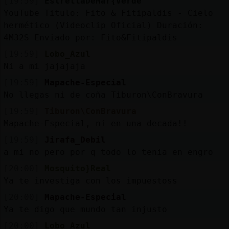
[19:59]
EstrellaDeMar{Verde
YouTube Titulo: Fito & Fitipaldis - Cielo
hermético (Videoclip Oficial) Duración:
4M32S Enviado por: Fito&Fitipaldis
[19:59]
Lobo_Azul
Ni a mi jajajaja
[19:59]
Mapache-Especial
No llegas ni de coña Tiburon\ConBravura
[19:59]
Tiburon\ConBravura
Mapache-Especial, ni en una decada!!
[19:59]
Jirafa_Debil
a mi no pero por q todo lo tenia en engro
[20:00]
Mosquito}Real
Ya te investiga con los impuestoss
[20:00]
Mapache-Especial
Ya te digo que mundo tan injusto
[20:00]
Lobo_Azul