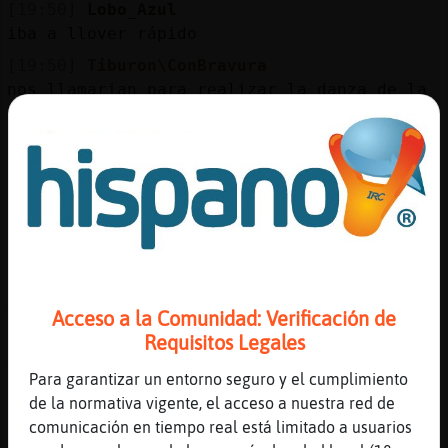
[19:50]
Lobo_Azul
iba a llover rápido
[19:50]
Tiburon\ConBravura
nos llamarian para realizar la danza de la
lluvia
[19:51]
Lobo_Azul
Seee. Jjjj
[19:51]
Mapache-Especial
Hay un sistema que lo arregla ahora canta
cualquiera no se como se llama
[19:51]
MosquitoInteresante
Autotune
Acceso a la Comunidad: Verificación de
[19:52]
Mapache-Especial
Requisitos Legales
Algo así si
Para garantizar un entorno seguro y el cumplimiento
[19:52]
Lobo_Azul
de la normativa vigente, el acceso a nuestra red de
No problem pues
comunicación en tiempo real está limitado a usuarios