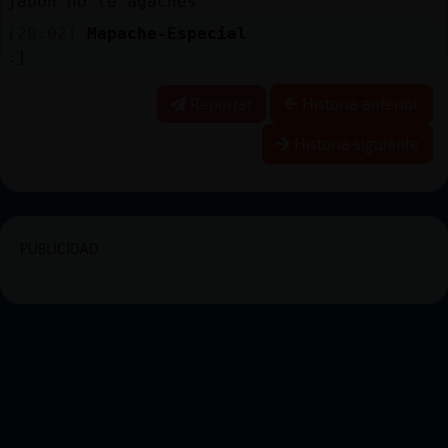
jabón no te agaches
[20:02]
Mapache-Especial
:]
Reportar
Historia anterior
Historia siguiente
PUBLICIDAD