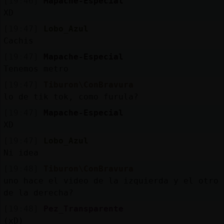
[19:46]
Mapache-Especial
XD
[19:47]
Lobo_Azul
Cachis
[19:47]
Mapache-Especial
Tenemos metro
[19:47]
Tiburon\ConBravura
lo de tik tok, como furula?
[19:47]
Mapache-Especial
XD
[19:47]
Lobo_Azul
Ni idea
[19:48]
Tiburon\ConBravura
uno hace el video de la izquierda y el otro
de la derecha?
[19:48]
Pez_Transparente
(xD)