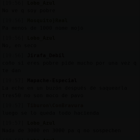
[19:56]
Lobo_Azul
No ve q soy pobre
[19:56]
Mosquito}Real
Pa menos de 1000 nome mojo
[19:56]
Lobo_Azul
No, en seco
[19:56]
Jirafa_Debil
coño si eres pobre pide mucho por una vez q
te dan
[19:57]
Mapache-Especial
La eche en un buzón después de saquearla
tres50 no son moco de pavo
[19:57]
Tiburon\ConBravura
luego se lo queda todo hacienda
[19:57]
Lobo_Azul
Nada de 3000 en 3000 pa q no sospechen