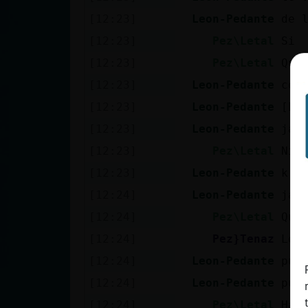
Mis blogs
[12:23]
Leon-Pedante
de 
[12:23]
Pez\Letal
Si
[12:23]
Pez\Letal
Que
Mis foros
[12:23]
Leon-Pedante
com
[12:23]
Leon-Pedante
[Pe
[12:23]
Leon-Pedante
jaj
Registrar
un canal
[12:23]
Pez\Letal
Ni 
[12:23]
Leon-Pedante
k m
[12:24]
Leon-Pedante
jaj
Más
[12:24]
Pez\Letal
Que
gestiones
[12:24]
Pez}Tenaz
Leo
[12:24]
Leon-Pedante
pue
[12:24]
Leon-Pedante
pue
[12:24]
Pez\Letal
Hay