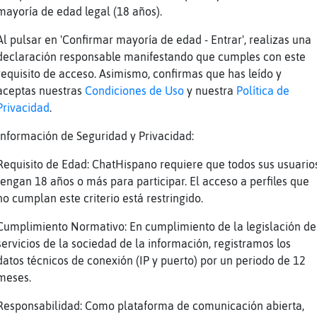
mayoría de edad legal (18 años).
aa
Al pulsar en 'Confirmar mayoría de edad - Entrar', realizas una
n-Pedante en mi casa hay puré de verduras jaj
declaración responsable manifestando que cumples con este
aaaa mi madre hace pa tres dias
requisito de acceso. Asimismo, confirmas que has leído y
\Letal vaaamossss
aceptas nuestras
Condiciones de Uso
y nuestra
Política de
Privacidad
.
Información de Seguridad y Privacidad:
 barbaridad
Requisito de Edad: ChatHispano requiere que todos sus usuario
r Pez}Tenaz
tengan 18 años o más para participar. El acceso a perfiles que
no cumplan este criterio está restringido.
o cuando hace lsa񡠨ace una bandeja se caga la 
Cumplimiento Normativo: En cumplimiento de la legislación de
servicios de la sociedad de la información, registramos los
n-Pedante será que estas en edad de crecer to
datos técnicos de conexión (IP y puerto) por un periodo de 12
meses.
re perra
Responsabilidad: Como plataforma de comunicación abierta,
ajajajaajajajajajajajaja