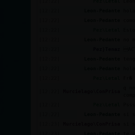
[12:22]
Pez\Letal
Leo
cuenta
[12:22]
Leon-Pedante
hol
[12:22]
Leon-Pedante
com
[12:22]
Pez\Letal
Est
Reservar
[12:22]
Leon-Pedante
no 
alias
[12:22]
Pez}Tenaz
AC
[12:22]
Leon-Pedante
ten
Actualizar
[12:22]
Leon-Pedante
hol
contraseña
[12:22]
Pez\Letal
Fr�
q n
[12:22]
Murcielago\ConPrisa
com
Actualizar
[12:22]
Pez\Letal
Pss
IP virtual
[12:22]
Leon-Pedante
si 
[12:23]
Murcielago\ConPrisa
si 
[12:23]
Leon-Pedante
te 