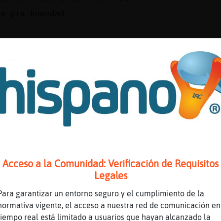
la pta humedad
 asco
o estas Pez}Tenaz
z\Letal] k hay pa comer
ajajaajjajajaj
idea
e kedo en tu casa en mi casa hay canelones si
ajajjajaaajjaj
 ricos
Acceso a la Comunidad: Verificación de Requisitos
n-Pedante pasame ubicación que voy jaja
Legales
s vente yo como en tu casa
Para garantizar un entorno seguro y el cumplimiento de la
des venir Pez}Tenaz
normativa vigente, el acceso a nuestra red de comunicación en
tiempo real está limitado a usuarios que hayan alcanzado la
 canalones para todos