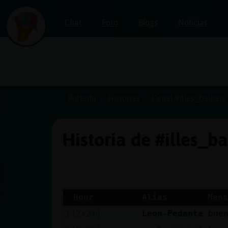
Chat
Foro
Blogs
Noticias
Iniciar
sesión
Portada
Historias
Canal #illes_balears
Historia de #illes_b
¡Chatea
sin
publicidad!
Hour
Alias
Mens
[12:21]
Leon-Pedante
bue
Crear
una