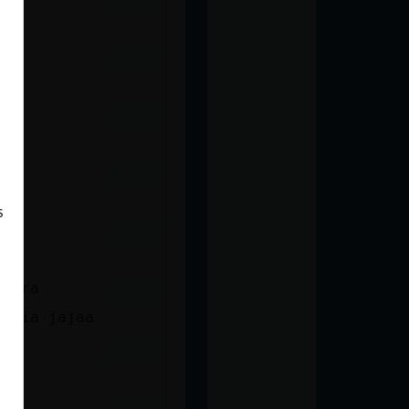
aa
s
perra
davia jajaa