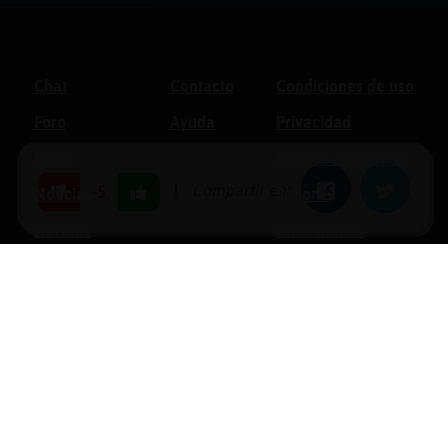
Chat
Contacto
Condiciones de uso
Foro
Ayuda
Privacidad
Blogs
Política de cookies
|
Compartir en:
Facebook
Twitter
-5
Noticias
Soporte
Normas
Anunciantes
Estadísticas
Historias
Tu foro gratis