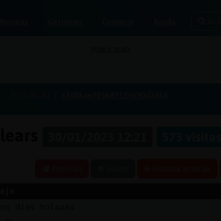
Bus
Normas
Gestiones
Contacto
Ayuda
PUBLICIDAD
2023-01-30
63d86ae705689139690d246d
alears
30/01/2023 12:21
573 visita
Reportar
Volver
Historia anterior
aje
nos dias holaaaa