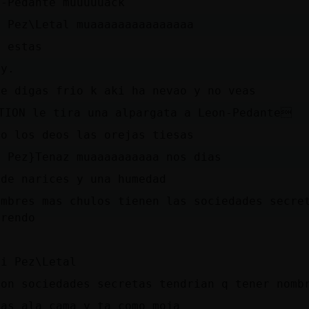
n-Pedante muuuuuack
a Pez\Letal muaaaaaaaaaaaaaaa
o estas
oy.
me digas frio k aki ha nevao y no veas
TION le tira una alpargata a Leon-Pedante
go los deos las orejas tiesas
a Pez}Tenaz muaaaaaaaaaa nos dias
 de narices y una humedad
ombres mas chulos tienen las sociedades secre
prendo
s
si Pez\Letal
son sociedades secretas tendrian q tener nomb
vas ala cama y ta como moja