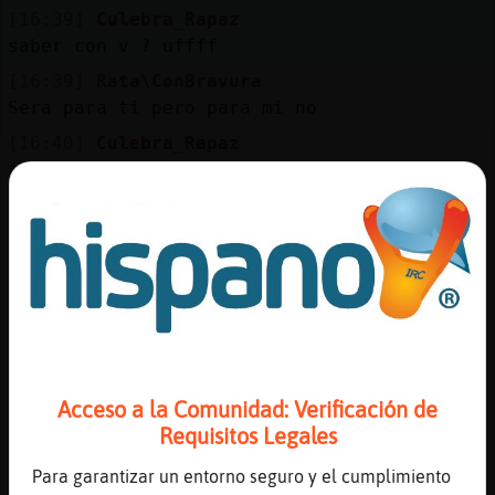
Mis
[16:39]
Culebra_Rapaz
blogs
saber con v ? uffff
[16:39]
Rata\ConBravura
Sera para ti pero para mi no
Mis
[16:40]
Culebra_Rapaz
foros
jajajaja , pero si lo has puesto tuu
[16:40]
Rata\ConBravura
Pero no me rijo x nadie
Registr
[16:40]
Culebra_Rapaz
un
pues muy bien q haces
canal
[16:41]
Rata\ConBravura
No recuerdo eso
[16:41]
Culebra_Rapaz
Acceso a la Comunidad: Verificación de
vale
Más
Requisitos Legales
gestion
[16:42]
Culebra_Rapaz
Para garantizar un entorno seguro y el cumplimiento
entonces no hay tesisi