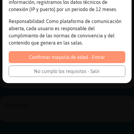
yo creo q la falta d respeto es no
información, registramos los datos técnicos de
aprovechar cuando t ense񡮠algo
conexión (IP y puerto) por un periodo de 12 meses.
[16:46]
Rata\ConBravura
Responsabilidad: Como plataforma de comunicación
Estamos en libertad de sin hacer daño
abierta, cada usuario es responsable del
ejerzo
cumplimiento de las normas de convivencia y del
[16:46]
Culebra_Rapaz
contenido que genera en las salas.
toda la razon :)
Confirmar mayoría de edad - Entrar
Reportar
Historia anterior
No cumplo los requisitos - Salir
Historia siguiente
PUBLICIDAD