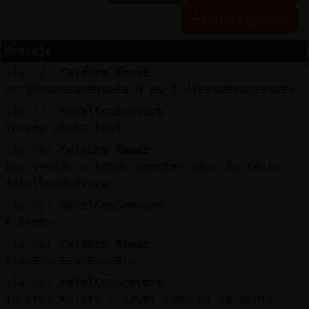
Historia siguiente
Mensaje
Reserva
[16:37]
Culebra_Rapaz
alias
arribaaaaaaaaaaaaa q es d diaaaaaaaaaaaaaa
[16:37]
Rata\ConBravura
Tonces porke toy?
Actuali
[16:38]
Culebra_Rapaz
contras
has venido a tomar apuntes para tu tesis
Rata\ConBravura
[16:38]
Rata\ConBravura
Actuali
A bueno
IP
[16:38]
Culebra_Rapaz
virtual
claaaaaaaaaaaaaaaro
[16:38]
Rata\ConBravura
Yo crei ke era x saver como es la gente