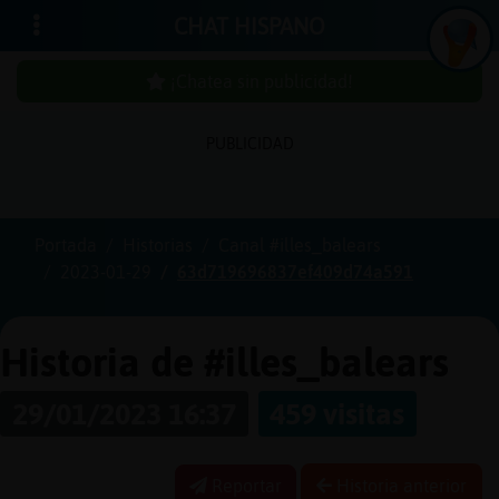
CHAT HISPANO
¡Chatea sin publicidad!
PUBLICIDAD
Iniciar
sesión
Portada
Historias
Canal #illes_balears
2023-01-29
63d719696837ef409d74a591
¡Chatea
sin
publici
Historia de #illes_balears
29/01/2023 16:37
459 visitas
Crear
una
Reportar
Historia anterior
cuenta