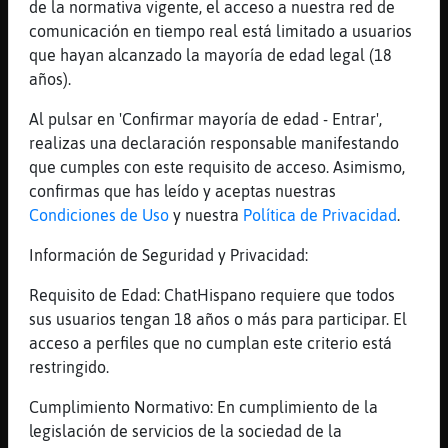
de la normativa vigente, el acceso a nuestra red de
[16:42]
Culebra_Rapaz
comunicación en tiempo real está limitado a usuarios
buenas soltero49_X_AlmaGemela
que hayan alcanzado la mayoría de edad legal (18
[16:42]
Culebra_Rapaz
años).
buenas sinpasta
Al pulsar en 'Confirmar mayoría de edad - Entrar',
[16:43]
Rata\ConBravura
realizas una declaración responsable manifestando
Si veo ke como tu viven de pretender
que cumples con este requisito de acceso. Asimismo,
enseñar tu teoria de escritura
confirmas que has leído y aceptas nuestras
[16:43]
Culebra_Rapaz
Condiciones de Uso
y nuestra
Política de Privacidad
.
no he puesto yo esas normas ehhh
Información de Seguridad y Privacidad:
[16:44]
Culebra_Rapaz
q cuando naci ya estaban
Requisito de Edad: ChatHispano requiere que todos
sus usuarios tengan 18 años o más para participar. El
[16:44]
Rata\ConBravura
acceso a perfiles que no cumplan este criterio está
Pero saves? Faltas el respeto a tus
restringido.
ancestros ke no savian escribir pero te
dieron la vida
Cumplimiento Normativo: En cumplimiento de la
[16:45]
Culebra_Rapaz
legislación de servicios de la sociedad de la