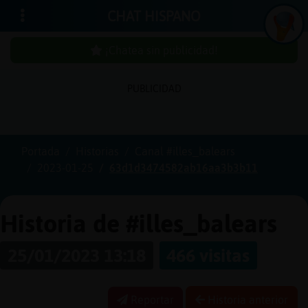
CHAT HISPANO
¡Chatea sin publicidad!
PUBLICIDAD
Iniciar
sesión
Portada
Historias
Canal #illes_balears
2023-01-25
63d1d3474582ab16aa3b3b11
¡Chatea
sin
publici
Historia de #illes_balears
25/01/2023 13:18
466 visitas
Crear
una
Reportar
Historia anterior
cuenta