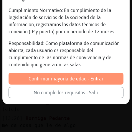
jaja
Cumplimiento Normativo: En cumplimiento de la
[13:25]
Hormiga_Pedante
legislación de servicios de la sociedad de la
sino lo llamo para comer ni come
información, registramos los datos técnicos de
[13:25]
Delfin}Torpe
conexión (IP y puerto) por un periodo de 12 meses.
Pues Ami me podría esperar que lo llamase
si XD
Responsabilidad: Como plataforma de comunicación
abierta, cada usuario es responsable del
[13:25]
Delfin}Torpe
cumplimiento de las normas de convivencia y del
Ya se apañara
contenido que genera en las salas.
[13:25]
Delfin}Torpe
Jjjj
Confirmar mayoría de edad - Entrar
[13:25]
Hormiga_Pedante
ya pero es mi hermano
No cumplo los requisitos - Salir
[13:25]
Hormiga_Pedante
jajaja
[13:26]
Hormiga_Pedante
me da cosa que le de algo