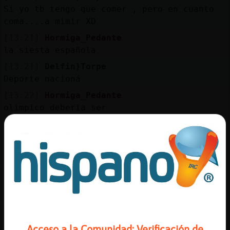
Si yo tb tengo que comer , pero en cuanto
coma....a mimir XD
[13:21]
Hormiga_Pedante
la siesta española
[13:21]
Delfin}Torpe
Deporte nacioná
[13:22]
Hormiga_Pedante
olimpico deberia ser
[13:22]
Hormiga_Pedante
jaja
[13:23]
Delfin}Torpe
Jajajajajaja pues mira tendría alguna
posibilidad d jugar unas olimpiadas jajajaa
[13:23]
Hormiga_Pedante
mi hermano seria campeon seguro
[13:23]
Delfin}Torpe
Acceso a la Comunidad: Verificación de