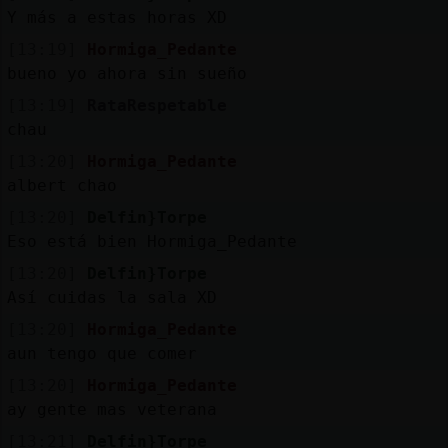
Mis
Y más a estas horas XD
blogs
[13:19]
Hormiga_Pedante
bueno yo ahora sin sueño
[13:19]
RataRespetable
Mis
chau
foros
[13:20]
Hormiga_Pedante
albert chao
[13:20]
Delfin}Torpe
Registr
Eso está bien Hormiga_Pedante
un
[13:20]
Delfin}Torpe
canal
Así cuidas la sala XD
[13:20]
Hormiga_Pedante
aun tengo que comer
Más
[13:20]
Hormiga_Pedante
gestion
ay gente mas veterana
[13:21]
Delfin}Torpe