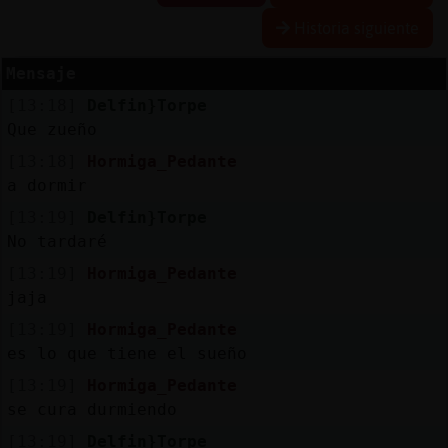
Historia siguiente
Mensaje
Reserva
[13:18]
Delfin}Torpe
alias
Que zueño
[13:18]
Hormiga_Pedante
a dormir
Actuali
[13:19]
Delfin}Torpe
contras
No tardaré
[13:19]
Hormiga_Pedante
jaja
Actuali
[13:19]
Hormiga_Pedante
IP
es lo que tiene el sueño
virtual
[13:19]
Hormiga_Pedante
se cura durmiendo
[13:19]
Delfin}Torpe