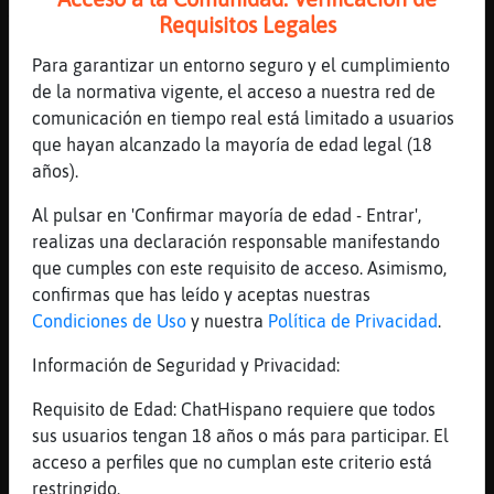
XD
Requisitos Legales
[13:23]
Hormiga_Pedante
Para garantizar un entorno seguro y el cumplimiento
jaja
de la normativa vigente, el acceso a nuestra red de
[13:23]
Hormiga_Pedante
comunicación en tiempo real está limitado a usuarios
hay dias que ni lo veo levantado
que hayan alcanzado la mayoría de edad legal (18
[13:24]
Hormiga_Pedante
años).
vivimos en la misma casa
Al pulsar en 'Confirmar mayoría de edad - Entrar',
[13:24]
Delfin}Torpe
realizas una declaración responsable manifestando
Jajajajaja una marmota vamos
que cumples con este requisito de acceso. Asimismo,
[13:24]
Hormiga_Pedante
confirmas que has leído y aceptas nuestras
le gana a la marmota
Condiciones de Uso
y nuestra
Política de Privacidad
.
[13:24]
Delfin}Torpe
Información de Seguridad y Privacidad:
Jajajajaja
Requisito de Edad: ChatHispano requiere que todos
[13:24]
Hormiga_Pedante
sus usuarios tengan 18 años o más para participar. El
srguro
acceso a perfiles que no cumplan este criterio está
[13:24]
Hormiga_Pedante
restringido.