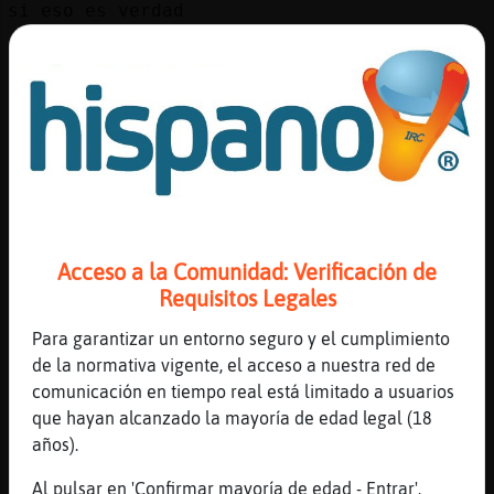
si eso es verdad
[21:27]
EstrellaDeMar-Paciente
bueno si los napas añades queso y los
gratinas algo tardan
[21:27]
Grillo-DelMonton
pero estᮠm᳠ricos jeje
[21:28]
EstrellaDeMar-Paciente
yo estoy mas rico con queso fundido
[21:28]
Grillo-DelMonton
Acceso a la Comunidad: Verificación de
hay dos tipos de personas los que comen
Requisitos Legales
pasta con queso y los que comen queso con
pasta yo soy la segunda jajaja
Para garantizar un entorno seguro y el cumplimiento
de la normativa vigente, el acceso a nuestra red de
[21:28]
EstrellaDeMar-Paciente
comunicación en tiempo real está limitado a usuarios
pues si pruebas mis macarrones con queso
que hayan alcanzado la mayoría de edad legal (18
con pedacitos de baycon me pides matrimonio
años).
[21:29]
Grillo-DelMonton
ajaajjajaja
Al pulsar en 'Confirmar mayoría de edad - Entrar',