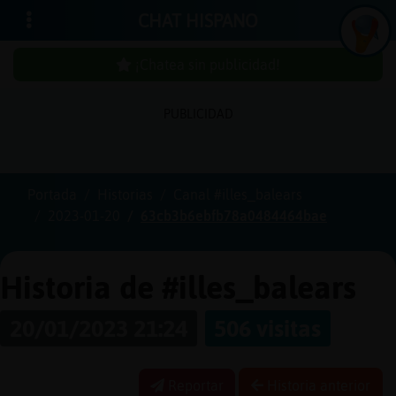
CHAT HISPANO
¡Chatea sin publicidad!
PUBLICIDAD
Iniciar
sesión
Portada
Historias
Canal #illes_balears
2023-01-20
63cb3b6ebfb78a0484464bae
¡Chatea
sin
publici
Historia de #illes_balears
20/01/2023 21:24
506 visitas
Crear
una
Reportar
Historia anterior
cuenta