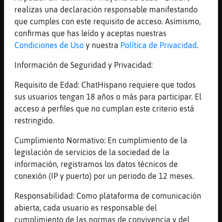
realizas una declaración responsable manifestando
[21:29]
Grillo-DelMonton
que cumples con este requisito de acceso. Asimismo,
pues mejor no probarlos por si las moscas
confirmas que has leído y aceptas nuestras
jajaja
Condiciones de Uso
y nuestra
Política de Privacidad
.
[21:29]
Grillo-DelMonton
ojos
Información de Seguridad y Privacidad:
[21:30]
EstrellaDeMar-Paciente
Requisito de Edad: ChatHispano requiere que todos
si, tendrias q mantenerme como marido
sus usuarios tengan 18 años o más para participar. El
florero
acceso a perfiles que no cumplan este criterio está
[21:30]
Grillo-DelMonton
restringido.
de florero nada serias el amo de casa ,, tu
Cumplimiento Normativo: En cumplimiento de la
las cosa la casa, los ni񯳮...
legislación de servicios de la sociedad de la
[21:31]
EstrellaDeMar-Paciente
información, registramos los datos técnicos de
no podemos tener perro en lugar de niños?
conexión (IP y puerto) por un periodo de 12 meses.
[21:31]
Grillo-DelMonton
Responsabilidad: Como plataforma de comunicación
no yo si eh de pasar por el matrimonio toca
abierta, cada usuario es responsable del
el paquete completo, yo voy a currar�tu
cumplimiento de las normas de convivencia y del