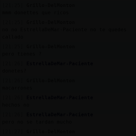
Mis
[21:25]
Grillo-DelMonton
blogs
mmm donettes que ricos
[21:25]
Grillo-DelMonton
no no EstrellaDeMar-Paciente no te quedes
callado
Mis
foros
[21:25]
Grillo-DelMonton
pero tienes ?
[21:26]
EstrellaDeMar-Paciente
donetes?
Registr
un
[21:26]
Grillo-DelMonton
canal
macarrones
[21:26]
EstrellaDeMar-Paciente
hechos no
[21:26]
EstrellaDeMar-Paciente
Más
pero no se tardan mucho
gestion
[21:27]
Grillo-DelMonton