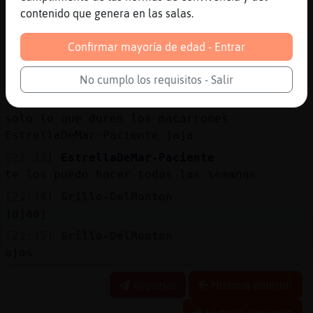
cambias los pa񡬥s
contenido que genera en las salas.
[21:32]
EstrellaDeMar-Paciente
q poco nos va a durar el amor
Confirmar mayoría de edad - Entrar
[21:32]
Grillo-DelMonton
ajajjajaa
No cumplo los requisitos - Salir
[21:33]
Grillo-DelMonton
solo lo que duren los macarrones
EstrellaDeMar-Paciente jaja
[21:33]
EstrellaDeMar-Paciente
te los puedo hacer todas las semanas
[21:34]
Grillo-DelMonton
jajaaj
[21:35]
Grillo-DelMonton
ojos
Reportar
Historia anterior
Historia siguiente