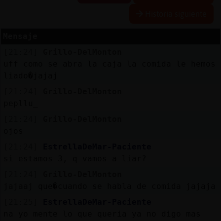
Historia siguiente
Mensaje
Reserva
[21:24]
Grillo-DelMonton
alias
uff como se abra la caja la comida le hemos
liado�jajaj
[21:24]
Grillo-DelMonton
Actuali
pepllu_
contras
[21:24]
Grillo-DelMonton
ojos
[21:24]
EstrellaDeMar-Paciente
Actuali
si estamos 3, q vamos a liar?
IP
[21:24]
Grillo-DelMonton
virtual
jajaaj que�cuando se habla de comida jajaja
[21:25]
EstrellaDeMar-Paciente
na yo mente lo que queria ya no digo mas