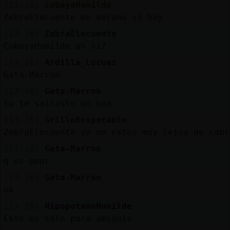
[13:16]
CobayaHumilde
ZebraElocuente en verano si hay
[13:16]
ZebraElocuente
CobayaHumilde ah si?
[13:16]
Ardilla_Locuaz
Gata-Marron
[13:16]
Gata-Marron
tu te saltaste un ban
[13:16]
GrilloRespetable
ZebraElocuente yo no estoy muy lejos de cabr
[13:16]
Gata-Marron
q es peor
[13:16]
Gata-Marron
ok
[13:16]
HipopotamoHumilde
Esto es solo para amiguis