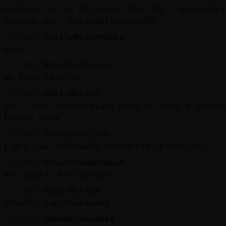
Original de la Película ”Toc Toc”) Duración:
Enviado por: MacacoOficialVEVO
[13:20]
GrilloRespetable
Seee
[13:20]
Buho{DelMonton
de toda la vida
[13:20]
Gata-Marron
toc ..toc lalalalalala saca tu loko a pasear
lalala nana
[13:20]
CobayaHumilde
y era una feminista empoderada podemita?
[13:20]
GrilloRespetable
Uno pu񯳠la otra pechis
[13:20]
Gata-Marron
volamos libressssssss
[13:20]
ZebraElocuente