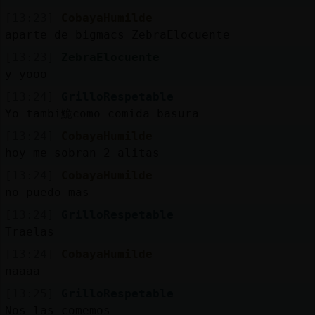
[13:23]
CobayaHumilde
aparte de bigmacs ZebraElocuente
[13:23]
ZebraElocuente
y yooo
[13:24]
GrilloRespetable
Yo tambi鮠como comida basura
[13:24]
CobayaHumilde
hoy me sobran 2 alitas
[13:24]
CobayaHumilde
no puedo mas
[13:24]
GrilloRespetable
Traelas
[13:24]
CobayaHumilde
naaaa
[13:25]
GrilloRespetable
Nos las comemos