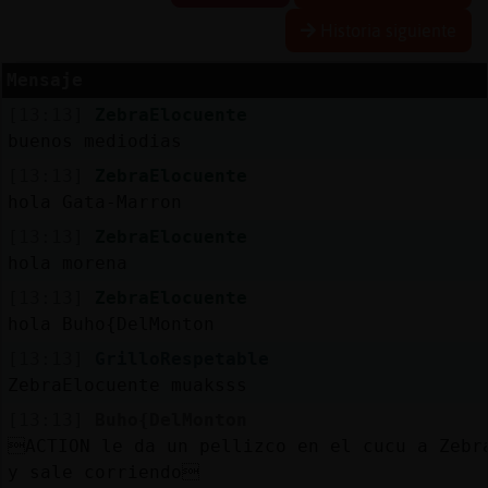
Historia siguiente
R
e
s
e
rv
a
r
lia
s
Mensaje
a
[13:13]
ZebraElocuente
buenos mediodias
[13:13]
ZebraElocuente
A
c
tu
a
liz
a
r
o
n
tra
s
e
ñ
a
hola Gata-Marron
c
[13:13]
ZebraElocuente
hola morena
[13:13]
ZebraElocuente
A
c
tu
a
liz
a
r
irtu
a
hola Buho{DelMonton
IP
v
l
[13:13]
GrilloRespetable
ZebraElocuente muaksss
[13:13]
Buho{DelMonton
ACTION le da un pellizco en el cucu a Zebr
M
is
lo
g
s
y sale corriendo
b