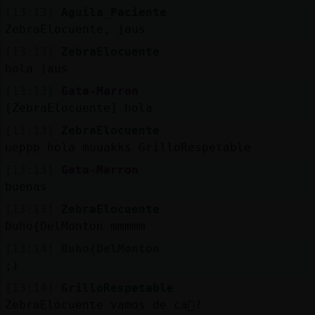
[13:13]
Aguila_Paciente
ZebraElocuente, jaus
[13:13]
ZebraElocuente
M
is
ro
s
hola jaus
fo
[13:13]
Gata-Marron
[ZebraElocuente] hola
[13:13]
ZebraElocuente
R
e
g
is
tra
r
n
a
n
a
ueppp hola muuakks GrilloRespetable
u
c
l
[13:13]
Gata-Marron
buenas
[13:13]
ZebraElocuente
Buho{DelMonton mmmmm
M
á
s
e
s
tio
n
e
s
g
[13:14]
Buho{DelMonton
;)
[13:14]
GrilloRespetable
ZebraElocuente vamos de ca񡳠?