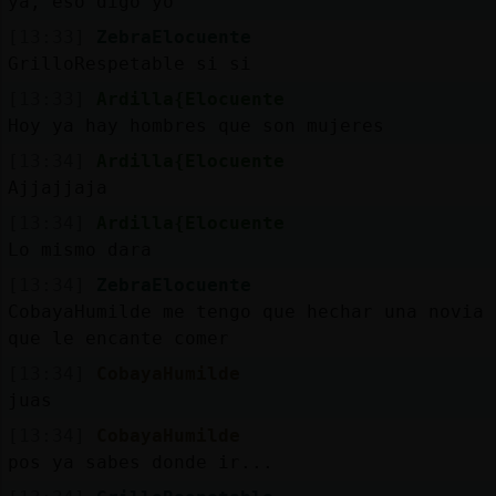
ya, eso digo yo
[13:33]
ZebraElocuente
GrilloRespetable si si
[13:33]
Ardilla{Elocuente
Hoy ya hay hombres que son mujeres
[13:34]
Ardilla{Elocuente
Ajjajjaja
[13:34]
Ardilla{Elocuente
Lo mismo dara
[13:34]
ZebraElocuente
CobayaHumilde me tengo que hechar una novia 
que le encante comer
[13:34]
CobayaHumilde
juas
[13:34]
CobayaHumilde
pos ya sabes donde ir...