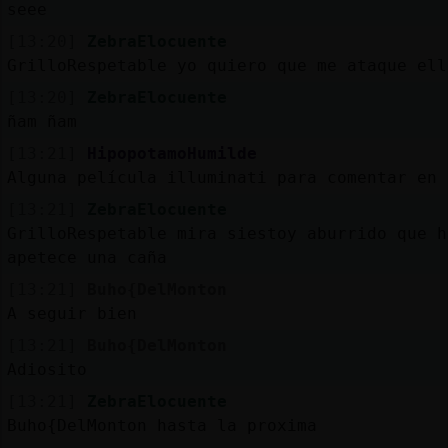
seee
[13:20]
ZebraElocuente
GrilloRespetable yo quiero que me ataque ell
[13:20]
ZebraElocuente
ñam ñam
[13:21]
HipopotamoHumilde
Alguna película illuminati para comentar en 
[13:21]
ZebraElocuente
GrilloRespetable mira siestoy aburrido que h
apetece una caña
[13:21]
Buho{DelMonton
A seguir bien
[13:21]
Buho{DelMonton
Adiosito
[13:21]
ZebraElocuente
Buho{DelMonton hasta la proxima