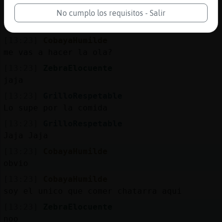
[13:23]
CobayaHumilde
No cumplo los requisitos - Salir
GrilloRespetable yes, por?
[13:23]
CobayaHumilde
me vas a hacer la ola?
[13:23]
ZebraElocuente
jaja
[13:23]
GrilloRespetable
Lo supe por la comida
[13:23]
GrilloRespetable
Jaja Jaja
[13:23]
CobayaHumilde
obvio
[13:23]
CobayaHumilde
soy el unico que comer chatarra aqui
[13:23]
ZebraElocuente
noo