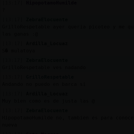
[13:17]
HipopotamoHumilde
?
[13:17]
ZebraElocuente
GrilloRespetable ayer queria picoteo y me qu
las ganas :@
[13:17]
Ardilla_Locuaz
S� mulatoya
[13:17]
ZebraElocuente
GrilloRespetable ves nadando
[13:17]
GrilloRespetable
Andando no puedo en barca si
[13:17]
Ardilla_Locuaz
Muy bien como es de justa las @
[13:17]
ZebraElocuente
HipopotamoHumilde no, tambien es para conoce
nueva