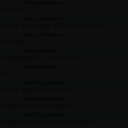
[13:15]
CobayaHumilde
de antes
[13:15]
Buho{DelMonton
que le den arroba al Ardilla_Locuaz
[13:15]
Buho{DelMonton
jajajaja
[13:15]
Gata-Marron
[CobayaHumilde] no insultes
[13:16]
Gata-Marron
ok
[13:16]
Ardilla_Locuaz
Aaah a 鬠si le avisas no???
[13:16]
ZebraElocuente
alguna soltera en cabrera¿
[13:16]
Ardilla_Locuaz
Tampoco lo vas a echar al kaysun