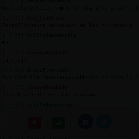
[13:35]
ZebraElocuente
GrilloRespetable vamos un dia a la gran fond
[13:35]
Oso_ConPrisa
ZebraElocuente muuuuuack en los morretesss
[13:35]
GrilloRespetable
Nooo
[13:35]
CobayaHumilde
jajajaja
[13:35]
ZebraElocuente
Oso_ConPrisa muuuuuuuuuuakkksss en todo lo m
[13:35]
CobayaHumilde
ZebraElocuente ves los domingos
[13:35]
GrilloRespetable
Yo a la cueva
[13:36]
CobayaHumilde
|
Facebook
Twitter
-6
hay parranda