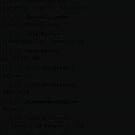
[13:18]
CobayaHumilde
que estas cada dia molestando
[13:18]
ZebraElocuente
Buho{DelMonton jajaj
[13:18]
Gata-Marron
[CobayaHumilde] ignorale si
[13:18]
Gata-Marron
no repito m�s
[13:18]
GrilloRespetable
Pu񯳠fueraaa
[13:18]
GrilloRespetable
Jaja Jaja
[13:18]
HipopotamoHumilde
Amiguis
[13:19]
Buho{DelMonton
no llegará la sangre al rio