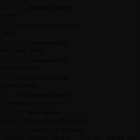
[13:19]
ZebraElocuente
seeee
[13:19]
GrilloRespetable
Jaja
[13:20]
CobayaHumilde
mazinger tena
[13:20]
CobayaHumilde
tenia novia?
[13:20]
CobayaHumilde
desdecuando
[13:20]
ZebraElocuente
CobayaHumilde claro
[13:20]
Gata-Marron
https://youtu.be/mifKq-y20xA
[13:20]
Libelula}Brillante
YouTube Titulo: Macaco - Toc Toc (Banda Sono