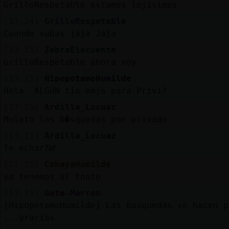
GrilloRespetable estamos lejisimos
[13:14]
GrilloRespetable
Cuando subas jaja Jaja
[13:15]
ZebraElocuente
GrilloRespetable ahora voy
[13:15]
HipopotamoHumilde
Hola ALGÚN tío majo para Privi?
[13:15]
Ardilla_Locuaz
Mulato las b�squedas por privado
[13:15]
Ardilla_Locuaz
Te echarᮮ.
[13:15]
CobayaHumilde
ya tenemos al tonto
[13:15]
Gata-Marron
[HipopotamoHumilde] Las busquedas se hacen p
...gracias