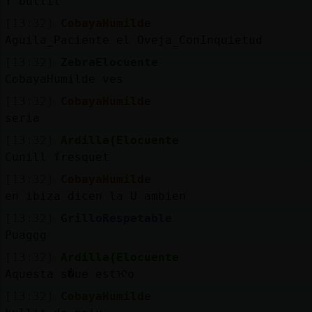
Y bullit
[13:32]
CobayaHumilde
Aguila_Paciente el Oveja_ConInquietud
[13:32]
ZebraElocuente
CobayaHumilde ves
[13:32]
CobayaHumilde
seria
[13:32]
Ardilla{Elocuente
Cunill fresquet
[13:32]
CobayaHumilde
en ibiza dicen la U ambien
[13:32]
GrilloRespetable
Puaggg
[13:32]
Ardilla{Elocuente
Aquesta s�ue estᠢo
[13:32]
CobayaHumilde