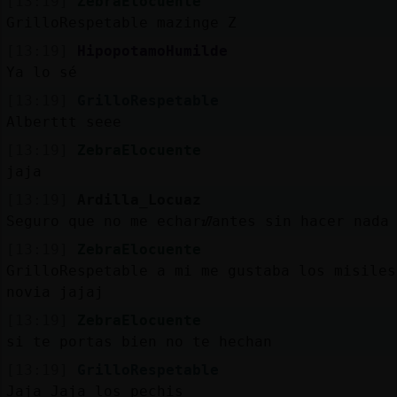
[13:19]
ZebraElocuente
GrilloRespetable mazinge Z
[13:19]
HipopotamoHumilde
Ya lo sé
[13:19]
GrilloRespetable
Alberttt seee
[13:19]
ZebraElocuente
jaja
[13:19]
Ardilla_Locuaz
Seguro que no me echarᮠantes sin hacer nada
[13:19]
ZebraElocuente
GrilloRespetable a mi me gustaba los misiles
novia jajaj
[13:19]
ZebraElocuente
si te portas bien no te hechan
[13:19]
GrilloRespetable
Jaja Jaja los pechis