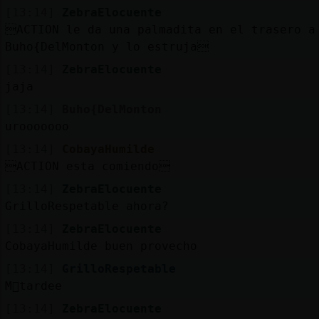
[13:14]
ZebraElocuente
ACTION le da una palmadita en el trasero a
Buho{DelMonton y lo estruja
[13:14]
ZebraElocuente
jaja
[13:14]
Buho{DelMonton
urooooooo
[13:14]
CobayaHumilde
ACTION esta comiendo
[13:14]
ZebraElocuente
GrilloRespetable ahora?
[13:14]
ZebraElocuente
CobayaHumilde buen provecho
[13:14]
GrilloRespetable
M᳠tardee
[13:14]
ZebraElocuente