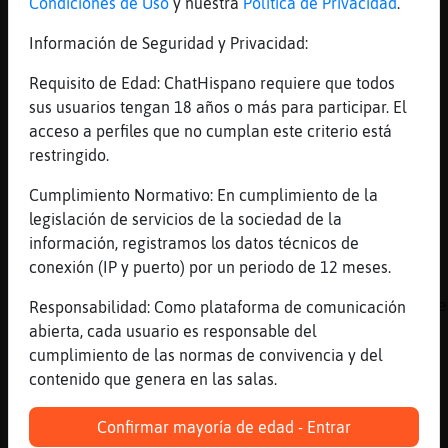
[13:22]
Ardilla{Elocuente
Condiciones de Uso
y nuestra
Política de Privacidad
.
Como abmi por buscar no?
Información de Seguridad y Privacidad:
[13:22]
Gata-Marron
saca tu loko a pasear lalalala
Requisito de Edad: ChatHispano requiere que todos
sus usuarios tengan 18 años o más para participar. El
[13:22]
ZebraElocuente
acceso a perfiles que no cumplan este criterio está
CobayaHumilde perono de casa
restringido.
[13:22]
CobayaHumilde
no
Cumplimiento Normativo: En cumplimiento de la
legislación de servicios de la sociedad de la
[13:22]
CobayaHumilde
información, registramos los datos técnicos de
a veces si
conexión (IP y puerto) por un periodo de 12 meses.
[13:23]
ZebraElocuente
CobayaHumilde yo ayer quise variado me quede
Responsabilidad: Como plataforma de comunicación
ganas y me fui a un kebab
abierta, cada usuario es responsable del
cumplimiento de las normas de convivencia y del
[13:23]
Gata-Marron
contenido que genera en las salas.
buenas
[13:23]
GrilloRespetable
Confirmar mayoría de edad - Entrar
CobayaHumilde eres one ??