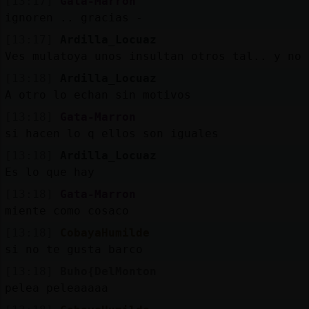
[13:17]
Gata-Marron
ignoren .. gracias -
[13:17]
Ardilla_Locuaz
Ves mulatoya unos insultan otros tal.. y no 
[13:18]
Ardilla_Locuaz
A otro lo echan sin motivos
[13:18]
Gata-Marron
si hacen lo q ellos son iguales
[13:18]
Ardilla_Locuaz
Es lo que hay
[13:18]
Gata-Marron
miente como cosaco
[13:18]
CobayaHumilde
si no te gusta barco
[13:18]
Buho{DelMonton
pelea peleaaaaa