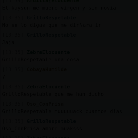
[13:34]
Ardilla{Elocuente
El kaysun me muere virgen y sin novia
[13:35]
GrilloRespetable
No se lo digas que me dirᠰara ir
[13:35]
GrilloRespetable
Jaja
[13:35]
ZebraElocuente
GrilloRespetable una cosa
[13:35]
CobayaHumilde
?
[13:35]
ZebraElocuente
GrilloRespetable que me han dicho
[13:35]
Oso_ConPrisa
GrilloRespetable muuuuuack cuantos dias
[13:35]
GrilloRespetable
Oso_ConPrisa amore muaksss