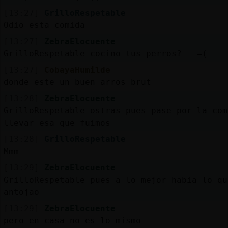
[13:27]
GrilloRespetable
Odio esta comida
[13:27]
ZebraElocuente
GrilloRespetable cocino tus perros? =(
[13:27]
CobayaHumilde
donde este un buen arros brut
[13:28]
ZebraElocuente
GrilloRespetable ostras pues pase por la com
llevar esa que fuimos
[13:28]
GrilloRespetable
Mmm
[13:29]
ZebraElocuente
GrilloRespetable pues a lo mejor habia lo qu
antojao
[13:29]
ZebraElocuente
pero en casa no es lo mismo