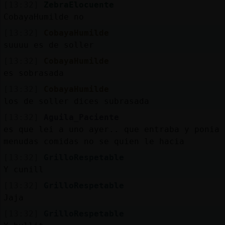
[13:32]
ZebraElocuente
CobayaHumilde no
[13:32]
CobayaHumilde
suuuu es de soller
[13:32]
CobayaHumilde
es sobrasada
[13:32]
CobayaHumilde
los de soller dices subrasada
[13:32]
Aguila_Paciente
es que lei a uno ayer.. que entraba y ponia 
menudas comidas no se quien le hacia
[13:32]
GrilloRespetable
Y cunill
[13:32]
GrilloRespetable
Jaja
[13:32]
GrilloRespetable