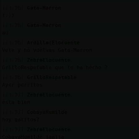
[13:26]
Gata-Marron
(:))
[13:26]
Gata-Marron
au
[13:26]
Ardilla{Elocuente
Vete y no vuelvas Gata-Marron
[13:26]
ZebraElocuente
GrilloRespetable que te ha hecho ?
[13:26]
GrilloRespetable
Ayer perritos
[13:27]
ZebraElocuente
esta bien
[13:27]
CobayaHumilde
hoy gatitos?
[13:27]
ZebraElocuente
CobayaHumilde jaajja