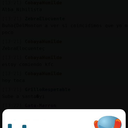
[13:21]
CobayaHumilde
Alba_Nihilista
[13:21]
ZebraElocuente
Buho{DelMonton a ver si coincidimos que yo m
poco
[13:21]
CobayaHumilde
ZebraElocuenteç
[13:21]
CobayaHumilde
estoy comiendo kfc
[13:21]
CobayaHumilde
hoy toca
[13:21]
GrilloRespetable
Sube a santa�yi
[13:22]
Gata-Marron
[Caiman-Azul] Las busquedas se hacen por pri
...gracias