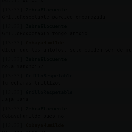
bullit de peix
[13:33]
ZebraElocuente
GrilloRespetable parezco embarazada
[13:33]
ZebraElocuente
GrilloRespetable tengo antojo
[13:33]
CobayaHumilde
dicen que los antojos, solo pueden ser de mu
[13:33]
ZebraElocuente
hola mahonbi52
[13:33]
GrilloRespetable
Tu echaras trillizos
[13:33]
GrilloRespetable
Jaja Jaja
[13:33]
ZebraElocuente
CobayaHumilde pues no
[13:33]
CobayaHumilde