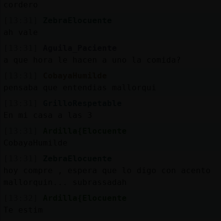
cordero
[13:31]
ZebraElocuente
ah vale
[13:31]
Aguila_Paciente
a que hora le hacen a uno la comida?
[13:31]
CobayaHumilde
pensaba que entendias mallorqui
[13:31]
GrilloRespetable
En mi casa a las 3
[13:31]
Ardilla{Elocuente
CobayaHumilde
[13:31]
ZebraElocuente
hoy compre , espera que lo digo con acento
mallorquin... subrassadah
[13:32]
Ardilla{Elocuente
Te estim