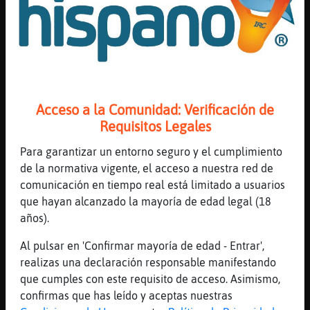
[13:22]
ZebraElocuente
CobayaHumilde jaja cada dia comes fuera¿
[13:22]
ZebraElocuente
GrilloRespetable no no
[13:22]
CobayaHumilde
fuera no
Acceso a la Comunidad: Verificación de
[13:22]
CobayaHumilde
Requisitos Legales
dentro dentro
Para garantizar un entorno seguro y el cumplimiento
[13:22]
CobayaHumilde
de la normativa vigente, el acceso a nuestra red de
dentro de la ofi
comunicación en tiempo real está limitado a usuarios
[13:22]
Ardilla{Elocuente
que hayan alcanzado la mayoría de edad legal (18
ɣhalo MPilar
años).
[13:22]
Gata-Marron
Al pulsar en 'Confirmar mayoría de edad - Entrar',
toc toc................
realizas una declaración responsable manifestando
[13:22]
GrilloRespetable
que cumples con este requisito de acceso. Asimismo,
Se lo llevan a su casa
confirmas que has leído y aceptas nuestras