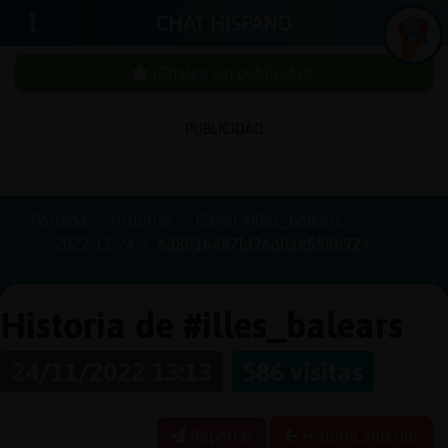
CHAT HISPANO
¡Chatea sin publicidad!
PUBLICIDAD
In
ic
ia
r
e
s
ió
n
s
Portada
Historias
Canal #illes_balears
¡C
h
a
te
a
in
u
b
lic
id
a
d
2022-11-24
638016487bf26d0ae558b924
s
p
!
Historia de #illes_balears
24/11/2022 13:13
586 visitas
C
re
a
r
n
a
u
e
n
ta
u
c
Reportar
Historia anterior