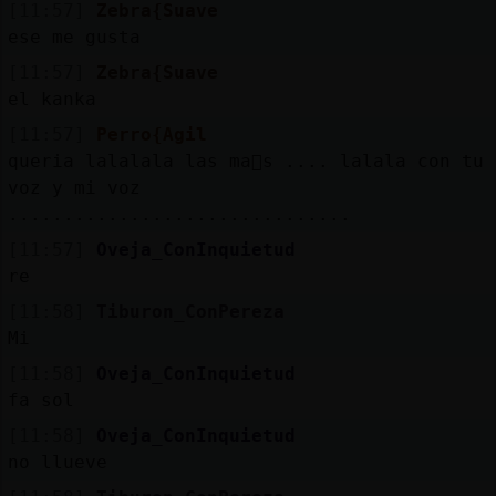
[11:57]
Zebra{Suave
ese me gusta
[11:57]
Zebra{Suave
el kanka
[11:57]
Perro{Agil
queria lalalala las ma񡮡s .... lalala con tu
voz y mi voz
...............................
[11:57]
Oveja_ConInquietud
re
[11:58]
Tiburon_ConPereza
Mi
[11:58]
Oveja_ConInquietud
fa sol
[11:58]
Oveja_ConInquietud
no llueve