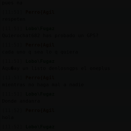
Mis
pues na
blogs
[11:51]
Perro{Agil
respeten
[11:51]
Lobo\Fugaz
Quierochat682 has probado un GPS?
Mis
foros
[11:51]
Perro{Agil
cada uno q sea lo q quiera
[11:51]
Lobo\Fugaz
Aqu�ay un listo denlosngps el oneplus
Registr
un
[11:51]
Perro{Agil
canal
mientras no haga mal a nadie
[11:51]
Lobo\Fugaz
Donde andanra
[11:52]
Perro{Agil
Más
hola
gestion
[11:52]
Lobo\Fugaz