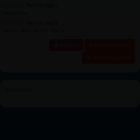
[12:01]
Perro{Agil
papapapa
[12:01]
Perro{Agil
[xico_mallorca] hola
Reportar
Historia anterior
Historia siguiente
PUBLICIDAD