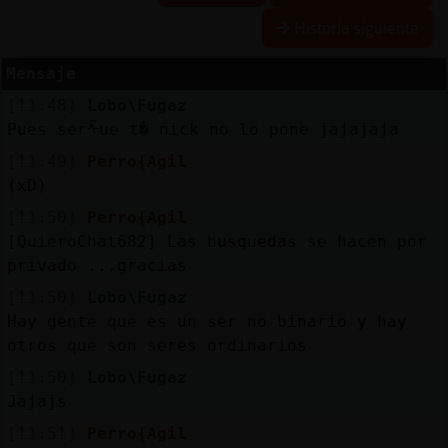
Historia siguiente
Mensaje
Reserva
[11:48]
Lobo\Fugaz
alias
Pues serᠱue t� nick no lo pone jajajaja
[11:49]
Perro{Agil
(xD)
Actuali
[11:50]
Perro{Agil
contras
[QuieroChat682] Las busquedas se hacen por
privado ...gracias
[11:50]
Lobo\Fugaz
Actuali
Hay gente que es un ser no binario y hay
IP
otros que son seres ordinarios
virtual
[11:50]
Lobo\Fugaz
Jajajs
[11:51]
Perro{Agil