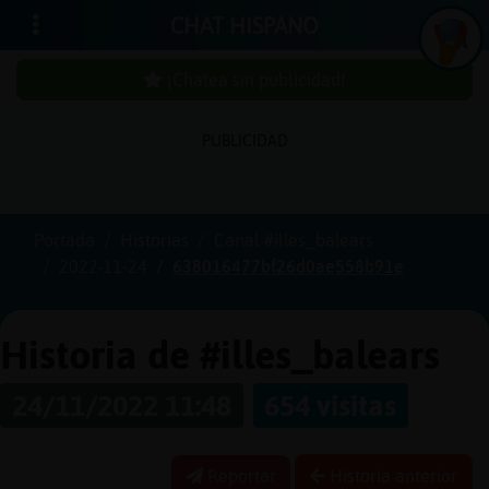
CHAT HISPANO
¡Chatea sin publicidad!
PUBLICIDAD
Iniciar
sesión
Portada
Historias
Canal #illes_balears
2022-11-24
638016477bf26d0ae558b91e
¡Chatea
sin
publici
Historia de #illes_balears
24/11/2022 11:48
654 visitas
Crear
una
Reportar
Historia anterior
cuenta