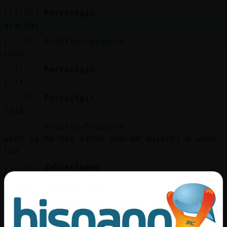
[11:55]
Perro{Agil
gracias
[11:55]
Ardilla-Paciente
coño
[11:55]
Perro{Agil
(:))
[11:55]
Perro{Agil
jaja
[11:55]
Ardilla-Paciente
pero si me has dicho que me quieres a años
luz
[11:55]
Zebra{Suave
buenas de nuevo
[11:55]
Ardilla-Paciente
pues tu sol ser
[11:55]
Ardilla-Paciente