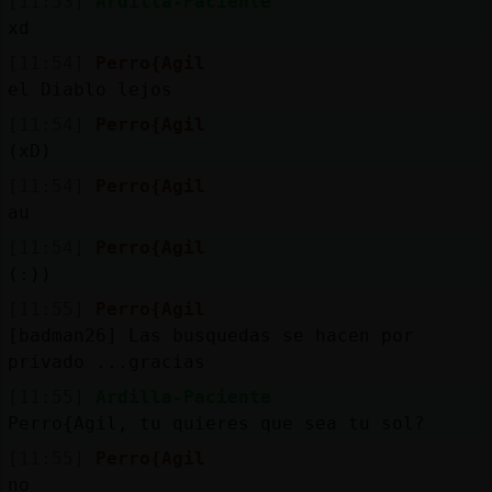
[11:53]
Ardilla-Paciente
xd
[11:54]
Perro{Agil
el Diablo lejos
[11:54]
Perro{Agil
(xD)
[11:54]
Perro{Agil
au
[11:54]
Perro{Agil
(:))
[11:55]
Perro{Agil
[badman26] Las busquedas se hacen por
privado ...gracias
[11:55]
Ardilla-Paciente
Perro{Agil, tu quieres que sea tu sol?
[11:55]
Perro{Agil
no