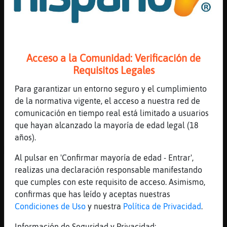
ser
[11:55]
Perro{Agil
[Zebra{Suave] hola
[11:55]
Ardilla-Paciente
Acceso a la Comunidad: Verificación de
sere
Requisitos Legales
[11:55]
Ardilla-Paciente
Para garantizar un entorno seguro y el cumplimiento
xd
de la normativa vigente, el acceso a nuestra red de
[11:55]
Zebra{Suave
comunicación en tiempo real está limitado a usuarios
se Ardilla-Paciente pecador
que hayan alcanzado la mayoría de edad legal (18
años).
[11:55]
Ardilla-Paciente
ACTION agarra la paleta y zas otro
Al pulsar en 'Confirmar mayoría de edad - Entrar',
Zebra{Suave
realizas una declaración responsable manifestando
[11:55]
Zebra{Suave
que cumples con este requisito de acceso. Asimismo,
hola Perro{Agil muaaaaaaaaaaaaaaaaa
confirmas que has leído y aceptas nuestras
Condiciones de Uso
y nuestra
Política de Privacidad
.
[11:55]
Zebra{Suave
como estais
Información de Seguridad y Privacidad: