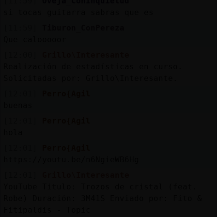
[11:59]
Oveja_ConInquietud
si tocas guitarra sabras que es
[11:59]
Tiburon_ConPereza
Que calooooor
[12:00]
Grillo\Interesante
Realización de estadísticas en curso.
Solicitadas por: Grillo\Interesante.
[12:01]
Perro{Agil
buenas
[12:01]
Perro{Agil
hola
[12:01]
Perro{Agil
https://youtu.be/n6NgieWB6Hg
[12:01]
Grillo\Interesante
YouTube Titulo: Trozos de cristal (feat.
Robe) Duración: 3M41S Enviado por: Fito &
Fitipaldis - Topic