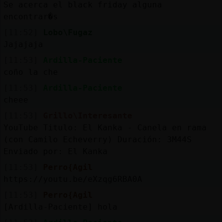
Se acerca el black friday alguna
encontrar�s
[11:52]
Lobo\Fugaz
Jajajaja
[11:53]
Ardilla-Paciente
coño la che
[11:53]
Ardilla-Paciente
cheee
[11:53]
Grillo\Interesante
YouTube Titulo: El Kanka - Canela en rama
(con Camilo Echeverry) Duración: 3M44S
Enviado por: El Kanka
[11:53]
Perro{Agil
https://youtu.be/eXzqg6RBA0A
[11:53]
Perro{Agil
[Ardilla-Paciente] hola