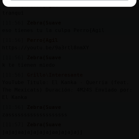
[11:56]
Perro{Agil
tranqui
[11:56]
Zebra{Suave
eso tienes tu la culpa Perro{Agil
[11:56]
Perro{Agil
https://youtu.be/9a3rtl8nmXY
[11:56]
Zebra{Suave
k te tienen miedo
[11:56]
Grillo\Interesante
YouTube Titulo: El Kanka - Querría (feat.
The Mexicats) Duración: 4M24S Enviado por:
El Kanka
[11:56]
Zebra{Suave
zasssssssssssssssssss
[11:57]
Zebra{Suave
jajajaajajajajajaajajajajj