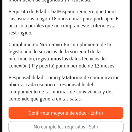
[11:55]
Perro{Agil
Requisito de Edad: ChatHispano requiere que todos
jaja
sus usuarios tengan 18 años o más para participar. El
[11:56]
Zebra{Suave
acceso a perfiles que no cumplan este criterio está
si haciais manitas me voy eh
restringido.
[11:56]
Perro{Agil
Cumplimiento Normativo: En cumplimiento de la
dale fuerte
legislación de servicios de la sociedad de la
[11:56]
Perro{Agil
información, registramos los datos técnicos de
jajajaja
conexión (IP y puerto) por un periodo de 12 meses.
[11:56]
Zebra{Suave
Responsabilidad: Como plataforma de comunicación
jajajaajajajajajaj 666
abierta, cada usuario es responsable del
[11:56]
Perro{Agil
cumplimiento de las normas de convivencia y del
na
contenido que genera en las salas.
[11:56]
Zebra{Suave
como va por aki
Confirmar mayoría de edad - Entrar
[11:56]
Zebra{Suave
No cumplo los requisitos - Salir
hace buen dia hoy oslazo