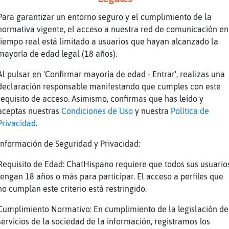
Para garantizar un entorno seguro y el cumplimiento de la
normativa vigente, el acceso a nuestra red de comunicación en
tiempo real está limitado a usuarios que hayan alcanzado la
mayoría de edad legal (18 años).
a muuuuuack wapooo
l, mi cariño como estas
Al pulsar en 'Confirmar mayoría de edad - Entrar', realizas una
declaración responsable manifestando que cumples con este
iooo
requisito de acceso. Asimismo, confirmas que has leído y
aceptas nuestras
Condiciones de Uso
y nuestra
Política de
Privacidad
.
Información de Seguridad y Privacidad:
Requisito de Edad: ChatHispano requiere que todos sus usuario
tengan 18 años o más para participar. El acceso a perfiles que
no cumplan este criterio está restringido.
Cumplimiento Normativo: En cumplimiento de la legislación de
servicios de la sociedad de la información, registramos los