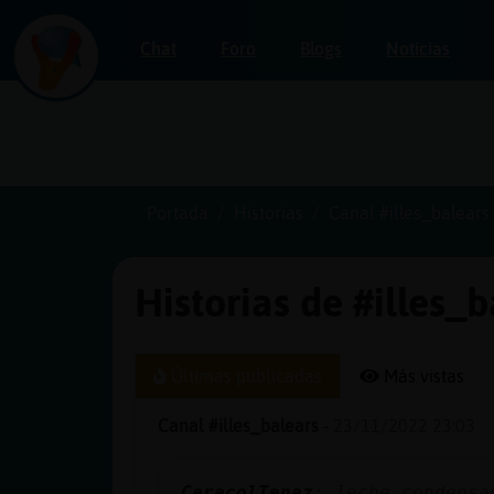
Chat
Foro
Blogs
Noticias
Iniciar
sesión
Portada
Historias
Canal #illes_balears
Historias de #illes_
¡Chatea
sin
publicidad!
Últimas publicadas
Más vistas
Canal #illes_balears
-
23/11/2022 23:03
Crear
una
CaracolTenaz
: leche condensa