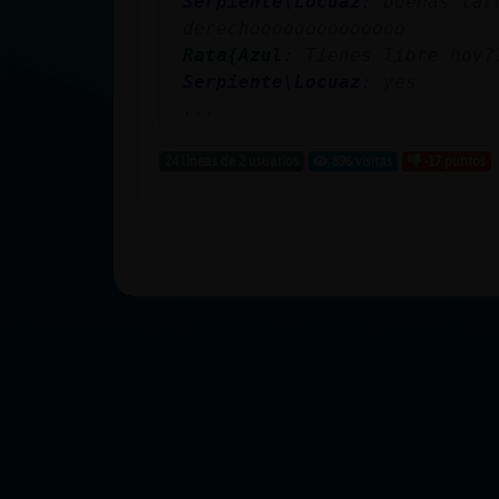
Serpiente\Locuaz
: buenas tar
derechoooooooooooooo
Rata{Azul
: Tienes libre hoy?
Serpiente\Locuaz
: yes
...
24 líneas de 2 usuarios
896 visitas
-17 puntos