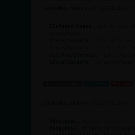
Canal #illes_balears
-
23/11/2022 17:06
Elefante-Suave
: eso no era u
uyuyuyuyyy
Lince}Naranja
: Esto está más
Lince}Naranja
: MoReNa--666 t
Culebra}Especial
: Lince}Nara
Lince}Naranja
: Culebra}Espec
...
41 líneas de 3 usuarios
1152 visitas
-6 puntos
Canal #illes_balears
-
23/11/2022 14:58
Rata{Azul
: Buenas tardes
Rata{Azul
: Alberttt�muuuuuac