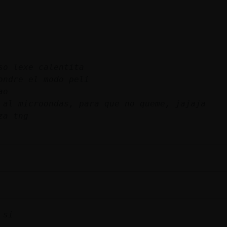
so lexe calentita
ondre el modo peli
ao
 al microondas, para que no queme, jajaja
za tng
 si