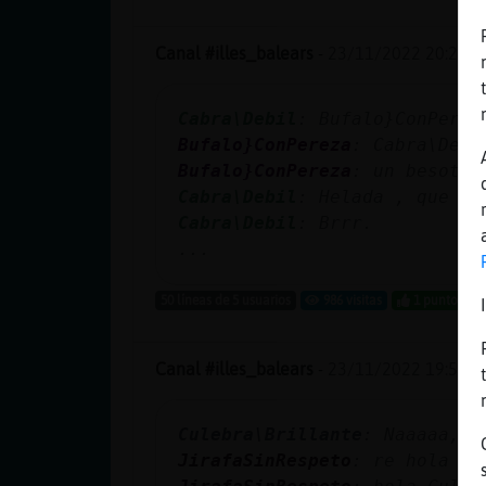
Canal #illes_balears
-
23/11/2022 20:23
Cabra\Debil
: Bufalo}ConPerez
Bufalo}ConPereza
: Cabra\Debi
Bufalo}ConPereza
: un besote
Cabra\Debil
: Helada , que fr
Cabra\Debil
: Brrr.
...
50 líneas de 5 usuarios
986 visitas
1 puntos
Canal #illes_balears
-
23/11/2022 19:55
Culebra\Brillante
: Naaaaa,
JirafaSinRespeto
: re hola