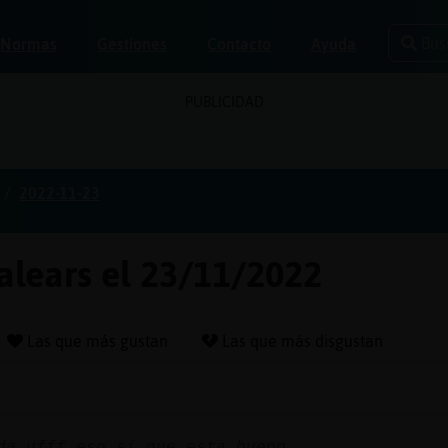
Bus
Normas
Gestiones
Contacto
Ayuda
PUBLICIDAD
2022-11-23
balears el 23/11/2022
Las que más gustan
Las que más disgustan
da ufff eso si que esta bueno