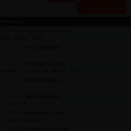
Historia siguiente
Mensaje
Reserva
[12:09]
Hormiga}Locuaz
alias
man dejao solo
[12:10]
Gallina}Agil
si
Actuali
[12:10]
Hormiga}Locuaz
contras
vendo el chat al mejor xino
[12:10]
Gallina}Agil
?
Actuali
[12:10]
Gallina}Agil
IP
jajajaja
virtual
[12:10]
Hormiga}Locuaz
jajajajajaajajj
[12:10]
Avestruz\Locuaz