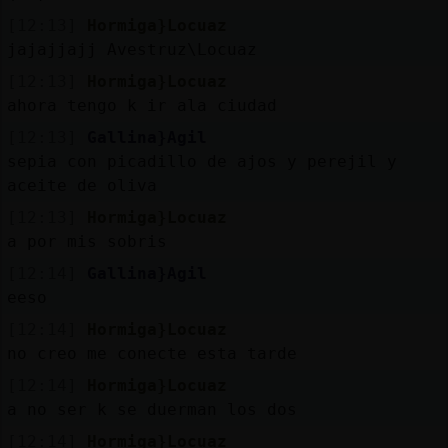
[12:13]
Hormiga}Locuaz
jajajjajj Avestruz\Locuaz
[12:13]
Hormiga}Locuaz
ahora tengo k ir ala ciudad
[12:13]
Gallina}Agil
sepia con picadillo de ajos y perejil y
aceite de oliva
[12:13]
Hormiga}Locuaz
a por mis sobris
[12:14]
Gallina}Agil
eeso
[12:14]
Hormiga}Locuaz
no creo me conecte esta tarde
[12:14]
Hormiga}Locuaz
a no ser k se duerman los dos
[12:14]
Hormiga}Locuaz