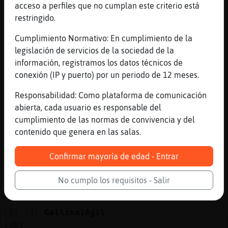
[Gallina}Agil]
acceso a perfiles que no cumplan este criterio está
[12:13]
Avestruz\Locuaz
restringido.
yo me caigo encima de alguien y le doy una
Cumplimiento Normativo: En cumplimiento de la
paliza
legislación de servicios de la sociedad de la
[12:13]
Gallina}Agil
información, registramos los datos técnicos de
dime
conexión (IP y puerto) por un periodo de 12 meses.
[12:13]
Hormiga}Locuaz
Responsabilidad: Como plataforma de comunicación
k si k me kedo a comer era una trampa pa
abierta, cada usuario es responsable del
saber tu menu
cumplimiento de las normas de convivencia y del
[12:13]
Hormiga}Locuaz
contenido que genera en las salas.
jajajaajajajajaajajajajaj
[12:13]
Gallina}Agil
Confirmar mayoría de edad - Entrar
me marean
No cumplo los requisitos - Salir
[12:13]
Hormiga}Locuaz
xD
[12:13]
Gallina}Agil
(xD)