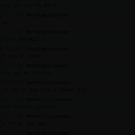
Mis
toy yo con el Raid
blogs
[12:10]
Hormiga}Locuaz
ap
[12:10]
Hormiga}Locuaz
Mis
[Gallina}Agil]
foros
[12:10]
Hormiga}Locuaz
k vas a comer
[12:10]
Hormiga}Locuaz
Registr
hoy no me invito
un
[12:10]
Avestruz\Locuaz
canal
yo no se que voy a comer aun
[12:10]
Avestruz\Locuaz
dos huevos cocidos
Más
[12:10]
Avestruz\Locuaz
gestion
y no se que mas
[12:10]
Hormiga}Locuaz