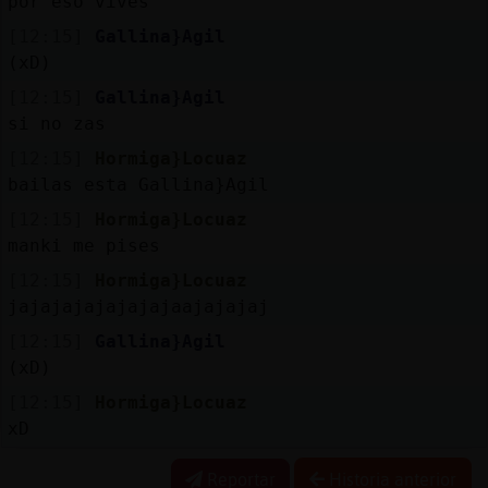
por eso vives
[12:15]
Gallina}Agil
(xD)
[12:15]
Gallina}Agil
si no zas
[12:15]
Hormiga}Locuaz
bailas esta Gallina}Agil
[12:15]
Hormiga}Locuaz
manki me pises
[12:15]
Hormiga}Locuaz
jajajajajajajajaajajajaj
[12:15]
Gallina}Agil
(xD)
[12:15]
Hormiga}Locuaz
xD
Reportar
Historia anterior