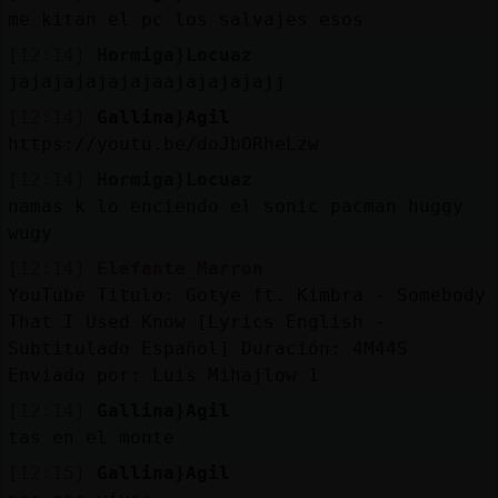
me kitan el pc los salvajes esos
[12:14]
Hormiga}Locuaz
jajajajajajajaajajajajajj
[12:14]
Gallina}Agil
https://youtu.be/doJbORheLzw
[12:14]
Hormiga}Locuaz
namas k lo enciendo el sonic pacman huggy
wugy
[12:14]
Elefante_Marron
YouTube Titulo: Gotye ft. Kimbra - Somebody
That I Used Know [Lyrics English -
Subtitulado Español] Duración: 4M44S
Enviado por: Luis Mihajlow 1
[12:14]
Gallina}Agil
tas en el monte
[12:15]
Gallina}Agil