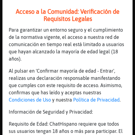
y me puse malisimo por agonias
[12:12]
Avestruz\Locuaz
Acceso a la Comunidad: Verificación de
[Hormiga}Locuaz] soy grande
Requisitos Legales
[12:12]
Hormiga}Locuaz
Para garantizar un entorno seguro y el cumplimiento
si si y anxo
de la normativa vigente, el acceso a nuestra red de
[12:12]
Hormiga}Locuaz
comunicación en tiempo real está limitado a usuarios
d huesos
que hayan alcanzado la mayoría de edad legal (18
años).
[12:12]
Avestruz\Locuaz
siiii
Al pulsar en 'Confirmar mayoría de edad - Entrar',
[12:12]
Avestruz\Locuaz
realizas una declaración responsable manifestando
siiiii
que cumples con este requisito de acceso. Asimismo,
confirmas que has leído y aceptas nuestras
[12:12]
Hormiga}Locuaz
Condiciones de Uso
y nuestra
Política de Privacidad
.
yo soy alto pero tipo canijo
[12:13]
Avestruz\Locuaz
Información de Seguridad y Privacidad:
ya ya lo se
Requisito de Edad: ChatHispano requiere que todos
[12:13]
Hormiga}Locuaz
sus usuarios tengan 18 años o más para participar. El