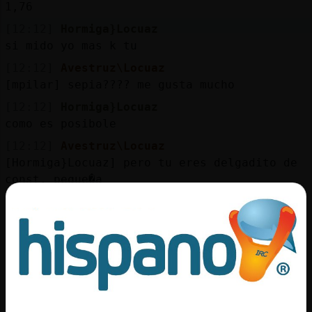
1,76
[12:12]
Hormiga}Locuaz
si mido yo mas k tu
[12:12]
Avestruz\Locuaz
[mpilar] sepia???? me gusta mucho
[12:12]
Hormiga}Locuaz
como es posibole
[12:12]
Avestruz\Locuaz
[Hormiga}Locuaz] pero tu eres delgadito de
const. peque�a
[12:12]
Hormiga}Locuaz
yo sepia no kiero d momento k pase un
tiempo
[12:12]
Hormiga}Locuaz
me comi 3 sepias mas grandes k la mano
[12:12]
Hormiga}Locuaz