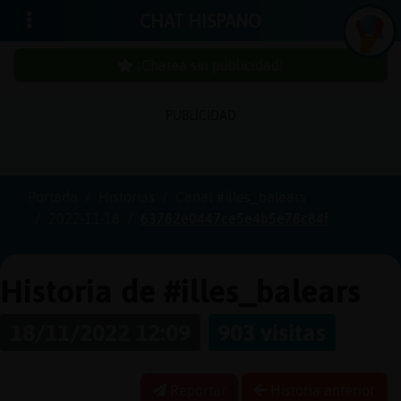
CHAT HISPANO
¡Chatea sin publicidad!
PUBLICIDAD
Iniciar
sesión
Portada
Historias
Canal #illes_balears
2022-11-18
63782e0447ce5e4b5e78c84f
¡Chatea
sin
publici
Historia de #illes_balears
18/11/2022 12:09
903 visitas
Crear
una
Reportar
Historia anterior
cuenta