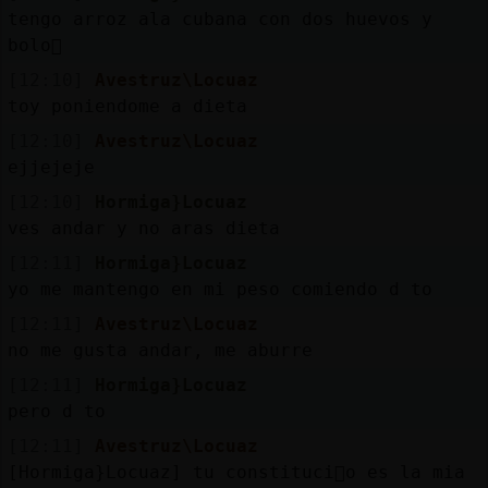
tengo arroz ala cubana con dos huevos y
bolo񥳡
[12:10]
Avestruz\Locuaz
toy poniendome a dieta
[12:10]
Avestruz\Locuaz
ejjejeje
[12:10]
Hormiga}Locuaz
ves andar y no aras dieta
[12:11]
Hormiga}Locuaz
yo me mantengo en mi peso comiendo d to
[12:11]
Avestruz\Locuaz
no me gusta andar, me aburre
[12:11]
Hormiga}Locuaz
pero d to
[12:11]
Avestruz\Locuaz
[Hormiga}Locuaz] tu constituci󮠮o es la mia