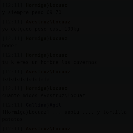
[12:11]
Hormiga}Locuaz
y siempre peso 69 70
[12:11]
Avestruz\Locuaz
yo delgado peso casi 100kg
[12:11]
Hormiga}Locuaz
hoder
[12:11]
Hormiga}Locuaz
tu k eres un hombre las cavernas
[12:11]
Avestruz\Locuaz
jajajajajajajaja
[12:11]
Hormiga}Locuaz
cuanto mides Avestruz\Locuaz
[12:11]
Gallina}Agil
[Hormiga}Locuaz] ... sepia .... y tortilla
patatas
[12:11]
Avestruz\Locuaz