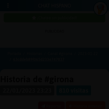
CHAT HISPANO
¡Chatea sin publicidad!
PUBLICIDAD
Iniciar
sesión
Portada
Historias
Canal #girona
2023-01-22
63cddeb89f065d233e747837
¡Chatea
sin
publici
Historia de #girona
22/01/2023 23:23
810 visitas
Crear
una
Reportar
Historia anterior
cuenta