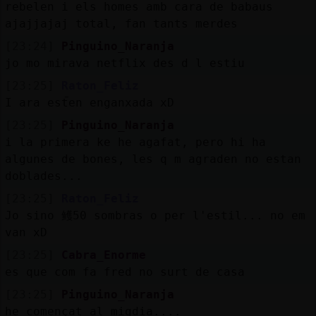
Mis
rebelen i els homes amb cara de babaus
blogs
ajajjajaj total, fan tants merdes
[23:24]
Pinguino_Naranja
jo mo mirava netflix des d l estiu
[23:25]
Raton_Feliz
Mis
I ara estࠢen enganxada xD
foros
[23:25]
Pinguino_Naranja
i la primera ke he agafat, pero hi ha
algunes de bones, les q m agraden no estan
Registr
doblades...
un
[23:25]
Raton_Feliz
canal
Jo sino 鳠50 sombras o per l'estil... no em
van xD
[23:25]
Cabra_Enorme
Más
es que com fa fred no surt de casa
gestion
[23:25]
Pinguino_Naranja
he començat al migdia....