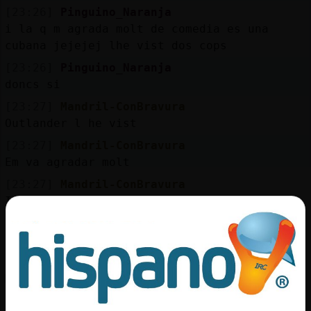
[23:26]
Pinguino_Naranja
i la q m agrada molt de comedia es una
cubana jejejej lhe vist dos cops
[23:26]
Pinguino_Naranja
doncs si
[23:27]
Mandril-ConBravura
Outlander l he vist
[23:27]
Mandril-ConBravura
Em va agradar molt
[23:27]
Mandril-ConBravura
I havia revolcons Raton_Feliz
[23:28]
Cabra_Enorme
ara ireu porno???
[23:28]
Raton_Feliz
Me l'apunto Mandril-ConBravura xDDD
[23:28]
Raton_Feliz