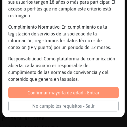
sus usuarios tengan 18 años o más para participar. El
fa moltes llues que ni mioro tele ni vaig
acceso a perfiles que no cumplan este criterio está
al cenema
restringido.
[23:31]
Mandril-ConBravura
No, Outlander 鳠de fa 200 anys a Escocia i
Cumplimiento Normativo: En cumplimiento de la
es junten amb una persona que viu en 1940/5
legislación de servicios de la sociedad de la
información, registramos los datos técnicos de
[23:31]
Mandril-ConBravura
conexión (IP y puerto) por un periodo de 12 meses.
Jo vaig anar a veure avatar
[23:31]
Cabra_Enorme
Responsabilidad: Como plataforma de comunicación
jo hi volia anar i al final no hi jhe fet
abierta, cada usuario es responsable del
cumplimiento de las normas de convivencia y del
[23:32]
Cabra_Enorme
contenido que genera en las salas.
la primera me va agradar
[23:32]
Mandril-ConBravura
Confirmar mayoría de edad - Entrar
Si a mi tamb�
[23:33]
Mandril-ConBravura
No cumplo los requisitos - Salir
Feia que no anava des de que van donar la
primera al cine