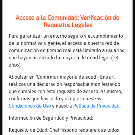
Ara? sempre Cabra_Enorme!
[23:28]
Raton_Feliz
Acceso a la Comunidad: Verificación de
XD
Requisitos Legales
[23:28]
Mandril-ConBravura
Para garantizar un entorno seguro y el cumplimiento
Per򠮯 鳠ni porno, i una serie de sexe
de la normativa vigente, el acceso a nuestra red de
[23:28]
Mandril-ConBravura
comunicación en tiempo real está limitado a usuarios
Sols que hi ha moments
que hayan alcanzado la mayoría de edad legal (18
[23:29]
Cabra_Enorme
años).
com sexo en NY?
Al pulsar en 'Confirmar mayoría de edad - Entrar',
[23:29]
Mandril-ConBravura
realizas una declaración responsable manifestando
La de la SAra?
que cumples con este requisito de acceso. Asimismo,
[23:29]
Mandril-ConBravura
confirmas que has leído y aceptas nuestras
Les 4 dones ?
Condiciones de Uso
y nuestra
Política de Privacidad
.
[23:29]
Cabra_Enorme
Información de Seguridad y Privacidad:
algo aixi
Requisito de Edad: ChatHispano requiere que todos
[23:30]
Cabra_Enorme