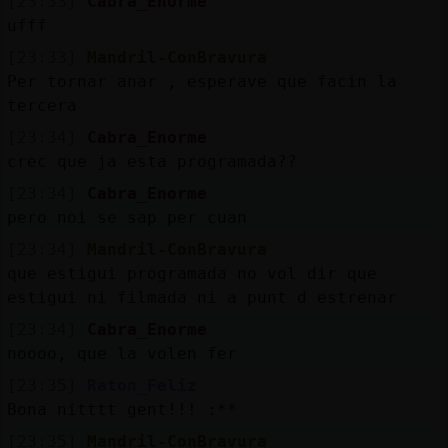
[23:33]
Cabra_Enorme
ufff
[23:33]
Mandril-ConBravura
Per tornar anar , esperave que facin la
tercera
[23:34]
Cabra_Enorme
crec que ja esta programada??
[23:34]
Cabra_Enorme
pero noi se sap per cuan
[23:34]
Mandril-ConBravura
que estigui programada no vol dir que
estigui ni filmada ni a punt d estrenar
[23:34]
Cabra_Enorme
noooo, que la volen fer
[23:35]
Raton_Feliz
Bona nitttt gent!!! :**
[23:35]
Mandril-ConBravura