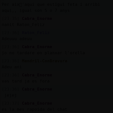
Per aix򬠤'aqui que estigui feta i arribi
aqui,, igual son 5 o 7 anys
[23:35]
Cabra_Enorme
nanit Raton_Feliz
[23:36]
Raton_Feliz
Adeuuu adeuu
[23:36]
Cabra_Enorme
jo no tardare en planxar l'orella
[23:36]
Mandril-ConBravura
Adeu ani
[23:36]
Cabra_Enorme
vas tard ja es fora
[23:36]
Cabra_Enorme
jejej
[23:37]
Cabra_Enorme
es la mes rapoida del chat