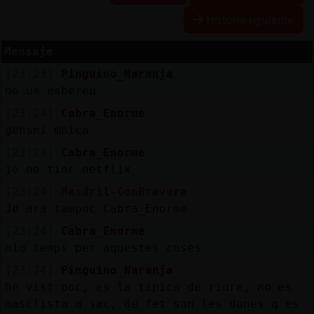
Historia siguiente
Mensaje
Reserva
[23:23]
Pinguino_Naranja
alias
no us esbereu
[23:24]
Cabra_Enorme
gensni mnica
Actuali
[23:24]
Cabra_Enorme
contras
jo no tinc netflix
[23:24]
Mandril-ConBravura
Jo ara tampoc Cabra_Enorme
Actuali
[23:24]
Cabra_Enorme
IP
nio temps per aquestes coses
virtual
[23:24]
Pinguino_Naranja
he vist poc, es la tipica de riure, no es
masclista a sac, de fet son les dones q es