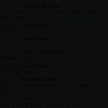
[23:25]
Pinguino_Naranja
si q surto si...he de treure gossos amb
akest putu fred
[23:26]
Cabra_Enorme
jajaja
[23:26]
Cabra_Enorme
val
[23:26]
Mandril-ConBravura
Hahaha Raton_Feliz
[23:26]
Cabra_Enorme
dons abriguet
[23:26]
Pinguino_Naranja
tinc un altre a mitges......outlander ,
mola
[23:26]
Raton_Feliz
Com a minim q ens alegrem la vista :P