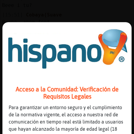
Mis
Beee i tu?
blogs
[15:51]
Cobaya{Suave
Bueno, anem fent...
[15:52]
Cobaya{Suave
Mis
porto uns dies durillos de feina
foros
[15:52]
Cobaya{Suave
però al final, feina és feina
[15:52]
Oso\Feroz
Registr
Que lo dolent sigui la feina....encara rai
un
[15:52]
Oso\Feroz
canal
Acceso a la Comunidad: Verificación de
Ja es divendres!!!!!!
Requisitos Legales
[15:52]
Cobaya{Suave
Sips!
Para garantizar un entorno seguro y el cumplimiento
Más
de la normativa vigente, el acceso a nuestra red de
[15:52]
Cobaya{Suave
gestion
comunicación en tiempo real está limitado a usuarios
per fi
que hayan alcanzado la mayoría de edad legal (18
[15:52]
Oso\Feroz