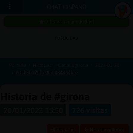
CHAT HISPANO
¡Chatea sin publicidad!
PUBLICIDAD
Iniciar
sesión
Portada
Historias
Canal #girona
2023-01-20
63cb3b17bfb78a0484464ba2
¡Chatea
sin
publici
Historia de #girona
20/01/2023 15:50
726 visitas
Crear
una
Reportar
Historia anterior
cuenta