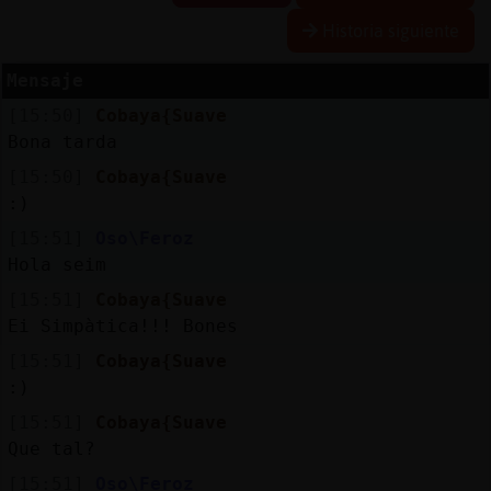
Historia siguiente
Mensaje
Reserva
[15:50]
Cobaya{Suave
alias
Bona tarda
[15:50]
Cobaya{Suave
:)
Actuali
[15:51]
Oso\Feroz
contras
Hola seim
[15:51]
Cobaya{Suave
Ei Simpàtica!!! Bones
Actuali
[15:51]
Cobaya{Suave
IP
:)
virtual
[15:51]
Cobaya{Suave
Que tal?
[15:51]
Oso\Feroz