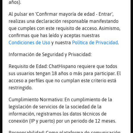
años).
Oh jo ja estic de finde
Al pulsar en 'Confirmar mayoría de edad - Entrar',
[15:53]
Cobaya{Suave
realizas una declaración responsable manifestando
ole
que cumples con este requisito de acceso. Asimismo,
[15:53]
Cobaya{Suave
confirmas que has leído y aceptas nuestras
tens festa el finde?
Condiciones de Uso
y nuestra
Política de Privacidad
.
[15:53]
Oso\Feroz
Información de Seguridad y Privacidad:
Xiiii
[15:53]
Cobaya{Suave
Requisito de Edad: ChatHispano requiere que todos
ole
sus usuarios tengan 18 años o más para participar. El
acceso a perfiles que no cumplan este criterio está
[15:53]
Cobaya{Suave
restringido.
doncs a gaudir-ho!
[15:54]
Oso\Feroz
Cumplimiento Normativo: En cumplimiento de la
I taaaant
legislación de servicios de la sociedad de la
información, registramos los datos técnicos de
[15:54]
Oso\Feroz
conexión (IP y puerto) por un periodo de 12 meses.
Vagi be a toooots
[15:54]
Cobaya{Suave
Responsabilidad: Como plataforma de comunicación