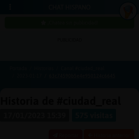
CHAT HISPANO
¡Chatea sin publicidad!
PUBLICIDAD
Iniciar
sesión
Portada
Historias
Canal #ciudad_real
2023-01-17
63c74590b5e4e950124c6645
¡Chatea
sin
publici
Historia de #ciudad_real
17/01/2023 15:39
575 visitas
Crear
una
Reportar
Historia anterior
cuenta