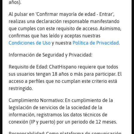
años).
menudas ventoleras tenemos
Al pulsar en 'Confirmar mayoría de edad - Entrar',
[15:43]
Culebra}Elocuente
realizas una declaración responsable manifestando
(xD)
que cumples con este requisito de acceso. Asimismo,
[15:43]
Culebra}Elocuente
confirmas que has leído y aceptas nuestras
tu mas rico q queso manchego curado
Condiciones de Uso
y nuestra
Política de Privacidad
.
[15:43]
Culebra}Elocuente
Información de Seguridad y Privacidad:
(xD)
[15:43]
Culebra}Elocuente
Requisito de Edad: ChatHispano requiere que todos
con aceite
sus usuarios tengan 18 años o más para participar. El
acceso a perfiles que no cumplan este criterio está
[15:43]
Culebra}Elocuente
restringido.
(xD)
[15:43]
Culebra}Elocuente
Cumplimiento Normativo: En cumplimiento de la
ta mas rico che
legislación de servicios de la sociedad de la
información, registramos los datos técnicos de
[15:44]
Culebra}Elocuente
conexión (IP y puerto) por un periodo de 12 meses.
poco
[15:44]
Culebra}Elocuente
Responsabilidad: Como plataforma de comunicación