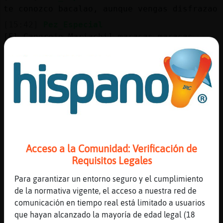
Mis
te conozco bacalao, aunque vengas disfrazao
blogs
[15:42]
Pez_Especial
[El_Cangrejo_Mariachi] maracas maracas
[15:42]
Culebra}Elocuente
Mis
[El_Cangrejo_Mariachi] hola wapo
foros
[15:42]
Culebra}Elocuente
[amantelesbiano] hola
[15:42]
Pez_Especial
Registr
hola amantelesbiano
un
[15:43]
Culebra}Elocuente
canal
Acceso a la Comunidad: Verificación de
(xD)
Requisitos Legales
[15:43]
Culebra}Elocuente
(xD)
Para garantizar un entorno seguro y el cumplimiento
Más
de la normativa vigente, el acceso a nuestra red de
[15:43]
Pez_Especial
gestion
comunicación en tiempo real está limitado a usuarios
ni los naranjos
que hayan alcanzado la mayoría de edad legal (18
[15:43]
Pez_Especial