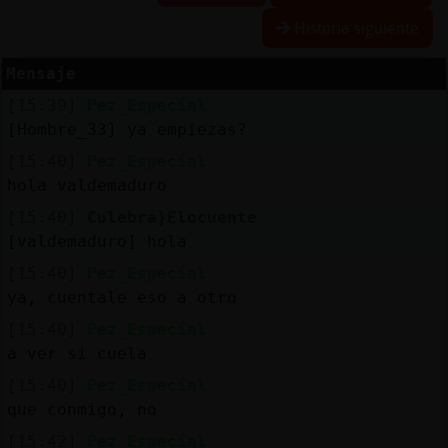
Historia siguiente
Mensaje
Reserva
[15:39]
Pez_Especial
alias
[Hombre_33] ya empiezas?
[15:40]
Pez_Especial
hola valdemaduro
Actuali
[15:40]
Culebra}Elocuente
contras
[valdemaduro] hola
[15:40]
Pez_Especial
ya, cuentale eso a otro
Actuali
[15:40]
Pez_Especial
IP
a ver si cuela
virtual
[15:40]
Pez_Especial
que conmigo, no
[15:42]
Pez_Especial