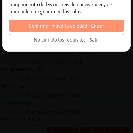
cumplimiento de las normas de convivencia y del
[13:29]
Murcielago{Humilde
contenido que genera en las salas.
Jajajaja
[13:30]
Murcielago{Humilde
Confirmar mayoría de edad - Entrar
Tranqui ya me quedo claro que no jugaré a
ese juego tan a la ligera
No cumplo los requisitos - Salir
[13:30]
Murcielago{Humilde
Algún juego más que deba saber?
[13:31]
Avestruz\Insufrible
de momento, no
[13:31]
Murcielago{Humilde
Menos mal
[13:31]
Murcielago{Humilde
Jajajajaja
[13:33]
Murcielago{Humilde
Gordy82: hola
Reportar
Historia anterior