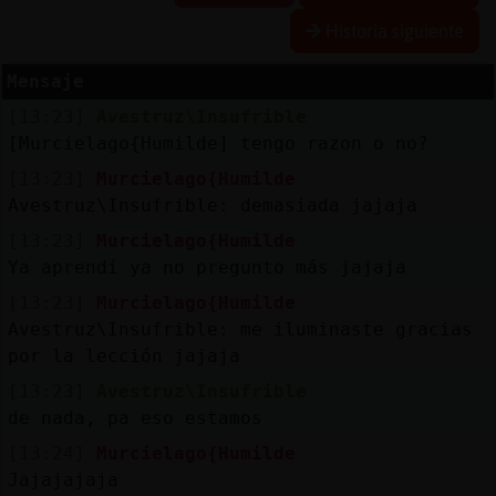
Historia siguiente
Mensaje
Reserva
[13:23]
Avestruz\Insufrible
alias
[Murcielago{Humilde] tengo razon o no?
[13:23]
Murcielago{Humilde
Avestruz\Insufrible: demasiada jajaja
Actuali
[13:23]
Murcielago{Humilde
contras
Ya aprendí ya no pregunto más jajaja
[13:23]
Murcielago{Humilde
Avestruz\Insufrible: me iluminaste gracias
Actuali
por la lección jajaja
IP
[13:23]
Avestruz\Insufrible
virtual
de nada, pa eso estamos
[13:24]
Murcielago{Humilde
Jajajajaja