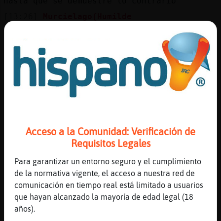
hasta que se demuestre lo contrario
[13:26]
Murcielago{Humilde
Jajajaja
[13:26]
Murcielago{Humilde
De igual modo antes de comprarlo me pasaré
por aquí a preguntar de nuevo jajaja
[13:26]
Murcielago{Humilde
Por si acaso jajaj
[13:27]
Avestruz\Insufrible
eso
Acceso a la Comunidad: Verificación de
[13:27]
Avestruz\Insufrible
Requisitos Legales
si hay alguna novedad, yo te la digo
Para garantizar un entorno seguro y el cumplimiento
[13:27]
Murcielago{Humilde
de la normativa vigente, el acceso a nuestra red de
Genial confío en ti!
comunicación en tiempo real está limitado a usuarios
[13:27]
Murcielago{Humilde
que hayan alcanzado la mayoría de edad legal (18
Jajajajaja
años).