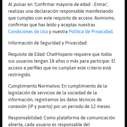
[13:27]
Avestruz\Insufrible
Al pulsar en 'Confirmar mayoría de edad - Entrar',
[Murcielago{Humilde] y no hablemos de lo a
realizas una declaración responsable manifestando
gusto que te quedas cuando se la comes a
que cumples con este requisito de acceso. Asimismo,
alguien
confirmas que has leído y aceptas nuestras
[13:28]
Murcielago{Humilde
Condiciones de Uso
y nuestra
Política de Privacidad
.
Pero tiene lagunas también.. eh por que te
Información de Seguridad y Privacidad:
enfadas si te la comen...
[13:29]
Avestruz\Insufrible
Requisito de Edad: ChatHispano requiere que todos
es que igual depende de quien te la coma
sus usuarios tengan 18 años o más para participar. El
acceso a perfiles que no cumplan este criterio está
[13:29]
Avestruz\Insufrible
restringido.
xdddddddddd
[13:29]
Murcielago{Humilde
Cumplimiento Normativo: En cumplimiento de la
Jajajajaja
legislación de servicios de la sociedad de la
información, registramos los datos técnicos de
[13:29]
Avestruz\Insufrible
conexión (IP y puerto) por un periodo de 12 meses.
ya, ya no digo na
[13:29]
Avestruz\Insufrible
Responsabilidad: Como plataforma de comunicación
que al final, me auto baneo
abierta, cada usuario es responsable del