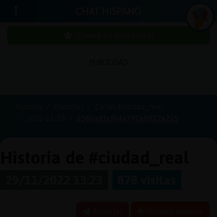
CHAT HISPANO
¡Chatea sin publicidad!
PUBLICIDAD
Iniciar
sesión
Portada
Historias
Canal #ciudad_real
2022-11-29
6386ad1cfb4a792ab012a225
¡Chatea
sin
publici
Historia de #ciudad_real
29/11/2022 13:23
878 visitas
Crear
una
Reportar
Historia anterior
cuenta