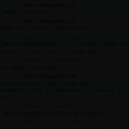
Mis
[13:24]
Murcielago{Humilde
blogs
Jamás lo vi así
[13:24]
Murcielago{Humilde
Debo ser un poco ingenua jajaja
Mis
[13:25]
Avestruz\Insufrible
foros
[Murcielago{Humilde] no le compres jamas un
parchis a tus hijos el dia de ma񡮡
[13:25]
Avestruz\Insufrible
ya sabes lo que hay
Registr
un
[13:26]
Murcielago{Humilde
canal
Avestruz\Insufrible: nada nada.. ya
aprendí jajaja ya como mucho la oca esa si
no?
[13:26]
Avestruz\Insufrible
Más
[Murcielago{Humilde] ese de momento, si
gestion
[13:26]
Avestruz\Insufrible