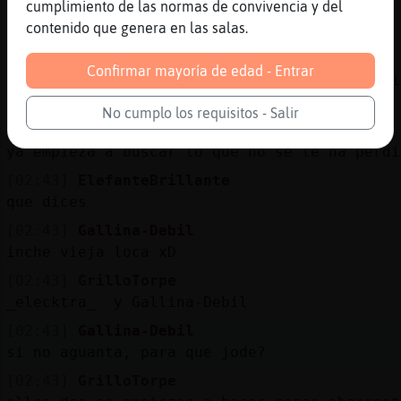
cumplimiento de las normas de convivencia y del
alguien ha congeniado con su amiga hasta el
contenido que genera en las salas.
pubto de terminar folando
[02:42]
GrilloTorpe
Confirmar mayoría de edad - Entrar
ElefanteBrillante la que hizo eso fue Galli
Debil
No cumplo los requisitos - Salir
[02:43]
Gallina-Debil
ya empieza a buscar lo que no se le ha perdi
[02:43]
ElefanteBrillante
que dices
[02:43]
Gallina-Debil
inche vieja loca xD
[02:43]
GrilloTorpe
_elecktra_ y Gallina-Debil
[02:43]
Gallina-Debil
si no aguanta, para que jode?
[02:43]
GrilloTorpe