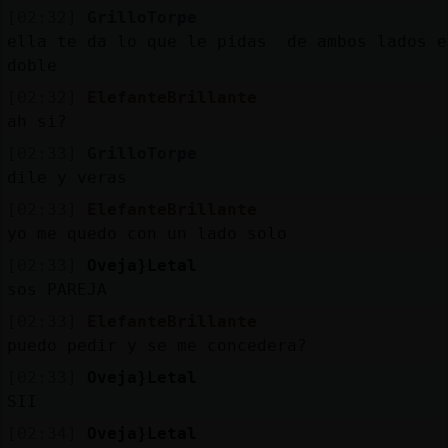
Mis
[02:32]
GrilloTorpe
blogs
ella te da lo que le pidas de ambos lados e
doble
[02:32]
ElefanteBrillante
ah si?
Mis
foros
[02:33]
GrilloTorpe
dile y veras
[02:33]
ElefanteBrillante
yo me quedo con un lado solo
Registr
un
[02:33]
Oveja}Letal
canal
sos PAREJA
[02:33]
ElefanteBrillante
puedo pedir y se me concedera?
[02:33]
Oveja}Letal
Más
SII
gestion
[02:34]
Oveja}Letal