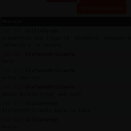
Historia siguiente
Mensaje
Reserva
[02:29]
GrilloTorpe
alias
preparense que llego la pandemia, busquen e
refuerzo y la vacuna
[02:30]
ElefanteBrillante
Actuali
hola
contras
[02:31]
ElefanteBrillante
estoy aburrio
[02:31]
ElefanteBrillante
Actuali
quien quiere echar una rato
IP
[02:32]
GrilloTorpe
virtual
ElefanteBrillante buca la luna
[02:32]
GrilloTorpe
busca