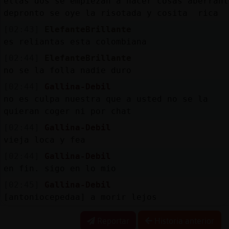
ellas dos se empiezan a hacer cosas aberrant
depronto se oye la risotada y cosita rica
[02:43]
ElefanteBrillante
es reliantas esta colombiana
[02:44]
ElefanteBrillante
no se la folla nadie duro
[02:44]
Gallina-Debil
no es culpa nuestra que a usted no se la
quieran coger ni por chat
[02:44]
Gallina-Debil
vieja loca y fea
[02:44]
Gallina-Debil
en fin. sigo en lo mio
[02:45]
Gallina-Debil
[antoniocepedaa] a morir lejos
Reportar
Historia anterior