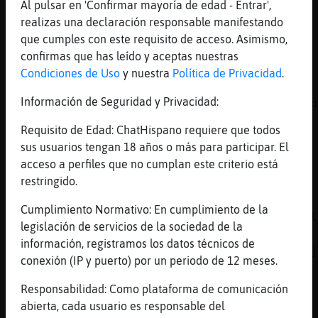
Al pulsar en 'Confirmar mayoría de edad - Entrar',
[02:39]
Oveja}Letal
realizas una declaración responsable manifestando
siii
que cumples con este requisito de acceso. Asimismo,
[02:39]
Oveja}Letal
confirmas que has leído y aceptas nuestras
sii
Condiciones de Uso
y nuestra
Política de Privacidad
.
[02:39]
ElefanteBrillante
Información de Seguridad y Privacidad:
pues en general me gustaria que carlasemos p
telegram de forma privada
Requisito de Edad: ChatHispano requiere que todos
[02:40]
ElefanteBrillante
sus usuarios tengan 18 años o más para participar. El
noeliia23: hola amiga noelia
acceso a perfiles que no cumplan este criterio está
restringido.
[02:41]
Aguila{Feroz
Sintoniza:
Cumplimiento Normativo: En cumplimiento de la
https://chathispano.link/q0yVcZ2isBfeJvfnCul
legislación de servicios de la sociedad de la
por reproductor:
información, registramos los datos técnicos de
https://chathispano.link/VCCPIS44uL/b0x7A3pj
conexión (IP y puerto) por un periodo de 12 meses.
Emite: Aguila{Feroz Peticiones !peticion
Cantante -Cancion. o privado al Dj Gracias.
Responsabilidad: Como plataforma de comunicación
abierta, cada usuario es responsable del
[02:42]
ElefanteBrillante