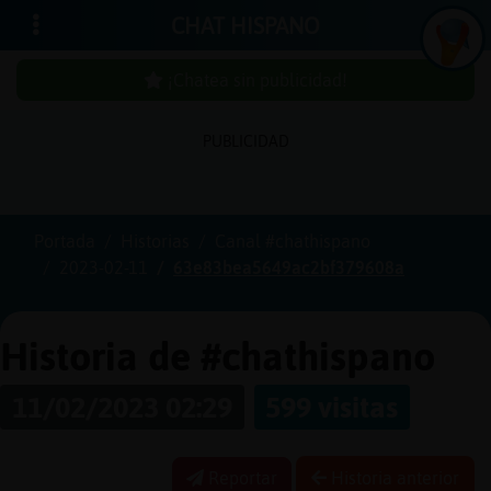
CHAT HISPANO
¡Chatea sin publicidad!
PUBLICIDAD
Iniciar
sesión
Portada
Historias
Canal #chathispano
2023-02-11
63e83bea5649ac2bf379608a
¡Chatea
sin
publici
Historia de #chathispano
11/02/2023 02:29
599 visitas
Crear
una
Reportar
Historia anterior
cuenta