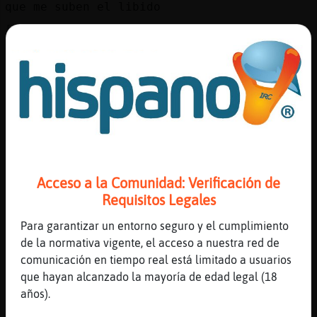
que me suben el libido
[02:37]
GrilloTorpe
que bien no tienes que usar vayagra
[02:37]
GrilloTorpe
ElefanteBrillante hablemos por aquí en la
general
[02:38]
ElefanteBrillante
vale mejor
[02:38]
ElefanteBrillante
Acceso a la Comunidad: Verificación de
no te gusto mi proposicion
Requisitos Legales
[02:38]
Oveja}Letal
siii
Para garantizar un entorno seguro y el cumplimiento
de la normativa vigente, el acceso a nuestra red de
[02:38]
Oveja}Letal
comunicación en tiempo real está limitado a usuarios
los dos?
que hayan alcanzado la mayoría de edad legal (18
[02:39]
GrilloTorpe
años).
no , sólo que es mejor hablar en la general