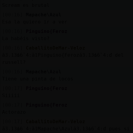
Scream es brutal
[00:16]
Mapache\Azul
Esa la quiero ir a ver
[00:16]
Pinguino{Feroz
La habéis visto?
[00:16]
CaballitoDeMar-Veloz
ă3.׃13ԃ6`׃4.ă1Pinguino{Feroză3.׃13ԃ6`׃4.ď del
russell?
[00:16]
Mapache\Azul
Tiene una pinta de locos
[00:17]
Pinguino{Feroz
Siiiii
[00:17]
Pinguino{Feroz
Actorazo
[00:17]
CaballitoDeMar-Veloz
ă3.׃13ԃ6`׃4.ă1Mapache\Azulă3.׃13ԃ6`׃4.ď pues si