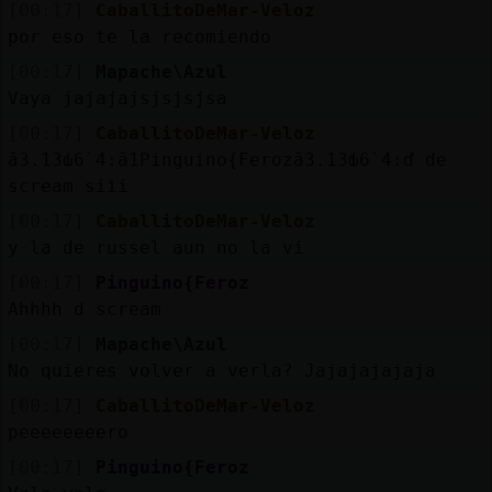
[00:17]
CaballitoDeMar-Veloz
por eso te la recomiendo
[00:17]
Mapache\Azul
Vaya jajajajsjsjsjsa
[00:17]
CaballitoDeMar-Veloz
ă3.׃13ԃ6`׃4.ă1Pinguino{Feroză3.׃13ԃ6`׃4.ď de
scream siii
[00:17]
CaballitoDeMar-Veloz
y la de russel aun no la vi
[00:17]
Pinguino{Feroz
Ahhhh d scream
[00:17]
Mapache\Azul
No quieres volver a verla? Jajajajajaja
[00:17]
CaballitoDeMar-Veloz
peeeeeeeero
[00:17]
Pinguino{Feroz