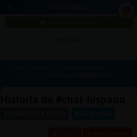
CHAT HISPANO
¡Chatea sin publicidad!
In
ic
ia
r
e
s
ió
n
PUBLICIDAD
s
Portada
Historias
Canal #chat-hispano
¡C
h
a
te
a
in
u
b
lic
id
a
d
2023-04-11
6435f62c1b396a0dd0235673
s
p
!
Historia de #chat-hispano
11/04/2023 00:00
854 visitas
C
r
e
a
r
n
a
u
e
n
ta
u
c
Reportar
Historia anterior