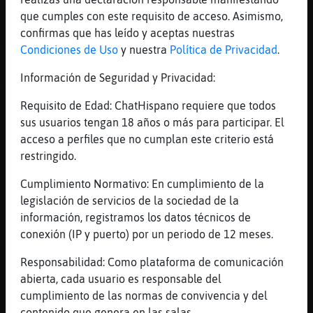
XD
que cumples con este requisito de acceso. Asimismo,
[00:11]
CaballitoDeMar-Veloz
confirmas que has leído y aceptas nuestras
xddddddddd
Condiciones de Uso
y nuestra
Política de Privacidad
.
[00:11]
Mapache\Azul
Información de Seguridad y Privacidad:
Jajajajajajajajaajajajajajajajajaj
Requisito de Edad: ChatHispano requiere que todos
[00:11]
CaballitoDeMar-Veloz
sus usuarios tengan 18 años o más para participar. El
o un difusor con forma de pato
acceso a perfiles que no cumplan este criterio está
[00:11]
CaballitoDeMar-Veloz
restringido.
:o
Cumplimiento Normativo: En cumplimiento de la
[00:11]
Pinguino{Feroz
legislación de servicios de la sociedad de la
Si que habéis bebió cerveza si
información, registramos los datos técnicos de
[00:11]
Pinguino{Feroz
conexión (IP y puerto) por un periodo de 12 meses.
Jajajajajaja
Responsabilidad: Como plataforma de comunicación
[00:11]
Mapache\Azul
abierta, cada usuario es responsable del
Estamos hasta arriba jajajajaj
cumplimiento de las normas de convivencia y del
[00:12]
Mapache\Azul
contenido que genera en las salas.