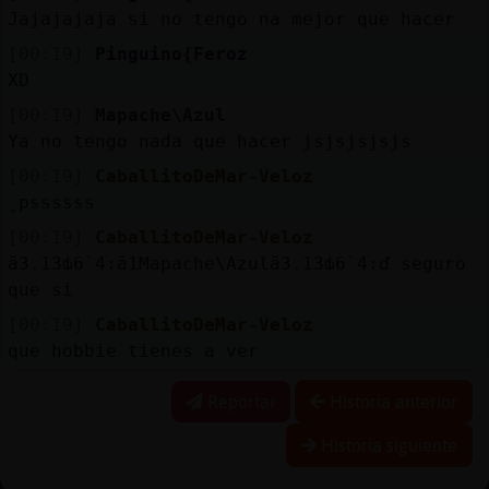
Jajajajaja si no tengo na mejor que hacer
[00:19]
Pinguino{Feroz
XD
[00:19]
Mapache\Azul
Ya no tengo nada que hacer jsjsjsjsjs
[00:19]
CaballitoDeMar-Veloz
̬ pssssss
[00:19]
CaballitoDeMar-Veloz
ă3.׃13ԃ6`׃4.ă1Mapache\Azulă3.׃13ԃ6`׃4.ď seguro
que si
[00:19]
CaballitoDeMar-Veloz
que hobbie tienes a ver
Reportar
Historia anterior
Historia siguiente