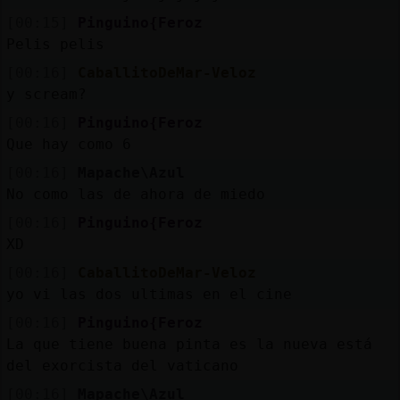
[00:15]
Pinguino{Feroz
Pelis pelis
[00:16]
CaballitoDeMar-Veloz
y scream?
[00:16]
Pinguino{Feroz
Que hay como 6
[00:16]
Mapache\Azul
No como las de ahora de miedo
[00:16]
Pinguino{Feroz
XD
[00:16]
CaballitoDeMar-Veloz
yo vi las dos ultimas en el cine
[00:16]
Pinguino{Feroz
La que tiene buena pinta es la nueva está
del exorcista del vaticano
[00:16]
Mapache\Azul