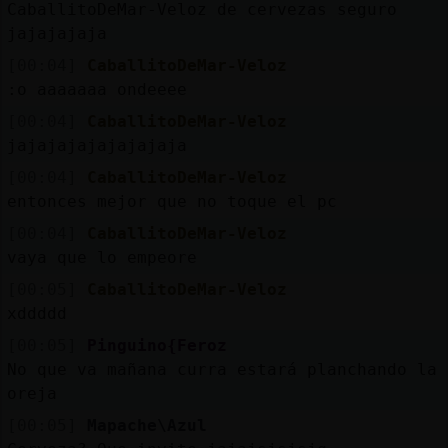
CaballitoDeMar-Veloz de cervezas seguro
jajajajaja
[00:04]
CaballitoDeMar-Veloz
:o aaaaaaa ondeeee
[00:04]
CaballitoDeMar-Veloz
jajajajajajajajaja
[00:04]
CaballitoDeMar-Veloz
entonces mejor que no toque el pc
[00:04]
CaballitoDeMar-Veloz
vaya que lo empeore
[00:05]
CaballitoDeMar-Veloz
xddddd
[00:05]
Pinguino{Feroz
No que va mañana curra estará planchando la
oreja
[00:05]
Mapache\Azul