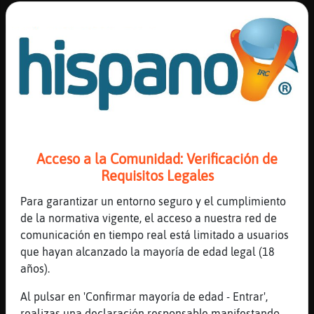
[00:10]
Mapache\Azul
Me quedado patidifuso
[00:10]
Mapache\Azul
Jajajajajajajajaa
[00:10]
CaballitoDeMar-Veloz
jaaaaaajajajajaja
[00:10]
CaballitoDeMar-Veloz
porqueeee Mapache\Azul
Acceso a la Comunidad: Verificación de
[00:11]
CaballitoDeMar-Veloz
Requisitos Legales
que conste que no quiero intoxicar a
Para garantizar un entorno seguro y el cumplimiento
Pinguino{Feroz
de la normativa vigente, el acceso a nuestra red de
[00:11]
Mapache\Azul
comunicación en tiempo real está limitado a usuarios
Por eso lo quieres matar ajjajajajaja
que hayan alcanzado la mayoría de edad legal (18
[00:11]
Pinguino{Feroz
años).
Patidifuso es un pato difuminado?
Al pulsar en 'Confirmar mayoría de edad - Entrar',
[00:11]
Pinguino{Feroz
realizas una declaración responsable manifestando