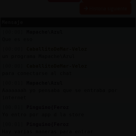
Historia siguiente
R
e
s
e
r
v
a
r
lia
s
Mensaje
a
[00:00]
Mapache\Azul
Que es eso
A
c
tu
a
liz
a
o
n
tr
a
s
e
ñ
a
[00:00]
CaballitoDeMar-Veloz
r c
un programa Mapache\Azul
[00:00]
CaballitoDeMar-Veloz
para conectarse al chat
A
c
tu
a
liz
a
r
ir
tu
a
[00:01]
Mapache\Azul
IP
Aaaaaaah yo pensaba que se entraba por
v
l
internet
[00:01]
Pinguino{Feroz
Yo entro por app d la store
M
is
lo
g
s
[00:01]
Pinguino{Feroz
b
Hay varias maneras para entrar