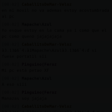
[00:02]
CaballitoDeMar-Veloz
en mi movil no va ademas estoy acostumbrada
M
is
r
o
s
al pc
fo
[00:02]
Mapache\Azul
Yo esque estoy en la cama ya i como que el
pc como queno jajajajaja
R
e
g
is
tr
a
r
n
a
n
a
[00:02]
CaballitoDeMar-Veloz
u
ă3.׃13ԃ6`׃4.ă1Mapache\Azulă3.׃13ԃ6`׃4.ď si
c
l
fuese portatil sii
[00:02]
Pinguino{Feroz
Mi pc está petao XF
M
á
s
e
s
o
n
e
s
[00:02]
Mapache\Azul
g
A eso siii
[00:02]
Pinguino{Feroz
Manazas soy jajaja
[00:02]
CaballitoDeMar-Veloz