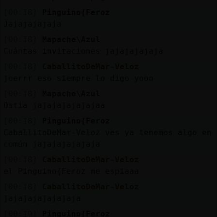
[00:18]
Pinguino{Feroz
Jajajajajaja
[00:18]
Mapache\Azul
Cuántas invitaciones jajajajajaja
[00:18]
CaballitoDeMar-Veloz
joerrr eso siempre lo digo yooo
[00:18]
Mapache\Azul
Ostia jajajajajajajaa
[00:18]
Pinguino{Feroz
CaballitoDeMar-Veloz ves ya tenemos algo en
común jajajajajajaja
[00:18]
CaballitoDeMar-Veloz
el Pinguino{Feroz me espiaaa
[00:18]
CaballitoDeMar-Veloz
jajajajajajajaja
[00:19]
Pinguino{Feroz