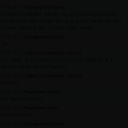
[00:04]
Pinguino{Feroz
CaballitoDeMar-Veloz na es configuración
pero como no tengo ni p i pues hace un mes
o más espero un colega que venga
[00:04]
Pinguino{Feroz
XD
[00:04]
CaballitoDeMar-Veloz
ă3.׃13ԃ6`׃4.ă1Pinguino{Feroză3.׃13ԃ6`׃4.ď y
donde anda tu colegaaa?
[00:04]
CaballitoDeMar-Veloz
psssss
[00:04]
Mapache\Azul
Se marchóooooo
[00:04]
Mapache\Azul
Jajajajajaa
[00:04]
Pinguino{Feroz