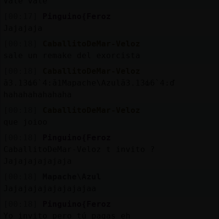
Vale vale
[00:17]
Pinguino{Feroz
Jajajaja
[00:18]
CaballitoDeMar-Veloz
sale un remake del exorcista
[00:18]
CaballitoDeMar-Veloz
ă3.׃13ԃ6`׃4.ă1Mapache\Azulă3.׃13ԃ6`׃4.ď
hahahahahahaha
[00:18]
CaballitoDeMar-Veloz
que joioo
[00:18]
Pinguino{Feroz
CaballitoDeMar-Veloz t invito ?
Jajajajajajaja
[00:18]
Mapache\Azul
Jajajajajajajajajaa
[00:18]
Pinguino{Feroz
Yo invito pero tú pagas eh