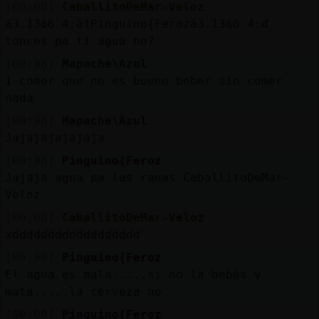
[00:08]
CaballitoDeMar-Veloz
ă3.׃13ԃ6`׃4.ă1Pinguino{Feroză3.׃13ԃ6`׃4.ď
tonces pa ti agua no?
[00:08]
Mapache\Azul
I comer que no es bueno beber sin comer
nada
[00:08]
Mapache\Azul
Jajajajajajaja
[00:08]
Pinguino{Feroz
Jajaja agua pa las ranas CaballitoDeMar-
Veloz
[00:08]
CaballitoDeMar-Veloz
xdddddddddddddddddd
[00:09]
Pinguino{Feroz
El agua es mala.....si no la bebés y
mata.....la cerveza no
[00:09]
Pinguino{Feroz