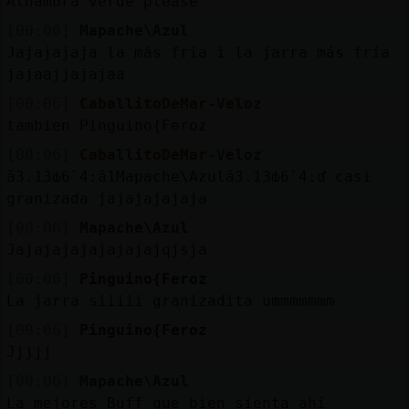
Alhambra verde please
[00:06]
Mapache\Azul
Jajajajaja la más fría i la jarra más fría
jajaajjajajaa
[00:06]
CaballitoDeMar-Veloz
tambien Pinguino{Feroz
[00:06]
CaballitoDeMar-Veloz
ă3.׃13ԃ6`׃4.ă1Mapache\Azulă3.׃13ԃ6`׃4.ď casi
granizada jajajajajaja
[00:06]
Mapache\Azul
Jajajajajajajajajqjsja
[00:06]
Pinguino{Feroz
La jarra siiiii granizadita ummmmmmm
[00:06]
Pinguino{Feroz
Jjjjj
[00:06]
Mapache\Azul
La mejores Buff que bien sienta ahí