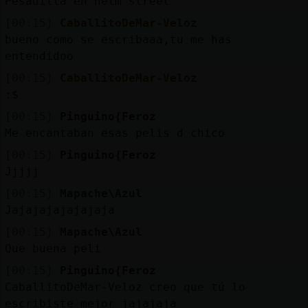
Pesadilla en helm street
[00:15]
CaballitoDeMar-Veloz
bueno como se escribaaa,tu me has
entendidoo
[00:15]
CaballitoDeMar-Veloz
:$
[00:15]
Pinguino{Feroz
Me encantaban esas pelis d chico
[00:15]
Pinguino{Feroz
Jjjjj
[00:15]
Mapache\Azul
Jajajajajajajaja
[00:15]
Mapache\Azul
Que buena peli
[00:15]
Pinguino{Feroz
CaballitoDeMar-Veloz creo que tú lo
escribiste mejor jajajaja