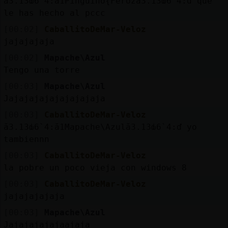
ă3.׃13ԃ6`׃4.ă1Pinguino{Feroză3.׃13ԃ6`׃4.ď que
le has hecho al pccc
[00:02]
CaballitoDeMar-Veloz
jajajajaja
[00:02]
Mapache\Azul
Tengo una torre
[00:03]
Mapache\Azul
Jajajajajajajajajaja
[00:03]
CaballitoDeMar-Veloz
ă3.׃13ԃ6`׃4.ă1Mapache\Azulă3.׃13ԃ6`׃4.ď yo
tambiennn
[00:03]
CaballitoDeMar-Veloz
la pobre un poco vieja con windows 8
[00:03]
CaballitoDeMar-Veloz
jajajajajaja
[00:03]
Mapache\Azul
Jajajajajajaajaja