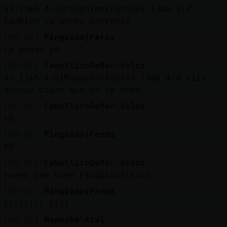
ă3.׃13ԃ6`׃4.ă1Pinguino{Feroză3.׃13ԃ6`׃4.ď
tambien te ponen cerveee?
[00:07]
Pinguino{Feroz
La pongo yo
[00:07]
CaballitoDeMar-Veloz
ă3.׃13ԃ6`׃4.ă1Mapache\Azulă3.׃13ԃ6`׃4.ď siii
aunque digan que no se debe
[00:07]
CaballitoDeMar-Veloz
xD
[00:07]
Pinguino{Feroz
XD
[00:07]
CaballitoDeMar-Veloz
joeee que bien Pinguino{Feroz
[00:07]
Pinguino{Feroz
Siiiiiii jjjj
[00:07]
Mapache\Azul