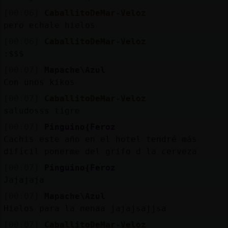
[00:06]
CaballitoDeMar-Veloz
pero echale hielos
[00:06]
CaballitoDeMar-Veloz
:$$$
[00:07]
Mapache\Azul
Con unos kikos
[00:07]
CaballitoDeMar-Veloz
saludosss tigre
[00:07]
Pinguino{Feroz
Cachis este año en el hotel tendré más
difícil ponerme del grifo d la cerveza
[00:07]
Pinguino{Feroz
Jajajaja
[00:07]
Mapache\Azul
Hielos para la nenaa jajajsajjsa
[00:07]
CaballitoDeMar-Veloz