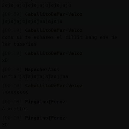
Jajajajajajajajajajajaja
[00:09]
CaballitoDeMar-Veloz
jajajajajajajaajajaja
[00:10]
CaballitoDeMar-Veloz
como si te echases el cillit bang ese de
las tuberias
[00:10]
CaballitoDeMar-Veloz
xD
[00:10]
Mapache\Azul
Ostia jajajajajajaajjaa
[00:10]
CaballitoDeMar-Veloz
:$$$$$$$$
[00:10]
Pinguino{Feroz
A xupitos
[00:10]
Pinguino{Feroz
XD