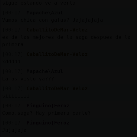
sigue estando ve a verla
[00:17]
Mapache\Azul
Vamos chica con gafas? Jajajajaja
[00:17]
CaballitoDeMar-Veloz
es de las mejores de la saga despues de la
primera
[00:17]
CaballitoDeMar-Veloz
xddddd
[00:17]
Mapache\Azul
La as visto ya???
[00:17]
CaballitoDeMar-Veloz
siiiiiiii
[00:17]
Pinguino{Feroz
Como.saga? Hay primera parte?
[00:17]
Pinguino{Feroz
Jajajaja