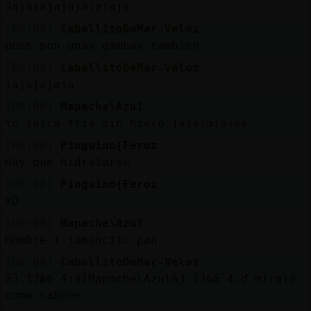
Jajajajajajajajaja
[00:08]
CaballitoDeMar-Veloz
pues pon unas gambas tambien
[00:08]
CaballitoDeMar-Veloz
jajajajaja
[00:08]
Mapache\Azul
Yo jarra fría sin hielo jajajajajss
[00:08]
Pinguino{Feroz
Hay que hidratarse
[00:08]
Pinguino{Feroz
XD
[00:08]
Mapache\Azul
Hombre i jamoncito pan
[00:08]
CaballitoDeMar-Veloz
ă3.׃13ԃ6`׃4.ă1Mapache\Azulă3.׃13ԃ6`׃4.ď miralo
como sabeee