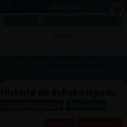
CHAT HISPANO
¡Chatea sin publicidad!
PUBLICIDAD
Iniciar
sesión
Portada
Historias
Canal #chat-hispano
2023-02-11
63e83bd15649ac2bf3796088
¡Chatea
sin
publici
Historia de #chat-hispano
11/02/2023 12:14
574 visitas
Crear
una
Reportar
Historia anterior
cuenta