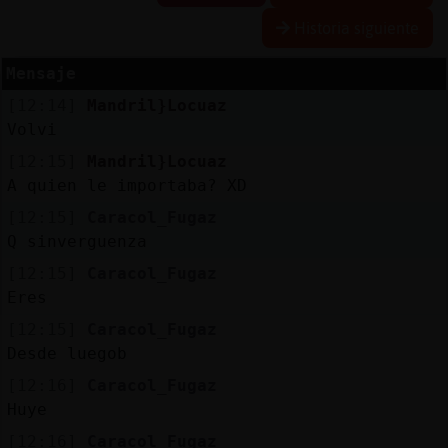
Historia siguiente
Mensaje
Reserva
[12:14]
Mandril}Locuaz
alias
Volvi
[12:15]
Mandril}Locuaz
A quien le importaba? XD
Actuali
[12:15]
Caracol_Fugaz
contras
Q sinverguenza
[12:15]
Caracol_Fugaz
Eres
Actuali
[12:15]
Caracol_Fugaz
IP
Desde luegob
virtual
[12:16]
Caracol_Fugaz
Huye
[12:16]
Caracol_Fugaz