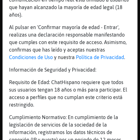
Culoo
que hayan alcanzado la mayoría de edad legal (18
años).
[12:17]
Caracol_Fugaz
Pues el tío tonto
Al pulsar en 'Confirmar mayoría de edad - Entrar',
[12:17]
Caracol_Fugaz
realizas una declaración responsable manifestando
Estamos hablando
que cumples con este requisito de acceso. Asimismo,
confirmas que has leído y aceptas nuestras
[12:17]
Caracol_Fugaz
Condiciones de Uso
y nuestra
Política de Privacidad
.
Y descokecta
[12:17]
Mandril}Locuaz
Información de Seguridad y Privacidad:
O.o
Requisito de Edad: ChatHispano requiere que todos
[12:17]
Caracol_Fugaz
sus usuarios tengan 18 años o más para participar. El
Q poco te han enseñado en la escuela y
acceso a perfiles que no cumplan este criterio está
alomjeor tienesbhasta la e.s.o
restringido.
[12:18]
Caracol_Fugaz
Cumplimiento Normativo: En cumplimiento de la
Q poquito
legislación de servicios de la sociedad de la
[12:18]
Caracol_Fugaz
información, registramos los datos técnicos de
Asi serian los profesores
conexión (IP y puerto) por un periodo de 12 meses.