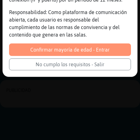
[12:18]
Caracol_Fugaz
Responsabilidad: Como plataforma de comunicación
Q tebias como tu
abierta, cada usuario es responsable del
[12:19]
Mandril}Locuaz
cumplimiento de las normas de convivencia y del
No pide nadaxD
contenido que genera en las salas.
Reportar
Historia anterior
Confirmar mayoría de edad - Entrar
Historia siguiente
No cumplo los requisitos - Salir
PUBLICIDAD