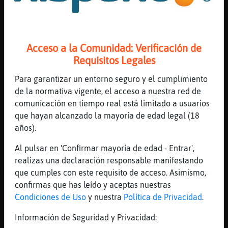
Todo un lumbreras
[01:29]
Oveja\SinLuces
vale una momia que se cuida
[01:29]
Oveja\SinLuces
Acceso a la Comunidad: Verificación de
y se ejercita eso es mucho mejor
Requisitos Legales
[01:29]
Oveja\SinLuces
Para garantizar un entorno seguro y el cumplimiento
adelante
de la normativa vigente, el acceso a nuestra red de
[01:30]
Oveja\SinLuces
comunicación en tiempo real está limitado a usuarios
por mi bieen no te rayes follate a tu primo
que hayan alcanzado la mayoría de edad legal (18
años).
[01:30]
Pez{Veloz
Recuerda si son primos
Al pulsar en 'Confirmar mayoría de edad - Entrar',
[01:30]
Pez{Veloz
realizas una declaración responsable manifestando
Más te la arrimo
que cumples con este requisito de acceso. Asimismo,
confirmas que has leído y aceptas nuestras
[01:30]
Pez{Veloz
Condiciones de Uso
y nuestra
Política de Privacidad
.
XD
[01:30]
Oveja\SinLuces
Información de Seguridad y Privacidad: