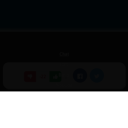
Chat
Foro
Blogs
|
Facebook
Twitter
-22
Noticias
Normas
Estadísticas
Historias
Tu foro gratis