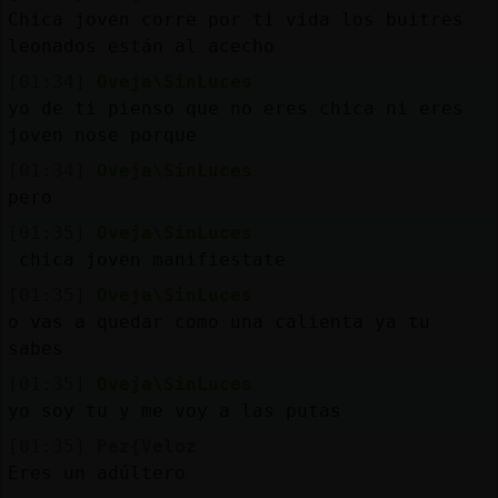
Chica joven corre por ti vida los buitres
leonados están al acecho
[01:34]
Oveja\SinLuces
yo de ti pienso que no eres chica ni eres
joven nose porque
[01:34]
Oveja\SinLuces
pero
[01:35]
Oveja\SinLuces
chica joven manifiestate
[01:35]
Oveja\SinLuces
o vas a quedar como una calienta ya tu
sabes
[01:35]
Oveja\SinLuces
yo soy tu y me voy a las putas
[01:35]
Pez{Veloz
Eres un adúltero