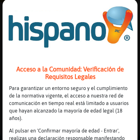
Las que más gustan
Las que más disgustan
Canal #chat-hispano
-
01/12/2022 04:07
Reserva
alias
Caiman\Rapaz
: y aqui se termina
Caiman\Rapaz
: este amor limosneroo
Mosquito\Paciente
: Hola buenas
Actuali
noches
Acceso a la Comunidad: Verificación de
contras
Caiman\Rapaz
: pero que voy hacer
Requisitos Legales
Mosquito\Paciente
: Con que
...
Para garantizar un entorno seguro y el cumplimiento
de la normativa vigente, el acceso a nuestra red de
Actuali
46 líneas de 2 usuarios
957 visitas
-11 puntos
comunicación en tiempo real está limitado a usuarios
IP
que hayan alcanzado la mayoría de edad legal (18
virtual
años).
1
Al pulsar en 'Confirmar mayoría de edad - Entrar',
realizas una declaración responsable manifestando