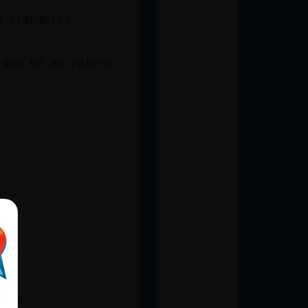
a tranquila.
 que no me entero
 m�s