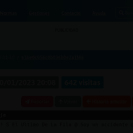
Bus
Normas
Gestiones
Contacto
Ayuda
PUBLICIDAD
3-01-10
63be0c056c0b036b0e2a1f46
0/01/2023 20:08
642 visitas
Reportar
Volver
Historia anterior
je
 ! S El Ultimo De La Fila @ Soy un accidente 