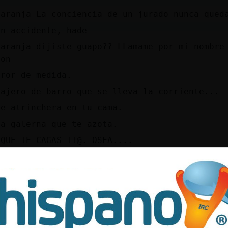
Naranja La conciencia de un jurado nunca qued
un accidente, hade
Naranja dijiste guapo?? LLamame por mi nombre
zon
rror de medida.
iajero de barro que se lleva la corriente...
se atrinchera en tu cama.
la galerna que te azota.
 QUE TE CAGAS TI@. OSEA....
onjuro al huracᮡ
 Soy el hombre que veis.
 QUE TE CAGAS TI@. OSEA....
digo a mis pocos amigos.
Naranja Un abrazo vale mil palabras. Un amigo