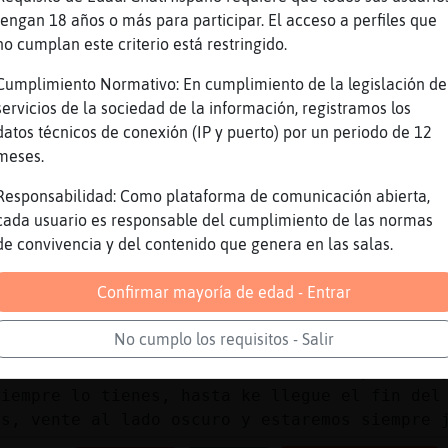
tengan 18 años o más para participar. El acceso a perfiles que
nemigo que vela.
no cumplan este criterio está restringido.
ando vuelva el guardiᮠdel universo,
Cumplimiento Normativo: En cumplimiento de la legislación de
dir cuentas, delvolver頥l trigo a su due�o.
servicios de la sociedad de la información, registramos los
retendo conseguir perdurar porque s頱ue s󬯠soy 
datos técnicos de conexión (IP y puerto) por un periodo de 12
o que si LoboNaranja , a que soy lo mas bonit
meses.
LoboNaranja como un animal agazapado y vigila
Responsabilidad: Como plataforma de comunicación abierta,
 en calle CARIя, esquina CORAZӎ, a la vuelta 
cada usuario es responsable del cumplimiento de las normas
ro es el AMOR :)
de convivencia y del contenido que genera en las salas.
oboNaranja el caos o s󬯠un alma polvorienta.
Confirmar mayoría de edad - Entrar
m᳠escandalizado que el Padre Apeles en ӈablem
 Soy un accidente...
No cumplo los requisitos - Salir
o me escuchas... me tienes mal ke te pese... 
iempre lo tienes, hasta ke llegue el fin del
es, vente al lado oscuro y estaremos siempre 