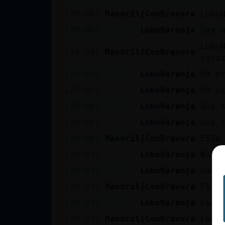
cuenta
[20:08]
Mandril{ConBravura
Lobo
[20:08]
LoboNaranja
Soy 
Lobo
[20:08]
Mandril{ConBravura
Reservar
cora
alias
[20:08]
LoboNaranja
Un e
[20:08]
LoboNaranja
Un v
[20:08]
LoboNaranja
Que 
Actualizar
[20:08]
LoboNaranja
Soy 
contraseña
[20:08]
Mandril{ConBravura
ESTA
[20:09]
LoboNaranja
�o c
[20:09]
LoboNaranja
hade
Actualizar
IP virtual
[20:09]
Mandril{ConBravura
ESTA
[20:09]
LoboNaranja
Eso 
[20:09]
Mandril{ConBravura
Lobo