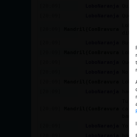
Mis blogs
[20:09]
LoboNaranja
Quis
[20:09]
LoboNaranja
Qued
Lobo
[20:09]
Mandril{ConBravura
Mis foros
dibuj
[20:09]
LoboNaranja
Busco
[20:09]
Mandril{ConBravura
Lobo
Registrar
[20:09]
LoboNaranja
Que 
un canal
[20:09]
LoboNaranja
No t
[20:09]
Mandril{ConBravura
Lobo
[20:09]
LoboNaranja
hade
Más
gestiones
Tu n
[20:09]
Mandril{ConBravura
cari
bane
[20:09]
LoboNaranja
Yo l
[20:09]
LoboNaranja
hade