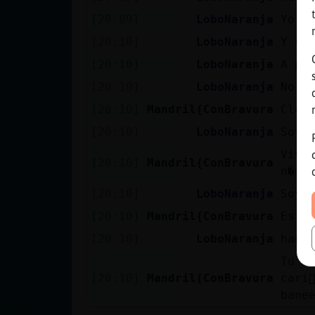
[20:09]
LoboNaranja
Yo e
[20:10]
LoboNaranja
Y cu
[20:10]
LoboNaranja
A pe
[20:10]
LoboNaranja
No p
[20:10]
Mandril{ConBravura
Clar
[20:10]
LoboNaranja
Soy 
Vivo
[20:10]
Mandril{ConBravura
n�me
[20:10]
LoboNaranja
Soy L
[20:10]
Mandril{ConBravura
Est᳠
[20:10]
LoboNaranja
hade
Tu n
[20:10]
Mandril{ConBravura
cari
bane