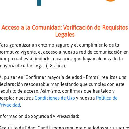
iera no correr,
arme a ser tu torbellino.
Naranja Que guapa,te veo,que bonita te leo,va
Acceso a la Comunidad: Verificación de Requisitos
ada mi 񩱡aaaaaaaaa
Legales
 una orilla extra񡠰ero yo no soy Ulises.
Para garantizar un entorno seguro y el cumplimiento de la
Naranja te mando una foto y ves lo guapisimo 
normativa vigente, el acceso a nuestra red de comunicación en
nadie me ate cuando las sirenas canten.
tiempo real está limitado a usuarios que hayan alcanzado la
mayoría de edad legal (18 años).
rato de conseguir perdurar porque s頱ue s󬯠soy 
Naranja Cielo de lana: si no llueve hoy, llove
Al pulsar en 'Confirmar mayoría de edad - Entrar', realizas una
declaración responsable manifestando que cumples con este
 T� eres el fuego,
requisito de acceso. Asimismo, confirmas que has leído y
o me escuchas... me tienes mal ke te pese... 
aceptas nuestras
Condiciones de Uso
y nuestra
Política de
iempre lo tienes, hasta ke llegue el fin del
Privacidad
.
es, vente al lado oscuro y estaremos siempre 
Información de Seguridad y Privacidad:
a zarza que no se consume.
 T� las murallas,
Requisito de Edad: ChatHispano requiere que todos sus usuario