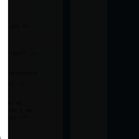
mos que ni
que soy?? :)~
un accidente.
rᠭa񡮡 :)~
ya ke mi
 mundo y me
juntos ***
s