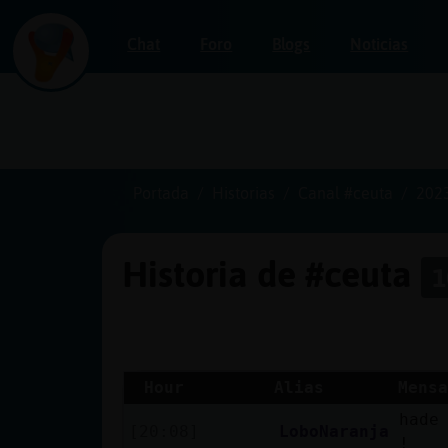
Chat
Foro
Blogs
Noticias
Iniciar
sesión
Portada
Historias
Canal #ceuta
202
Historia de #ceuta
1
¡Chatea
sin
publicidad!
Hour
Alias
Mensa
hade
Crear
[20:08]
LoboNaranja
!
una