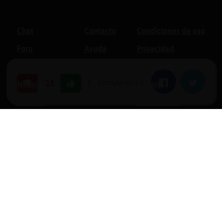
Chat
Contacto
Condiciones de uso
Foro
Ayuda
Privacidad
Blogs
Política de cookies
|
Compartir en:
Facebook
Twitter
-11
Noticias
Soporte
Normas
Anunciantes
Estadísticas
Historias
Tu foro gratis