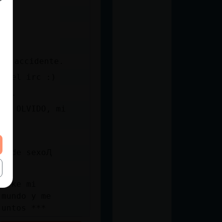
un accidente.
o del irc :)
nte.
del OLVIDO, mi
os de sexoԮ
ya ke mi
 mundo y me
juntos ***