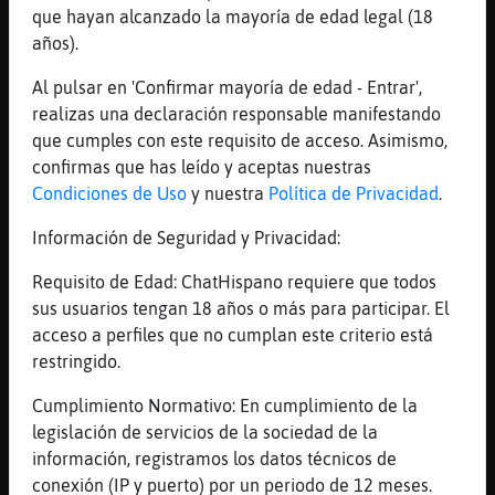
[20:03]
LinceFuerte
que hayan alcanzado la mayoría de edad legal (18
Gracias pio pio
años).
[20:03]
Caiman\Respetable
Al pulsar en 'Confirmar mayoría de edad - Entrar',
Ah si LinceFuerte ?
realizas una declaración responsable manifestando
[20:03]
Caiman\Respetable
que cumples con este requisito de acceso. Asimismo,
De que ?
confirmas que has leído y aceptas nuestras
[20:03]
Ardilla-Feliz
Condiciones de Uso
y nuestra
Política de Privacidad
.
CulebraSensible cómo puedes prestar
Información de Seguridad y Privacidad:
atención a 19 salas a la vez? XD
[20:03]
Pez{ConPereza
Requisito de Edad: ChatHispano requiere que todos
tampoco me importaría ehh jajaaa
sus usuarios tengan 18 años o más para participar. El
acceso a perfiles que no cumplan este criterio está
[20:03]
LinceFuerte
restringido.
Pues a montar aires travesuras
[20:03]
Caiman\Respetable
Cumplimiento Normativo: En cumplimiento de la
Ah genial
legislación de servicios de la sociedad de la
información, registramos los datos técnicos de
[20:03]
CulebraSensible
conexión (IP y puerto) por un periodo de 12 meses.
Ardilla-Feliz xq soy Dios