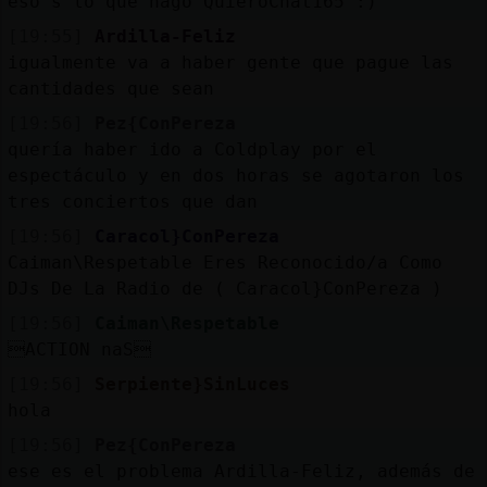
eso s lo que hago QuieroChat165 :)
[19:55]
Ardilla-Feliz
igualmente va a haber gente que pague las
cantidades que sean
[19:56]
Pez{ConPereza
quería haber ido a Coldplay por el
espectáculo y en dos horas se agotaron los
tres conciertos que dan
[19:56]
Caracol}ConPereza
Caiman\Respetable Eres Reconocido/a Como
DJs De La Radio de ( Caracol}ConPereza )
[19:56]
Caiman\Respetable
ACTION naS
[19:56]
Serpiente}SinLuces
hola
[19:56]
Pez{ConPereza
ese es el problema Ardilla-Feliz, además de