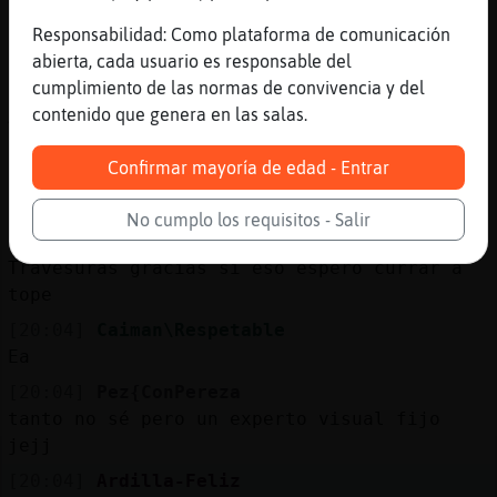
[20:03]
LinceFuerte
Responsabilidad: Como plataforma de comunicación
Sii espero ke no me deje tirado
abierta, cada usuario es responsable del
cumplimiento de las normas de convivencia y del
[20:03]
Caiman\Respetable
contenido que genera en las salas.
Ahora empezando este tiempo se curra mucho
LinceFuerte
Confirmar mayoría de edad - Entrar
[20:03]
LinceFuerte
Porke ...
No cumplo los requisitos - Salir
[20:04]
LinceFuerte
Travesuras gracias si eso espero currar a
tope
[20:04]
Caiman\Respetable
Ea
[20:04]
Pez{ConPereza
tanto no sé pero un experto visual fijo
jejj
[20:04]
Ardilla-Feliz