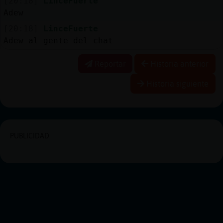
[20:18]
LinceFuerte
Adew
[20:18]
LinceFuerte
Adew al gente del chat
Reportar
Historia anterior
Historia siguiente
PUBLICIDAD