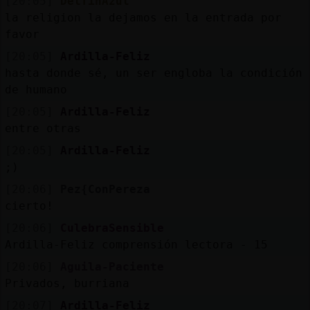
[20:05]
DelfinAzul
la religion la dejamos en la entrada por
favor
[20:05]
Ardilla-Feliz
hasta donde sé, un ser engloba la condición
de humano
[20:05]
Ardilla-Feliz
entre otras
[20:05]
Ardilla-Feliz
;)
[20:06]
Pez{ConPereza
cierto!
[20:06]
CulebraSensible
Ardilla-Feliz comprensión lectora - 15
[20:06]
Aguila-Paciente
Privados, burriana
[20:07]
Ardilla-Feliz