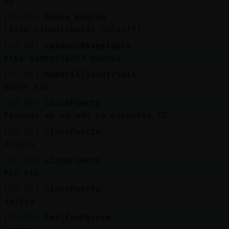
XD
[20:09]
Mosca_Enorme
|xika-simpatika53| holas!!!
[20:09]
Caiman\Respetable
xika-simpatika53 buenas
[20:09]
Mandril{Insufrible
madre mia
[20:09]
LinceFuerte
Tatuada an sacado la escopeta XD
[20:09]
LinceFuerte
Jajaja
[20:10]
LinceFuerte
Pio pio
[20:10]
LinceFuerte
Jajaja
[20:10]
Pez{ConPereza