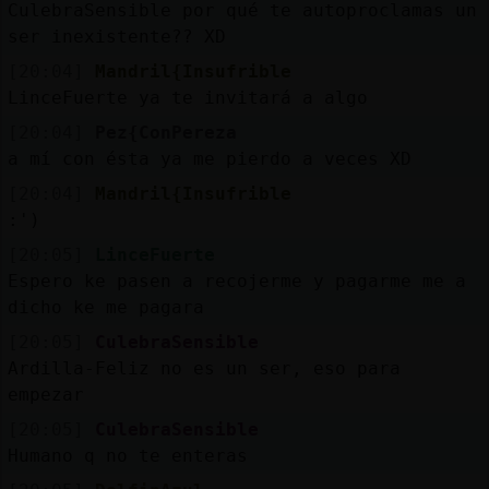
CulebraSensible por qué te autoproclamas un
ser inexistente?? XD
[20:04]
Mandril{Insufrible
LinceFuerte ya te invitará a algo
[20:04]
Pez{ConPereza
a mí con ésta ya me pierdo a veces XD
[20:04]
Mandril{Insufrible
:')
[20:05]
LinceFuerte
Espero ke pasen a recojerme y pagarme me a
dicho ke me pagara
[20:05]
CulebraSensible
Ardilla-Feliz no es un ser, eso para
empezar
[20:05]
CulebraSensible
Humano q no te enteras