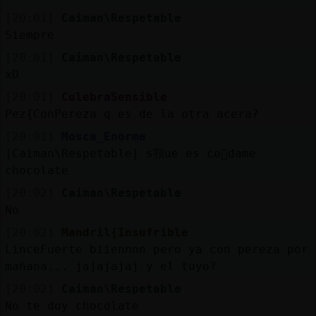
[20:01]
Caiman\Respetable
Siempre
[20:01]
Caiman\Respetable
xD
[20:01]
CulebraSensible
Pez{ConPereza q es de la otra acera?
[20:01]
Mosca_Enorme
|Caiman\Respetable| s頱ue es co񡬠dame
chocolate
[20:02]
Caiman\Respetable
No
[20:02]
Mandril{Insufrible
LinceFuerte biiennnn pero ya con pereza por
mañana... jajajajaj y el tuyo?
[20:02]
Caiman\Respetable
No te doy chocolate