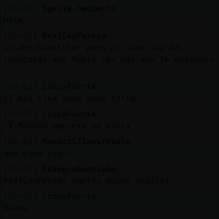
[20:02]
Aguila-Paciente
Hola
[20:02]
Pez{ConPereza
CulebraSensible: pues ni idea, no he
consguido que hable por más que le pregunto
:(
[20:02]
LinceFuerte
El mio bien emos echo torra
[20:02]
LinceFuerte
Y Mañana empiezo un curro
[20:02]
Mandril{Insufrible
que bien vives
[20:02]
CulebraSensible
Pez{ConPereza suelta mucho aceite?
[20:02]
LinceFuerte
Oleee