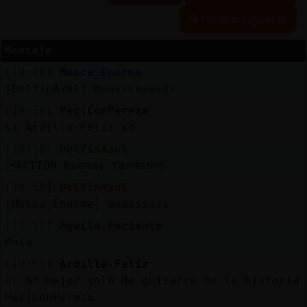
R
e
s
e
r
v
r
l
ia
s
Historia siguiente
a
a
Mensaje
[19:49]
Mosca_Enorme
A
c
t
u
a
iz
a
r
o
n
t
r
a
s
e
ñ
a
|DelfinAzul| muasssssssss
l
c
[19:50]
Pez{ConPereza
si Ardilla-Feliz xd
A
c
t
u
a
l
iz
r
P
ir
t
u
a
l
[19:50]
DelfinAzul
a
I
ACTION buenas tardes
v
[19:50]
DelfinAzul
[Mosca_Enorme] muassssss
[19:50]
Aguila-Paciente
Hola
[19:51]
Ardilla-Feliz
el 6º mejor solo de guitarra de la historia
Pez{ConPereza