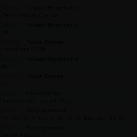
[20:01]
Caiman\Respetable
Pero chcocolate no
[20:01]
Caiman\Respetable
xD
[20:01]
Mosca_Enorme
chocolate!!!!�
[20:01]
Caiman\Respetable
No!!
[20:01]
Mosca_Enorme
uis
[20:01]
LinceFuerte
Tatuada que tal el dia
[20:01]
Pez{ConPereza
el mío es cruce y no lo cambio por ná xD
[20:01]
Mosca_Enorme
se me rebela