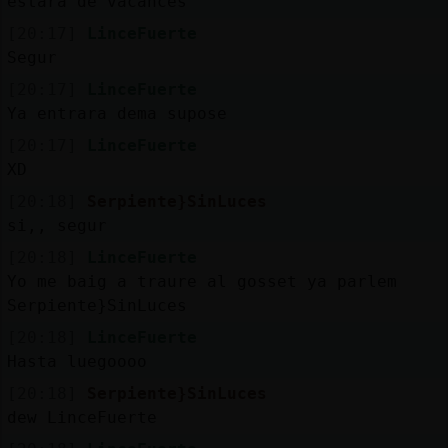
estara de vacances
[20:17]
LinceFuerte
Segur
[20:17]
LinceFuerte
Ya entrara dema supose
[20:17]
LinceFuerte
XD
[20:18]
Serpiente}SinLuces
si,, segur
[20:18]
LinceFuerte
Yo me baig a traure al gosset ya parlem
Serpiente}SinLuces
[20:18]
LinceFuerte
Hasta luegoooo
[20:18]
Serpiente}SinLuces
dew LinceFuerte