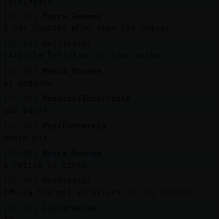
jajajajaja
[20:09]
Mosca_Enorme
a ver cuantos m᳠no leen los avisos
[20:09]
DelfinAzul
[Ardilla-Feliz] no te rias mucho...
[20:09]
Mosca_Enorme
el segundo
[20:09]
Mandril{Insufrible
que pasó?
[20:09]
Pez{ConPereza
madre mía
[20:09]
Mosca_Enorme
a reirse al circo
[20:09]
DelfinAzul
[Mosca_Enorme] yo quiero ser el tercero...
[20:09]
LinceFuerte