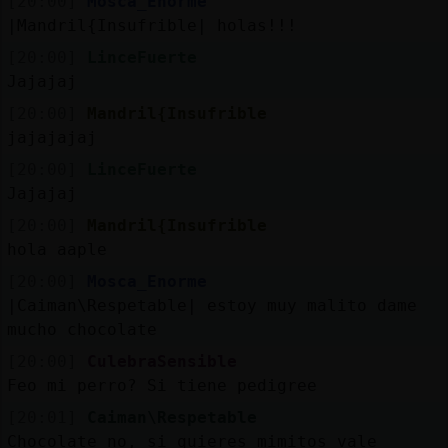
[20:00]
Mosca_Enorme
|Mandril{Insufrible| holas!!!
[20:00]
LinceFuerte
Jajajaj
[20:00]
Mandril{Insufrible
jajajajaj
[20:00]
LinceFuerte
Jajajaj
[20:00]
Mandril{Insufrible
hola aaple
[20:00]
Mosca_Enorme
|Caiman\Respetable| estoy muy malito dame
mucho chocolate
[20:00]
CulebraSensible
Feo mi perro? Si tiene pedigree
[20:01]
Caiman\Respetable
Chocolate no, si quieres mimitos vale