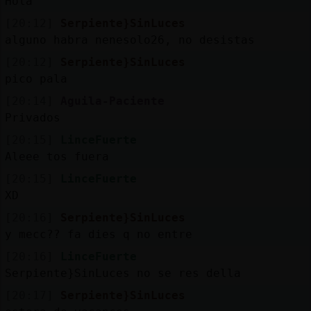
Hola
[20:12]
Serpiente}SinLuces
alguno habra nenesolo26, no desistas
[20:12]
Serpiente}SinLuces
pico pala
[20:14]
Aguila-Paciente
Privados
[20:15]
LinceFuerte
Aleee tos fuera
[20:15]
LinceFuerte
XD
[20:16]
Serpiente}SinLuces
y mecc?? fa dies q no entre
[20:16]
LinceFuerte
Serpiente}SinLuces no se res della
[20:17]
Serpiente}SinLuces