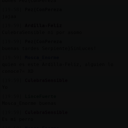
bones Pez{ConPereza
[19:58]
Pez{ConPereza
jajaa
[19:59]
Ardilla-Feliz
CulebraSensible ni por asomo
[19:59]
Pez{ConPereza
buenas tardes Serpiente}SinLuces!
[19:59]
Mosca_Enorme
quien es este Ardilla-Feliz, alguien lo
conoce?= XD
[19:59]
CulebraSensible
Yo
[19:59]
LinceFuerte
Mosca_Enorme buenas
[19:59]
CulebraSensible
Es mi perro