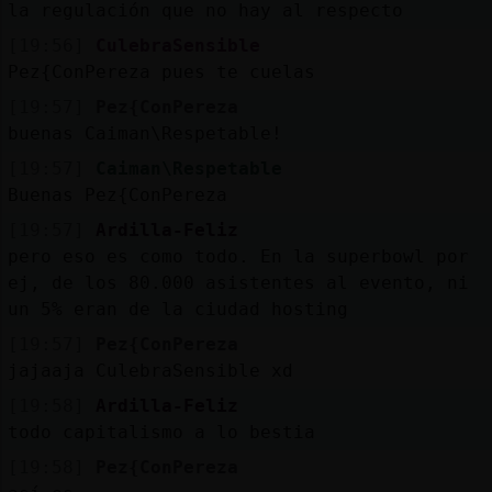
la regulación que no hay al respecto
[19:56]
CulebraSensible
Pez{ConPereza pues te cuelas
[19:57]
Pez{ConPereza
buenas Caiman\Respetable!
[19:57]
Caiman\Respetable
Buenas Pez{ConPereza
[19:57]
Ardilla-Feliz
pero eso es como todo. En la superbowl por
ej, de los 80.000 asistentes al evento, ni
un 5% eran de la ciudad hosting
[19:57]
Pez{ConPereza
jajaaja CulebraSensible xd
[19:58]
Ardilla-Feliz
todo capitalismo a lo bestia
[19:58]
Pez{ConPereza