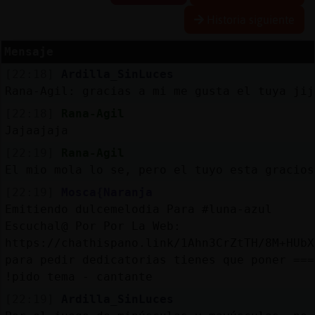
Historia siguiente
Mensaje
Reserva
[22:18]
Ardilla_SinLuces
alias
Rana-Agil: gracias a mi me gusta el tuya jij
[22:18]
Rana-Agil
Jajaajaja
Actuali
[22:19]
Rana-Agil
contras
El mio mola lo se, pero el tuyo esta gracios
[22:19]
Mosca{Naranja
Emitiendo dulcemelodia Para #luna-azul
Actuali
Escuchal@ Por Por La Web:
IP
https://chathispano.link/1Ahn3CrZtTH/8M+HUbX
virtual
para pedir dedicatorias tienes que poner ===
!pido tema - cantante
[22:19]
Ardilla_SinLuces