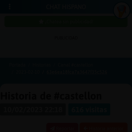
CHAT HISPANO
¡Chatea sin publicidad!
PUBLICIDAD
Iniciar
sesión
Portada
Historias
Canal #castellon
2023-02-10
63e6ea18fca7a3647f35c526
¡Chatea
sin
publici
Historia de #castellon
10/02/2023 22:18
616 visitas
Crear
una
Reportar
Historia anterior
cuenta