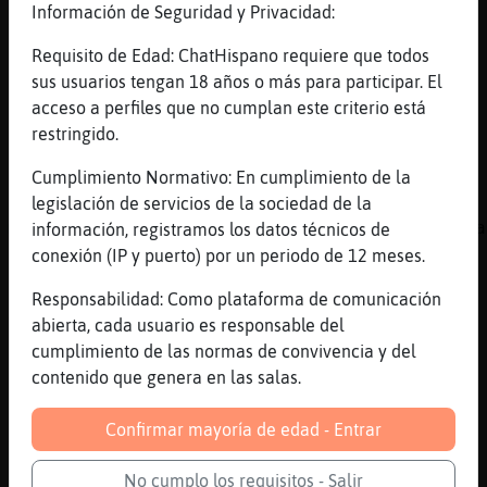
Información de Seguridad y Privacidad:
xD
[22:23]
Lobo{ConInquietud
Requisito de Edad: ChatHispano requiere que todos
lo de apple es por las manzanas que en mi
sus usuarios tengan 18 años o más para participar. El
tierra hay muchas xD
acceso a perfiles que no cumplan este criterio está
restringido.
[22:23]
Rana-Agil
El nick lo es todo
Cumplimiento Normativo: En cumplimiento de la
[22:24]
Lobo{ConInquietud
legislación de servicios de la sociedad de la
me puse Lobo{ConInquietud para que me muerda
información, registramos los datos técnicos de
Rana-Agil XD
conexión (IP y puerto) por un periodo de 12 meses.
[22:24]
Rana-Agil
Responsabilidad: Como plataforma de comunicación
Jaaaaaaaaaaaaaa
abierta, cada usuario es responsable del
[22:24]
Rana-Agil
cumplimiento de las normas de convivencia y del
Soy la malvada de blancanieves
contenido que genera en las salas.
[22:24]
Rana-Agil
Confirmar mayoría de edad - Entrar
xD
[22:24]
Lobo{ConInquietud
No cumplo los requisitos - Salir