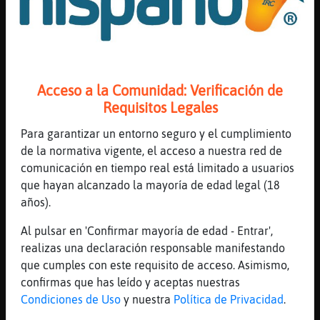
Jajajaj
[22:21]
Ardilla_SinLuces
Jijiji
[22:22]
Lobo{ConInquietud
Acceso a la Comunidad: Verificación de
|Ardilla_SinLuces| holas!!!
Requisitos Legales
[22:22]
Rana-Agil
Jaaaaaaaaaa Lobo{ConInquietud
Para garantizar un entorno seguro y el cumplimiento
de la normativa vigente, el acceso a nuestra red de
[22:22]
Ardilla_SinLuces
comunicación en tiempo real está limitado a usuarios
Hola apple, saludos de un simple android
que hayan alcanzado la mayoría de edad legal (18
[22:23]
Lobo{ConInquietud
años).
yo tb tengo android
Al pulsar en 'Confirmar mayoría de edad - Entrar',
[22:23]
Ardilla_SinLuces
realizas una declaración responsable manifestando
Jajajaja
que cumples con este requisito de acceso. Asimismo,
[22:23]
Ardilla_SinLuces
confirmas que has leído y aceptas nuestras
El nick es para dar glamour pues
Condiciones de Uso
y nuestra
Política de Privacidad
.
[22:23]
Rana-Agil