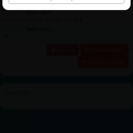
chi
[22:25]
Rana-Agil
Enveneno todas menos la mia
[22:25]
Rana-Agil
xD
Reportar
Historia anterior
Historia siguiente
PUBLICIDAD