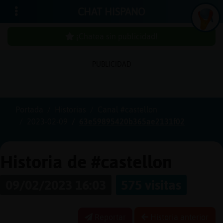
CHAT HISPANO
¡Chatea sin publicidad!
PUBLICIDAD
Iniciar
sesión
Portada
Historias
Canal #castellon
2023-02-09
63e59895420b365ae2131f02
¡Chatea
sin
publici
Historia de #castellon
09/02/2023 16:03
575 visitas
Crear
una
Reportar
Historia anterior
cuenta