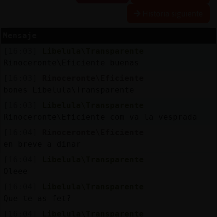
Historia siguiente
Mensaje
Reserva
[16:03]
Libelula\Transparente
alias
Rinoceronte\Eficiente buenas
[16:03]
Rinoceronte\Eficiente
bones Libelula\Transparente
Actuali
[16:03]
Libelula\Transparente
contras
Rinoceronte\Eficiente com va la vesprada
[16:04]
Rinoceronte\Eficiente
en breve a dinar
Actuali
[16:04]
Libelula\Transparente
IP
Oleee
virtual
[16:04]
Libelula\Transparente
Que te as fet?
[16:04]
Libelula\Transparente