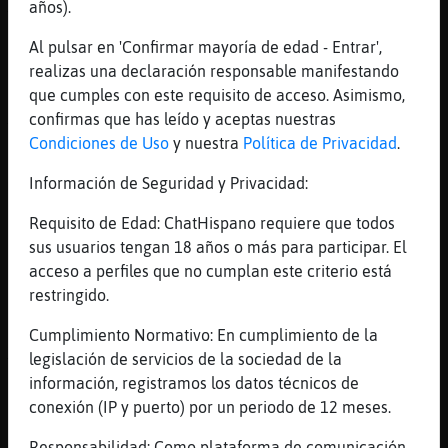
años).
Yo lasanya
Al pulsar en 'Confirmar mayoría de edad - Entrar',
[16:05]
Rinoceronte\Eficiente
realizas una declaración responsable manifestando
mmmmmmricooooo
que cumples con este requisito de acceso. Asimismo,
[16:05]
Libelula\Transparente
confirmas que has leído y aceptas nuestras
Y freses
Condiciones de Uso
y nuestra
Política de Privacidad
.
[16:05]
Rinoceronte\Eficiente
Información de Seguridad y Privacidad:
molt b�
[16:05]
Rinoceronte\Eficiente
Requisito de Edad: ChatHispano requiere que todos
hola pasivo21
sus usuarios tengan 18 años o más para participar. El
acceso a perfiles que no cumplan este criterio está
[16:05]
Libelula\Transparente
restringido.
Dasi no res a berenar
[16:05]
Libelula\Transparente
Cumplimiento Normativo: En cumplimiento de la
XD
legislación de servicios de la sociedad de la
información, registramos los datos técnicos de
[16:06]
Rinoceronte\Eficiente
conexión (IP y puerto) por un periodo de 12 meses.
jajajajajjaaj
[16:06]
Libelula\Transparente
Responsabilidad: Como plataforma de comunicación