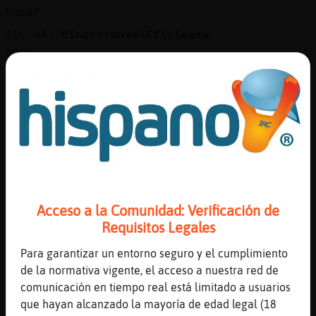
Mis
Sopa?
blogs
[16:04]
Rinoceronte\Eficiente
nooo
[16:04]
Libelula\Transparente
Mis
Fideuets XD
foros
[16:04]
Rinoceronte\Eficiente
ensala y emperador a la plancha
[16:04]
Libelula\Transparente
Registr
Oleee que boo
un
[16:04]
Rinoceronte\Eficiente
canal
Acceso a la Comunidad: Verificación de
siiiiii
Requisitos Legales
[16:04]
Rinoceronte\Eficiente
jajajaj
Para garantizar un entorno seguro y el cumplimiento
Más
de la normativa vigente, el acceso a nuestra red de
[16:05]
Rinoceronte\Eficiente
gestion
comunicación en tiempo real está limitado a usuarios
tu ya has dinat?
que hayan alcanzado la mayoría de edad legal (18
[16:05]
Libelula\Transparente