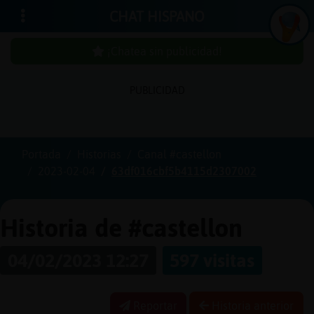
CHAT HISPANO
¡Chatea sin publicidad!
PUBLICIDAD
Iniciar
sesión
Portada
Historias
Canal #castellon
2023-02-04
63df016cbf5b4115d2307002
¡Chatea
sin
publici
Historia de #castellon
04/02/2023 12:27
597 visitas
Crear
una
Reportar
Historia anterior
cuenta