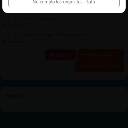
No cumplo los requisitos - Salir
[12:33]
ArdillaAzul
Jjajajajaja
[12:33]
ArdillaAzul
Un placer
[12:33]
Murcielago{Interesante
Igualmente
Reportar
Historia anterior
Historia siguiente
PUBLICIDAD