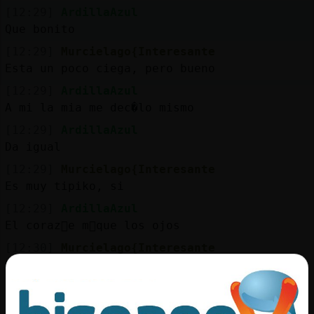
Mis
[12:29]
ArdillaAzul
blogs
Que bonito
[12:29]
Murcielago{Interesante
Esta un poco ciega, pero bueno
Mis
[12:29]
ArdillaAzul
foros
A mi la mia me dec�lo mismo
[12:29]
ArdillaAzul
Da igual
Registr
[12:29]
Murcielago{Interesante
un
Es muy tipiko, si
canal
[12:29]
ArdillaAzul
El coraz󮠶e m᳠que los ojos
[12:30]
Murcielago{Interesante
Siempre
Más
gestion
[12:30]
ArdillaAzul
Eres Boniko