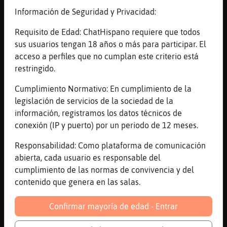
[12:31]
ArdillaAzul
Información de Seguridad y Privacidad:
Danke
Requisito de Edad: ChatHispano requiere que todos
[12:32]
Murcielago{Interesante
sus usuarios tengan 18 años o más para participar. El
Danke es tu nombre?
acceso a perfiles que no cumplan este criterio está
[12:32]
ArdillaAzul
restringido.
No... Es gracias en aleman
Cumplimiento Normativo: En cumplimiento de la
[12:32]
Murcielago{Interesante
legislación de servicios de la sociedad de la
Si, lo imagin�
información, registramos los datos técnicos de
[12:32]
ArdillaAzul
conexión (IP y puerto) por un periodo de 12 meses.
Jjajajaaj
Responsabilidad: Como plataforma de comunicación
[12:32]
ArdillaAzul
abierta, cada usuario es responsable del
Mi nombre es Carlos
cumplimiento de las normas de convivencia y del
[12:33]
Murcielago{Interesante
contenido que genera en las salas.
Encantado Danke , jajaja
[12:33]
ArdillaAzul
Confirmar mayoría de edad - Entrar
Soy de madre alemana y padre ingles