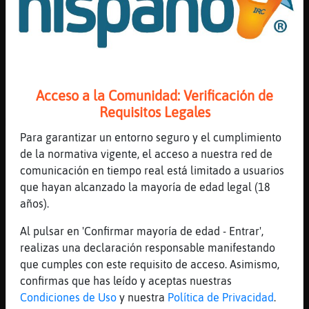
[12:30]
Murcielago{Interesante
Mucho
[12:30]
ArdillaAzul
Yo perd� mi abuela y perd�arte de mi
corazon
Acceso a la Comunidad: Verificación de
[12:31]
ArdillaAzul
Requisitos Legales
Me alegro por ti
Para garantizar un entorno seguro y el cumplimiento
[12:31]
Murcielago{Interesante
de la normativa vigente, el acceso a nuestra red de
Ley de vida, pero ella te cuida igualmente
comunicación en tiempo real está limitado a usuarios
alli donde este
que hayan alcanzado la mayoría de edad legal (18
[12:31]
ArdillaAzul
años).
Los s�
Al pulsar en 'Confirmar mayoría de edad - Entrar',
[12:31]
ArdillaAzul
realizas una declaración responsable manifestando
Gracias precioso
que cumples con este requisito de acceso. Asimismo,
[12:31]
Murcielago{Interesante
confirmas que has leído y aceptas nuestras
Derres templat
Condiciones de Uso
y nuestra
Política de Privacidad
.