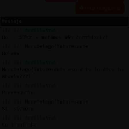
Historia siguiente
Mensaje
Reserva
[12:27]
ArdillaAzul
alias
Ho... Sᢡdo y estamos a�n dormidos???
[12:27]
Murcielago{Interesante
Holaaa
Actuali
[12:28]
ArdillaAzul
contras
Murcielago{Interesante eso q te lo dice tu
abuela????
[12:29]
ArdillaAzul
Actuali
Preeeegunto
IP
[12:29]
Murcielago{Interesante
virtual
Si, siempre
[12:29]
ArdillaAzul
Lo imaginaba