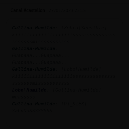
Mis
blogs
Canal #castellon
-
27/01/2023 23:15
Gallina-Humilde
: [Zebra}Sensible]
kiiiiiiiiiiiiiiiiiiiisssssssssssssss
Mis
sssssssmisssssssssss
foros
Gallina-Humilde
:
Guapaaa...Guapaaa...
Guapaaa...Guapaaa..
Registr
Gallina-Humilde
: [Lobo\Humilde]
un
kiiiiiiiiiiiiiiiiiiiisssssssssssssss
canal
sssssssmisssssssssss
Lobo\Humilde
: [Gallina-Humilde]
muasssss
Gallina-Humilde
: [Dj_SiEX]
Más
SaLuDoSSSSSSSS
gestion
...