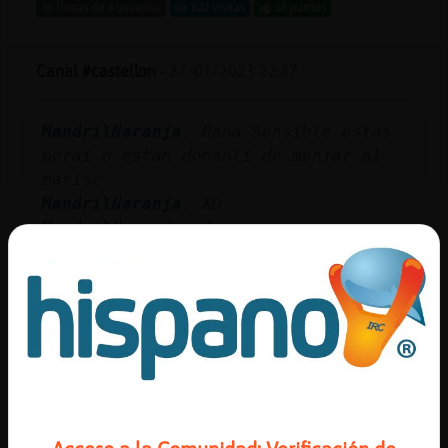
36 líneas de 4 usuarios
622 visitas
18 puntos
Canal #castellon
-
27/01/2023 22:47
MandrilNaranja
: Rana-Sensible estas
perai o estan donanli de menjar al
marisc
MandrilNaranja
: XD
MandrilNaranja
: Jajaja
Rana-Sensible
: Uiiii
Rana-Sensible
: Ajajja
...
84 líneas de 6 usuarios
582 visitas
0 puntos
Canal #castellon
-
27/01/2023 22:39