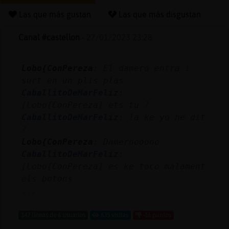
Las que más gustan
Las que más disgustan
Canal #castellon
-
27/01/2023 23:28
Reserva
alias
Lobo{ConPereza
: El damero entra i
surt en un plis plas
CaballitoDeMarFeliz
:
Actuali
[Lobo{ConPereza] ets tu ?
contras
CaballitoDeMarFeliz
: la ke yo he dit
?
Lobo{ConPereza
: Dameroooooo
CaballitoDeMarFeliz
:
Actuali
[Lobo{ConPereza] es ke toco malament
IP
els botons
virtual
...
147 líneas de 6 usuarios
635 visitas
-16 puntos