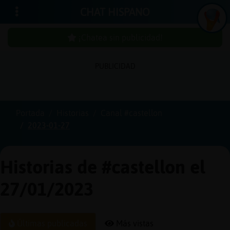
CHAT HISPANO
¡Chatea sin publicidad!
PUBLICIDAD
Iniciar
sesión
Portada
Historias
Canal #castellon
2023-01-27
¡Chatea
sin
publici
Historias de #castellon el
27/01/2023
Crear
una
Últimas publicadas
Más vistas
cuenta