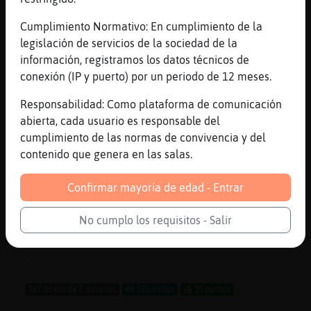
Rata}SinLuces
: Benicarlo
Rata}SinLuces
: Quetal
Cumplimiento Normativo: En cumplimiento de la
Grillo}SinLuces
: Se procede al
legislación de servicios de la sociedad de la
cambio de djs: ��VISO Si dejas de
información, registramos los datos técnicos de
oir la emision Actualiza tu
conexión (IP y puerto) por un periodo de 12 meses.
nsavegador o reproductor Las
Responsabilidad: Como plataforma de comunicación
peticiones quedan cerradas por
abierta, cada usuario es responsable del
CANDELA-_-
cumplimiento de las normas de convivencia y del
Grillo}SinLuces
: Emitiendo
contenido que genera en las salas.
dulcemelodia Para #luna-azul
Escuchal@ Por Por La Web:
Confirmar mayoría de edad - Entrar
https://chathispano.link/1Ahn3CrZtTH
/8M+HUbXSFA para pedir dedicatorias
No cumplo los requisitos - Salir
tienes que poner ====> !pido tema -
cantante
...
187 líneas de 7 usuarios
573 visitas
10 puntos