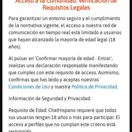
Acceso a la Comunidad: Verificación de
Cabra-Suave
: (Ϡ׮femeninaCD30.״ϩ
Requisitos Legales
Raton_ConInquietud q practica
Para garantizar un entorno seguro y el cumplimiento
pertiga
de la normativa vigente, el acceso a nuestra red de
Raton_ConInquietud
: Cabra-Suave no
comunicación en tiempo real está limitado a usuarios
no no yo nomes tinc petiga per a
que hayan alcanzado la mayoría de edad legal (18
Mecccccc
años).
Raton_ConInquietud
: Ke ella sap com
funsiona ;)
Al pulsar en 'Confirmar mayoría de edad - Entrar',
Raton_ConInquietud
: :D
realizas una declaración responsable manifestando
Cabra-Suave
: nodudes de las demas
que cumples con este requisito de acceso. Asimismo,
...
confirmas que has leído y aceptas nuestras
Condiciones de Uso
y nuestra
Política de Privacidad
.
21 líneas de 4 usuarios
586 visitas
-12 puntos
Información de Seguridad y Privacidad:
Canal #castellon
-
27/01/2023 22:11
Requisito de Edad: ChatHispano requiere que todos
sus usuarios tengan 18 años o más para participar. El
acceso a perfiles que no cumplan este criterio está
Rata}SinLuces
: Buenas noches
restringido.