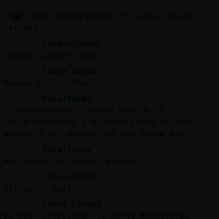
Mis
[20:52]
Culebra{Real
blogs
(Ϡ׮EstrellaDeMar{Debil.״ϩ Cabra_Locuaz
saludos
[20:52]
CaracolDebil
[Cabra_Locuaz] paso
Mis
[20:52]
Cabra_Locuaz
foros
Buenas Culebra{Real
[20:52]
Rana}Torpe
✨ xico-masajst ✨ habla con 19:53 ?
Registr
chico-amistades ¦ alguien viene al cine
un
mañana a ver avatar que asi lleva dias
canal
[20:52]
Rana}Torpe
me teneis haciendoos puzles
[20:52]
CaracolDebil
Más
oisssssss puzzles
gestion
[20:52]
Cabra_Locuaz
Va bien entretener la mente Rana}Torpe