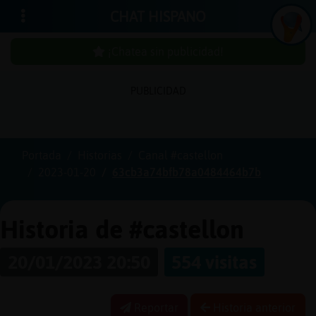
CHAT HISPANO
¡Chatea sin publicidad!
PUBLICIDAD
Iniciar
sesión
Portada
Historias
Canal #castellon
2023-01-20
63cb3a74bfb78a0484464b7b
¡Chatea
sin
publici
Historia de #castellon
20/01/2023 20:50
554 visitas
Crear
una
Reportar
Historia anterior
cuenta