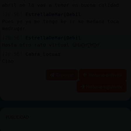
abril no la vas a tener en buena calidad
[20:56]
EstrellaDeMar{Debil
Pues yo ya me tengo ke ir ke mañana toca
madrugar
[20:56]
EstrellaDeMar{Debil
Hasta otro rato virtual 😉👍🙋‍♂️🙋‍♂️🙋‍♂️
[20:56]
Cabra_Locuaz
Ciao
Reportar
Historia anterior
Historia siguiente
PUBLICIDAD