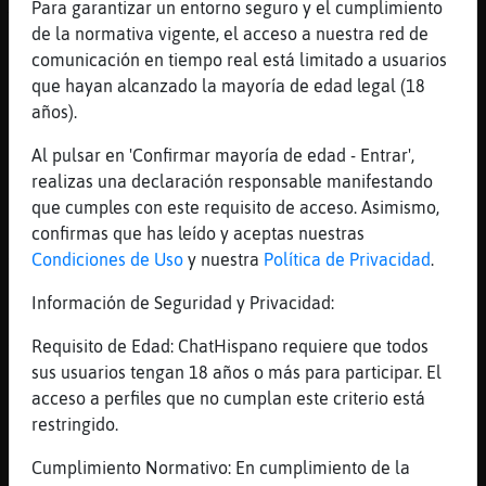
Para garantizar un entorno seguro y el cumplimiento
Yo solo sé que no sé nada
de la normativa vigente, el acceso a nuestra red de
[20:53]
CaracolDebil
comunicación en tiempo real está limitado a usuarios
[Rana}Torpe] es catedratica de todo!
que hayan alcanzado la mayoría de edad legal (18
años).
[20:53]
EstrellaDeMar{Debil
Cuando valla a verla ya la an quitado
Al pulsar en 'Confirmar mayoría de edad - Entrar',
[20:53]
EstrellaDeMar{Debil
realizas una declaración responsable manifestando
D
que cumples con este requisito de acceso. Asimismo,
confirmas que has leído y aceptas nuestras
[20:53]
Rana}Torpe
Condiciones de Uso
y nuestra
Política de Privacidad
.
✨ Cabra_Locuaz ✨ es lo mejor solo saber lo
necesario , te saca de muchas cosas
Información de Seguridad y Privacidad:
[20:54]
Rana}Torpe
Requisito de Edad: ChatHispano requiere que todos
✨ CaracolDebil ✨ la maestra liendre q de
sus usuarios tengan 18 años o más para participar. El
to sabe y de na entiende
acceso a perfiles que no cumplan este criterio está
[20:54]
Culebra{Real
restringido.
(Ϡ׮EstrellaDeMar{Debil.״ϩ el breve estsra
en alguna plataforma para verla
Cumplimiento Normativo: En cumplimiento de la