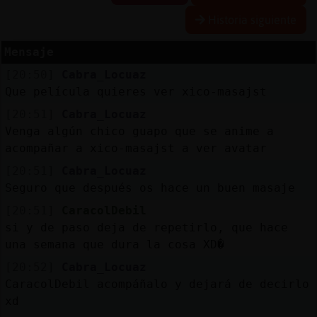
Historia siguiente
Mensaje
Reserva
[20:50]
Cabra_Locuaz
alias
Que película quieres ver xico-masajst
[20:51]
Cabra_Locuaz
Venga algún chico guapo que se anime a
Actuali
acompañar a xico-masajst a ver avatar
contras
[20:51]
Cabra_Locuaz
Seguro que después os hace un buen masaje
[20:51]
CaracolDebil
Actuali
si y de paso deja de repetirlo, que hace
IP
una semana que dura la cosa XD�
virtual
[20:52]
Cabra_Locuaz
CaracolDebil acompáñalo y dejará de decirlo
xd