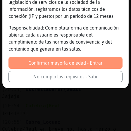
tranquilamente en casa
legislación de servicios de la sociedad de la
información, registramos los datos técnicos de
[20:54]
CaracolDebil
conexión (IP y puerto) por un periodo de 12 meses.
[Rana}Torpe] entre los puzzles y los
diamantes tiene faena
Responsabilidad: Como plataforma de comunicación
[20:54]
CaracolDebil
abierta, cada usuario es responsable del
xDDDDDDD
cumplimiento de las normas de convivencia y del
contenido que genera en las salas.
[20:54]
EstrellaDeMar{Debil
Culebra{Real siii ya tengo ganas XD esa y
Confirmar mayoría de edad - Entrar
la del gato con botines XD
[20:54]
CaracolDebil
No cumplo los requisitos - Salir
ya no sabe donde guardarlos xD
[20:54]
EstrellaDeMar{Debil
Jajaja
[20:54]
Culebra{Real
jajajajaj
[20:55]
Cabra_Locuaz
Culebra{Real en breve no, hasta marzo o