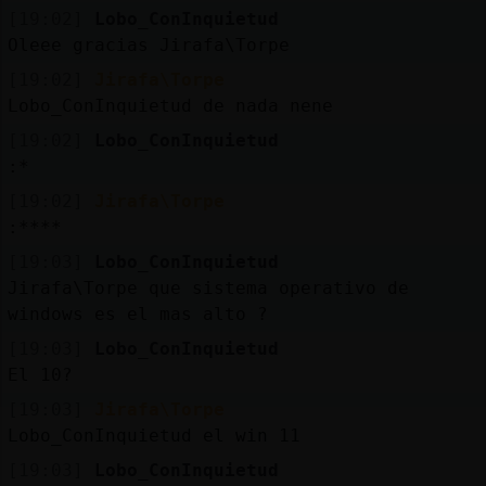
Mis
[19:02]
Lobo_ConInquietud
blogs
Oleee gracias Jirafa\Torpe
[19:02]
Jirafa\Torpe
Lobo_ConInquietud de nada nene
Mis
[19:02]
Lobo_ConInquietud
foros
:*
[19:02]
Jirafa\Torpe
:****
Registr
[19:03]
Lobo_ConInquietud
un
Jirafa\Torpe que sistema operativo de
canal
windows es el mas alto ?
[19:03]
Lobo_ConInquietud
El 10?
[19:03]
Jirafa\Torpe
Más
Lobo_ConInquietud el win 11
gestion
[19:03]
Lobo_ConInquietud