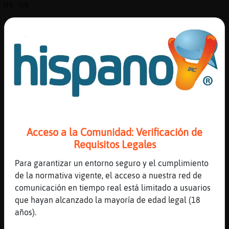
Ok ok
[19:03]
Lobo_ConInquietud
Y cuanto me podria costar un ordenador con
eso
[19:03]
Lobo_ConInquietud
XD
[19:03]
Jirafa\Torpe
el 12 sale el proximo año
[19:03]
Lobo_ConInquietud
Acceso a la Comunidad: Verificación de
Yo lo kiero ya
Requisitos Legales
[19:03]
Lobo_ConInquietud
XD
Para garantizar un entorno seguro y el cumplimiento
de la normativa vigente, el acceso a nuestra red de
[19:04]
Jirafa\Torpe
comunicación en tiempo real está limitado a usuarios
yo compre un min pc por 200 y pico euros y
que hayan alcanzado la mayoría de edad legal (18
tube que actualizar la bios porque no me
años).
dejaba instalar windows 11