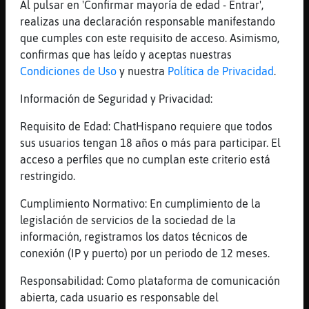
[19:04]
Jirafa\Torpe
Al pulsar en 'Confirmar mayoría de edad - Entrar',
ajajjaaj
realizas una declaración responsable manifestando
que cumples con este requisito de acceso. Asimismo,
[19:04]
Lobo_ConInquietud
confirmas que has leído y aceptas nuestras
En un acer expira one se podria instalar
Condiciones de Uso
y nuestra
Política de Privacidad
.
jajajaja
[19:04]
Jirafa\Torpe
Información de Seguridad y Privacidad:
ha qye espeara
Requisito de Edad: ChatHispano requiere que todos
[19:04]
Jirafa\Torpe
sus usuarios tengan 18 años o más para participar. El
esperar*
acceso a perfiles que no cumplan este criterio está
[19:05]
Jirafa\Torpe
restringido.
no se xddddd
Cumplimiento Normativo: En cumplimiento de la
[19:05]
Lobo_ConInquietud
legislación de servicios de la sociedad de la
Te abri priv
información, registramos los datos técnicos de
[19:05]
Jirafa\Torpe
conexión (IP y puerto) por un periodo de 12 meses.
Lobo_ConInquietud a mi?
Responsabilidad: Como plataforma de comunicación
[19:05]
Lobo_ConInquietud
abierta, cada usuario es responsable del
Sii jajaja