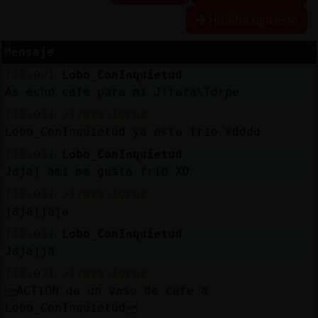
Historia siguiente
Mensaje
Reserva
[19:00]
Lobo_ConInquietud
alias
As echo cafe para mi Jirafa\Torpe
[19:01]
Jirafa\Torpe
Lobo_ConInquietud ya esta frio xdddd
Actuali
[19:01]
Lobo_ConInquietud
contras
Jajaj ami me gusta frio XD
[19:01]
Jirafa\Torpe
jajajjaja
Actuali
[19:01]
Lobo_ConInquietud
IP
Jajajja
virtual
[19:02]
Jirafa\Torpe
ACTION da un vaso de cafe a
Lobo_ConInquietud