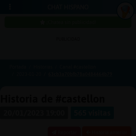
CHAT HISPANO
¡Chatea sin publicidad!
PUBLICIDAD
Iniciar
sesión
Portada
Historias
Canal #castellon
2023-01-20
63cb3a70bfb78a0484464b79
¡Chatea
sin
publici
Historia de #castellon
20/01/2023 19:00
565 visitas
Crear
una
Reportar
Historia anterior
cuenta