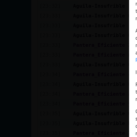
Mis blogs
[23:32]
Aguila-Insufrible
To
[23:33]
Aguila-Insufrible
Q 
[23:33]
Aguila-Insufrible
ja
Mis foros
[23:33]
Aguila-Insufrible
Q 
[23:33]
Pantera_Eficiente
XD
[23:33]
Pantera_Eficiente
no
Registrar
[23:33]
Aguila-Insufrible
Q 
un canal
[23:34]
Pantera_Eficiente
co
[23:34]
Aguila-Insufrible
Q 
Más
[23:34]
Pantera_Eficiente
al
gestiones
[23:34]
Pantera_Eficiente
ya
[23:35]
Aguila-Insufrible
Q 
[23:35]
Aguila-Insufrible
Ea
[23:35]
Pantera_Eficiente
XD