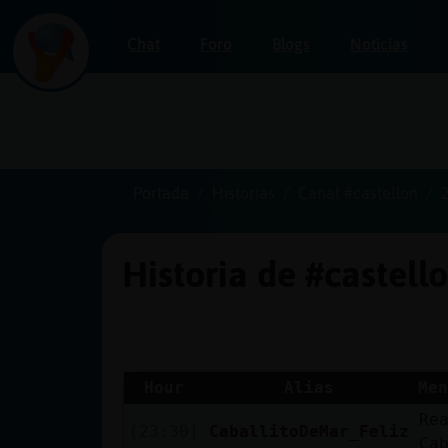
Chat
Foro
Blogs
Noticias
Iniciar
sesión
Portada
Historias
Canal #castellon
Historia de #castell
¡Chatea
sin
publicidad!
Hour
Alias
Men
Re
Crear
[23:30]
CaballitoDeMar_Feliz
Ca
una