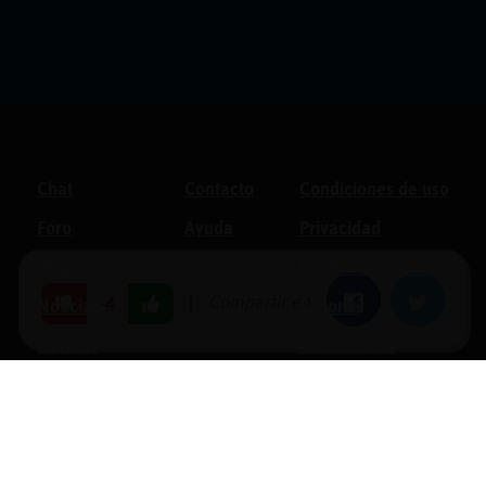
Chat
Contacto
Condiciones de uso
Foro
Ayuda
Privacidad
Blogs
Política de cookies
|
Compartir en:
Facebook
Twitter
-4
Noticias
Soporte
Normas
Anunciantes
Estadísticas
Historias
Tu foro gratis