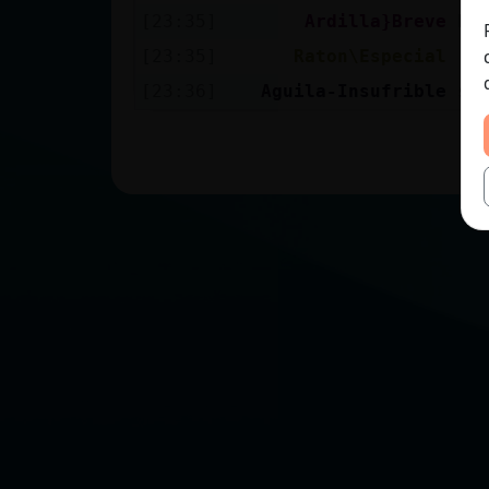
[23:35]
Ardilla}Breve
has
[23:35]
Raton\Especial
[23:36]
Aguila-Insufrible
si