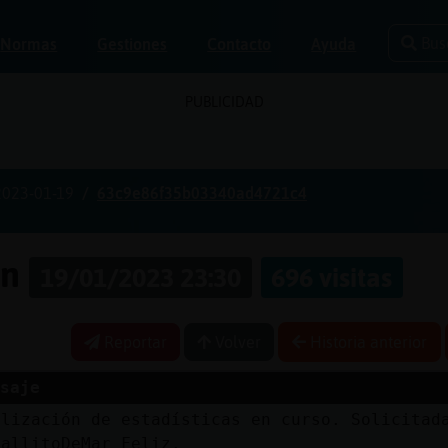
Bus
Normas
Gestiones
Contacto
Ayuda
PUBLICIDAD
2023-01-19
63c9e86f35b03340ad4721c4
on
19/01/2023 23:30
696 visitas
Reportar
Volver
Historia anterior
saje
alización de estadísticas en curso. Solicitad
ballitoDeMar_Feliz.