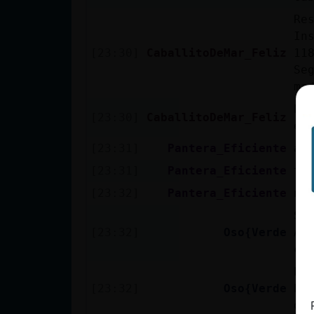
cuenta
Re
In
[23:30]
CaballitoDeMar_Feliz
11
Se
Reservar
ma
alias
Es
[23:30]
CaballitoDeMar_Feliz
es
[23:31]
Pantera_Eficiente
al
Actualizar
[23:31]
Pantera_Eficiente
to
contraseña
[23:32]
Pantera_Eficiente
no
Se
[23:32]
Oso{Verde
Ac
Actualizar
ce
IP virtual
Em
[23:32]
Oso{Verde
ht
de