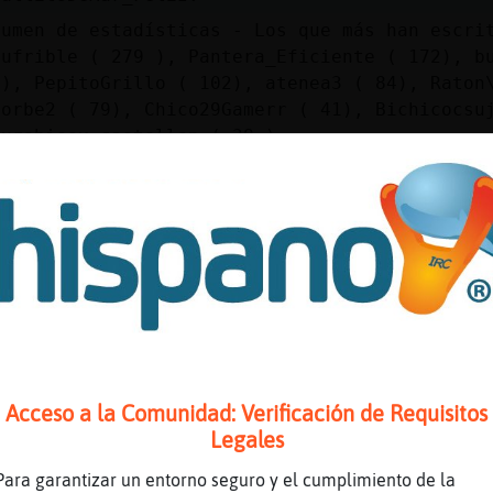
sumen de estadísticas - Los que más han escri
sufrible ( 279 ), Pantera_Eficiente ( 172), b
8), PepitoGrillo ( 102), atenea3 ( 84), Raton
gorbe2 ( 79), Chico29Gamerr ( 41), Bichicocsu
durobisex_castellon ( 38 )
tadísticas actualizadas por CaballitoDeMar_Fe
tadísticas en https://www.winstats.es/stats/c
aaaaaaaaaaaaaaaaaaaaa
ngo de nuevo!!!
 es la del tango es la del tongo!!!
 procede al cambio de djs: ��VISO Si dejas de
tualiza tu nsavegador o reproductor Las petic
rradas por Ardilla}Breve
Acceso a la Comunidad: Verificación de Requisitos
itiendo dulcemelodia Para #luna-azul Escuchal
Legales
tps://chathispano.link/1Ahn3CrZtTH/8M+HUbXSFA
dicatorias tienes que poner ====> !pido tema 
Para garantizar un entorno seguro y el cumplimiento de la