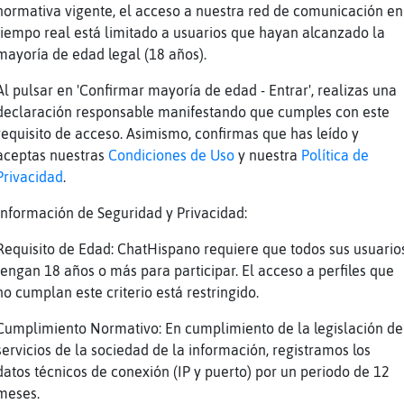
normativa vigente, el acceso a nuestra red de comunicación en
ooooomaaaaaaaaaaaaaaaaaaaaaaaaaaaaaa
tiempo real está limitado a usuarios que hayan alcanzado la
tongo noi q tongo!!
mayoría de edad legal (18 años).
jajajajajaja
Al pulsar en 'Confirmar mayoría de edad - Entrar', realizas una
no hablaaas!
declaración responsable manifestando que cumples con este
requisito de acceso. Asimismo, confirmas que has leído y
aceptas nuestras
Condiciones de Uso
y nuestra
Política de
 poco
Privacidad
.
vaaa te gan�!
Información de Seguridad y Privacidad:
n malas artes
m᳠quisieras!
Requisito de Edad: ChatHispano requiere que todos sus usuario
tengan 18 años o más para participar. El acceso a perfiles que
go hay
no cumplan este criterio está restringido.
 lo averiguare
Cumplimiento Normativo: En cumplimiento de la legislación de
hablo mas
servicios de la sociedad de la información, registramos los
datos técnicos de conexión (IP y puerto) por un periodo de 12
meses.