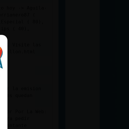
to hoy -> Aguila-
urrianero87 (
\Especial ( 80),
jips ( 40),
liz. Visite las
astellon.html
 oir la emision
iones quedan
@ Por Por La Web:
 para pedir
- cantante