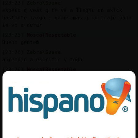
Mis
[23:23]
Zebra\Suave
blogs
espero q veas q te va a llegar un akick
bastante largo , vamos mas q un traje pana
te va a durar
[23:25]
Mosca{Respetable
Mis
Bueno gente�
foros
[23:26]
Zebra\Suave
aprendio a escribir y todo
[23:26]
Mosca{Respetable
Registr
Ma񡮡 m᳠y mejor (espero)
un
[23:26]
Zebra\Suave
canal
fijate Cocodrilo}Verde
[23:26]
Mosca{Respetable
Hasta ma񡮡 a todos�
Más
[23:26]
Cocodrilo}Verde
gestion
cuando quiere si XD