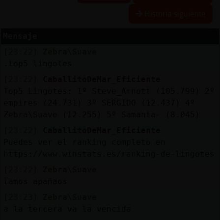
Historia siguiente
Mensaje
Reserva
[23:22]
Zebra\Suave
alias
.top5 lingotes
[23:22]
CaballitoDeMar_Eficiente
Top5 Lingotes: 1º Steve_Arnott (105.799) 2º
Actuali
empires (24.731) 3º SERGIDO (12.437) 4º
contras
Zebra\Suave (12.255) 5º Samanta- (8.045)
[23:22]
CaballitoDeMar_Eficiente
Puedes ver el ranking completo en
https://www.winstats.es/ranking-de-lingotes
Actuali
IP
[23:22]
Zebra\Suave
virtual
tamos apañaos
[23:23]
Zebra\Suave
a la tercera va la vencida