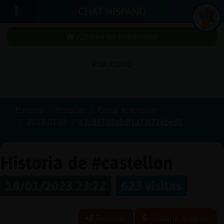
CHAT HISPANO
¡Chatea sin publicidad!
PUBLICIDAD
Iniciar
sesión
Portada
Historias
Canal #castellon
2023-01-18
63c89700a8df1d73f73ebed0
¡Chatea
sin
publici
Historia de #castellon
18/01/2023 23:22
623 visitas
Crear
una
Reportar
Historia anterior
cuenta