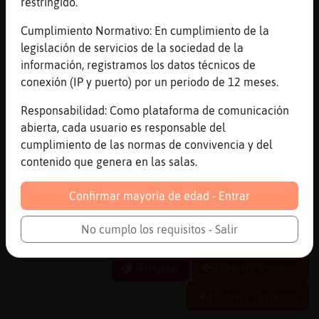
restringido.
[23:27]
Mosca{Respetable
Cumplimiento Normativo: En cumplimiento de la
Cocodrilo}Verde hasta ma񡮡 salao�
legislación de servicios de la sociedad de la
[23:27]
Mosca{Respetable
información, registramos los datos técnicos de
Joer no encontraba los corxetes�
conexión (IP y puerto) por un periodo de 12 meses.
[23:27]
Mosca{Respetable
Responsabilidad: Como plataforma de comunicación
Jajajajajajjajajajaj
abierta, cada usuario es responsable del
[23:28]
Cocodrilo}Verde
cumplimiento de las normas de convivencia y del
xDDDDDDDDD
contenido que genera en las salas.
[23:28]
Mosca{Respetable
Dew tots�
Confirmar mayoría de edad - Entrar
[23:28]
Cocodrilo}Verde
No cumplo los requisitos - Salir
adeu!!
Reportar
Historia anterior
Historia siguiente