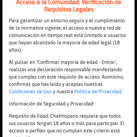
[23:26]
Mosca{Respetable
Acceso a la Comunidad: Verificación de
Dew tots�
Requisitos Legales
[23:26]
Zebra\Suave
Para garantizar un entorno seguro y el cumplimiento
✨ Mosca{Respetable ✨ pon la carica
de la normativa vigente, el acceso a nuestra red de
[23:26]
Mosca{Respetable
comunicación en tiempo real está limitado a usuarios
Puesta�
que hayan alcanzado la mayoría de edad legal (18
años).
[23:26]
Zebra\Suave
muaksssssssss descansa
Al pulsar en 'Confirmar mayoría de edad - Entrar',
[23:26]
Zebra\Suave
realizas una declaración responsable manifestando
jajajaja
que cumples con este requisito de acceso. Asimismo,
confirmas que has leído y aceptas nuestras
[23:26]
Mosca{Respetable
Condiciones de Uso
y nuestra
Política de Privacidad
.
Ummmmmmmmmmmmmmm, sabe a
lim󮮮nnnnnnnnnnnnnnnnn�
Información de Seguridad y Privacidad:
[23:26]
Cocodrilo}Verde
Requisito de Edad: ChatHispano requiere que todos
[Mosca{Respetable] buen descanso
sus usuarios tengan 18 años o más para participar. El
[23:26]
Zebra\Suave
acceso a perfiles que no cumplan este criterio está
jajajaj