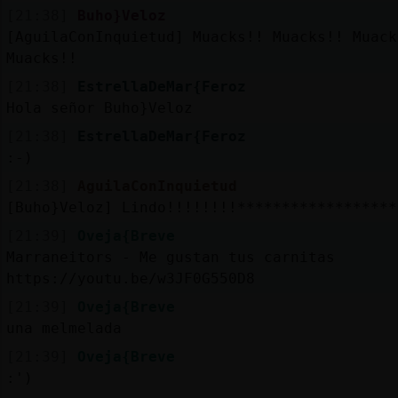
Mis
[21:38]
Buho}Veloz
blogs
[AguilaConInquietud] Muacks!! Muacks!! Muack
Muacks!!
[21:38]
EstrellaDeMar{Feroz
Hola señor Buho}Veloz
Mis
foros
[21:38]
EstrellaDeMar{Feroz
:-)
[21:38]
AguilaConInquietud
[Buho}Veloz] Lindo!!!!!!!!******************
Registr
un
[21:39]
Oveja{Breve
canal
Marraneitors - Me gustan tus carnitas
https://youtu.be/w3JF0G550D8
[21:39]
Oveja{Breve
una melmelada
Más
[21:39]
Oveja{Breve
gestion
:')