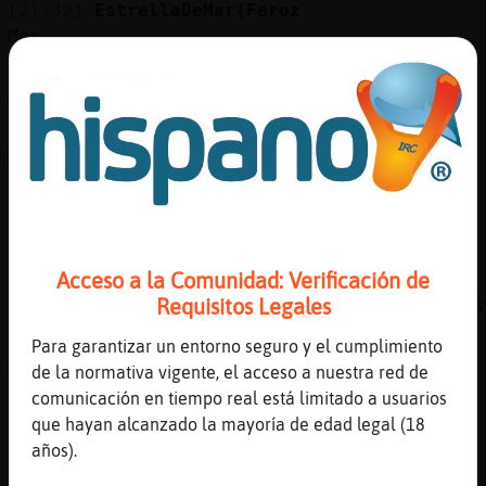
[21:39]
EstrellaDeMar{Feroz
Mer
[21:39]
EstrellaDeMar{Feroz
Xd
[21:39]
Buho}Veloz
@
[21:39]
EstrellaDeMar{Feroz
O.o
[21:40]
Oveja{Breve
Acceso a la Comunidad: Verificación de
EstrellaDeMar{Feroz: me la
Requisitos Legales
empinessssssssssssssssssssssssssssssssssssss
[21:40]
EstrellaDeMar{Feroz
Para garantizar un entorno seguro y el cumplimiento
Xd
de la normativa vigente, el acceso a nuestra red de
comunicación en tiempo real está limitado a usuarios
[21:40]
Oveja{Breve
que hayan alcanzado la mayoría de edad legal (18
:')
años).
[21:40]
Buho}Veloz