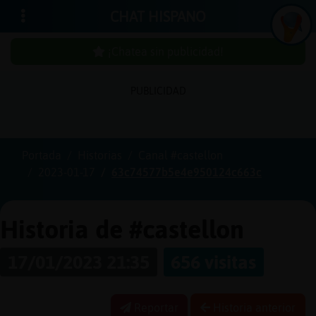
CHAT HISPANO
¡Chatea sin publicidad!
PUBLICIDAD
Iniciar
sesión
Portada
Historias
Canal #castellon
2023-01-17
63c74577b5e4e950124c663c
¡Chatea
sin
publici
Historia de #castellon
17/01/2023 21:35
656 visitas
Crear
una
Reportar
Historia anterior
cuenta