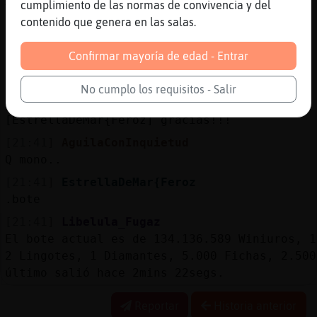
Xd
cumplimiento de las normas de convivencia y del
contenido que genera en las salas.
[21:41]
EstrellaDeMar{Feroz
Ea
Confirmar mayoría de edad - Entrar
[21:41]
EstrellaDeMar{Feroz
Un regalo
No cumplo los requisitos - Salir
[21:41]
Buho}Veloz
[EstrellaDeMar{Feroz] gracias!!!
[21:41]
AguilaConInquietud
Q mono..
[21:41]
EstrellaDeMar{Feroz
.bote
[21:41]
Libelula_Fugaz
El bote actual es de 134.136.589 Winiuros, 
2 Lingotes, 1 Diamantes, 5.000 Fichas, 2.500
último salió hace 2mins 22segs.
Reportar
Historia anterior