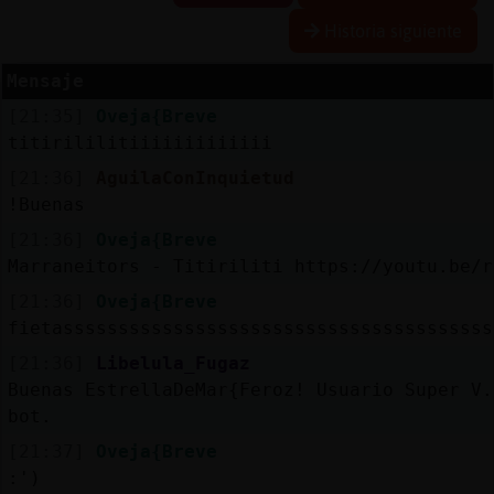
Historia siguiente
Mensaje
Reserva
[21:35]
Oveja{Breve
alias
titirililitiiiiiiiiiiiii
[21:36]
AguilaConInquietud
!Buenas
Actuali
[21:36]
Oveja{Breve
contras
Marraneitors - Titiriliti https://youtu.be/r
[21:36]
Oveja{Breve
fietasssssssssssssssssssssssssssssssssssssss
Actuali
[21:36]
Libelula_Fugaz
IP
Buenas EstrellaDeMar{Feroz! Usuario Super V.
virtual
bot.
[21:37]
Oveja{Breve
:')