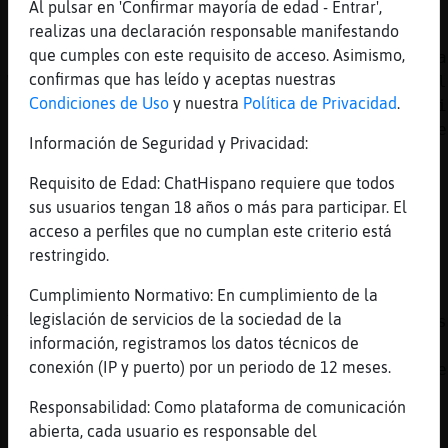
[Oveja{Breve] sirenitoooooooooooooo
Al pulsar en 'Confirmar mayoría de edad - Entrar',
realizas una declaración responsable manifestando
[21:40]
Jirafa}Humilde
que cumples con este requisito de acceso. Asimismo,
Emitiendo CANDELA-_- Para #luna-azul Escucha
confirmas que has leído y aceptas nuestras
Web: https://chathispano.link/6oGd9r4BMs9aAl
Condiciones de Uso
y nuestra
Política de Privacidad
.
peticiones abiertas por CANDELA-_- para pedi
dedicatorias tienes que poner ====> !pido te
Información de Seguridad y Privacidad:
cantante
Requisito de Edad: ChatHispano requiere que todos
[21:40]
EstrellaDeMar{Feroz
sus usuarios tengan 18 años o más para participar. El
chicaconobsesion hola
acceso a perfiles que no cumplan este criterio está
[21:41]
EstrellaDeMar{Feroz
restringido.
.envia Buho}Veloz tickets 300
Cumplimiento Normativo: En cumplimiento de la
[21:41]
Libelula_Fugaz
legislación de servicios de la sociedad de la
Transacción ejecutada con exito. 150 tickets
información, registramos los datos técnicos de
cobrados en intereses. De los cuales el 30% 
conexión (IP y puerto) por un periodo de 12 meses.
bote. El resto son para mis fiestas bacanale
saturnales.
Responsabilidad: Como plataforma de comunicación
[21:41]
EstrellaDeMar{Feroz
abierta, cada usuario es responsable del