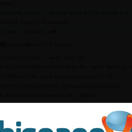
uenas!
 Culebra_Fugaz ✨ jajaja q te pillo cerca o q
Culebra_Fugaz] encantado!
o coone, veraneo ah�
(Ϡ׮TiburonMarron.״ϩ buenas
 Culebra_Fugaz ✨ anda como yo
oO EstrellaDeMar-Respetable Oo. hola bonica!!
ACTION se las pira aiossssssssssss ^^
Pantera}Transparente] chauuuuuuuuuuuuuuuuu
oO Pantera}Transparente Oo. adios
guilaAgil muy buenas,encantado�
au TiburonMarron
(Ϡ׮Pantera}Transparente.״ϩ xao