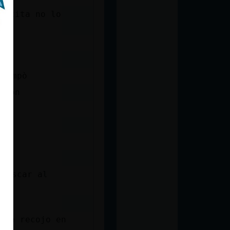
s cita no lo
tiempò
llon
 buscar al
 te recojo en