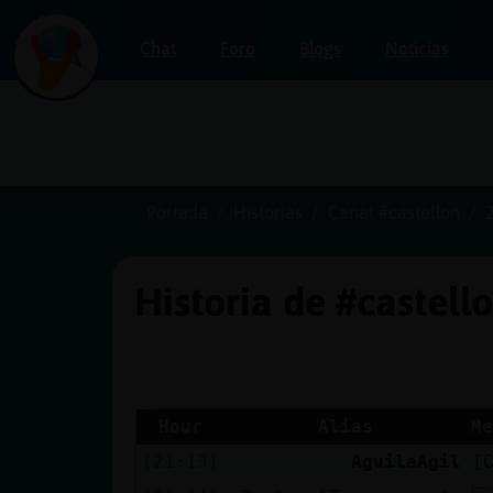
Chat
Foro
Blogs
Noticias
Iniciar
sesión
Portada
Historias
Canal #castellon
Historia de #castell
¡Chatea
sin
publicidad!
Hour
Alias
Me
[21:13]
AguilaAgil
[
Crear
una