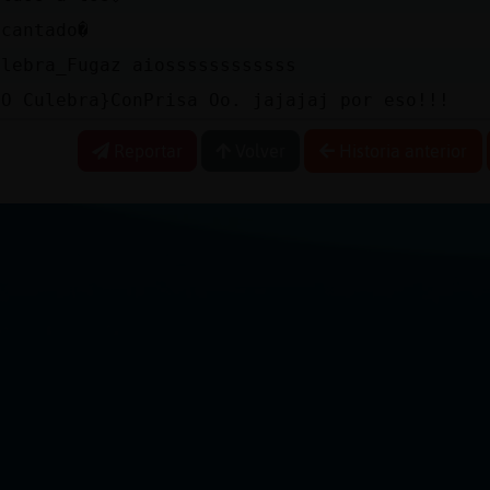
ncantado�
ulebra_Fugaz aiossssssssssss
oO Culebra}ConPrisa Oo. jajajaj por eso!!!
Reportar
Volver
Historia anterior