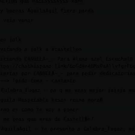
ACTION que hacissssssss xd
uy buenas AguilaAgil fiera parda
e veia venir
d
ven jolk
nvitando a jolk a #castellon
mitiendo CANDELA-_- Para #luna-azul Escuchal@
ttps://chathispano.link/6oGd9r4BMs9aAllvfgrF6
biertas por CANDELA-_- para pedir dedicatoria
===> !pido tema - cantante
 Culebra_Fugaz ✨ pa q me veas mejor jajaja mu
nguila-Respetable besos reina mora�
orao es como te voy a poner
u me joas que eres de Castell�n?
 AguilaAgil ✨ te presento a Culebra_Fugaz, mi