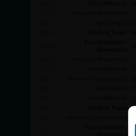
Mis blogs
[21:16]
TiburonMarron
b
[21:16]
Anguila-Respetable
✨
[21:16]
AguilaAgil
[
Mis foros
[21:16]
Culebra_Fugaz
N
EstrellaDeMar-
[21:16]
Respetable
Registrar
[21:16]
Anguila-Respetable
✨
un canal
[21:16]
TiburonMarron
.
[21:16]
Pantera}Transparente

[21:17]
AguilaAgil
[
Más
[21:17]
TiburonMarron
.
gestiones
[21:17]
Culebra_Fugaz
A
[21:17]
Pantera}Transparente
x
EstrellaDeMar-
[21:17]
Respetable