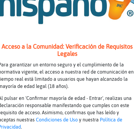
 Pantera}Transparente ✨ muaksss mañana tenemo
lvides
au AguilaAgil
oO EstrellaDeMar-Respetable Oo. ^^
oO Anguila-Respetable Oo. no creo q llegue a 
Acceso a la Comunidad: Verificación de Requisitos
Legales
 Culebra_Fugaz ✨ enserio vas de vacas a caste
urro de partido....aisnm
Para garantizar un entorno seguro y el cumplimiento de la
normativa vigente, el acceso a nuestra red de comunicación en
 Pantera}Transparente ✨ ainssss
tiempo real está limitado a usuarios que hayan alcanzado la
nguila-Respetable si, en Benicassim�
mayoría de edad legal (18 años).
ay buenas playas
Al pulsar en 'Confirmar mayoría de edad - Entrar', realizas una
oO Anguila-Respetable Oo. como no me vengas a
declaración responsable manifestando que cumples con este
urro,,,,,
requisito de acceso. Asimismo, confirmas que has leído y
ozi�
aceptas nuestras
Condiciones de Uso
y nuestra
Política de
Privacidad
.
 Pantera}Transparente ✨ a la salida del curro