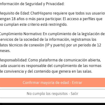
icardias
Información de Seguridad y Privacidad:
oO Anguila-Respetable Oo. no q hace frioooo y
Requisito de Edad: ChatHispano requiere que todos sus usuario
ahjajhajaja
tengan 18 años o más para participar. El acceso a perfiles que
 Culebra_Fugaz ✨ a la renega te voy a llevar 
no cumplan este criterio está restringido.
stamos a 3 grados
Cumplimiento Normativo: En cumplimiento de la legislación de
 Pantera}Transparente ✨ no pasa na
servicios de la sociedad de la información, registramos los
 la cu�?
datos técnicos de conexión (IP y puerto) por un periodo de 12
meses.
ajajaa
ha a un sitio mu chulo jajaj q como te caigas
Responsabilidad: Como plataforma de comunicación abierta,
cada usuario es responsable del cumplimiento de las normas
la a mas ver genteeee cuidarsusss
de convivencia y del contenido que genera en las salas.
iosssssssssssssssssss
m�
Confirmar mayoría de edad - Entrar
sta antes de llegar a marina dor
No cumplo los requisitos - Salir
ajaja
D�