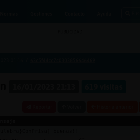
Bus
Normas
Gestiones
Contacto
Ayuda
PUBLICIDAD
2023-01-16
63c5f44cc7c0303856646469
on
16/01/2023 21:13
619 visitas
Reportar
Volver
Historia anterior
nsaje
Culebra}ConPrisa] buenas!!!