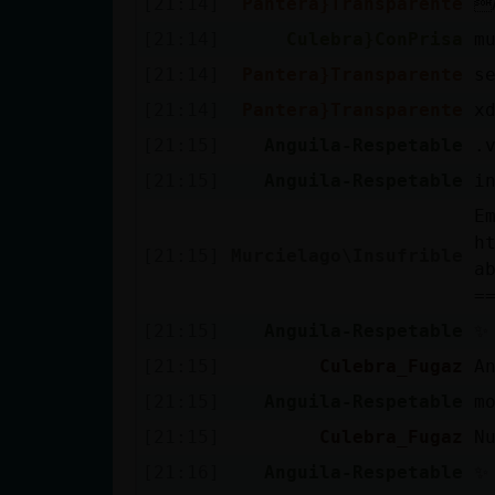
[21:14]
Pantera}Transparente

cuenta
[21:14]
Culebra}ConPrisa
m
[21:14]
Pantera}Transparente
s
[21:14]
Pantera}Transparente
x
Reservar
[21:15]
Anguila-Respetable
.
alias
[21:15]
Anguila-Respetable
i
E
h
Actualizar
[21:15]
Murcielago\Insufrible
a
contraseña
=
[21:15]
Anguila-Respetable
✨
[21:15]
Culebra_Fugaz
A
Actualizar
[21:15]
Anguila-Respetable
m
IP virtual
[21:15]
Culebra_Fugaz
N
[21:16]
Anguila-Respetable
✨