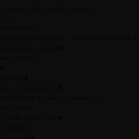
e hago una tura turistica jajaj
uta no
uta cojollos
oO Culebra}ConPrisa Oo. no te jabia visto!! m
ajajajajjaja, kasbeb�?
oñac jajajaja
u顡
on un par�
tia, me tengo que ir�
iburonMarron es que soy peque񩴯 :$
ien lustros
as tarde entro ninia�
kis muaksss
aluos a tos�