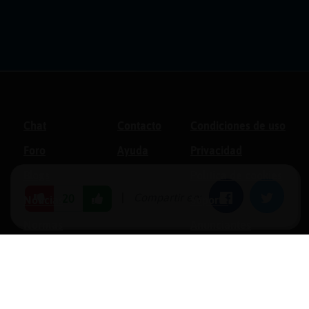
Chat
Contacto
Condiciones de uso
Foro
Ayuda
Privacidad
Blogs
Política de cookies
|
Compartir en:
Facebook
Twitter
20
Noticias
Soporte
Normas
Anunciantes
Estadísticas
Historias
Tu foro gratis